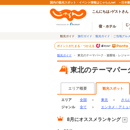
国内の観光スポット・イベント情報はじゃらんnet ～日本
こんにちは♪ゲストさん
じ
宿・ホテル
観光ガイド
旅行ガイド
観光ガイド
ご当地グル
ポイントがたまる・つかえる
観光ガイド
＞
東北のテーマパーク・遊園地・レジャー
東北のテーマパー
エリア概要
観光スポット
エリア
全国
＞
東北
＞
さら
ジャンル
全て
＞
エンタメ・アミュ
8月
にオススメランキング