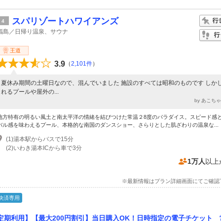
スパリゾートハワイアンズ
4
福島／日帰り温泉、サウナ
王道
3.9
（
2,101件
）
夏休み期間の土曜日なので、混んでいました 施設のすべては昭和のものです しか
れるプールや屋外の...
by あこち
地方特有の明るい風土と南太平洋の情緒を結びつけた常温２8度のパラダイス。スピード感
バル感を味わえるプール、本格的な南国のダンスショー、さらりとした肌ざわりの温泉な...
(1)湯本駅からバスで15分
(2)いわき湯本ICから車で3分
1万人
以上
※最新情報はプラン詳細画面にてご確認
決済専用
定期利用】【最大200円割引】当日購入OK！日時指定の電子チケット 