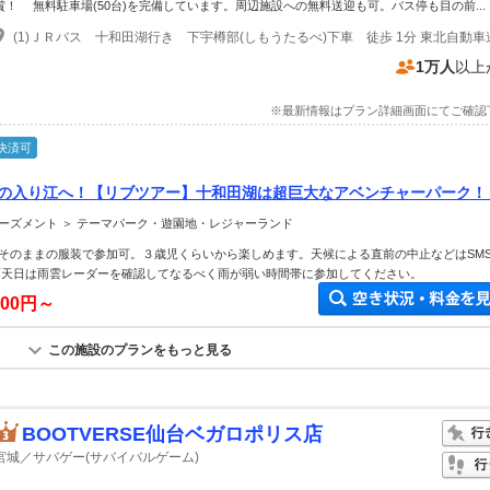
賞！ 無料駐車場(50台)を完備しています。周辺施設への無料送迎も可。バス停も目の前...
1万人
以上
※最新情報はプラン詳細画面にてご確認
決済可
°ムカの入り江へ！【リブツアー】十和田湖は超巨大なアベンチャーパーク！
カルデラ湖の秘境を巡る！ 目の前に広大な無料駐車場あり！
ーズメント ＞ テーマパーク・遊園地・レジャーランド
そのままの服装で参加可。３歳児くらいから楽しめます。天候による直前の中止などはSM
雨天日は雨雲レーダーを確認してなるべく雨が弱い時間帯に参加してください。
000円～
この施設のプランをもっと見る
BOOTVERSE仙台ベガロポリス店
宮城／サバゲー(サバイバルゲーム)