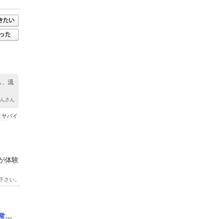
し、流
ゃんさん
とサバイ
が体験
下さい。
常夏