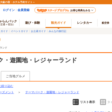
最大級の宿・ホテル予約サイト～
ログイン
会員登録
お得な特典をみる
ゃらんパック
遊び・体験
観光ガイド
レンタカー
航空券
（交通＋宿泊）
メガイド
イベントガイド
お土産ガイド
みんなの旅行記
ランド
ク・遊園地・レジャーランド
ご当地グルメ
に絞り込む
ーズメント
＞
テーマパーク・遊園地・レジャーランド
リスト表示
タ