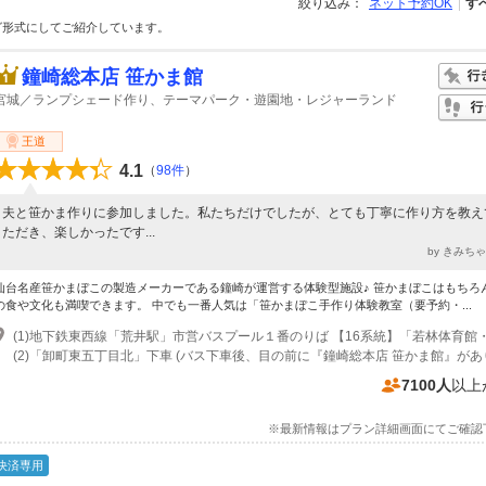
絞り込み：
ネット予約OK
す
グ形式にしてご紹介しています。
鐘崎総本店 笹かま館
宮城／ランプシェード作り、テーマパーク・遊園地・レジャーランド
王道
4.1
（
98件
）
夫と笹かま作りに参加しました。私たちだけでしたが、とても丁寧に作り方を教え
ただき、楽しかったです...
by きみち
仙台名産笹かまぼこの製造メーカーである鐘崎が運営する体験型施設♪ 笹かまぼこはもちろ
の食や文化も満喫できます。 中でも一番人気は「笹かまぼこ手作り体験教室（要予約・...
(2)「卸町東五丁目北」下車 (バス下車後、目の前に『鐘崎総本店 笹かま館』があ
7100人
以上
※最新情報はプラン詳細画面にてご確認
決済専用