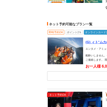
ネット予約可能なプラン一覧
即時予約OK
ポイント2％
オンラインカード
(G) ィト
界最大の二重
エンタメ・アミュ
船酔いしません。
ご連絡します。 
お一人様
6,
ネット予約OK