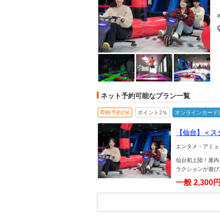
ネット予約可能なプラン一覧
即時予約OK
ポイント2％
オンラインカード
【仙台】＜ス
べない16種
エンタメ・アミュ
仙台初上陸！屋内
ラクションが遊び
一般
2,300