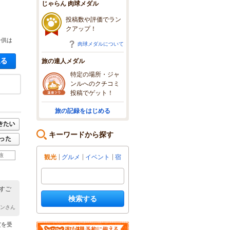
じゃらん 肉球メダル
投稿数や評価でラン
クアップ！
子供は
肉球メダルについて
空き状況・料金を見る
旅の達人メダル
特定の場所・ジャ
ンルへのクチコミ
投稿でゲット！
旅の記録をはじめる
キーワードから探す
旅
観光
グルメ
イベント
宿
すご
検索する
レンさん
賞を受