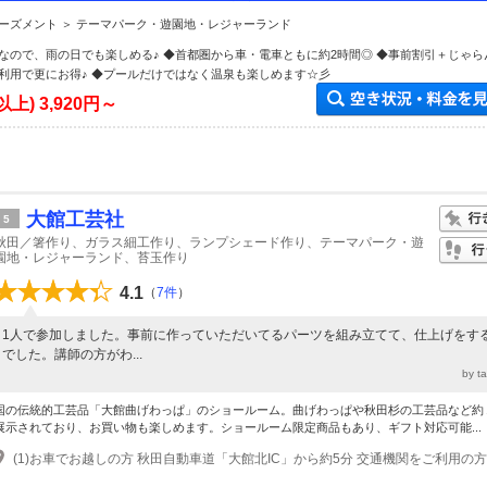
アンズにいこう！★ファミリー・カップルにおすすめ♪★
ーズメント ＞ テーマパーク・遊園地・レジャーランド
なので、雨の日でも楽しめる♪ ◆首都圏から車・電車ともに約2時間◎ ◆事前割引＋じゃら
利用で更にお得♪ ◆プールだけではなく温泉も楽しめます☆彡
以上)
3,920円～
大館工芸社
5
秋田／箸作り、ガラス細工作り、ランプシェード作り、テーマパーク・遊
園地・レジャーランド、苔玉作り
4.1
（
7件
）
1人で参加しました。事前に作っていただいてるパーツを組み立てて、仕上げをす
でした。講師の方がわ...
by 
国の伝統的工芸品「大館曲げわっぱ」のショールーム。曲げわっぱや秋田杉の工芸品など約
展示されており、お買い物も楽しめます。ショールーム限定商品もあり、ギフト対応可能...