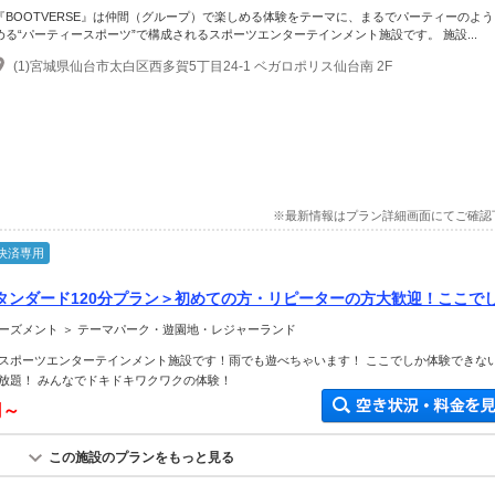
『BOOTVERSE』は仲間（グループ）で楽しめる体験をテーマに、まるでパーティーのよ
める“パーティースポーツ”で構成されるスポーツエンターテインメント施設です。 施設...
(1)宮城県仙台市太白区西多賀5丁目24-1 ベガロポリス仙台南 2F
※最新情報はプラン詳細画面にてご確認
決済専用
タンダード120分プラン＞初めての方・リピーターの方大歓迎！ここで
類以上のパーティースポーツが遊び放題！カップル・ファミリー・グルー
ーズメント ＞ テーマパーク・遊園地・レジャーランド
スポーツエンターテインメント施設です！雨でも遊べちゃいます！ ここでしか体験できな
放題！ みんなでドキドキワクワクの体験！
円～
この施設のプランをもっと見る