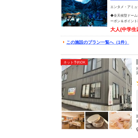
の楽園ハワイ
エンタメ・アミュ
◆全天候型ドーム
ーポン＆ポイント
大人(中学生
この施設のプラン一覧へ（1件）
ネット予約OK