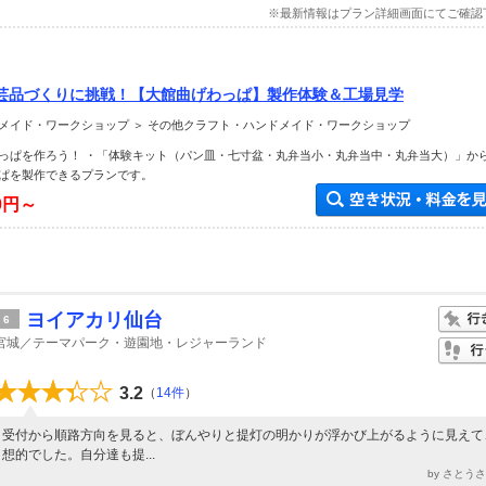
※最新情報はプラン詳細画面にてご確認
芸品づくりに挑戦！【大館曲げわっぱ】製作体験＆工場見学
メイド・ワークショップ ＞ その他クラフト・ハンドメイド・ワークショップ
っぱを作ろう！ ・「体験キット（パン皿・七寸盆・丸弁当小・丸弁当中・丸弁当大）」か
ぱを製作できるプランです。
00円～
ヨイアカリ仙台
6
宮城／テーマパーク・遊園地・レジャーランド
3.2
（
14件
）
受付から順路方向を見ると、ぼんやりと提灯の明かりが浮かび上がるように見えて
想的でした。自分達も提...
by さとう