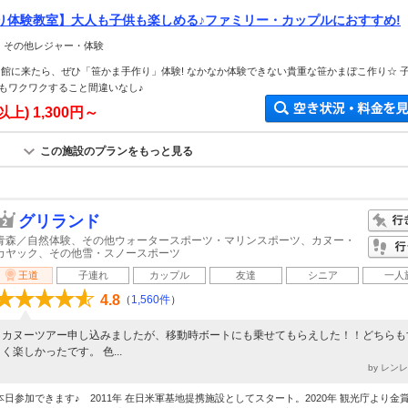
り体験教室】大人も子供も楽しめる♪ファミリー・カップルにおすすめ!
＞ その他レジャー・体験
ま館に来たら、ぜひ「笹かま手作り」体験! なかなか体験できない貴重な笹かまぼこ作り☆ 
もワクワクすること間違いなし♪
以上)
1,300円～
この施設のプランをもっと見る
グリランド
青森／自然体験、その他ウォータースポーツ・マリンスポーツ、カヌー・
カヤック、その他雪・スノースポーツ
王道
子連れ
カップル
友達
シニア
一人
4.8
（
1,560件
）
カヌーツアー申し込みましたが、移動時ボートにも乗せてもらえした！！どちらも
く楽しかったです。 色...
by レン
本日参加できます♪ 2011年 在日米軍基地提携施設としてスタート。2020年 観光庁より金