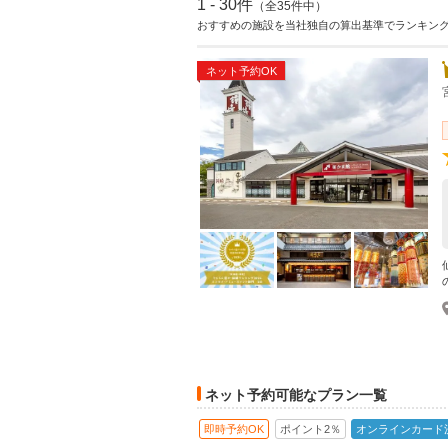
1 - 30件
（全35件中）
おすすめの施設を当社独自の算出基準でランキン
ネット予約OK
ネット予約可能なプラン一覧
即時予約OK
ポイント2％
オンラインカード