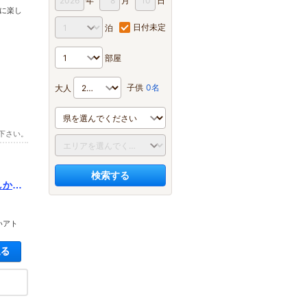
年
月
日
うに楽し
日付未定
泊
部屋
子供
0名
大人
下さい。
検索する
しか遊
プで♪
いアト
空き状況・料金を見る