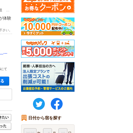
(1)ＪＲバス 十和田湖行き 下宇樽部(しもうたるべ)下車 徒歩 1分 東北自動車道 十和田ＩＣから約１時間
が体験
下さい。
 世
Sにて
空き状況・料金を見る
twitter
FaceBook
日付から宿を探す