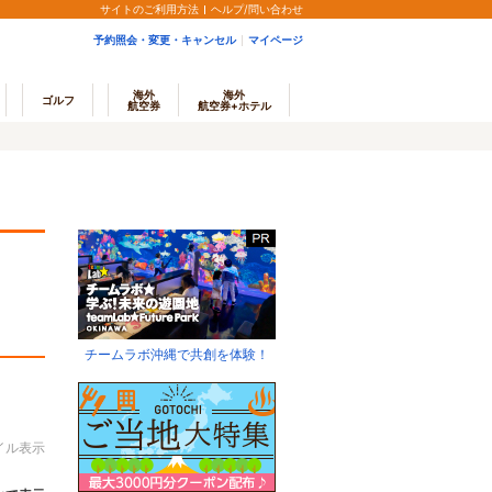
サイトのご利用方法
ヘルプ/問い合わせ
予約照会・変更・キャンセル
マイページ
海外
海外
ゴルフ
航空券
航空券+ホテル
チームラボ沖縄で共創を体験！
イル表示