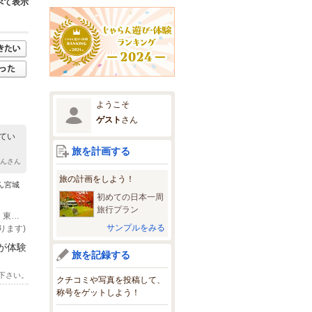
べて表示
ようこそ
ゲスト
さん
てい
旅を計画する
ゃんさん
旅の計画をしよう！
ん宮城
初めての日本一周
旅行プラン
(1)地下鉄東西線「荒井駅」市営バスプール１番のりば 【16系統】「若林体育館・東部工場団地経由 鶴巻循環」行き または 【18系統】「岡田・新浜」行き 乗車
サンプルをみる
ります)
が体験
旅を記録する
下さい。
クチコミや写真を投稿して、
称号をゲットしよう！