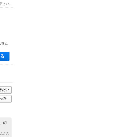
下さい。
ら選ん
空き状況・料金を見る
、幻
さんさん