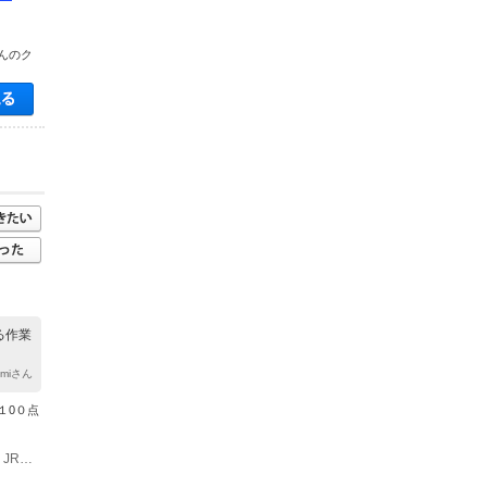
んのク
空き状況・料金を見る
る作業
tamiさん
１0０点
(1)お車でお越しの方 秋田自動車道「大館北IC」から約5分 交通機関をご利用の方 JR「大館駅」から徒歩約15分