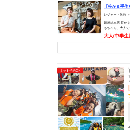
【笹かま手作
レジャー・体験 
鐘崎総本店 笹か
もちろん、大人で
大人(中学生
ネット予約OK