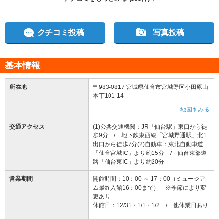
クチコミ投稿
写真投稿
基本情報
所在地
〒983-0817 宮城県仙台市宮城野区小田原山
本丁101-14
地図をみる
交通アクセス
(1)公共交通機関：JR「仙台駅」東口から徒
歩9分 / 地下鉄東西線「宮城野通駅」北1
出口から徒歩7分(2)自動車：東北自動車道
「仙台宮城IC」より約15分 / 仙台東部道
営業期間
開館時間：10：00 ～ 17：00（ミュージア
ム最終入館16：00まで） ※季節により変
更あり
休館日：12/31・1/1・1/2 / 他休業日あり