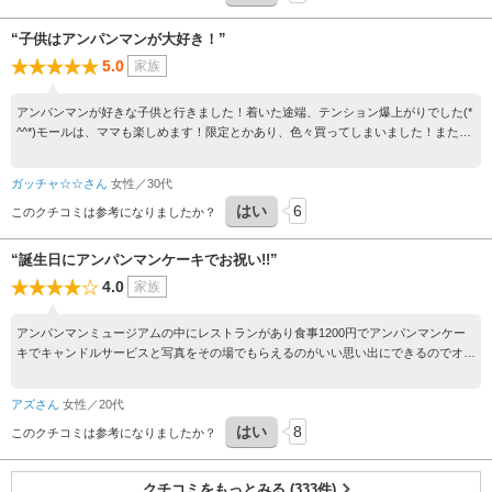
“子供はアンパンマンが大好き！”
5.0
家族
アンパンマンが好きな子供と行きました！着いた途端、テンション爆上がりでした(*
^^*)モールは、ママも楽しめます！限定とかあり、色々買ってしまいました！また行
きたいです！
ガッチャ☆☆さん
女性／30代
はい
6
このクチコミは参考になりましたか？
“誕生日にアンパンマンケーキでお祝い!!”
4.0
家族
アンパンマンミュージアムの中にレストランがあり食事1200円でアンパンマンケー
キでキャンドルサービスと写真をその場でもらえるのがいい思い出にできるのでオス
スメです!!
アズさん
女性／20代
はい
8
このクチコミは参考になりましたか？
クチコミをもっとみる (333件)