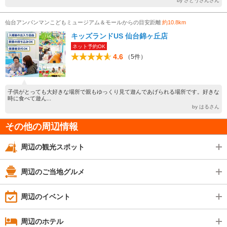
by さとうさんさん
仙台アンパンマンこどもミュージアム＆モールからの目安距離
約10.8km
キッズランドUS 仙台錦ヶ丘店
ネット予約OK
4.6
（5件）
子供がとっても大好きな場所で親もゆっくり見て遊んであげられる場所です。好きな
時に食べて遊ん...
by はるさん
その他の周辺情報
周辺の観光スポット
周辺のご当地グルメ
周辺のイベント
周辺のホテル