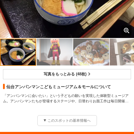
写真をもっとみる (48枚)
仙台アンパンマンこどもミュージアム＆モールについて
「アンパンマンに会いたい」という子どもの願いを実現した体験型ミュージア
ム。アンパンマンたちが登場するステージや、日替わりお面工作は毎日開催。
アンパンマンの世界でごっこあそびをしたり、体を思いっきり動かして遊んだ
りできる体験型施設。小さいお子様がハイハイして、のびのび遊べるスペース
も。入場無料のショッピングモールには、グッズショップや飲食店、ヘアサロ
このスポットの基本情報へ
ンや写真館など個性豊かな店舗が並び、アンパンマンこどもミュージアムでし
か買えない限定グッズやフードもある。