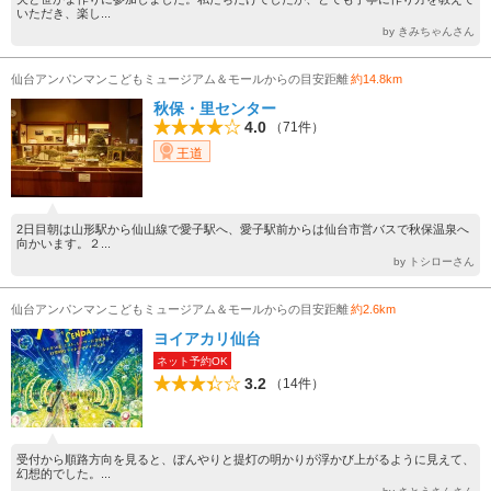
いただき、楽し...
by きみちゃんさん
仙台アンパンマンこどもミュージアム＆モールからの目安距離
約14.8km
秋保・里センター
4.0
（71件）
王道
2日目朝は山形駅から仙山線で愛子駅へ、愛子駅前からは仙台市営バスで秋保温泉へ
向かいます。２...
by トシローさん
仙台アンパンマンこどもミュージアム＆モールからの目安距離
約2.6km
ヨイアカリ仙台
ネット予約OK
3.2
（14件）
受付から順路方向を見ると、ぼんやりと提灯の明かりが浮かび上がるように見えて、
幻想的でした。...