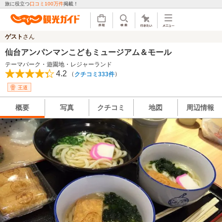
旅に役立つ
口コミ100万件
掲載！
ゲスト
さん
仙台アンパンマンこどもミュージアム＆モール
テーマパーク・遊園地・レジャーランド
4.2
（
）
クチコミ333件
王道
概要
写真
クチコミ
地図
周辺情報