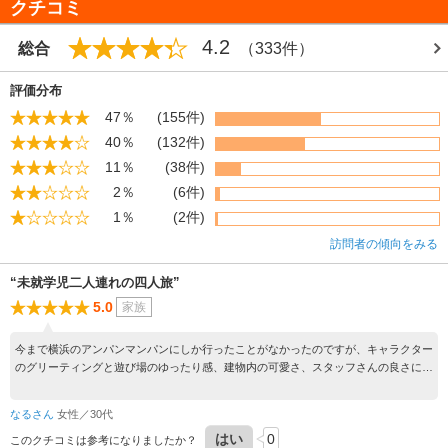
クチコミ
4.2
総合
（333件）
評価分布
47％
(155件)
40％
(132件)
11％
(38件)
2％
(6件)
1％
(2件)
訪問者の傾向をみる
“未就学児二人連れの四人旅”
5.0
家族
今まで横浜のアンパンマンパンにしか行ったことがなかったのですが、キャラクター
のグリーティングと遊び場のゆったり感、建物内の可愛さ、スタッフさんの良さに驚
きました。また行きたいです！
なるさん
女性／30代
はい
0
このクチコミは参考になりましたか？