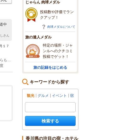
じゃらん 肉球メダル
投稿数や評価でラン
クアップ！
道中
肉球メダルについて
無しさん
旅の達人メダル
特定の場所・ジャ
月１７
ンルへのクチコミ
投稿でゲット！
(1)鉄道：ことでん長尾線 高田駅・池戸駅・農学部前駅・平木駅 いずれの駅からも約４キロ程度
度
旅の記録をはじめる
キーワードから探す
観光
グルメ
イベント
宿
検索する
香川県の注目の宿・ホテル