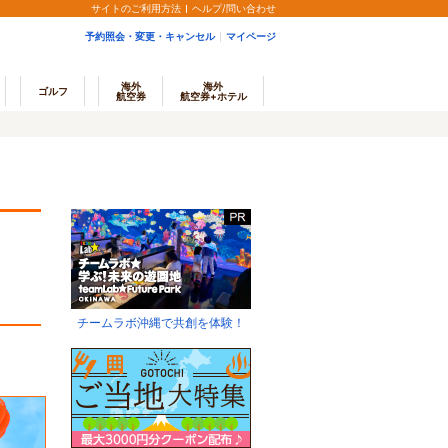
サイトのご利用方法
ヘルプ/問い合わせ
予約照会・変更・キャンセル
マイページ
海外
海外
ゴルフ
航空券
航空券+ホテル
チームラボ沖縄で共創を体験！