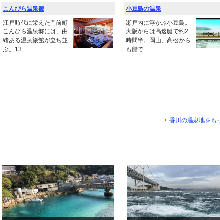
こんぴら温泉郷
小豆島の温泉
江戸時代に栄えた門前町
瀬戸内に浮かぶ小豆島。
こんぴら温泉郷には、由
大阪からは高速艇で約2
緒ある温泉旅館が立ち並
時間半。岡山、高松から
ぶ。13...
も船で...
香川の温泉地をも