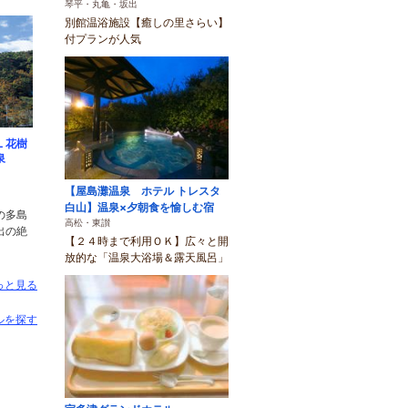
琴平・丸亀・坂出
別館温浴施設【癒しの里さらい】
付プランが人気
Ｌ花樹
泉
【屋島灘温泉 ホテル トレスタ
白山】温泉×夕朝食を愉しむ宿
の多島
高松・東讃
出の絶
【２４時まで利用ＯＫ】広々と開
放的な「温泉大浴場＆露天風呂」
っと見る
ルを探す