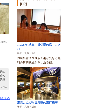
[PR]
その他レ
こんぴら温泉 貸切湯の宿 こと
ね
琴平・丸亀・坂出
お風呂評価９８点！趣が異なる無
料の貸切風呂が６つある宿。
）
約し
めん
美味
 ケンさん
覧を見る
湯元こんぴら温泉華の湯紅梅亭
琴平・丸亀・坂出