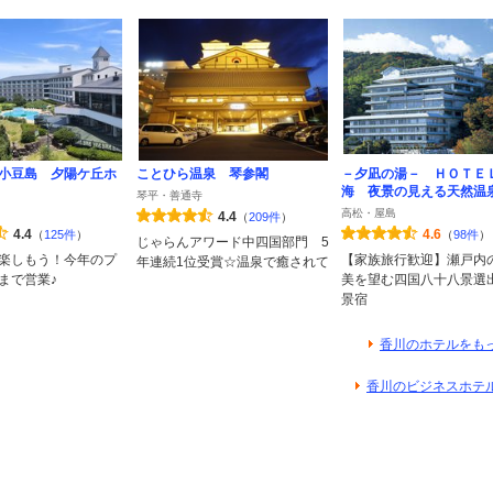
小豆島 夕陽ケ丘ホ
ことひら温泉 琴参閣
－夕凪の湯－ ＨＯＴＥ
海 夜景の見える天然温
琴平・善通寺
高松・屋島
4.4
（
209件
）
4.4
4.6
（
125件
）
（
98件
）
じゃらんアワード中四国部門 5
楽しもう！今年のプ
【家族旅行歓迎】瀬戸内
年連続1位受賞☆温泉で癒されて
3まで営業♪
美を望む四国八十八景選
景宿
香川のホテルをも
香川のビジネスホテ