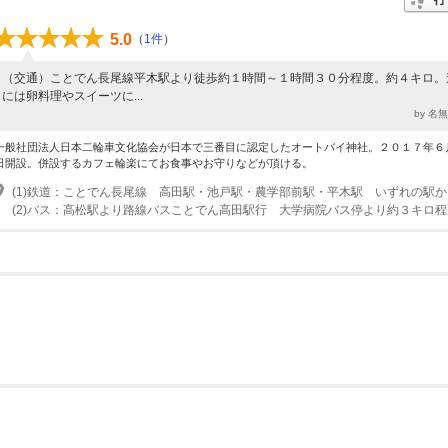
5.0
（
1件
）
（交通）ことでん長尾線平木駅より徒歩約１時間～１時間３０分程度。約４キロ。
には卵料理やスイーツに...
by 名
一般社団法人日本二輪車文化協会が日本で三番目に認定したオートバイ神社。２０１７年６
日開設。併設するカフェ輪楽にてお食事やお守りなどが頂ける。
(2)バス：高松駅より路線バスことでん高田駅行 大学病院バス停より約３キロ程
ト