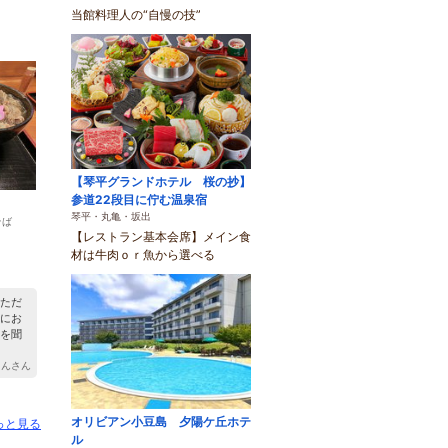
当館料理人の“自慢の技”
【琴平グランドホテル 桜の抄】
参道22段目に佇む温泉宿
琴平・丸亀・坂出
そば
【レストラン基本会席】メイン食
材は牛肉ｏｒ魚から選べる
）
ただ
にお
を聞
ゃんさん
オリビアン小豆島 夕陽ケ丘ホテ
っと見る
ル