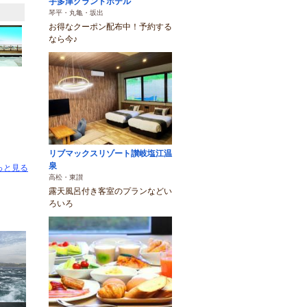
宇多津グランドホテル
琴平・丸亀・坂出
お得なクーポン配布中！予約する
なら今♪
リブマックスリゾート讃岐塩江温
泉
っと見る
高松・東讃
露天風呂付き客室のプランなどい
ろいろ