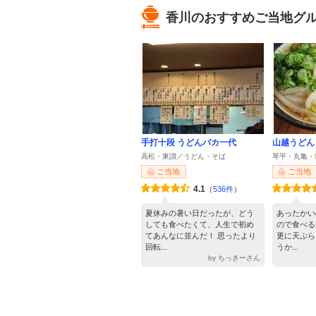
香川のおすすめご当地グ
手打十段 うどんバカ一代
山越うどん
高松・東讃／うどん・そば
琴平・丸亀・
ご当地
ご当地
4.1
（
536件
）
夏休みの暑い日だったが、どう
あったかい
しても食べたくて、人生で初め
ので食べる
てあんなに並んだ！ 思ったより
更に天ぷら
回転...
うか...
by ちっきーさん