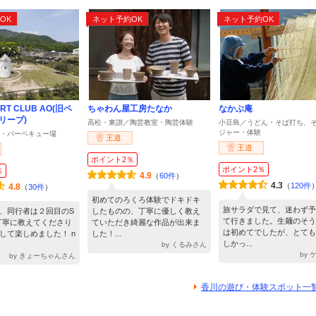
OK
ネット予約OK
ネット予約OK
ORT CLUB AO(旧ペ
ちゃわん屋工房たなか
なかぶ庵
リーブ)
高松・東讃／陶芸教室・陶芸体験
小豆島／うどん・そば打ち、
ジャー・体験
Q・バーベキュー場
王道
王道
ポイント2％
ポイント2％
％
4.9
（
60件
）
4.3
（
120件
4.8
（
30件
）
初めてのろくろ体験でドキドキ
旅サラダで見て、迷わず予
、同行者は２回目のS
したものの、丁寧に優しく教え
て行きました。生麺のそう
丁寧に教えてくださり
ていただき綺麗な作品が出来ま
は初めてでしたが、とても
して楽しめました！ n
した！...
しかっ...
by くるみさん
by
by きょーちゃんさん
香川の遊び・体験スポット一