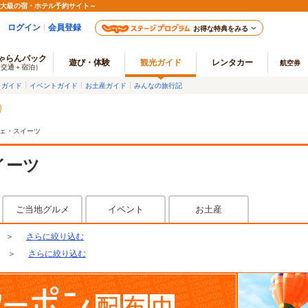
最大級の宿・ホテル予約サイト～
ログイン
会員登録
お得な特典をみる
ゃらんパック
遊び・体験
観光ガイド
レンタカー
航空券
（交通＋宿泊）
メガイド
イベントガイド
お土産ガイド
みんなの旅行記
ェ・スイーツ
イーツ
ご当地グルメ
イベント
お土産
＞
さらに絞り込む
＞
さらに絞り込む