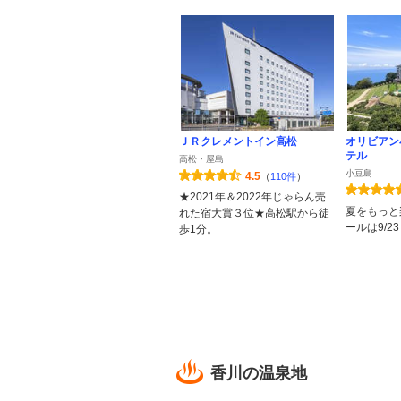
ＪＲクレメントイン高松
オリビアン
テル
高松・屋島
小豆島
4.5
（
110件
）
★2021年＆2022年じゃらん売
夏をもっと
れた宿大賞３位★高松駅から徒
ールは9/2
歩1分。
香川の温泉地