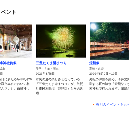
イベント
峰神社例祭
三豊たくま港まつり
燈籠祭
坂出
琴平・丸亀・坂出
高松・東讃
6日
2026年8月8日
2026年8月9日～10日
日にあたる毎年8月26
市民の夏の楽しみとなっている
先祖の御霊を慰め、子孫繁
比羅宮本宮において相
「三豊たくま港まつり」が、詫間
願する夏の涼祭「燈籠祭」
んさい）、白峰神...
町市民運動場（野球場）とその周
村神社で行われます。燈籠が灯
辺...
香川のイベントをも