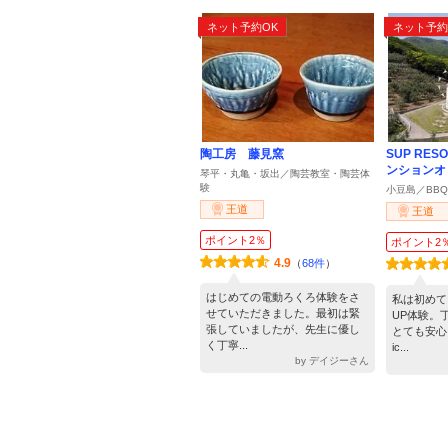
ネット予約OK
ネット予約
陶工房 藤見窯
SUP RES
ンションオ
琴平・丸亀・坂出／陶芸教室・陶芸体
験
小豆島／BB
王道
王道
ポイント2％
ポイント2
4.9
（
68件
）
はじめての電動ろくろ体験をさ
私は初めて
せていただきました。最初は緊
UP体験。
張していましたが、先生に優し
とても安心
く丁寧...
ic...
by デイジーさん