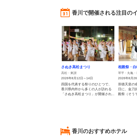
香川で開催される注目の
さぬき高松まつり
相殿祭・白
高松・東讃
琴平・丸亀・
2026年8月12日～14日
2026年8月2
四国を代表する祭りのひとつで、
崇徳天皇の命
香川県内外から多くの人が訪れる
日に、金刀
「さぬき高松まつり」が開催され...
殿祭（そうで
香川のおすすめホテル