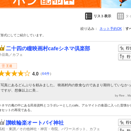
リスト表示
タ
絞り込み：
ネット予約OK
す
グ形式にしてご紹介しています。
二十四の瞳映画村cafeシネマ倶楽部
小豆島／カフェ
王道
4.0
（
64件
）
写真にあるどんぶりを頼みました。 映画村内の飲食なのであまり期待していなか
ですが、想像以上に美...
by Ree．
キネマの庵の中にある民俗資料とコラボレーとしたcafe。アルマイトの食器に入った昔懐か
食セットの再現である。
讃岐輪楽オートバイ神社
高松・東讃／その他神社・神宮・寺院、パワースポット、カフェ