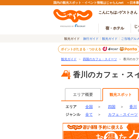
国内の観光スポット・イベント情報はじゃらんnet ～日本
こんにちは♪ゲストさん
じ
宿・ホテル
観光ガイド
旅行ガイド
観光ガイド
ご当地グル
ポイントがたまる・つかえる
観光ガイド
＞
四国のカフェ・スイーツ
＞
香川のカフ
香川のカフェ・ス
エリア概要
観光スポット
エリア
全国
＞
四国
＞
香川
ジャンル
全て
＞
カフェ・スイーツ