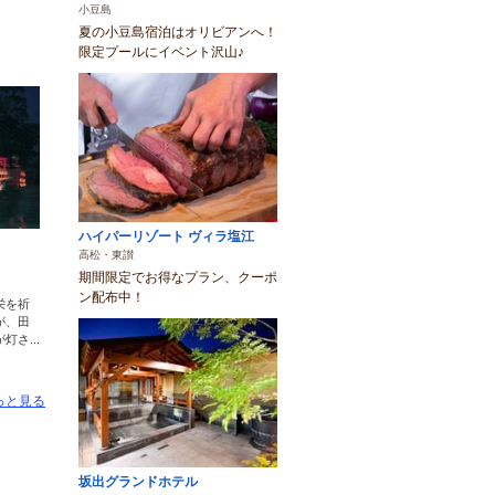
小豆島
夏の小豆島宿泊はオリビアンへ！
限定プールにイベント沢山♪
ハイパーリゾート ヴィラ塩江
高松・東讃
期間限定でお得なプラン、クーポ
ン配布中！
栄を祈
が、田
さ...
っと見る
坂出グランドホテル