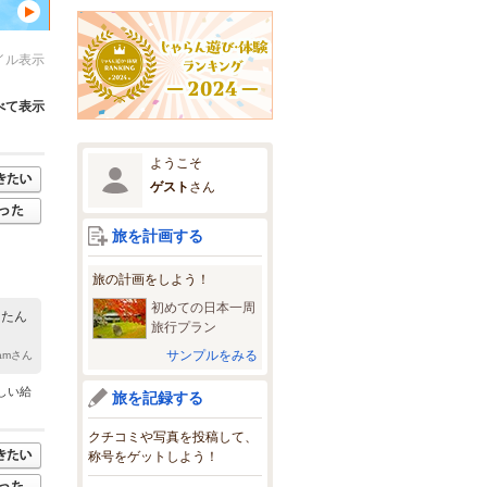
イル表示
べて表示
ようこそ
ゲスト
さん
旅を計画する
旅の計画をしよう！
初めての日本一周
ったん
旅行プラン
サンプルをみる
Mamさん
しい給
旅を記録する
クチコミや写真を投稿して、
称号をゲットしよう！