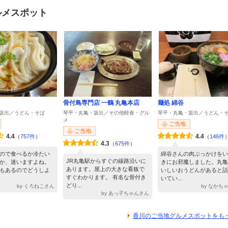
ルメスポット
骨付鳥専門店 一鶴 丸亀本店
麺処 綿谷
坂出／うどん・そば
琴平・丸亀・坂出／その他軽食・グル
琴平・丸亀・坂出／うどん・
メ
ご当地
ご当地
4.4
4.4
（
757件
）
（
146件
4.3
（
675件
）
ので食べるか冷たい
綿谷さんの肉ぶっかけをい
JR丸亀駅からすぐの線路沿いに
か、迷いますよね。
きにお邪魔しました。丸亀
あります。屋上の大きな看板で
もあるのでどうしよ
いしいおうどんがあると話
すぐわかります。 有名な骨付き
いてい...
どり...
by くろねこさん
by なかち
by あっ子ちゃんさん
香川のご当地グルメスポットをも