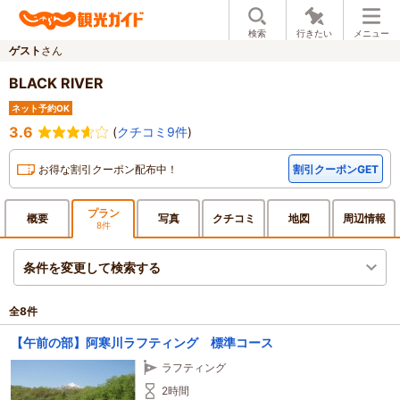
検索
行きたい
メニュー
ゲスト
さん
BLACK RIVER
ネット予約OK
3.6
(
クチコミ9件
)
お得な割引クーポン配布中！
割引クーポンGET
プラン
概要
写真
クチ
コミ
地図
周辺
情報
8件
条件を変更して検索する
全
8
件
【午前の部】阿寒川ラフティング 標準コース
ラフティング
2時間