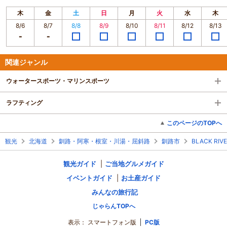
木
金
土
日
月
火
水
木
8/6
8/7
8/8
8/9
8/10
8/11
8/12
8/13
関連ジャンル
ウォータースポーツ・マリンスポーツ
ラフティング
このページのTOPへ
観光
北海道
釧路・阿寒・根室・川湯・屈斜路
釧路市
BLACK RIV
観光ガイド
ご当地グルメガイド
イベントガイド
お土産ガイド
みんなの旅行記
じゃらんTOPへ
表示：
スマートフォン版
PC版