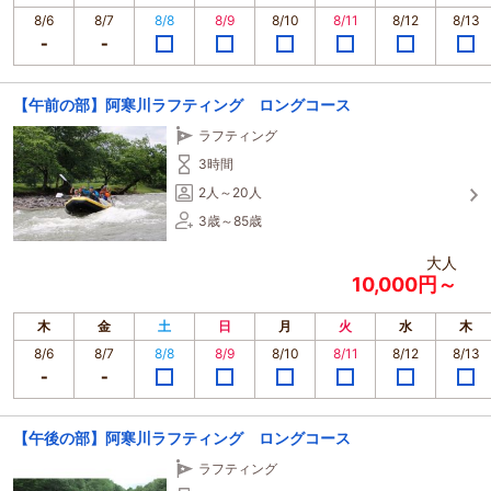
8/6
8/7
8/8
8/9
8/10
8/11
8/12
8/13
【午前の部】阿寒川ラフティング ロングコース
ラフティング
3時間
2人～20人
3歳～85歳
大人
10,000円～
木
金
土
日
月
火
水
木
8/6
8/7
8/8
8/9
8/10
8/11
8/12
8/13
【午後の部】阿寒川ラフティング ロングコース
ラフティング