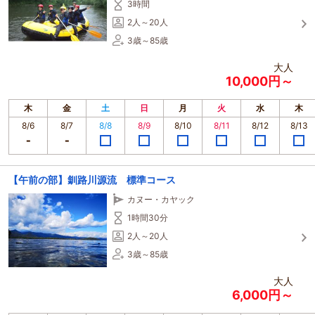
3時間
2人～20人
3歳～85歳
大人
10,000円～
木
金
土
日
月
火
水
木
8/6
8/7
8/8
8/9
8/10
8/11
8/12
8/13
【午前の部】釧路川源流 標準コース
カヌー・カヤック
1時間30分
2人～20人
3歳～85歳
大人
6,000円～