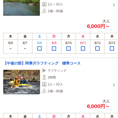
2人～20人
3歳～85歳
大人
6,000円～
木
金
土
日
月
火
水
木
8/6
8/7
8/8
8/9
8/10
8/11
8/12
8/13
【午後の部】阿寒川ラフティング 標準コース
ラフティング
2時間
2人～20人
3歳～85歳
大人
6,000円～
木
金
土
日
月
火
水
木