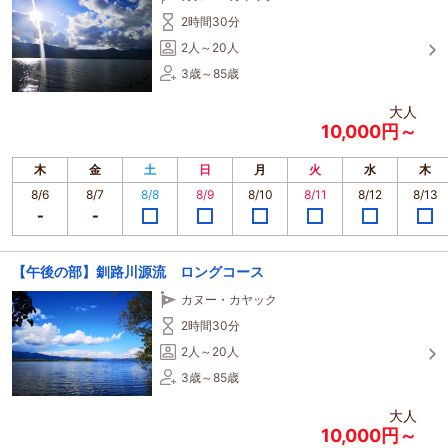
2時間30分
2人～20人
3歳～85歳
大人
10,000円～
木
金
土
日
月
火
水
木
8/6
8/7
8/8
8/9
8/10
8/11
8/12
8/13
【午後の部】釧路川源流 ロングコース
カヌー・カヤック
2時間30分
2人～20人
3歳～85歳
大人
10,000円～