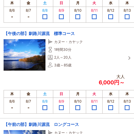
木
金
土
日
月
火
水
木
8/6
8/7
8/8
8/9
8/10
8/11
8/12
8/13
【午後の部】釧路川源流 標準コース
カヌー・カヤック
1時間30分
2人～20人
3歳～85歳
大人
6,000円～
木
金
土
日
月
火
水
木
8/6
8/7
8/8
8/9
8/10
8/11
8/12
8/13
【午前の部】釧路川源流 ロングコース
カヌー・カヤック