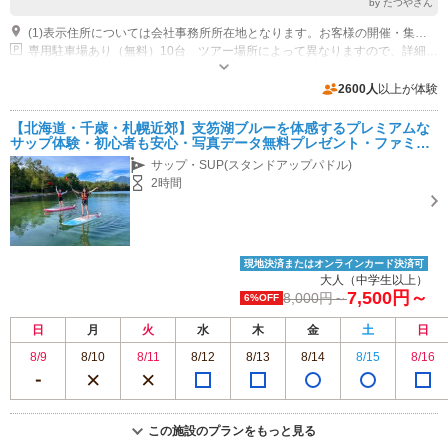
by たつやさん
(1)表示住所については会社事務所所在地となります。お客様の開催・集合場所の詳細につきましては各プラン毎にご確認いただきますようお願いいたします。
専用駐車場あり（無料）10台 ツアー場所によって異なりますので、詳細についてはプランページをご覧ください。
2600人
以上が体験
【北海道・千歳・札幌近郊】支笏湖ブルーを体感するプレミアムな
サップ体験・初心者も安心・写真データ無料プレゼント・ファミリ
ーやカップルにもおススメ♪
サップ・SUP(スタンドアップパドル)
2時間
現地決済またはオンラインカード決済可
大人（中学生以上）
7,500円～
8,000円～
6%OFF
日
月
火
水
木
金
土
日
8/9
8/10
8/11
8/12
8/13
8/14
8/15
8/16
この施設のプランをもっと見る