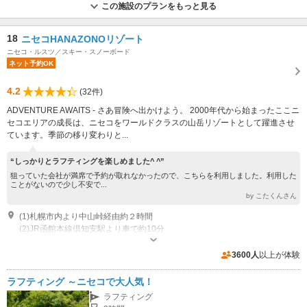
この施設のプランをもっと見る
18
ニセコHANAZONOリゾート
ニセコ・ルスツ／スキー・スノーボード
ネット予約OK
4.2
(32件)
ADVENTURE AWAITS - さあ冒険へ出かけよう。 2000年代から始まったここニ
セコエリアの成長は、ニセコをワールドクラスの山岳リゾートとして躍進させ
ています。季節の移り変わりと...
“しっかりとラフティングを楽しめました^ ^”
狙っていた会社が満席で予約が取れなかったので、こちらを利用しました。利用した
ことがないので少し不安で...
by こたくんさん
(1)札幌市内より中山峠経由約２時間
(2)JR函館本線倶知安駅より車で約10分
営業時間：8：3０～１7：００ その他：各アクティビティ別に実施期間、時
間あり。※詳細はWebへ hanazononiseko.com
3600人
以上が体験
専用駐車場あり（無料）200台
ラフティング ～ニセコで大人気！
ラフティング