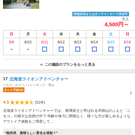
現地決済またはオンラインカード決済可
大人
4,500円～
日
月
火
水
木
金
土
日
8/9
8/10
8/11
8/12
8/13
8/14
8/15
8/16
この施設のプランをもっと見る
17
北海道ライオンアドベンチャー
ニセコ・ルスツ／トレッキング・登山
ネット予約OK
4.5
(52件)
北海道ライオンアドベンチャーでは、 蝦夷富士と呼ばれる羊蹄山のふもと「ニ
セコ」の雄大な自然の中で 年齢や体力に関係なく、様々な方が楽しめるような
アウトドア体験をご用意して...
“熱気球、素晴らしい景色を堪能？”