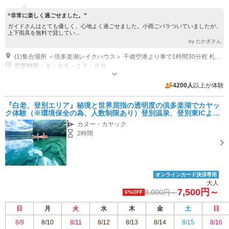
“非常に楽しく過ごせました。”
ガイドさんはとても優しく、心地よく過ごせました。小雨ごパラついていましたが、
上下雨具を無料で貸してい...
by たかぎさん
(1)集合場所 ＜倶多楽湖レイクハウス＞ 千歳空港より車で1時間30分程 札幌市内より車で2時間15分程 登別温泉より車で10分程 (有料高速道路利用時) JRやバスなどの交通機関をご利用の場合は、現地までタクシーなどでお越し下さい。
営業時間：９：００～１７：００
専用駐車場あり（無料）10台
4200人
以上が体験
『白老、登別エリア』秘境と世界屈指の透明度の倶多楽湖でカヤッ
ク体験（※環境保全の為、人数制限あり）登別温泉、登別東ICより
車で15分。ファミリーやカップルにもオススメ！
カヌー・カヤック
2時間
オンラインカード決済専用
大人
7,500円～
8,000円～
6%OFF
日
月
火
水
木
金
土
日
8/9
8/10
8/11
8/12
8/13
8/14
8/15
8/16