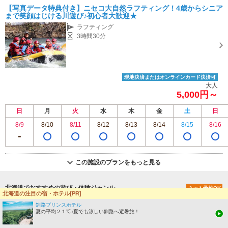
【写真データ特典付き】ニセコ大自然ラフティング！4歳からシニア
まで笑顔はじける川遊び♪初心者大歓迎★
ラフティング
3時間30分
現地決済またはオンラインカード決済可
大人
5,000円～
日
月
火
水
木
金
土
日
8/9
8/10
8/11
8/12
8/13
8/14
8/15
8/16
この施設のプランをもっと見る
北海道でおすすめの遊び・体験ジャンル
ネット予約OK
北海道の注目の宿・ホテル[PR]
釧路プリンスホテル
サップ・SUP(スタンドア
カヌー・カヤック
夏の平均２１℃♪夏でも涼しい釧路へ避暑旅！
ップパドル)