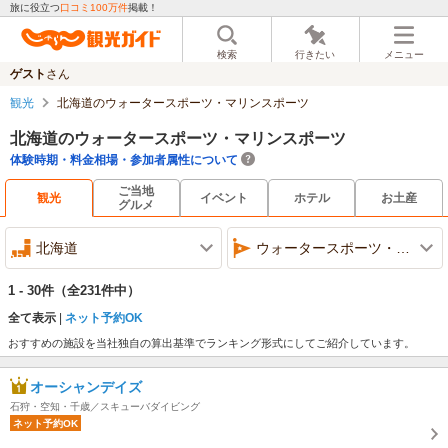
旅に役立つ
口コミ100万件
掲載！
検索
行きたい
メニュー
ゲスト
さん
観光
北海道のウォータースポーツ・マリンスポーツ
北海道のウォータースポーツ・マリンスポーツ
体験時期・料金相場・参加者属性について
ご当地
観光
イベント
ホテル
お土産
グルメ
北海道
ウォータースポーツ・マリンスポーツ
1 - 30件
（全231件中）
全て表示
ネット予約OK
おすすめの施設を当社独自の算出基準でランキング形式にしてご紹介しています。
オーシャンデイズ
石狩・空知・千歳／スキューバダイビング
ネット予約OK