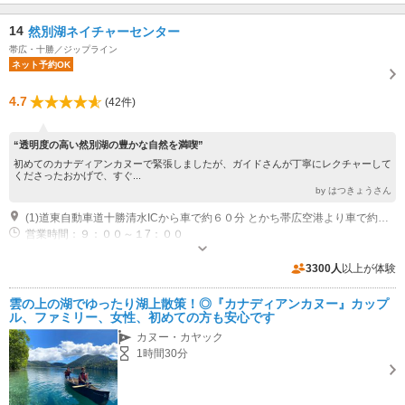
14
然別湖ネイチャーセンター
帯広・十勝／ジップライン
ネット予約OK
4.7
(42件)
“透明度の高い然別湖の豊かな自然を満喫”
初めてのカナディアンカヌーで緊張しましたが、ガイドさんが丁寧にレクチャーして
くださったおかげで、すぐ...
by はつきょうさん
(1)道東自動車道十勝清水ICから車で約６０分 とかち帯広空港より車で約１時間３０分
営業時間：９：００～１7：００
専用駐車場あり（無料）100台
3300人
以上が体験
雲の上の湖でゆったり湖上散策！◎『カナディアンカヌー』カップ
ル、ファミリー、女性、初めての方も安心です
カヌー・カヤック
1時間30分