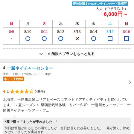
現地決済またはオンラインカード決済可
大人（中学生以上）
6,000円～
日
月
火
水
木
金
土
日
8/9
8/10
8/11
8/12
8/13
8/14
8/15
8/16
この施設のプランをもっと見る
4
十勝ネイチャーセンター
帯広・十勝／その他レジャー・体験
ネット予約OK
4.1
(49件)
北海道、十勝川温泉エリアをベースにアウトドアアクティビティを提供してい
ます。 ＜夏シーズン＞ 早朝熱気球体験・リバーSUP・十勝川カヌーツアー・十
勝川ネイチャーツアー・フ...
“霧で靄ってましたが乗れました。”
前日は警報が出るほどの雨でしたが、当日は曇りに改善しました。 霧が濃く、諦め
かけていましたが実施され...