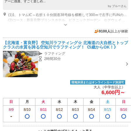
アーに感激、すごく楽しめ...
by ブルーさん
(1)1、トマムIC～右折１０分国道38号線を横断して300ｍで左手にFUNの看板 ２、富良野～国道38号線を帯広方向へ約1時間。JR落合駅より800m直進右側にラフティングの看板を左折300mで左手にFUNの看板
(2)コース：新富良野プリンスホテル、ピクニックガーデン セグウェイコース 札幌～高速で三笠IC～富良野へ約2時間
専用駐車場あり（無料）15台
9100人
以上が体験
【北海道・富良野】 空知川ラフティング☆ 北海道の大自然とトップ
クラスの水質を誇る空知川でラフティング！《5歳からOK！》
ラフティング
2時間30分
現地決済またはオンラインカード決済可
大人（中学生以上）
6,600円～
日
月
火
水
木
金
土
日
8/9
8/10
8/11
8/12
8/13
8/14
8/15
8/16