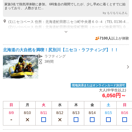
家族3名で熱気球体験に参加。 6時集合の期間でしたが、少し早めに着くとすでに始
まっており、 人数がまだ...
by もりもりんさん
(1)ニセコベース 住所：北海道虻田郡ニセコ町中央通６０-４（TEL 0136-43-2882） ◇マップコード：398 202 494 ◇札幌から国道230号線経由で約2時間30分 ◇千歳から国道276号→230号経由で約2時間 最寄駅：JRニセコ駅（徒歩５分）
(2)リバーベース 住所：北海道虻田郡倶知安町豊岡（カーナビ検索用TEL 0136-23-0055 電話は繋がりません） ◇マップコード：385 732 818 ◇京極町ふきだし公園から倶知安方面へ車で約５分 ◇札幌から国道230号線経由で約2時間
営業時間：4月中旬～10月（8：00～18：00） 11～4月初旬（9：00～17：
00）
7100人
以上が体験
専用駐車場あり（無料）10台
北海道の大自然を満喫！尻別川【ニセコ・ラフティング】！！
ラフティング
3時間
現地決済またはオンラインカード決済可
大人(中学生以上)
6,050円～
日
月
火
水
木
金
土
日
8/9
8/10
8/11
8/12
8/13
8/14
8/15
8/16