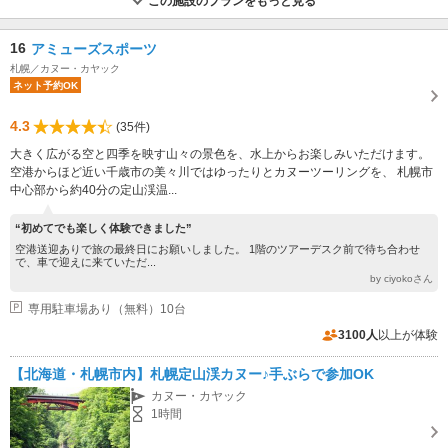
この施設のプランをもっと見る
16
アミューズスポーツ
札幌／カヌー・カヤック
ネット予約OK
4.3
(35件)
大きく広がる空と四季を映す山々の景色を、水上からお楽しみいただけます。
空港からほど近い千歳市の美々川ではゆったりとカヌーツーリングを、 札幌市
中心部から約40分の定山渓温...
“初めてでも楽しく体験できました”
空港送迎ありで旅の最終日にお願いしました。 1階のツアーデスク前で待ち合わせ
で、車で迎えに来ていただ...
by ciyokoさん
専用駐車場あり（無料）10台
3100人
以上が体験
【北海道・札幌市内】札幌定山渓カヌー♪手ぶらで参加OK
カヌー・カヤック
1時間