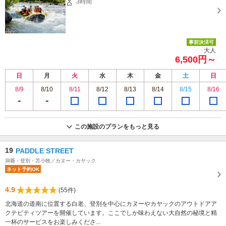
3時間
事前決済可
大人
6,500円～
日
月
火
水
木
金
土
日
8/9
8/10
8/11
8/12
8/13
8/14
8/15
8/16
この施設のプランをもっと見る
19
PADDLE STREET
洞爺・登別・苫小牧／カヌー・カヤック
ネット予約OK
4.9
(55件)
北海道の道南に位置する白老、登別を中心にカヌーやカヤックのアウトドアア
クテビティツアーを開催しています。ここでしか味わえない大自然の秘境と精
一杯のサービスをお楽しみくださ...