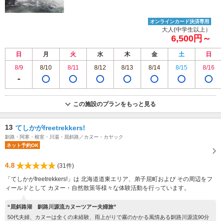
オンラインカード決済専用
大人(中学生以上）
6,500円～
日
月
火
水
木
金
土
日
8/9
8/10
8/11
8/12
8/13
8/14
8/15
8/16
この施設のプランをもっと見る
13
てしかがfreetrekkers!
釧路・阿寒・根室・川湯・屈斜路／カヌー・カヤック
ネット予約OK
4.8
(31件)
「てしかがfreetrekkers!」は 北海道道東エリア、弟子屈町および その周辺をフ
ィールドとして カヌー・自然散策等様々な体験活動を行っています。
“屈斜路湖 釧路川源流カヌーツアー夫婦旅”
50代夫婦、カヌーは全くの未経験、雨上がりで霧のかかる風情ある釧路川源流90分