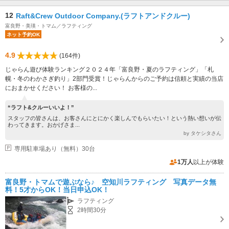
12
Raft&Crew Outdoor Company.(ラフトアンドクルー)
富良野・美瑛・トマム／ラフティング
ネット予約OK
4.9
(164件)
じゃらん遊び体験ランキング２０２４年「富良野・夏のラフティング」「札
幌・冬のわかさぎ釣り」2部門受賞！じゃらんからのご予約は信頼と実績の当店
におまかせください！ お客様の...
“ラフト&クルーいいよ！”
スタッフの皆さんは、お客さんにとにかく楽しんでもらいたい！という熱い想いが伝
わってきます。おかげさま...
by タケシタさん
専用駐車場あり（無料）30台
1万人
以上が体験
富良野・トマムで遊ぶなら♪ 空知川ラフティング 写真データ無
料！5才からOK！当日申込OK！
ラフティング
2時間30分