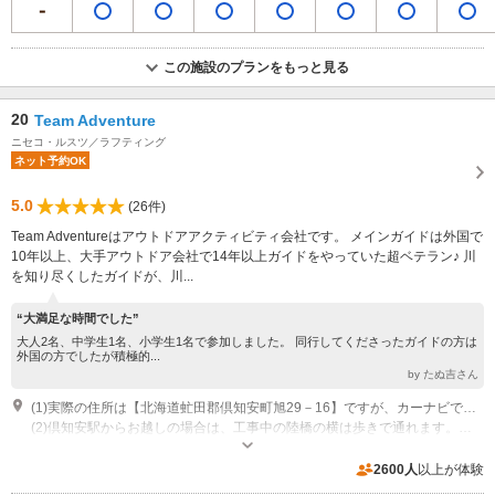
この施設のプランをもっと見る
20
Team Adventure
ニセコ・ルスツ／ラフティング
ネット予約OK
5.0
(26件)
Team Adventureはアウトドアアクティビティ会社です。 メインガイドは外国で
10年以上、大手アウトドア会社で14年以上ガイドをやっていた超ベテラン♪ 川
を知り尽くしたガイドが、川...
“大満足な時間でした”
大人2名、中学生1名、小学生1名で参加しました。 同行してくださったガイドの方は
外国の方でしたが積極的...
by たぬ吉さん
(1)実際の住所は【北海道虻田郡倶知安町旭29－16】ですが、カーナビでお越しの場合は【北海道虻田郡倶知安町旭25】でお越しください。
(2)倶知安駅からお越しの場合は、工事中の陸橋の横は歩きで通れます。倶知安駅までは送迎も可能なので、ご相談ください。
営業時間：8：00～17：00 その他：問い合わせ電話対応 7：00～21：00
専用駐車場あり（無料）10台 大型バスも可
2600人
以上が体験