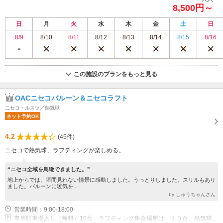
8,500円～
日
月
火
水
木
金
土
日
8/9
8/10
8/11
8/12
8/13
8/14
8/15
8/16
この施設のプランをもっと見る
OACニセコバルーン＆ニセコラフト
ニセコ・ルスツ／熱気球
ネット予約OK
4.2
(45件)
ニセコで熱気球、ラフティングが楽しめる。
“ニセコ全域を鳥瞰できました。”
地上からでは、垣間見れない情景に感動しました。うっとりしました。スリルもあり
ました。バルーンに暖気を...
by しゅうちゃんさん
営業時間：9:00-18:00
専用駐車場あり（無料）10台 ラフティング集合場所は、１０台。熱気球体験会場は、50台。