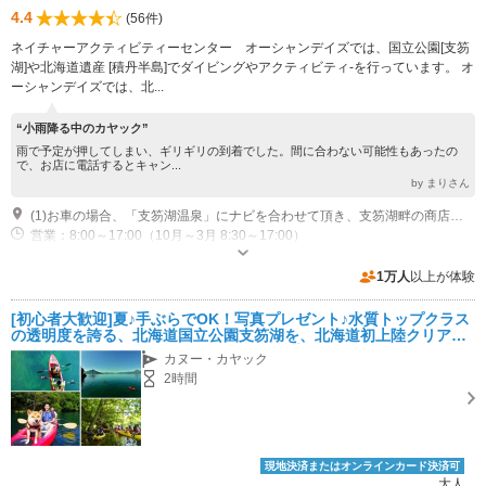
4.4
(56件)
ネイチャーアクティビティーセンター オーシャンデイズでは、国立公園[支笏
湖]や北海道遺産 [積丹半島]でダイビングやアクティビティ‐を行っています。 オ
ーシャンデイズでは、北...
“小雨降る中のカヤック”
雨で予定が押してしまい、ギリギリの到着でした。間に合わない可能性もあったの
で、お店に電話するとキャン...
by まりさん
(1)お車の場合、「支笏湖温泉」にナビを合わせて頂き、支笏湖畔の商店街駐車場に向かいます。 駐車場から見ると商店街の中央辺りに、木で出来た木目調のお店が見え。オーシャンデイズの看板が見えます。 ＜車の場合＞北海道千歳市支笏湖温泉外駐車場 札幌から車で約70分 新千歳空港から車で約40分 苫小牧から車で約30分 ニセコから車で90分 定山渓から70分 ＜公共交通機関＞ ・電車 快速札幌駅-新千歳空港30分 新千歳空港 バス乗り場1番 https://www.chuo-bus.co.jp/city_route/course/common/images/pdf/chitose.pdf 平日8:41 ★9：41 11:41 ★12：41 14:41 16：41 ＪＲ千歳駅 バス乗り場西口3番 平日8:51 ★9：51 11:51 ★12：51 14:51 16：51 支笏湖千歳駅・新千歳空港行き 平日9:50 ★10:50 12:50 ★13：50 15:50 17：45 ★マークは、土日祝日のみ運行しています。 ※バスでお越しの方は、午前便・午後便の参加は可能です
営業：8:00～17:00（10月～3月 8:30～17:00）
近隣駐車場あり（有料）300台 ＜普通車：500円/日、二輪車：200円/日＞ ※冬期間（12月1日～3月31日）は無料
1万人
以上が体験
[初心者大歓迎]夏♪手ぶらでOK！写真プレゼント♪水質トップクラス
の透明度を誇る、北海道国立公園支笏湖を、北海道初上陸クリアカ
ヤックで体感！ファミリー・女性・カップルにお勧め
カヌー・カヤック
2時間
現地決済またはオンラインカード決済可
大人