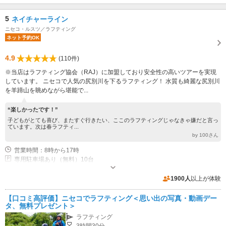
5
ネイチャーライン
ニセコ・ルスツ／ラフティング
ネット予約OK
4.9
(110件)
※当店はラフティング協会（RAJ）に加盟しており安全性の高いツアーを実現
しています。 ニセコで人気の尻別川を下るラフティング！ 水質も綺麗な尻別川
を羊蹄山を眺めながら堪能で...
“楽しかったです！”
子どもがとても喜び、またすぐ行きたい、ここのラフティングじゃなきゃ嫌だと言っ
ています。次は春ラフティ...
by 100さん
営業時間：8時から17時
専用駐車場あり（無料）10台
1900人
以上が体験
【口コミ高評価】ニセコでラフティング＜思い出の写真・動画デー
タ、無料プレゼント＞
ラフティング
3時間30分