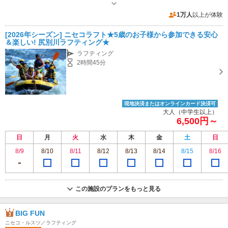
1万人
以上が体験
[2026年シーズン] ニセコラフト★5歳のお子様から参加できる安心
＆楽しい! 尻別川ラフティング★
ラフティング
2時間45分
現地決済またはオンラインカード決済可
大人（中学生以上）
6,500円～
日
月
火
水
木
金
土
日
8/9
8/10
8/11
8/12
8/13
8/14
8/15
8/16
この施設のプランをもっと見る
BIG FUN
ニセコ・ルスツ／ラフティング