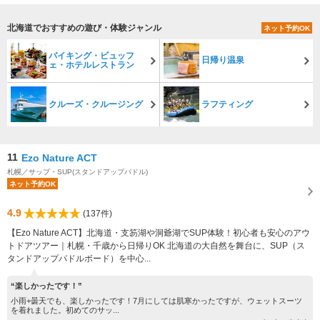
北海道でおすすめの遊び・体験ジャンル
ネット予約OK
バイキング・ビュッフ
日帰り温泉
ェ・ホテルレストラン
クルーズ・クルージング
ラフティング
11
Ezo Nature ACT
札幌／サップ・SUP(スタンドアップパドル)
ネット予約OK
4.9
(137件)
【Ezo Nature ACT】北海道・支笏湖や洞爺湖でSUP体験！初心者も安心のアウ
トドアツアー｜札幌・千歳から日帰りOK 北海道の大自然を舞台に、SUP（ス
タンドアップパドルボード）を中心...
“楽しかったです！”
小雨+曇天でも、楽しかったです！7月にしては肌寒かったですが、ウェットスーツ
を着れました。初めてのサッ...