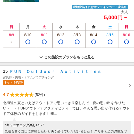
現地決済またはオンラインカード決済可
大人
5,000円～
日
月
火
水
木
金
土
日
8/9
8/10
8/11
8/12
8/13
8/14
8/15
8/16
この施設のプランをもっと見る
15
ＦＵＮ Ｏｕｔｄｏｏｒ Ａｃｔｉｖｉｔｉｅｓ
富良野・美瑛・トマム／ラフティング
ネット予約OK
4.7
(52件)
北海道の夏といえばアウトドアで思いっきり楽しんで、夏の思い出を作りた
い・・・ FUNアウトドアアクティビティーでは、そんな思い出が作れるアウト
ドア体験のガイドをします！ 季...
“キャニオニング楽しい～”
気温も高く当日に体験したいと快く受けていただけました！ スリルと迫力満載なツ