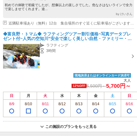
初めての体験で初級でしたが、想像以上の楽しさでした。危なさはないラインで全力
で楽しませてくれます。途...
by けいさん
近隣駐車場あり（無料）12台 集合場所のすぐ近くに駐車場がございますので、安心してお越しください
◆富良野・トマム◆ ラフティングツアー割引価格~写真データプレ
ゼント付~人気の空知川"安全で楽しく美しい自然・ファミリー・カ
ップルおすすめ！
ラフティング
3時間
現地決済またはオンラインカード決済可
大人
5,700円～
6,500円～
12%OFF
日
月
火
水
木
金
土
日
8/9
8/10
8/11
8/12
8/13
8/14
8/15
8/16
この施設のプランをもっと見る