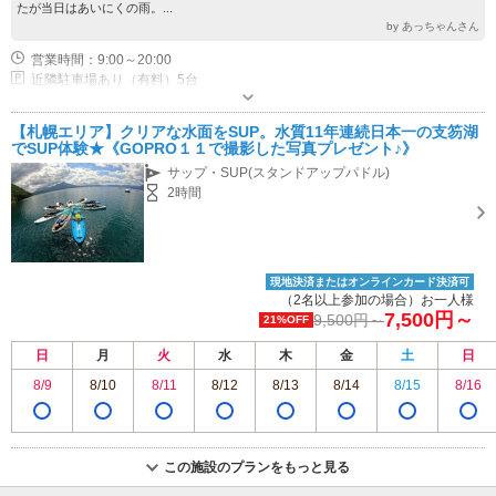
たが当日はあいにくの雨。...
by あっちゃんさん
営業時間：9:00～20:00
近隣駐車場あり（有料）5台
【札幌エリア】クリアな水面をSUP。水質11年連続日本一の支笏湖
でSUP体験★《GOPRO１１で撮影した写真プレゼント♪》
サップ・SUP(スタンドアップパドル)
2時間
現地決済またはオンラインカード決済可
（2名以上参加の場合）お一人様
7,500円～
9,500円～
21%OFF
日
月
火
水
木
金
土
日
8/9
8/10
8/11
8/12
8/13
8/14
8/15
8/16
この施設のプランをもっと見る