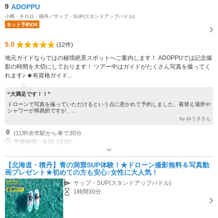
9
ADOPPU
小樽・キロロ・積丹／サップ・SUP(スタンドアップパドル)
ネット予約OK
5.0
(12件)
地元ガイドならではの秘境絶景スポットへご案内します！ ADOPPUでは記念撮
影の時間を大切にしております！ ツアー中はガイドがたくさん写真を撮ってく
れます♪ ★有資格ガイド...
“大満足です！！”
ドローンで写真を撮っていただけるという点に惹かれて予約しました。着替え場所や
シャワーが簡易的ですが、...
by ゆうきさん
(1)JR余市駅から車で30分
営業時間：9:00 19:00
専用駐車場あり（無料）2台
【北海道・積丹】青の洞窟SUP体験！★ドローン撮影無料＆写真動
画プレゼント★初めての方も安心♪女性に大人気！
サップ・SUP(スタンドアップパドル)
1時間30分