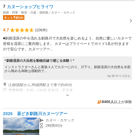
7
カヌーショップヒライワ
釧路・阿寒・根室・川湯・屈斜路／カヌー・カヤック
ネット予約OK
4.7
(106件)
■釧路湿原の中を流れる釧路川で大自然を楽しめるよう、自然に優しいカヌーで
皆様を湿原にご案内致します。 カヌーはプライベートでガイド1名が付きます
ので安心です。カヌーツアー...
“釧路湿原の大自然を動物目線で感じる体験！”
インストラクターさんと家族４人でカヌーにのり、川下り。釧路湿原の大自然を水面
から眺める体験は感動的で...
by Dr.キリコさん
(1)釧路駅からJR細岡駅まで車で約40分
営業時間：8:00～19:00 定休日：不定休
近隣駐車場あり（無料）4台
8400人
以上が体験
2026 昼どき釧路川カヌーツアー
カヌー・カヤック
2時間40分