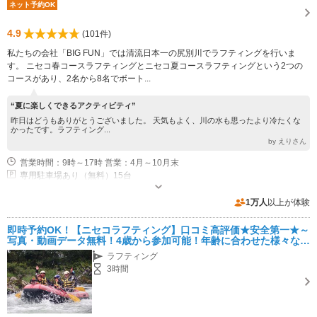
ネット予約OK
4.9
(101件)
私たちの会社「BIG FUN」では清流日本一の尻別川でラフティングを行いま
す。 ニセコ春コースラフティングとニセコ夏コースラフティングという2つの
コースがあり、2名から8名でボート...
“夏に楽しくできるアクティビティ”
昨日はどうもありがとうございました。 天気もよく、川の水も思ったより冷たくな
かったです。ラフティング...
by えりさん
営業時間：9時～17時 営業：4月～10月末
専用駐車場あり（無料）15台
1万人
以上が体験
即時予約OK！【ニセコラフティング】口コミ高評価★安全第一★～
写真・動画データ無料！4歳から参加可能！年齢に合わせた様々な水
遊びを楽しめます♪～ファミリー・女性・カップルにオススメ！
ラフティング
3時間