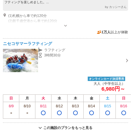
フティングを楽しめました。...
by カッシーさん
(1)札幌から車で約120分
(2)新千歳空港から車で約120分
営業時間：9：00～17：30
近隣駐車場あり（無料）200台
1万人
以上が体験
ニセコサマーラフティング
ラフティング
3時間30分
オンラインカード決済専用
大人（中学生以上）
6,980円～
日
月
火
水
木
金
土
日
8/9
8/10
8/11
8/12
8/13
8/14
8/15
8/16
この施設のプランをもっと見る