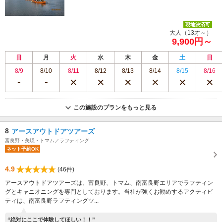
現地決済可
大人（13才～）
9,900円～
日
月
火
水
木
金
土
日
8/9
8/10
8/11
8/12
8/13
8/14
8/15
8/16
この施設のプランをもっと見る
8
アースアウトドアツアーズ
富良野・美瑛・トマム／ラフティング
ネット予約OK
4.9
(46件)
アースアウトドアツアーズは、富良野、トマム、南富良野エリアでラフティン
グとキャニオニングを専門としております。当社が強くお勧めするアクティビ
ティは、南富良野ラフティングツ...
“絶対にここで体験してほしい！！”