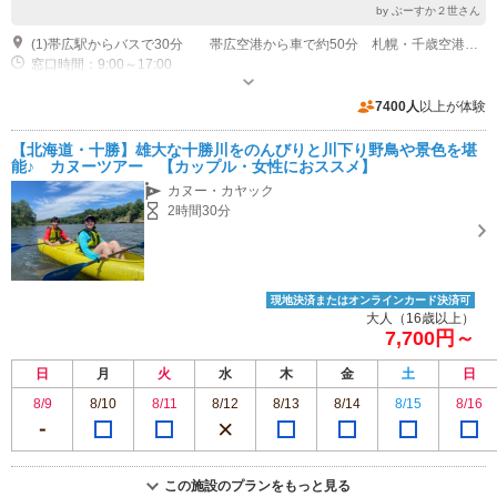
by ぶーすか２世さん
(1)帯広駅からバスで30分 帯広空港から車で約50分 札幌・千歳空港より道東道で2時間30分
窓口時間：9:00～17:00
専用駐車場あり（無料）6台 満車の場合は、すぐ近くの公共駐車場にも停められます。
7400人
以上が体験
【北海道・十勝】雄大な十勝川をのんびりと川下り野鳥や景色を堪
能♪ カヌーツアー 【カップル・女性におススメ】
カヌー・カヤック
2時間30分
現地決済またはオンラインカード決済可
大人（16歳以上）
7,700円～
日
月
火
水
木
金
土
日
8/9
8/10
8/11
8/12
8/13
8/14
8/15
8/16
この施設のプランをもっと見る