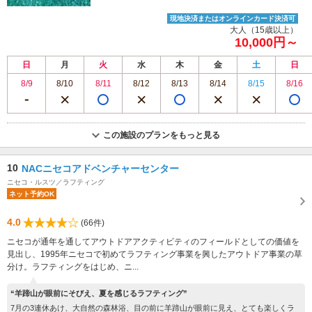
現地決済またはオンラインカード決済可
大人（15歳以上）
10,000円～
日
月
火
水
木
金
土
日
8/9
8/10
8/11
8/12
8/13
8/14
8/15
8/16
この施設のプランをもっと見る
10
NACニセコアドベンチャーセンター
ニセコ・ルスツ／ラフティング
ネット予約OK
4.0
(66件)
ニセコが通年を通してアウトドアアクティビティのフィールドとしての価値を
見出し、1995年ニセコで初めてラフティング事業を興したアウトドア事業の草
分け。ラフティングをはじめ、ニ...
“羊蹄山が眼前にそびえ、夏を感じるラフティング”
7月の3連休あけ、大自然の森林浴、目の前に羊蹄山が眼前に見え、とても楽しくラ