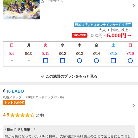
現地決済またはオンラインカード決済可
大人（中学生以上）
5,000円～
6,000円～
16%OFF
日
月
火
水
木
金
土
日
8/9
8/10
8/11
8/12
8/13
8/14
8/15
8/16
この施設のプランをもっと見る
6
K-LABO
札幌／サップ・SUP(スタンドアップパドル)
ネット予約OK
4.5
(2件)
“初めてでも簡単！”
前から気になっていたSUPに挑戦。 支笏湖は水も綺麗とのことで楽しみにしてまし