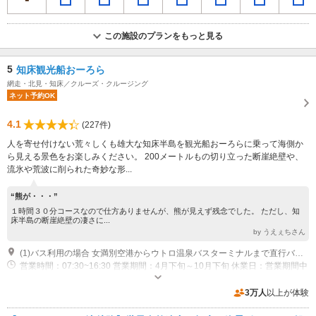
この施設のプランをもっと見る
5
知床観光船おーろら
網走・北見・知床／クルーズ・クルージング
ネット予約OK
4.1
(227件)
人を寄せ付けない荒々しくも雄大な知床半島を観光船おーろらに乗って海側か
ら見える景色をお楽しみください。 200メートルもの切り立った断崖絶壁や、
流氷や荒波に削られた奇妙な形...
“熊が・・・”
１時間３０分コースなので仕方ありませんが、熊が見えず残念でした。 ただし、知
床半島の断崖絶壁の凄さに...
by うえぇちさん
(1)バス利用の場合 女満別空港からウトロ温泉バスターミナルまで直行バス（知床エアポートライナー）が運航。所要時間は約120分。 ●運航期間・時刻表のお問合わせ先：網走バス TEL 0152-43-4101/斜里バス TEL 0152-23-3145 レンタカー・車を利用の場合 女満別空港より約120分。レンタカー会社のカウンターは到着ロビーにあります。
営業時間：07:30~16:30 営業期間：4月下旬～10月下旬 休業日：営業期間中
なし（※但し荒天時運休あり）
近隣駐車場あり（有料）100台 町営駐車場は有料駐車場につき、お車でお越しのお客様は下記の駐車料金がかかります。 乗用車 （400円)・オートバイ （100円）・マイクロバス（800円）・大型バス（1,000円）
3万人
以上が体験