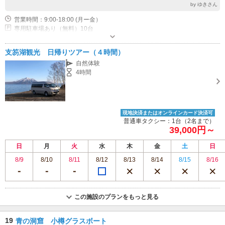
by ゆきさん
営業時間：9:00-18:00 (月ー金）
専用駐車場あり（無料）10台
支笏湖観光 日帰りツアー（４時間）
自然体験
4時間
現地決済またはオンラインカード決済可
普通車タクシー：1台（2名まで）
39,000円～
日
月
火
水
木
金
土
日
8/9
8/10
8/11
8/12
8/13
8/14
8/15
8/16
この施設のプランをもっと見る
19
青の洞窟 小樽グラスボート