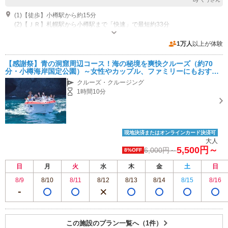
(1)【徒歩】小樽駅から約15分
(2)【ＪＲ】札幌駅から小樽駅まで「快速」で最短約33分
営業時間：8:30 ～ 17:00（季節により変動あり） 営業：4月～ 10月まで
（悪天候時は欠航）
1万人
以上が体験
専用駐車場あり（無料）15台 集合場所に無料駐車場あります。満車時は近隣の無料駐車スペースをご案内します。
【感謝祭】青の洞窟周辺コース！海の秘境を爽快クルーズ（約70
分・小樽海岸国定公園）～女性やカップル、ファミリーにもおすす
め～
クルーズ・クルージング
1時間10分
現地決済またはオンラインカード決済可
大人
5,500円～
6,000円～
8%OFF
日
月
火
水
木
金
土
日
8/9
8/10
8/11
8/12
8/13
8/14
8/15
8/16
この施設のプラン一覧へ（1件）