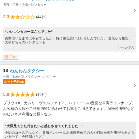
石狩・空知・千歳／レンタカー
2.3
(44件)
“いいレンタカー屋さんでした”
実際借りるまでは不安でしたが、特に嫌な思いはしませんでした。 普段から格安、
大手どちらのレンタカーも...
by ayaさん
王道
18
わんわんタクシー
札幌／観光バス・タクシー・ハイヤー
ネット予約OK
5.0
(19件)
プリウスα、カムリ、ヴェルファイア、ハイエースの豊富な車両ラインナップ。
お客様の人数やご利用内容に合わせてお車をご用意できます。 観光や視察など
のビジネス利用など様々なシ...
“大満足でまた行きたいと感じさせてくれました！”
予約のコースではなく、参加メンバーに北海道初めての人や何回か来た事がある人も
いる中で、今時期だとどこ...