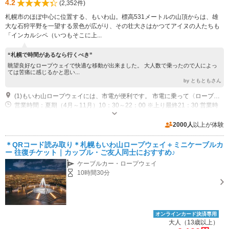
4.2
(2,352件)
札幌市のほぼ中心に位置する、もいわ山。標高531メートルの山頂からは、雄
大な石狩平野を一望する景色が広がり、その壮大さはかつてアイヌの人たちも
「インカルシペ（いつもそこに上...
“札幌で時間があるなら行くべき”
眺望良好なロープウェイで快適な移動が出来ました。 大人数で乗ったので人によっ
ては苦痛に感じるかと思い...
by ともともさん
(1)もいわ山ロープウェイには、市電が便利です。 市電に乗って〈ロープウェイ入口〉で降り、無料シャトルバス乗り場から〈ロープウェイ山麓駅〉まで無料シャトルバスを15分間隔で運行しております。 ※無料シャトルバスの運行時間は〈平日17：15～〉、〈土日祝10：15～（冬期10：45～）〉となっております。詳しくは時刻表をご確認ください。また、無料シャトルバス乗り場からは徒歩約10分（約0.5kmの距離）でロープウェイ山麓駅に到着します。
営業時間：夏期（4月～11月）10：30～22：00 ※上り最終21：30 営業時
間：冬期（12月～3月）11：00～22：00 ※上り最終21：30 休業：大晦日
（12月31日）、元旦（1月1日）、2026年4月1日～4月23日※年次整備点検
専用駐車場あり（無料）120台 山麓駅駐車場 約120台
2000人
以上が体験
による休業期間
＊QRコード読み取り＊札幌もいわ山ロープウェイ＋ミニケーブルカ
ー 往復チケット｜カップル・ご友人同士におすすめ♪
ケーブルカー・ロープウェイ
10時間30分
オンラインカード決済専用
大人（13歳以上）