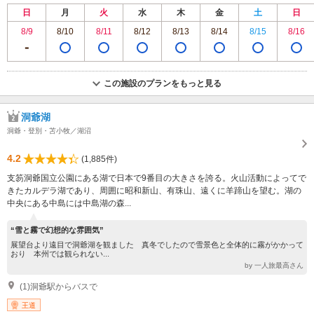
日
月
火
水
木
金
土
日
8/9
8/10
8/11
8/12
8/13
8/14
8/15
8/16
この施設のプランをもっと見る
洞爺湖
洞爺・登別・苫小牧／湖沼
4.2
(1,885件)
支笏洞爺国立公園にある湖で日本で9番目の大きさを誇る。火山活動によってで
きたカルデラ湖であり、周囲に昭和新山、有珠山、遠くに羊蹄山を望む。湖の
中央にある中島には中島湖の森...
“雪と霧で幻想的な雰囲気”
展望台より遠目で洞爺湖を観ました 真冬でしたので雪景色と全体的に霧がかかって
おり 本州では観られない...
by 一人旅最高さん
(1)洞爺駅からバスで
王道