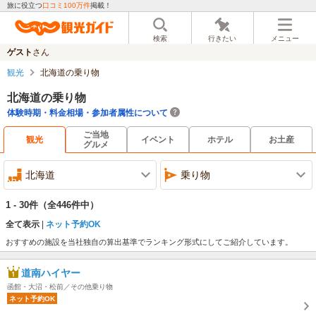
旅に役立つ
口コミ100万件
掲載！
検索
行きたい
メニュー
ゲスト
さん
観光
北海道の乗り物
北海道の乗り物
体験時期・料金相場・参加者属性について
ご当地
観光
イベント
ホテル
お土産
グルメ
北海道
乗り物
1 - 30件
（全446件中）
全て表示
ネット予約OK
おすすめの施設を当社独自の算出基準でランキング形式にしてご紹介しています。
道南ハイヤー
函館・大沼・松前／その他乗り物
ネット予約OK