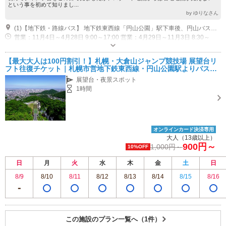
という事を初めて知りまし...
by ゆりなさん
(1)【地下鉄・路線バス】 地下鉄東西線「円山公園」駅下車後、円山バスターミナルから路線バス「くらまる号」に乗車し、約１５分で「大倉山ジャンプ競技場」バス停到着 【タクシー】 地下鉄東西線「円山公園」駅から約１０分 【マイカー】 札幌市内中心部（札幌駅・大通・すすきの）から約２０分
営業：11月4日～4月28日 9:00～17:00 営業：4月29日～11月3日 8:30～
18:00 休業：ジャンプ大会、公式練習開催時、リフト整備期間
専用駐車場あり（無料）113台 普通車113台 大型車15台
【最大大人は100円割引！】札幌・大倉山ジャンプ競技場 展望台リ
フト往復チケット｜札幌市営地下鉄東西線・円山公園駅よりバス約1
5分♪ カップル・ファミリーにおすすめ♪
展望台・夜景スポット
1時間
オンラインカード決済専用
大人（13歳以上）
900円～
1,000円～
10%OFF
日
月
火
水
木
金
土
日
8/9
8/10
8/11
8/12
8/13
8/14
8/15
8/16
この施設のプラン一覧へ（1件）