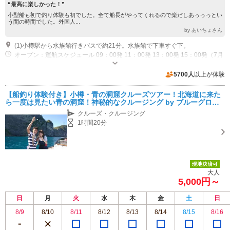
“最高に楽しかった！”
小型船も初で釣り体験も初でした。全て船長がやってくれるので楽だしあっっっとい
う間の時間でした。外国人...
by あいちょさん
(1)小樽駅から水族館行きバスで約21分。水族館で下車すぐ下。
オープン：運航スケジュール 09：00発 11：00発 13：00発 15：00発（7月
～8月）
専用駐車場あり（無料）50台
5700人
以上が体験
【船釣り体験付き】小樽・青の洞窟クルーズツアー！北海道に来た
ら一度は見たい青の洞窟！神秘的なクルージング by ブルーグロッ
ト（Blue Grotto）ファミリー、カップル、女性にオススメ！
クルーズ・クルージング
1時間20分
現地決済可
大人
5,000円～
日
月
火
水
木
金
土
日
8/9
8/10
8/11
8/12
8/13
8/14
8/15
8/16