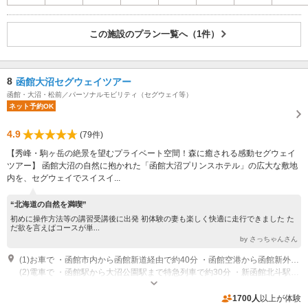
この施設のプラン一覧へ（1件）
8
函館大沼セグウェイツアー
函館・大沼・松前／パーソナルモビリティ（セグウェイ等）
ネット予約OK
4.9
(79件)
【秀峰・駒ヶ岳の絶景を望むプライベート空間！森に癒される感動セグウェイ
ツアー】 函館大沼の自然に抱かれた「函館大沼プリンスホテル」の広大な敷地
内を、セグウェイでスイスイ...
“北海道の自然を満喫”
初めに操作方法等の講習受講後に出発 初体験の妻も楽しく快適に走行できました た
だ欲を言えばコースが単...
by さっちゃんさん
(1)お車で ・函館市内から函館新道経由で約40分 ・函館空港から函館新外環状道路経由で約30分 ・新函館北斗駅から約15分
(2)電車で ・函館駅から大沼公園駅まで特急列車で約30分 ・新函館北斗駅から大沼公園駅まで普通列車で約20分 ※大沼公園駅からプリンスホテルまで無料シャトルバスもご利用いただけます。時刻表は函館大沼プリンスホテルのHPをご確認ください。 ※大沼公園駅からタクシーで約8分
開催：午前 9：00～11：30／9：30～12：00 午後 13：00～15：30／13：
30～16：00 ※平日は午前・午後各1コースのみ オープン：4月下旬～10月
1700人
以上が体験