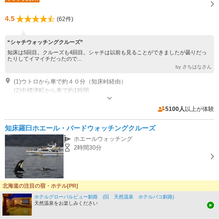
4.5
(62件)
“シャチウォッチングクルーズ”
知床は5回目。クルーズも4回目。シャチは以前も見ることができましたが曇りだっ
たりしてイマイチだったので...
by さちはなさん
(1)ウトロから車で約４０分（知床峠経由）
(2)中標津町から車で約1時間
営業：8:00~17:00
5100人
以上が体験
知床羅臼ホエール・バードウォッチングクルーズ
ホエールウォッチング
2時間30分
北海道の注目の宿・ホテル[PR]
オンラインカード決済専用
大人（中学生以上）
ホテルグローバルビュー釧路 (旧 天然温泉 ホテルパコ釧路)
8,500円～
9,000円～
天然温泉をお楽しみください
5%OFF