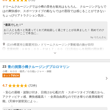
ドリームクルージングでは小樽の景色を観光はもちろん、 クルージングならで
はの爽快感や、スポーツタイプの船ならではの普段では感じることができない
ちょっぴりアトラクション気分...
“最高でした！”
お二人とも色々と気遣ってくれて終始楽しく過ごすことが出来ました！ 初めてのク
ルージングがここで本当に...
by りたんさん
(1)小樽運河公園運河沿い ドリームクルージング乗船場の旗が目印
営業時間：ＡＭ９：００－ＰＭ１７：００ 《11月頃から冬期間の間休業》
休業日：不定休
23
青の洞窟小樽クルージングプロロマリン
小樽・キロロ・積丹／その他レジャー・体験
ネット予約OK
4.7
(72件)
・安心の屋根・波除け付き、日焼けが心配の方 ・スポーツタイプの船だから、
アクティビティ感、爽快感最高！ ・全席自由席なので行き帰りの座席移動可
能。(天候や波状況によっ...