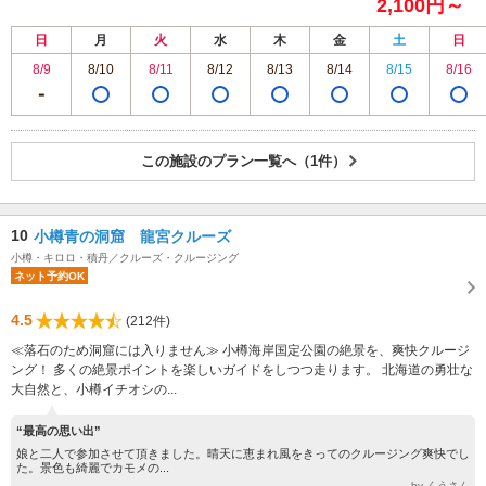
2,100円～
日
月
火
水
木
金
土
日
8/9
8/10
8/11
8/12
8/13
8/14
8/15
8/16
この施設のプラン一覧へ（1件）
10
小樽青の洞窟 龍宮クルーズ
小樽・キロロ・積丹／クルーズ・クルージング
ネット予約OK
4.5
(212件)
≪落石のため洞窟には入りません≫ 小樽海岸国定公園の絶景を、爽快クルージ
ング！ 多くの絶景ポイントを楽しいガイドをしつつ走ります。 北海道の勇壮な
大自然と、小樽イチオシの...
“最高の思い出”
娘と二人で参加させて頂きました。晴天に恵まれ風をきってのクルージング爽快でし
た。景色も綺麗でカモメの...
by くうさん