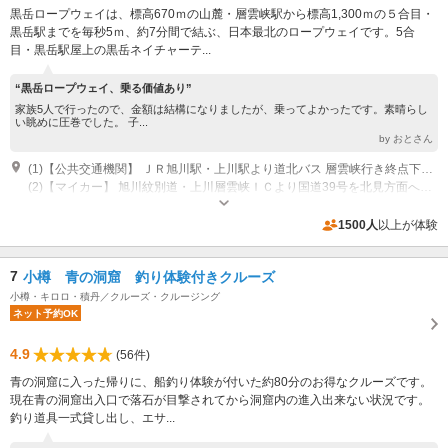
黒岳ロープウェイは、標高670ｍの山麓・層雲峡駅から標高1,300ｍの５合目・
黒岳駅までを毎秒5ｍ、約7分間で結ぶ、日本最北のロープウェイです。5合
目・黒岳駅屋上の黒岳ネイチャーテ...
“黒岳ロープウェイ、乗る価値あり”
家族5人で行ったので、金額は結構になりましたが、乗ってよかったです。素晴らし
い眺めに圧巻でした。 子...
by おとさん
(1)【公共交通機関】 ＪＲ旭川駅・上川駅より道北バス 層雲峡行き終点下車、徒歩3分
(2)【マイカー】 旭川紋別道・上川層雲峡ＩＣより国道39号を北見方面へ30分 （札幌から3時間 旭川から1時間30分） ※60台分無料駐車場あり
営業時間：1月1日～6月20日 8:00～16:00 6月21日～9月30日 6:00～
18:00 10月1日～10月15日 7:00～17:00 10月16日～12月31日 8:00～
1500人
以上が体験
16:00 クローズ：11月・3月にロープウェイ整備運休期間あり。詳しくはお
専用駐車場あり（無料）60台
問合せ下さい。
7
小樽 青の洞窟 釣り体験付きクルーズ
小樽・キロロ・積丹／クルーズ・クルージング
ネット予約OK
4.9
(56件)
青の洞窟に入った帰りに、船釣り体験が付いた約80分のお得なクルーズです。
現在青の洞窟出入口で落石が目撃されてから洞窟内の進入出来ない状況です。
釣り道具一式貸し出し、エサ...