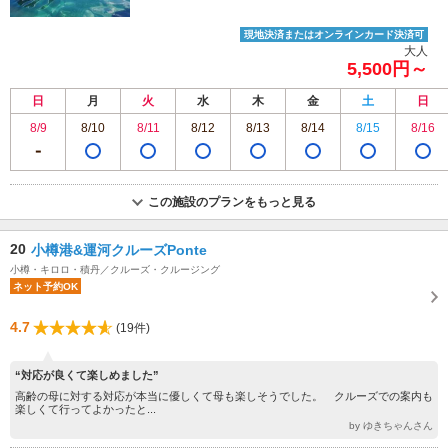
現地決済またはオンラインカード決済可
大人
5,500円～
日
月
火
水
木
金
土
日
8/9
8/10
8/11
8/12
8/13
8/14
8/15
8/16
この施設のプランをもっと見る
20
小樽港&運河クルーズPonte
小樽・キロロ・積丹／クルーズ・クルージング
ネット予約OK
4.7
(19件)
“対応が良くて楽しめました”
高齢の母に対する対応が本当に優しくて母も楽しそうでした。 クルーズでの案内も
楽しくて行ってよかったと...
by ゆきちゃんさん