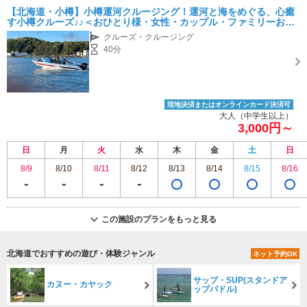
【北海道・小樽】小樽運河クルージング！運河と海をめぐる、心癒
す小樽クルーズ♪♪＜おひとり様・女性・カップル・ファミリーおす
すめ＞
クルーズ・クルージング
40分
現地決済またはオンラインカード決済可
大人（中学生以上）
3,000円～
日
月
火
水
木
金
土
日
8/9
8/10
8/11
8/12
8/13
8/14
8/15
8/16
この施設のプランをもっと見る
北海道でおすすめの遊び・体験ジャンル
ネット予約OK
サップ・SUP(スタンドア
カヌー・カヤック
ップパドル)