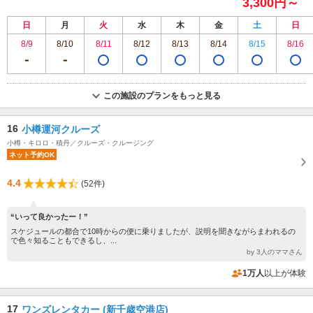
3,300円～
日
月
火
水
木
金
土
日
8/9
8/10
8/11
8/12
8/13
8/14
8/15
8/16
この施設のプランをもっと見る
16
小樽運河クルーズ
小樽・キロロ・積丹／クルーズ・クルージング
ネット予約OK
4.4
(52件)
“いって良かったー！”
スケジュールの都合で10時からの便に乗りましたが、説明を聞きながらまわれるの
で色々知ることもできるし、...
by 3人のママさん
1万人
以上が体験
17
ワンズレンタカー (新千歳空港店)