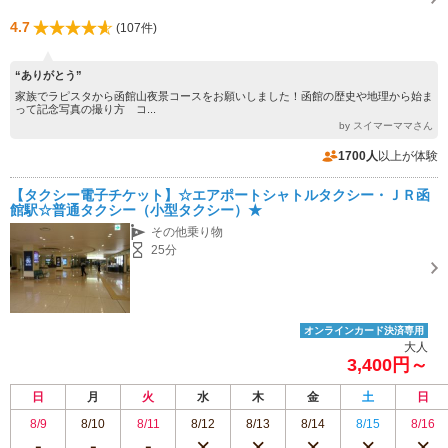
4.7
(107件)
“ありがとう”
家族でラピスタから函館山夜景コースをお願いしました！函館の歴史や地理から始ま
って記念写真の撮り方 コ...
by スイマーママさん
1700人
以上が体験
【タクシー電子チケット】☆エアポートシャトルタクシー・ＪＲ函
館駅☆普通タクシー（小型タクシー）★
その他乗り物
25分
オンラインカード決済専用
大人
3,400円～
日
月
火
水
木
金
土
日
8/9
8/10
8/11
8/12
8/13
8/14
8/15
8/16