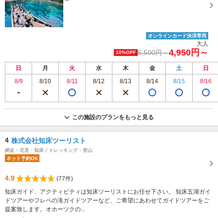
オンラインカード決済専用
大人
4,950円～
5,500円～
10%OFF
日
月
火
水
木
金
土
日
8/9
8/10
8/11
8/12
8/13
8/14
8/15
8/16
この施設のプランをもっと見る
4
株式会社知床ツーリスト
網走・北見・知床／トレッキング・登山
ネット予約OK
4.9
(77件)
知床ガイド、アクティビティは知床ツーリストにお任せ下さい。 知床五湖ガイ
ドツアーやフレペの滝ガイドツアーなど、ご希望にあわせてガイドツアーをご
提案致します。オホーツクの...