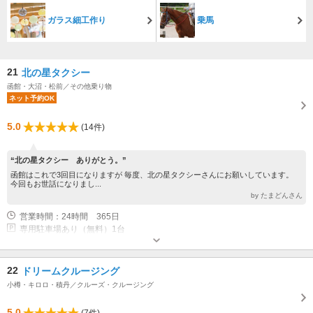
ガラス細工作り
乗馬
21
北の星タクシー
函館・大沼・松前／その他乗り物
ネット予約OK
5.0
(14件)
“北の星タクシー ありがとう。”
函館はこれで3回目になりますが 毎度、北の星タクシーさんにお願いしています。
今回もお世話になりまし...
by たまどんさん
営業時間：24時間 365日
専用駐車場あり（無料）1台
22
ドリームクルージング
小樽・キロロ・積丹／クルーズ・クルージング
5.0
(7件)