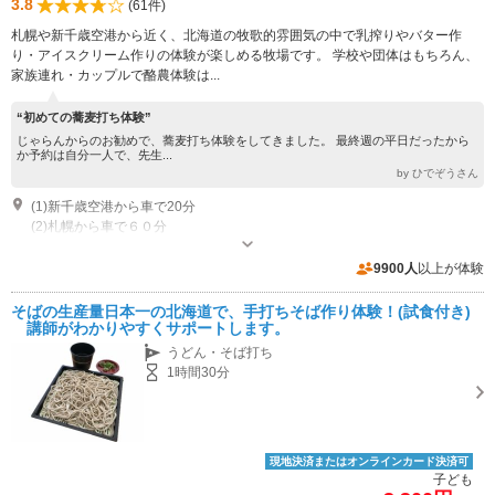
3.8
(61件)
札幌や新千歳空港から近く、北海道の牧歌的雰囲気の中で乳搾りやバター作
り・アイスクリーム作りの体験が楽しめる牧場です。 学校や団体はもちろん、
家族連れ・カップルで酪農体験は...
“初めての蕎麦打ち体験”
じゃらんからのお勧めで、蕎麦打ち体験をしてきました。 最終週の平日だったから
か予約は自分一人で、先生...
by ひでぞうさん
(1)新千歳空港から車で20分
(2)札幌から車で６０分
営業：４月～１１月は無休 営業時間：10：00～17：00
9900人
以上が体験
そばの生産量日本一の北海道で、手打ちそば作り体験！(試食付き)
講師がわかりやすくサポートします。
うどん・そば打ち
1時間30分
現地決済またはオンラインカード決済可
子ども