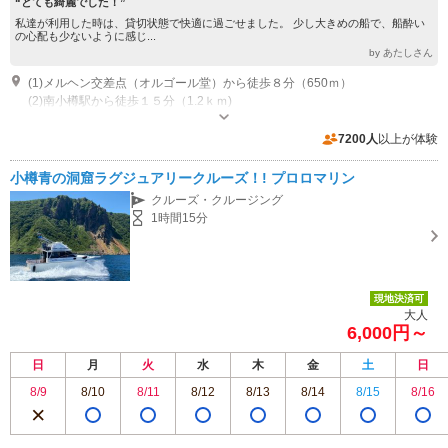
“とても綺麗でした！”
私達が利用した時は、貸切状態で快適に過ごせました。 少し大きめの船で、船酔い
の心配も少ないように感じ...
by あたしさん
(1)メルヘン交差点（オルゴール堂）から徒歩８分（650ｍ）
(2)南小樽駅から徒歩１５分（1.2ｋｍ)
営業時間：7：00～21:00 10月31日～翌年4月20日までの冬期間は休業
近隣駐車場あり（有料）10台
7200人
以上が体験
小樽青の洞窟ラグジュアリークルーズ！! プロロマリン
クルーズ・クルージング
1時間15分
現地決済可
大人
6,000円～
日
月
火
水
木
金
土
日
8/9
8/10
8/11
8/12
8/13
8/14
8/15
8/16