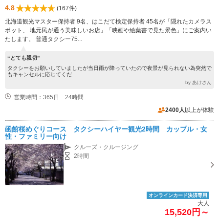
4.8
(167件)
北海道観光マスター保持者 9名、はこだて検定保持者 45名が「隠れたカメラス
ポット、 地元民が通う美味しいお店」「映画や絵葉書で見た景色」にご案内い
たします。 普通タクシー75...
“とても親切”
タクシーをお願いしていましたが当日雨が降っていたので夜景が見られない為突然で
もキャンセルに応じてくだ...
by あけさん
営業時間：365日 24時間
2400人
以上が体験
函館桜めぐりコース タクシーハイヤー観光2時間 カップル・女
性・ファミリー向け
クルーズ・クルージング
2時間
オンラインカード決済専用
大人
15,520円～