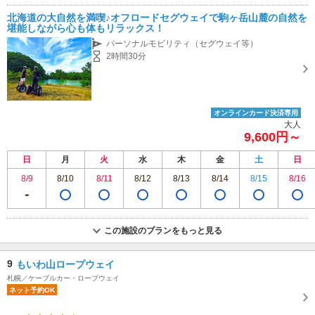
下旬 定休日：期間中無休
近隣駐車場あり（無料）230台 函館大沼プリンスホテル駐車場をご利用ください。
北海道の大自然を満喫♪オフロードセグウェイで駒ヶ岳山麓の自然を
堪能しながら心も体もリラックス！
パーソナルモビリティ（セグウェイ等）
2時間30分
オンラインカード決済専用
大人
9,600円～
日
月
火
水
木
金
土
日
8/9
8/10
8/11
8/12
8/13
8/14
8/15
8/16
この施設のプランをもっと見る
9
もいわ山ロープウェイ
札幌／ケーブルカー・ロープウェイ
ネット予約OK