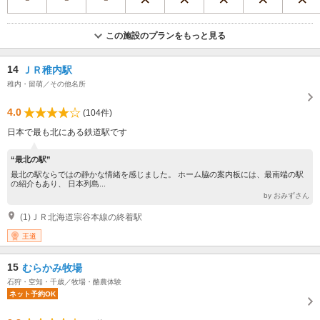
この施設のプランをもっと見る
14
ＪＲ稚内駅
稚内・留萌／その他名所
4.0
(104件)
日本で最も北にある鉄道駅です
“最北の駅”
最北の駅ならではの静かな情緒を感じました。 ホーム脇の案内板には、最南端の駅
の紹介もあり、 日本列島...
by おみずさん
(1)ＪＲ北海道宗谷本線の終着駅
王道
15
むらかみ牧場
石狩・空知・千歳／牧場・酪農体験
ネット予約OK