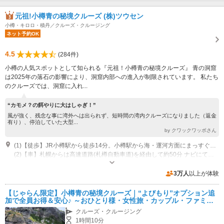
元祖!小樽青の秘境クルーズ (株)ツウセン
小樽・キロロ・積丹／クルーズ・クルージング
ネット予約OK
4.5
(284件)
小樽の人気スポットとして知られる『元祖！小樽青の秘境クルーズ』 青の洞窟
は2025年の落石の影響により、洞窟内部への進入が制限されています。 私たち
のクルーズでは、洞窟に入れ...
“カモメ？の餌やりに大はしゃぎ！”
風が強く、残念な事に湾外へは出られず、短時間の湾内クルーズになりました（返金
有り）、停泊していた大型...
by クワックワッボさん
(1)【徒歩】JR小樽駅から徒歩14分。小樽駅から海・運河方面にまっすぐ下る、 小樽運河の石畳遊歩道を左へ進む。 （右手に運河を眺めながらまっすぐ４００ｍです）
(2)【車】札幌からは高速道路(札樽自動車道)を経由して約50分 ナビにて住所設定が確実です。〒047-0031小樽市色内3-3-1
受付時間：電話8：00-18：00 営業時間：8：50～17：40（季節により変動
あり） 営業期間：2026/4/6--2026/10/15 クローズ：荒波時欠航。途中引き
3万人
以上が体験
返し2000円返金
専用駐車場あり（無料）25台 ツアー中無料（ツアー後12ｈ500円で利用可能）
【じゃらん限定】小樽青の秘境クルーズ｜“よびもり”オプション追
加で全員お得＆安心♪ ～おひとり様・女性旅・カップル・ファミリ
ーどんな方でも大歓迎～
クルーズ・クルージング
1時間10分