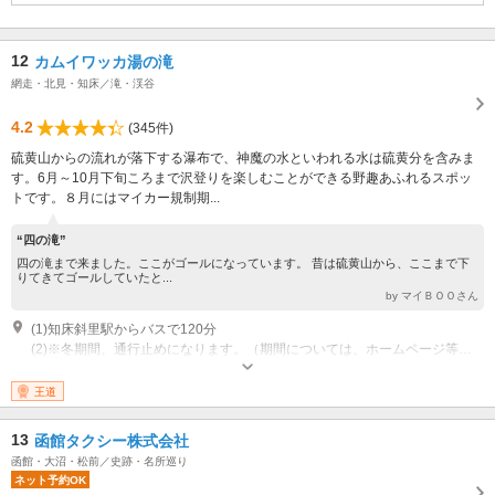
12
カムイワッカ湯の滝
網走・北見・知床／滝・渓谷
4.2
(345件)
硫黄山からの流れが落下する瀑布で、神魔の水といわれる水は硫黄分を含みま
す。6月～10月下旬ころまで沢登りを楽しむことができる野趣あふれるスポッ
トです。８月にはマイカー規制期...
“四の滝”
四の滝まで来ました。ここがゴールになっています。 昔は硫黄山から、ここまで下
りてきてゴールしていたと...
by マイＢＯＯさん
(1)知床斜里駅からバスで120分
(2)※冬期間、通行止めになります。（期間については、ホームページ等で確認ください。） ※８月のお盆の期間中は、マイカー・バイクの乗り入れが規制されるため、シャトルバスでアクセスしてください。（詳細はホームページ等で確認ください。）
王道
13
函館タクシー株式会社
函館・大沼・松前／史跡・名所巡り
ネット予約OK