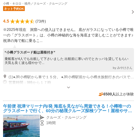
小樽・キロロ・積丹／クルーズ・クルージング
ネット予約OK
4.5
(73件)
※2025年現在 洞窟への侵入はできません。 底がガラスになっている小樽で唯
一の「グラスボート」は、小樽の神秘的な海を海底まで楽しむことができます♪
祝津の海で船に乗るこ...
“小樽グラスボード船は屋根付き”
乗船客が4人でも出航して下さいました 出航前に寒いのでとカッパを貸してもらい
天気も良く波も穏やかで...
by みやけさん
(1)●JR小樽駅から車で１５分。 ●JR小樽駅前から小樽水族館行きのバスで２５分。 （バス停「祝津」から徒歩1分）
営業時間：9時から１７時
専用駐車場あり（無料）30台
6500人
以上が体験
午前便 祝津マリーナ内/発 海底を見ながら周遊できる！小樽唯一の
グラスボートで行く、60分の秘境クルーズ探検ツアー！屋根やサイ
ドシート付！小さなお子様やご高齢のお客様も安心！
クルーズ・クルージング
1時間