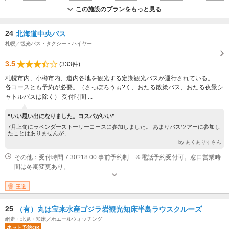
この施設のプランをもっと見る
24
北海道中央バス
札幌／観光バス・タクシー・ハイヤー
3.5
(333件)
札幌市内、小樽市内、道内各地を観光する定期観光バスが運行されている。
各コースとも予約が必要。（さっぽろうぉ?く、おたる散策バス、おたる夜景シ
ャトルバスは除く） 受付時間 ...
“いい思い出になりました。コスパがいい”
7月上旬にラベンダーストーリーコースに参加しました。 あまりバスツアーに参加し
たことはありませんが、...
by あくありすさん
その他：受付時間 7:30?18:00 事前予約制 ※電話予約受付可。窓口営業時
間は冬期変更あり。
王道
25
（有）丸は宝来水産ゴジラ岩観光知床半島ラウスクルーズ
網走・北見・知床／ホエールウォッチング
ネット予約OK