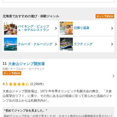
北海道でおすすめの遊び・体験ジャンル
ネット予約OK
バイキング・ビュッフ
日帰り温泉
ェ・ホテルレストラン
クルーズ・クルージング
ラフティング
11
大倉山ジャンプ競技場
札幌／ケーブルカー・ロープウェイ
ネット予約OK
4.1
(2,299件)
大倉山ジャンプ競技場は、1972 年冬季オリンピック札幌大会の舞台。 「大倉
山展望台リフト」に乗り、その先にある山の稜線に沿って造られた流線のジャ
ンプ台の頂上からは札幌市内が...
“初めてジャンプ台を見ました。”
初めてジャンプ台をこの目で見ましたが、スタート地点からは着地地点が見えない！