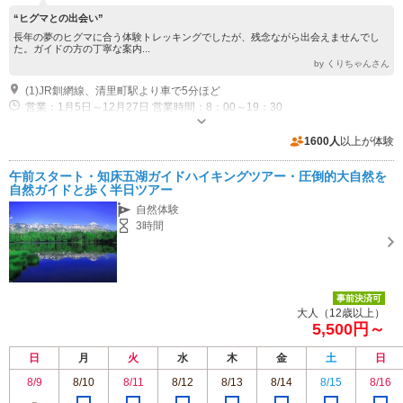
“ヒグマとの出会い”
長年の夢のヒグマに合う体験トレッキングでしたが、残念ながら出会えませんでし
た。ガイドの方の丁寧な案内...
by くりちゃんさん
(1)JR釧網線、清里町駅より車で5分ほど
営業：1月5日～12月27日 営業時間：8：00～19：30
1600人
以上が体験
午前スタート・知床五湖ガイドハイキングツアー・圧倒的大自然を
自然ガイドと歩く半日ツアー
自然体験
3時間
事前決済可
大人（12歳以上）
5,500円～
日
月
火
水
木
金
土
日
8/9
8/10
8/11
8/12
8/13
8/14
8/15
8/16