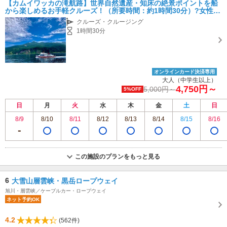
【カムイワッカの滝航路】世界自然遺産・知床の絶景ポイントを船
から楽しめるお手軽クルーズ！（所要時間：約1時間30分）?女性・
カップル・ファミリー・お友達同士におすすめ?
クルーズ・クルージング
1時間30分
オンラインカード決済専用
大人（中学生以上）
4,750円～
5,000円～
5%OFF
日
月
火
水
木
金
土
日
8/9
8/10
8/11
8/12
8/13
8/14
8/15
8/16
この施設のプランをもっと見る
6
大雪山層雲峡・黒岳ロープウェイ
旭川・層雲峡／ケーブルカー・ロープウェイ
ネット予約OK
4.2
(562件)