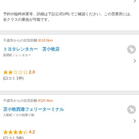
予約や臨時休業等、詳細は下記公式URLでご確認ください。この営業所には、
全クラスの乗捨が可能です。
千歳市からの目安距離
約18.0km
トヨタレンタカー 苫小牧店
新開町／レンタカー
2.0
(口コミ 1件)
千歳市からの目安距離
約20.4km
苫小牧西港フェリーターミナル
入船町／その他乗り物
4.2
(口コミ 5件)