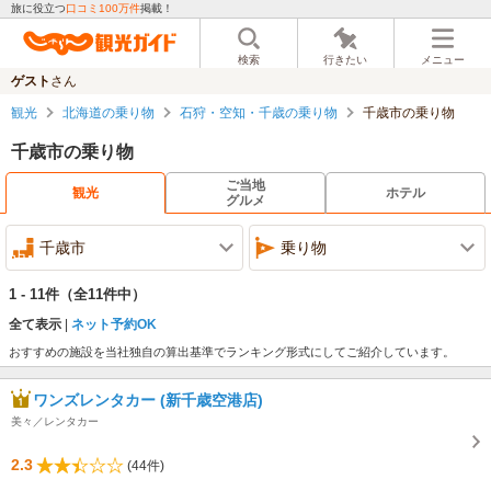
旅に役立つ
口コミ100万件
掲載！
検索
行きたい
メニュー
ゲスト
さん
観光
北海道の乗り物
石狩・空知・千歳の乗り物
千歳市の乗り物
千歳市の乗り物
ご当地
観光
ホテル
グルメ
千歳市
乗り物
1 - 11件
（全11件中）
全て表示
ネット予約OK
おすすめの施設を当社独自の算出基準でランキング形式にしてご紹介しています。
ワンズレンタカー (新千歳空港店)
美々／レンタカー
2.3
(44件)