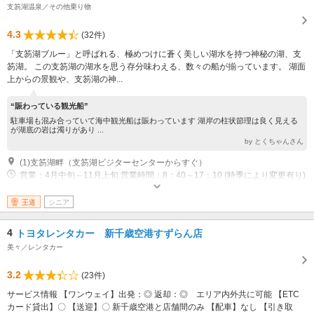
支笏湖温泉／その他乗り物
4.3
(32件)
「支笏湖ブルー」と呼ばれる、極めつけに蒼く美しい湖水を持つ神秘の湖、支
笏湖。 この支笏湖の湖水を思う存分味わえる、数々の船が揃っています。 湖面
上からの景観や、支笏湖の神...
“賑わっている観光船”
駐車場も混み合っていて海中観光船は賑わっています 湖岸の柱状節理は良く見える
が湖底の岩は濁りがあり ...
by とくちゃんさん
(1)支笏湖畔（支笏湖ビジターセンターからすぐ）
営業：4月中旬～11月上旬 営業時間：8：40～17：10 (時季により変更有り)
王道
シニア
4
トヨタレンタカー 新千歳空港すずらん店
美々／レンタカー
3.2
(23件)
サービス情報 【ワンウェイ】出発：◎ 返却：◎ エリア内外共に可能 【ETC
カード貸出】〇 【送迎】〇 新千歳空港と店舗間のみ 【配車】なし 【引き取