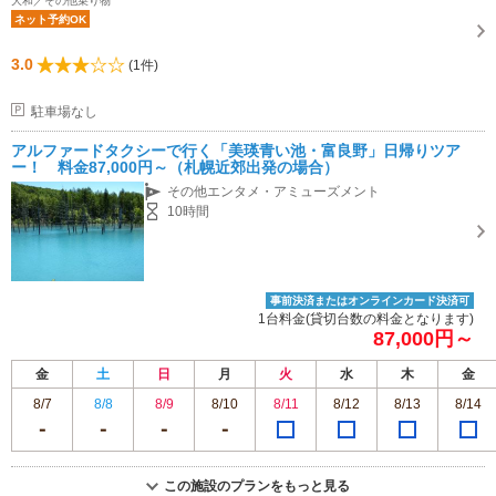
大和／その他乗り物
ネット予約OK
3.0
(1件)
駐車場なし
アルファードタクシーで行く「美瑛青い池・富良野」日帰りツア
ー！ 料金87,000円～（札幌近郊出発の場合）
その他エンタメ・アミューズメント
10時間
事前決済またはオンラインカード決済可
1台料金(貸切台数の料金となります)
87,000円～
金
土
日
月
火
水
木
金
8/7
8/8
8/9
8/10
8/11
8/12
8/13
8/14
この施設のプランをもっと見る