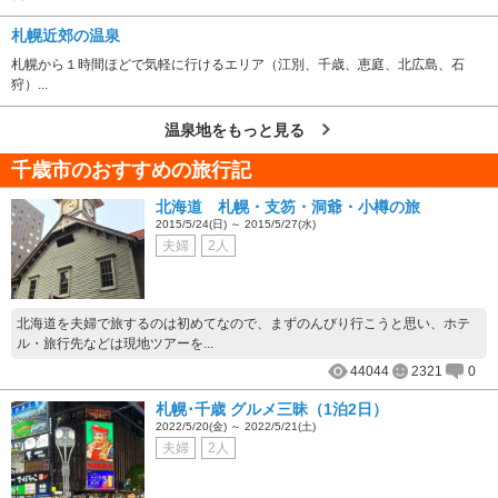
札幌近郊の温泉
札幌から１時間ほどで気軽に行けるエリア（江別、千歳、恵庭、北広島、石
狩）...
温泉地をもっと見る
千歳市のおすすめの旅行記
北海道 札幌・支笏・洞爺・小樽の旅
2015/5/24(日) ～ 2015/5/27(水)
夫婦
2人
北海道を夫婦で旅するのは初めてなので、まずのんびり行こうと思い、ホテ
ル・旅行先などは現地ツアーを...
44044
2321
0
札幌･千歳 グルメ三昧（1泊2日）
2022/5/20(金) ～ 2022/5/21(土)
夫婦
2人