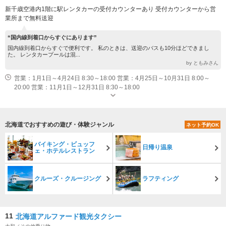
新千歳空港内1階に駅レンタカーの受付カウンターあり 受付カウンターから営
業所まで無料送迎
“国内線到着口からすぐにあります”
国内線到着口からすぐで便利です。 私のときは、送迎のバスも10分ほどできまし
た。 レンタカープールは混...
by ともみさん
営業：1月1日～4月24日 8:30～18:00 営業：4月25日～10月31日 8:00～
20:00 営業：11月1日～12月31日 8:30～18:00
北海道でおすすめの遊び・体験ジャンル
ネット予約OK
バイキング・ビュッフ
日帰り温泉
ェ・ホテルレストラン
クルーズ・クルージング
ラフティング
11
北海道アルファード観光タクシー