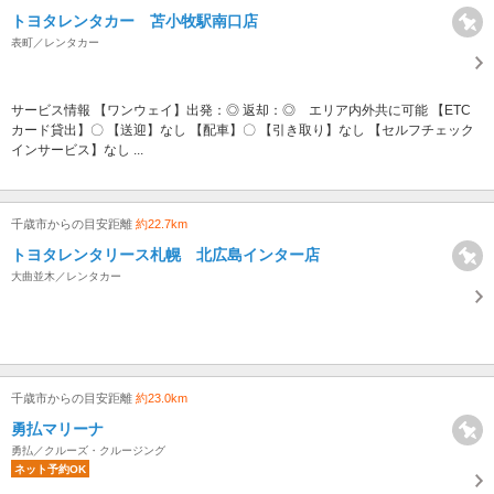
トヨタレンタカー 苫小牧駅南口店
表町／レンタカー
サービス情報 【ワンウェイ】出発：◎ 返却：◎ エリア内外共に可能 【ETC
カード貸出】〇 【送迎】なし 【配車】〇 【引き取り】なし 【セルフチェック
インサービス】なし ...
千歳市からの目安距離
約22.7km
トヨタレンタリース札幌 北広島インター店
大曲並木／レンタカー
千歳市からの目安距離
約23.0km
勇払マリーナ
勇払／クルーズ・クルージング
ネット予約OK