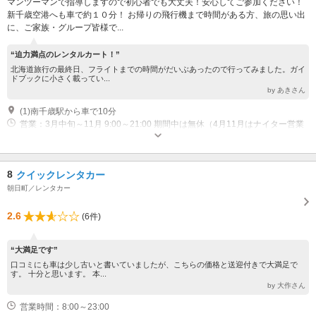
マンツーマンで指導しますので初心者でも大丈夫！安心してご参加ください！
新千歳空港へも車で約１０分！ お帰りの飛行機まで時間がある方、旅の思い出
に、ご家族・グループ皆様で...
“迫力満点のレンタルカート！”
北海道旅行の最終日、フライトまでの時間がだいぶあったので行ってみました。ガイ
ドブックに小さく載ってい...
by あきさん
(1)南千歳駅から車で10分
営業：3月中旬～11月 9:00～21:00 期間中は無休（4月11月はナイター営業
をしておりませんので、9:00～17:00の間となります） 休業：12月～3月
8
クイックレンタカー
朝日町／レンタカー
2.6
(6件)
“大満足です”
口コミにも車は少し古いと書いていましたが、こちらの価格と送迎付きで大満足で
す。 十分と思います。 本...
by 大作さん
営業時間：8:00～23:00