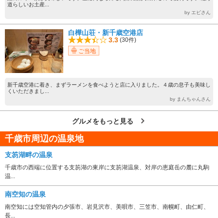
道らしいお土産...
by エビさん
白樺山荘・新千歳空港店
3.3
(30件)
ご当地
新千歳空港に着き、まずラーメンを食べようと店に入りました。４歳の息子も美味し
くいただきまし...
by まんちゃんさん
グルメをもっと見る
千歳市周辺の温泉地
支笏湖畔の温泉
千歳市の西端に位置する支笏湖の東岸に支笏湖温泉、対岸の恵庭岳の麓に丸駒
温...
南空知の温泉
南空知には空知管内の夕張市、岩見沢市、美唄市、三笠市、南幌町、由仁町、
長...