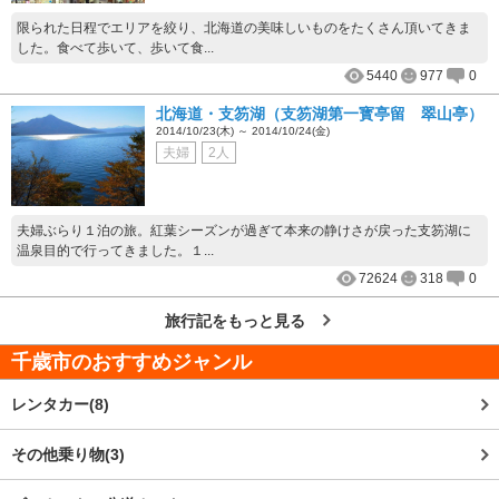
限られた日程でエリアを絞り、北海道の美味しいものをたくさん頂いてきま
した。食べて歩いて、歩いて食...
5440
977
0
北海道・支笏湖（支笏湖第一寳亭留 翠山亭）
2014/10/23(木) ～ 2014/10/24(金)
夫婦
2人
夫婦ぶらり１泊の旅。紅葉シーズンが過ぎて本来の静けさが戻った支笏湖に
温泉目的で行ってきました。１...
72624
318
0
旅行記をもっと見る
千歳市
のおすすめジャンル
レンタカー(8)
その他乗り物(3)