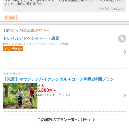
３月の半ばでしたが、道の駅のロビーでは観光協会主催のランフェスタが開かれてい
ました。市内の愛好家方が...
by たかちゃんさん
王道
千歳市からの目安距離
約13.3km
トレイルアドベンチャー・恵庭
西島松／アスレチック(フィールドアスレチック等)
ネット予約OK
サイクリング
【恵庭】マウンテンバイクレンタル＋コース利用2時間プラン
大人
6,800
～
円
136ポイント～たまる！
この施設のプラン一覧へ（1件）