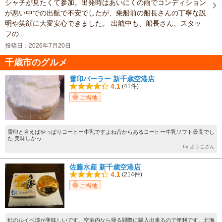
シャチが見たくて参加。出発時はあいにくの雨でコンディション
が悪い中での出航で不安でしたが、乗船前の船長さんの丁寧な説
明や笑顔に大変安心できました。 出航中も、船長さん、スタッ
フの...
投稿日：2026年7月20日
千歳市のグルメ
雪印パーラー 新千歳空港店
4.1
(41件)
ご当地
雪印と言えばやっぱりコーヒー牛乳ですよね昔からあるコーヒー牛乳ソフト最高でし
た 美味しかっ...
by ようこさん
佐藤水産 新千歳空港店
4.1
(214件)
ご当地
鮭のルイベ漬が美味しいです。空港内なら帰る間際に購入出来るので便利です。北海