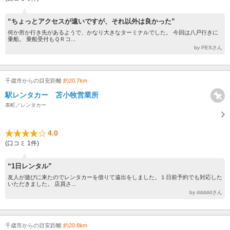
“ちょっとアクセスが遠いですが、それ以外は良かった”
何か所か行き先があるようで、かなり大きなターミナルでした。 今回は八戸行きに
乗船。 乗船受付もＱＲコ...
by PESさん
千歳市からの目安距離
約20.7km
駅レンタカー 苫小牧営業所
表町／レンタカー
4.0
(口コミ 1件)
“1日レンタル”
友人が遊びに来たのでレンタカーを借りて遠出をしました。１日前予約でも対応した
いただきました。 店員さ...
by dddddさん
千歳市からの目安距離
約20.8km