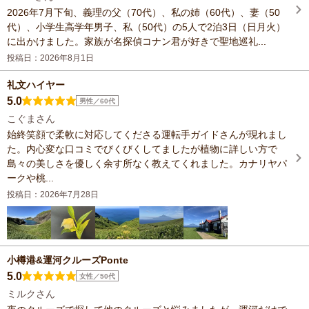
2026年7月下旬、義理の父（70代）、私の姉（60代）、妻（50
代）、小学生高学年男子、私（50代）の5人で2泊3日（日月火）
に出かけました。家族が名探偵コナン君が好きで聖地巡礼...
投稿日：2026年8月1日
礼文ハイヤー
5.0
男性／60代
こぐまさん
始終笑顔で柔軟に対応してくださる運転手ガイドさんが現れまし
た。内心変な口コミでびくびくしてましたが植物に詳しい方で
島々の美しさを優しく余す所なく教えてくれました。カナリヤパ
ークや桃...
投稿日：2026年7月28日
小樽港&運河クルーズPonte
5.0
女性／50代
ミルクさん