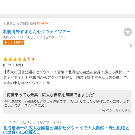
千歳市からの目安距離
約24.0km
札幌滝野すずらんセグウェイツアー
滝野／パーソナルモビリティ（セグウェイ等）
ネット予約OK
5.0
(口コミ 6件)
【広大な国営公園をセグウェイで冒険！北海道の自然を全身で感じる爽快アク
ティビティ】 札幌市内からアクセス良好な「国営滝野すずらん丘陵公園」で、
未来の乗り物セグウェイに乗...
“何度乗っても最高！広大な自然を満喫できました”
40代夫婦で、2回目のセグウェイ体験です。久しぶりでしたが操作はすぐに思い出す
ことができ、スムーズに楽...
by のがっちゃんさん
パーソナルモビリティ（セグウェイ等）
北海道唯一の広大な国営公園をセグウェイで！大自然・野生動物と
の出会いに心躍る...