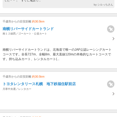
てた＾＾； すぐに電話で...
by シルっちさん
千歳市からの目安距離
約30.5km
南幌リバーサイドカートランド
南１２線西／ゴーカート・公道カート
南幌リバーサイドカートランドは、北海道で唯一のJAF公認レーシングカート
コースです。全長727m、全幅8m、最大直線120mの本格的なカートコースで
す。持ち込みカート、レンタルカート(...
千歳市からの目安距離
約30.5km
トヨタレンタリース札幌 地下鉄福住駅前店
月寒中央通／レンタカー