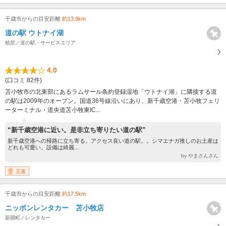
千歳市からの目安距離
約13.9km
道の駅 ウトナイ湖
植苗／道の駅・サービスエリア
4.0
(口コミ 82件)
苫小牧市の北東部にあるラムサール条約登録湿地「ウトナイ湖」に隣接する道
の駅は2009年のオープン。国道36号線沿いにあり、新千歳空港・苫小牧フェリ
ーターミナル・道央道苫小牧東IC...
“新千歳空港に近い。是非立ち寄りたい道の駅”
新千歳空港への帰路に立ち寄る。アクセス良い道の駅。。シマエナガ推しのお土産は
どれも可愛い。設備は綺麗...
by やまさんさん
王道
千歳市からの目安距離
約17.5km
ニッポンレンタカー 苫小牧店
新開町／レンタカー