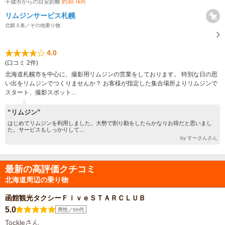
千歳市からの目安距離
約30.7km
リムジンサービス札幌
北郷３条／その他乗り物
4.0
(口コミ 2件)
北海道札幌市を中心に、撮影用リムジンの営業をしております。 特別な日の思
い出をリムジンでつくりませんか？ お客様が指定した集合場所よりリムジンで
スタート、撮影スポット...
“リムジン”
はじめてリムジンを利用しました。大勢で割り勘をしたらかなりお得だと思いまし
た。サービスもしっかりして...
by すーさんさん
最新の高評価クチコミ
北海道周辺の乗り物
函館観光タクシーＦｉｖｅＳＴＡＲＣＬＵＢ
5.0
男性／50代
Tockleさん