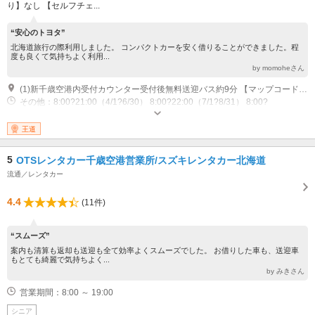
り】なし 【セルフチェ...
“安心のトヨタ”
北海道旅行の際利用しました。 コンパクトカーを安く借りることができました。程
度も良くて気持ちよく利用...
by momoheさん
(1)新千歳空港内受付カウンター受付後無料送迎バス約9分 【マップコード】113774684*64
その他：8:00?21:00（4/1?6/30） 8:00?22:00（7/1?8/31） 8:00?
21:00（9/1?10/31） 8:00?20:00（11/1?3/31） 休業日：なし
王道
5
OTSレンタカー千歳空港営業所/スズキレンタカー北海道
流通／レンタカー
4.4
(11件)
“スムーズ”
案内も清算も返却も送迎も全て効率よくスムーズでした。 お借りした車も、送迎車
もとても綺麗で気持ちよく...
by みきさん
営業期間：8:00 ～ 19:00
シニア