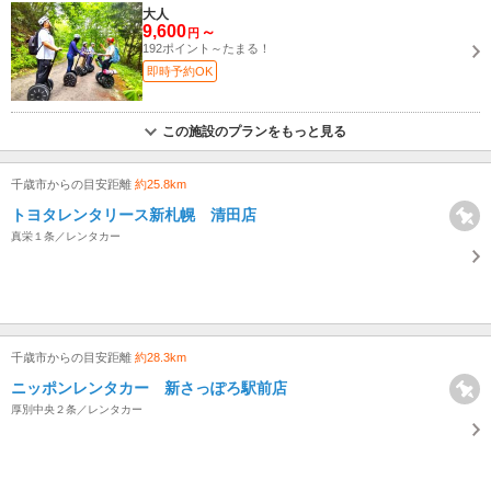
大人
9,600
～
円
192ポイント～たまる！
即時予約OK
この施設のプランをもっと見る
千歳市からの目安距離
約25.8km
トヨタレンタリース新札幌 清田店
真栄１条／レンタカー
千歳市からの目安距離
約28.3km
ニッポンレンタカー 新さっぽろ駅前店
厚別中央２条／レンタカー