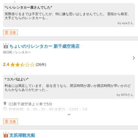
“いいレンタカー屋さんでした”
実際借りるまでは不安でしたが、特に嫌な思いはしませんでした。 普段から格安、
大手どちらのレンタカーも...
by ayaさん
王道
ちょいのりレンタカー 新千歳空港店
朝日町／レンタカー
2.4
(26件)
“コスパはよい”
料金には満足しています。 欲を言うなら、閉店時間が遅いか開店時間が早いかのど
ちらかならありがたかった...
by M78さん
(1)新千歳空港より車で5分
営業時間：8：00～20：00 休業日：12/31～1/4
王道
支笏湖観光船