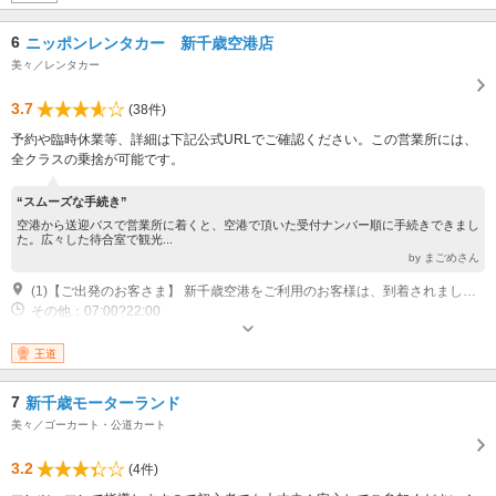
6
ニッポンレンタカー 新千歳空港店
美々／レンタカー
3.7
(38件)
予約や臨時休業等、詳細は下記公式URLでご確認ください。この営業所には、
全クラスの乗捨が可能です。
“スムーズな手続き”
空港から送迎バスで営業所に着くと、空港で頂いた受付ナンバー順に手続きできまし
た。広々した待合室で観光...
by まごめさん
(1)【ご出発のお客さま】 新千歳空港をご利用のお客様は、到着されましたら国内線ターミナルビル1F到着口3番付近のレンタカーカウンターまでお越しくださいませ。 お手続きの後、営業所までご送迎致します。 （空港ターミナル⇔営業所間の送迎は片道10分?15分ほどかかります） ※混雑時はさらに時間が掛かる場合がございます。 ※空港ターミナル内での出発・返却はできません。 ※営業時間外のフライト便のご予約には対応していません。 ※カーナビでのご返却営業所検索について マップコード検索にて設定をお願いいたします。 【マップコード113 774 638】
その他：07:00?22:00
王道
7
新千歳モーターランド
美々／ゴーカート・公道カート
3.2
(4件)