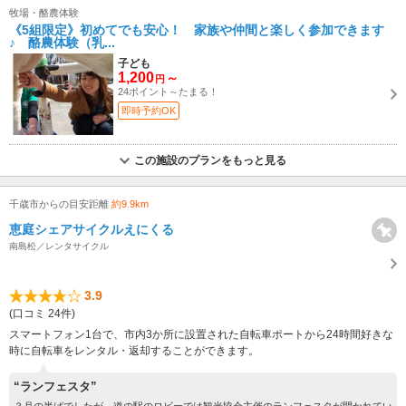
牧場・酪農体験
《5組限定》初めてでも安心！ 家族や仲間と楽しく参加できます
♪ 酪農体験（乳...
子ども
1,200
～
円
24ポイント～たまる！
即時予約OK
この施設のプランをもっと見る
千歳市からの目安距離
約9.9km
恵庭シェアサイクルえにくる
南島松／レンタサイクル
3.9
(口コミ 24件)
スマートフォン1台で、市内3か所に設置された自転車ポートから24時間好きな
時に自転車をレンタル・返却することができます。
“ランフェスタ”