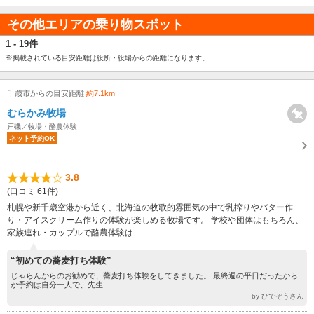
その他エリアの乗り物スポット
1 - 19件
※掲載されている目安距離は役所・役場からの距離になります。
千歳市からの目安距離
約7.1km
むらかみ牧場
戸磯／牧場・酪農体験
ネット予約OK
3.8
(口コミ 61件)
札幌や新千歳空港から近く、北海道の牧歌的雰囲気の中で乳搾りやバター作
り・アイスクリーム作りの体験が楽しめる牧場です。 学校や団体はもちろん、
家族連れ・カップルで酪農体験は...
“初めての蕎麦打ち体験”
じゃらんからのお勧めで、蕎麦打ち体験をしてきました。 最終週の平日だったから
か予約は自分一人で、先生...
by ひでぞうさん