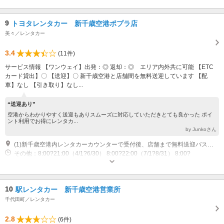
9
トヨタレンタカー 新千歳空港ポプラ店
美々／レンタカー
3.4
(11件)
サービス情報 【ワンウェイ】出発：◎ 返却：◎ エリア内外共に可能 【ETC
カード貸出】〇 【送迎】〇 新千歳空港と店舗間を無料送迎しています 【配
車】なし 【引き取り】なし...
“送迎あり”
空港からわかりやすく送迎もありスムーズに対応していただきとても良かった ポイ
ント利用でお得にレンタカ...
by Junkoさん
(1)新千歳空港内レンタカーカウンターで受付後、店舗まで無料送迎バスで約9分 【マップコード】113774573*00
その他：8:00?21:00（4/1?6/30） 8:00?22:00（7/1?8/31） 8:00?
21:00（9/1?10/31） 8:00?20:00（11/1?3/31） 休業日：11/10
10
駅レンタカー 新千歳空港営業所
千代田町／レンタカー
2.8
(6件)