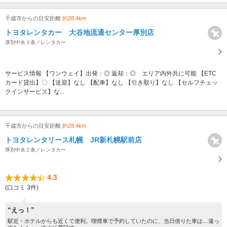
千歳市からの目安距離
約28.4km
トヨタレンタカー 大谷地流通センター厚別店
厚別中央３条／レンタカー
サービス情報 【ワンウェイ】出発：◎ 返却：◎ エリア内外共に可能 【ETC
カード貸出】〇 【送迎】なし 【配車】なし 【引き取り】なし 【セルフチェッ
クインサービス】な...
千歳市からの目安距離
約28.4km
トヨタレンタリース札幌 JR新札幌駅前店
厚別中央２条／レンタカー
4.3
(口コミ 3件)
“えっ！”
駅近・ホテルからも近くて便利。喫煙車で予約していたのに、当日借りた車は…違っ