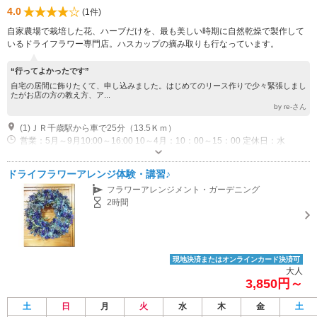
4.0
(1件)
自家農場で栽培した花、ハーブだけを、最も美しい時期に自然乾燥で製作して
いるドライフラワー専門店。ハスカップの摘み取りも行なっています。
“行ってよかったです”
自宅の居間に飾りたくて、申し込みました。はじめてのリース作りで少々緊張しまし
たがお店の方の教え方、ア...
by re-さん
(1)ＪＲ千歳駅から車で25分（13.5Ｋｍ）
営業：5月～9月10:00～16:00 10～4月：10：00～15：00 定休日：水
ドライフラワーアレンジ体験・講習♪
フラワーアレンジメント・ガーデニング
2時間
現地決済またはオンラインカード決済可
大人
3,850円～
土
日
月
火
水
木
金
土