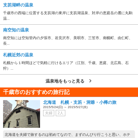
支笏湖畔の温泉
千歳市の西端に位置する支笏湖の東岸に支笏湖温泉、対岸の恵庭岳の麓に丸駒
温...
南空知の温泉
南空知には空知管内の夕張市、岩見沢市、美唄市、三笠市、南幌町、由仁町、
長...
札幌近郊の温泉
札幌から１時間ほどで気軽に行けるエリア（江別、千歳、恵庭、北広島、石
狩）...
温泉地をもっと見る
千歳市のおすすめの旅行記
北海道 札幌・支笏・洞爺・小樽の旅
2015/5/24(日) ～ 2015/5/27(水)
夫婦
2人
北海道を夫婦で旅するのは初めてなので、まずのんびり行こうと思い、ホテ