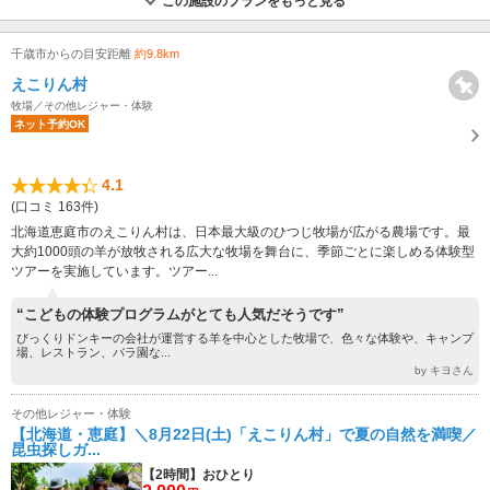
この施設のプランをもっと見る
千歳市からの目安距離
約9.8km
えこりん村
牧場／その他レジャー・体験
ネット予約OK
4.1
(口コミ 163件)
北海道恵庭市のえこりん村は、日本最大級のひつじ牧場が広がる農場です。最
大約1000頭の羊が放牧される広大な牧場を舞台に、季節ごとに楽しめる体験型
ツアーを実施しています。ツアー...
“こどもの体験プログラムがとても人気だそうです”
びっくりドンキーの会社が運営する羊を中心とした牧場で、色々な体験や、キャンプ
場、レストラン、バラ園な...
by キヨさん
その他レジャー・体験
【北海道・恵庭】＼8月22日(土)「えこりん村」で夏の自然を満喫／
昆虫探しガ...
【2時間】おひとり