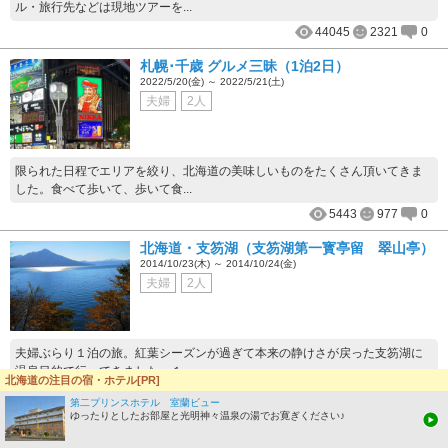
ル・旅行先などは現地ツアーを...
44045
2321
0
札幌･千歳 グルメ三昧（1泊2日）
2022/5/20(金) ～ 2022/5/21(土)
夫婦
2人
限られた日程でエリアを絞り、北海道の美味しいものをたくさん頂いてきま
した。食べて歩いて、歩いて食...
5443
977
0
北海道・支笏湖（支笏湖第一寳亭留 翠山亭）
2014/10/23(木) ～ 2014/10/24(金)
夫婦
2人
夫婦ぶらり１泊の旅。紅葉シーズンが過ぎて本来の静けさが戻った支笏湖に
温泉目的で行ってきました。１...
北海道の注目の宿・ホテル[PR]
72625
318
0
第二プリンスホテル 室蘭ビュー
ゆったりとしたお部屋と光明神々温泉の湯でお寛ぎください♪
旅行記をもっと見る