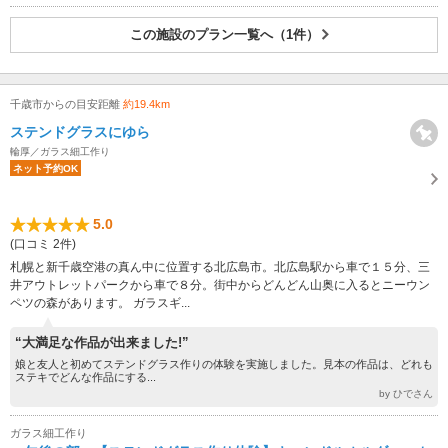
この施設のプラン一覧へ（1件）
千歳市からの目安距離
約19.4km
ステンドグラスにゆら
輪厚／ガラス細工作り
ネット予約OK
5.0
(口コミ 2件)
札幌と新千歳空港の真ん中に位置する北広島市。北広島駅から車で１５分、三
井アウトレットパークから車で８分。街中からどんどん山奥に入るとニーウン
ペツの森があります。 ガラスギ...
“大満足な作品が出来ました!”
娘と友人と初めてステンドグラス作りの体験を実施しました。見本の作品は、どれも
ステキでどんな作品にする...
by ひでさん
ガラス細工作り