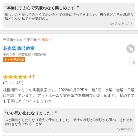
“本当に手ぶらで気兼ねなく楽しめます♪”
新しいことをしてみたくて思いきって体験に行ってきました。初心者どころか裁縫も
殆どしない私ですが講師の...
by みなみちさん
千歳市からの目安距離
約25.6km
花炎窯 陶芸教室
平岡２条／陶芸教室・陶芸体験
ネット予約OK
4.7
(口コミ 4件)
札幌清田エリアの陶芸教室です。2022年1月OPEN！ 週3回 水曜・金曜・日曜
に開講しています。 アットホームな雰囲気で本格陶芸が楽しめます。 初めてで
も丁寧にアドバイスしますの...
“いい思い出になりました！”
ふと陶芸がしたくなり旅先で予約しました。 粘土の種類が2種類から選べ、それぞれ
が好きな色で作ることが...
by hideさん