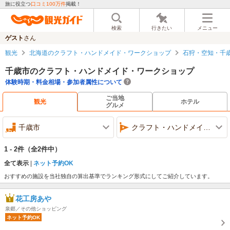
旅に役立つ
口コミ100万件
掲載！
検索
行きたい
メニュー
ゲスト
さん
観光
北海道のクラフト・ハンドメイド・ワークショップ
石狩・空知・千
千歳市のクラフト・ハンドメイド・ワークショップ
体験時期・料金相場・参加者属性について
ご当地
観光
ホテル
グルメ
千歳市
クラフト・ハンドメイド・ワークショップ
1 - 2件
（全2件中）
全て表示
ネット予約OK
おすすめの施設を当社独自の算出基準でランキング形式にしてご紹介しています。
花工房あや
泉郷／その他ショッピング
ネット予約OK