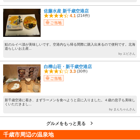
佐藤水産 新千歳空港店
4.1
(214件)
ご当地
鮭のルイベ漬が美味しいです。空港内なら帰る間際に購入出来るので便利です。北海
道らしいお土産...
by エビさん
白樺山荘・新千歳空港店
3.3
(30件)
ご当地
新千歳空港に着き、まずラーメンを食べようと店に入りました。４歳の息子も美味し
くいただきまし...
by まんちゃんさん
グルメをもっと見る
千歳市周辺の温泉地