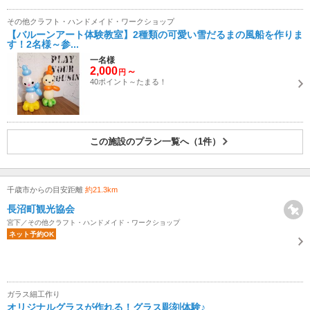
その他クラフト・ハンドメイド・ワークショップ
【バルーンアート体験教室】2種類の可愛い雪だるまの風船を作りま
す！2名様～参...
一名様
2,000
～
円
40ポイント～たまる！
この施設のプラン一覧へ（1件）
千歳市からの目安距離
約21.3km
長沼町観光協会
宮下／その他クラフト・ハンドメイド・ワークショップ
ネット予約OK
ガラス細工作り
オリジナルグラスが作れる！グラス彫刻体験♪