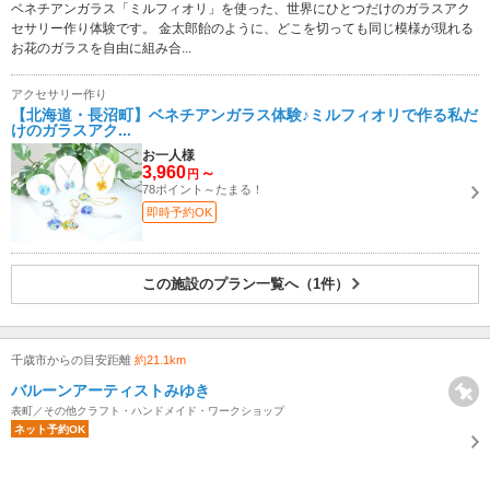
ベネチアンガラス「ミルフィオリ」を使った、世界にひとつだけのガラスアク
セサリー作り体験です。 金太郎飴のように、どこを切っても同じ模様が現れる
お花のガラスを自由に組み合...
アクセサリー作り
【北海道・長沼町】ベネチアンガラス体験♪ミルフィオリで作る私だ
けのガラスアク...
お一人様
3,960
～
円
78ポイント～たまる！
即時予約OK
この施設のプラン一覧へ（1件）
千歳市からの目安距離
約21.1km
バルーンアーティストみゆき
表町／その他クラフト・ハンドメイド・ワークショップ
ネット予約OK