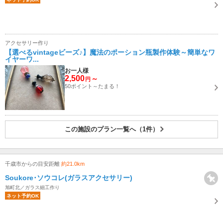
アクセサリー作り
【選べるvintageビーズ♪】魔法のポーション瓶製作体験～簡単なワ
イヤーワ...
お一人様
2,500
～
円
50ポイント～たまる！
この施設のプラン一覧へ（1件）
千歳市からの目安距離
約21.0km
Soukore･ソウコレ(ガラスアクセサリー)
旭町北／ガラス細工作り
ネット予約OK