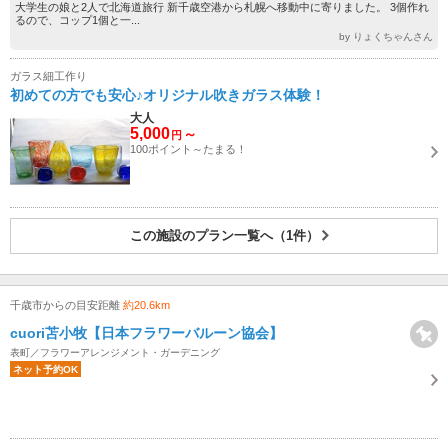
大学生の娘と2人で北海道旅行 新千歳空港から札幌へ移動中に寄りました。 3個作れ
るので、コップ1個と一...
by りょくちゃんさん
ガラス細工作り
初めての方でも安心♪オリジナル吹きガラス体験！
大人
5,000
～
円
100ポイント～たまる！
この施設のプラン一覧へ（1件）
千歳市からの目安距離
約20.6km
cuori苫小牧【日本フラワーバルーン協会】
表町／フラワーアレンジメント・ガーデニング
ネット予約OK