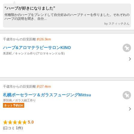
“ハーブが好きになりました”
何種類かのハーブをブレンドして自分好みのハーブティーを作りました。それぞれの
ハーブの説明を聞き、自分...
by スティッチさん
千歳市からの目安距離
約26.3km
ハーブ&アロマテラピーサロンKINO
美原町／キャンドル作り(アロマキャンドル等)
千歳市からの目安距離
約27.4km
札幌ポーセラーツ＆ガラスフュージングMittsu
厚別南／ガラス細工作り
ネット予約OK
5.0
(口コミ 1件)