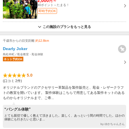
2,000
～
円
40ポイント～たまる！
即時予約OK
この施設のプランをもっと見る
千歳市からの目安距離
約12.8km
Dearly Joker
島松本町／彫金教室・彫金体験
ネット予約OK
5.0
(口コミ 2件)
オリジナルブランドのアクセサリー革製品を製作販売と、彫金・レザークラフ
トの教室を開いています。 製作体験はこちらで用意してある製作キットのある
ものからオリジナルまで、ご希...
“バングル体験”
とても親切で優しく教えて頂きました。楽しく、あっという間の時間でした。ほかの
体験にも行きたいと思いま...
by ゆかちゃんさん