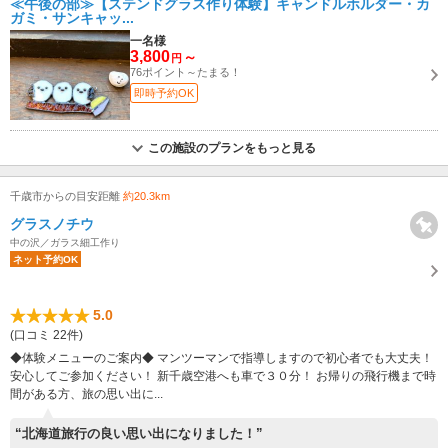
≪午後の部≫【ステンドグラス作り体験】キャンドルホルダー・カ
ガミ・サンキャッ...
一名様
3,800
～
円
76ポイント～たまる！
即時予約OK
この施設のプランをもっと見る
千歳市からの目安距離
約20.3km
グラスノチウ
中の沢／ガラス細工作り
ネット予約OK
5.0
(口コミ 22件)
◆体験メニューのご案内◆ マンツーマンで指導しますので初心者でも大丈夫！
安心してご参加ください！ 新千歳空港へも車で３０分！ お帰りの飛行機まで時
間がある方、旅の思い出に...
“北海道旅行の良い思い出になりました！”