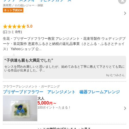
美咲野／その他レジャー・体験
ネット予約OK
5.0
(口コミ 8件)
生花・プリザーブドフラワー教室 アレンジメント・花束等製作 ウェディングブ
ーケ・装花製作 恵庭市ふるさと納税の返礼品事業（さとふる・ふるさとチョイ
ス） Yahooショップ 公...
“子供達も親も大満足でした”
センスを問われ難しいと思いましたが、始めてみると丁寧に教えて下さりとても気に
いる作品が出来ました。子...
by むつみさん
フラワーアレンジメント・ガーデニング
プリザーブドフラワー アレンジメント 磁器フレームアレンジ
大人
5,000
～
円
100ポイント～たまる！