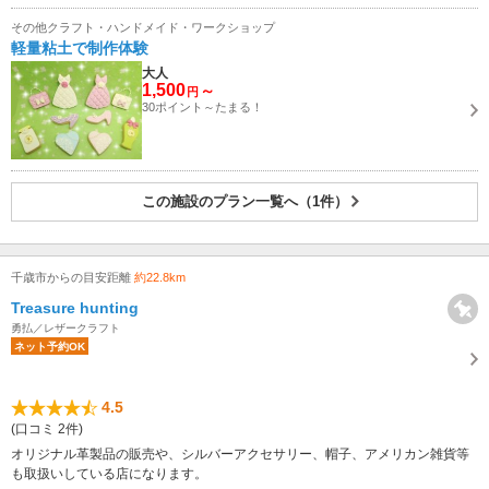
その他クラフト・ハンドメイド・ワークショップ
軽量粘土で制作体験
大人
1,500
～
円
30ポイント～たまる！
この施設のプラン一覧へ（1件）
千歳市からの目安距離
約22.8km
Treasure hunting
勇払／レザークラフト
ネット予約OK
4.5
(口コミ 2件)
オリジナル革製品の販売や、シルバーアクセサリー、帽子、アメリカン雑貨等
も取扱いしている店になります。