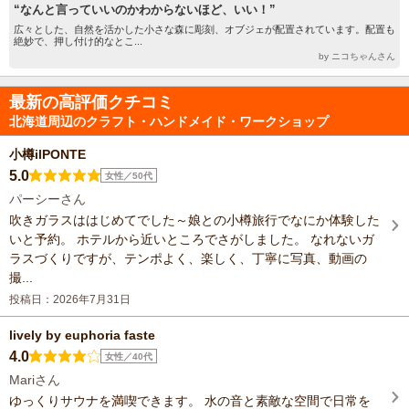
“なんと言っていいのかわからないほど、いい！”
広々とした、自然を活かした小さな森に彫刻、オブジェが配置されています。配置も
絶妙で、押し付け的なとこ...
by ニコちゃんさん
最新の高評価クチコミ
北海道周辺のクラフト・ハンドメイド・ワークショップ
小樽ilPONTE
5.0
女性／50代
パーシーさん
吹きガラスははじめてでした～娘との小樽旅行でなにか体験した
いと予約。 ホテルから近いところでさがしました。 なれないガ
ラスづくりですが、テンポよく、楽しく、丁寧に写真、動画の
撮...
投稿日：2026年7月31日
lively by euphoria faste
4.0
女性／40代
Mariさん
ゆっくりサウナを満喫できます。 水の音と素敵な空間で日常を