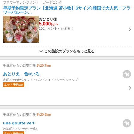
フラワーアレンジメント・ガーデニング
早期予約限定プラン【北海道 苫小牧】Sサイズ♪韓国で大人気！フラ
ワーバルーン...
おひとり様
5,000
～
円
100ポイント～たまる！
この施設のプランをもっと見る
千歳市からの目安距離
約20.7km
あとりえ 色∞いろ
表町／その他クラフト・ハンドメイド・ワークショップ
ネット予約OK
千歳市からの目安距離
約20.9km
une goutte vert
若草町／アクセサリー作り
ネット予約OK