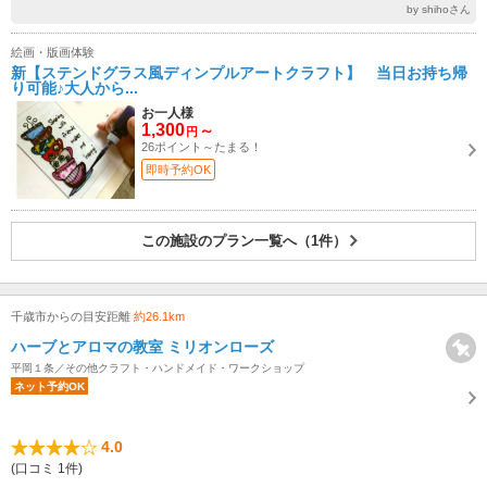
by shihoさん
絵画・版画体験
新【ステンドグラス風ディンプルアートクラフト】 当日お持ち帰
り可能♪大人から...
お一人様
1,300
～
円
26ポイント～たまる！
即時予約OK
この施設のプラン一覧へ（1件）
千歳市からの目安距離
約26.1km
ハーブとアロマの教室 ミリオンローズ
平岡１条／その他クラフト・ハンドメイド・ワークショップ
ネット予約OK
4.0
(口コミ 1件)