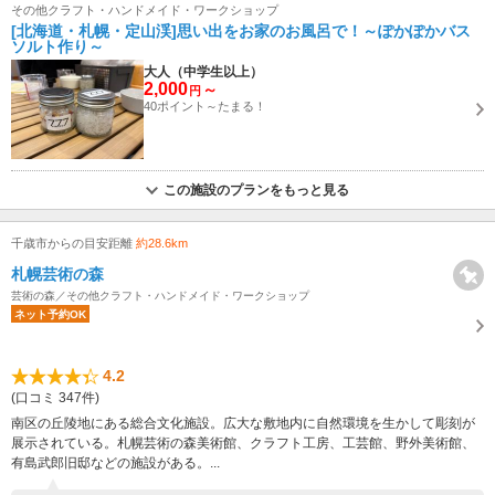
その他クラフト・ハンドメイド・ワークショップ
[北海道・札幌・定山渓]思い出をお家のお風呂で！～ぽかぽかバス
ソルト作り～
大人（中学生以上）
2,000
～
円
40ポイント～たまる！
この施設のプランをもっと見る
千歳市からの目安距離
約28.6km
札幌芸術の森
芸術の森／その他クラフト・ハンドメイド・ワークショップ
ネット予約OK
4.2
(口コミ 347件)
南区の丘陵地にある総合文化施設。広大な敷地内に自然環境を生かして彫刻が
展示されている。札幌芸術の森美術館、クラフト工房、工芸館、野外美術館、
有島武郎旧邸などの施設がある。...