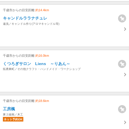
千歳市からの目安距離
約14.4km
キャンドルララナチュレ
遠浅／キャンドル作り(アロマキャンドル等)
千歳市からの目安距離
約16.0km
くつろぎサロン Liens ～りあん～
拓勇東町／その他クラフト・ハンドメイド・ワークショップ
千歳市からの目安距離
約18.6km
工房楓
東２線南／木工
ネット予約OK