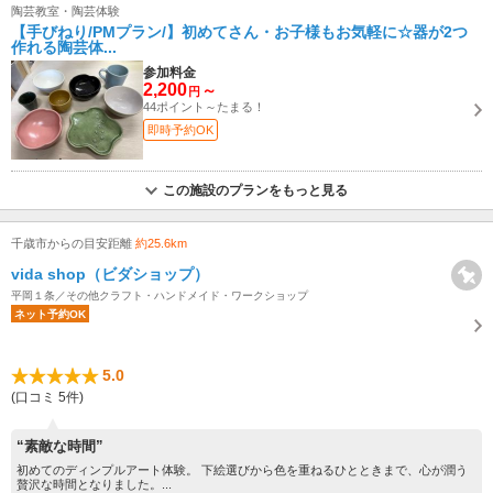
陶芸教室・陶芸体験
【手びねり/PMプラン/】初めてさん・お子様もお気軽に☆器が2つ
作れる陶芸体...
参加料金
2,200
～
円
44ポイント～たまる！
即時予約OK
この施設のプランをもっと見る
千歳市からの目安距離
約25.6km
vida shop（ビダショップ）
平岡１条／その他クラフト・ハンドメイド・ワークショップ
ネット予約OK
5.0
(口コミ 5件)
“素敵な時間”
初めてのディンプルアート体験。 下絵選びから色を重ねるひとときまで、心が潤う
贅沢な時間となりました。...