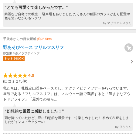
“とても可愛くて楽しかったです。”
綺麗なご自宅での教室 駐車場もありました たくさんの種類のガラスがあり配置や
色を迷いながらもワクワ...
by マリジェンヌさん
千歳市からの目安距離
約28.5km
野あそびベース フリルフスリフ
厚別東３条／ラフティング
ネット予約OK
4.9
(口コミ 275件)
私たちは、札幌定山渓をベースとし、アクティビティツアーを行っています。
屋号である「フリルフスリフ」は、ノルウェー語で直訳すると「気ままなアウ
トドアライフ」「屋外での暮ら...
“幻想的な風景に感動しました！”
雨が降っていたけど、逆に幻想的な風景ですごく楽しめました！ 初めてSUPをしま
したがインストラクターの...
by りささん