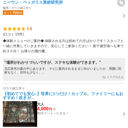
ニーウン・ペッガラス美術研究所
輪厚／ガラス細工作り
ネット予約OK
4.6
(口コミ 15件)
◆体験メニューのご案内◆ 体験される方は初めての方ばかりです！スタッフと
一緒に作業していきますので、安心してご参加ください！ 新千歳空港へも車で
約３０分！ お帰りの飛行機...
“場所がわかりづらいですが、ステキな体験ができます。”
北広島市の森の中にあります。 ナビに案内されるままに向かいましたが、周囲に民
家もなく、目印も少なく、...
by ミラグロさん
ガラス細工作り
【初めてでも安心♪】世界に1つだけ！カップル、ファミリーにもお
すすめ！吹きガ...
大人
4,000
～
円
80ポイント～たまる！