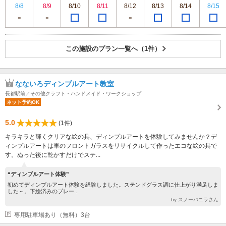
8/8
8/9
8/10
8/11
8/12
8/13
8/14
8/15
この施設のプラン一覧へ（1件）
なないろディンブルアート教室
長都駅前／その他クラフト・ハンドメイド・ワークショップ
ネット予約OK
5.0
(1件)
キラキラと輝くクリアな絵の具、ディンプルアートを体験してみませんか？デ
ィンプルアートは車のフロントガラスをリサイクルして作ったエコな絵の具で
す。ぬった後に乾かすだけでステ...
“ディンブルアート体験”
初めてディンブルアート体験を経験しました。ステンドグラス調に仕上がり満足しま
した～。下絵済みのプレー...
by スノーバニラさん
専用駐車場あり（無料）3台