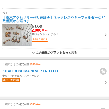
木工
【寄木アクセサリー作り体験★】ネックレスやキーフォルダーなど
数種類から選べま...
お1人様
2,000
～
円
40ポイント～たまる！
即時予約OK
この施設のプランをもっと見る
千歳市からの目安距離
約19.0km
KITAHIROSHIMA NEVER END LEO
中央／その他風呂・スパ・サロン
ネット予約OK
千歳市からの目安距離
約19.4km