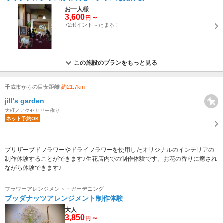
お一人様
3,600
～
円
72ポイント～たまる！
この施設のプランをもっと見る
千歳市からの目安距離
約21.7km
jill's garden
大町／アクセサリー作り
ネット予約OK
プリザーブドフラワーやドライフラワーを使用したオリジナルのインテリアの
制作体験することができます♪生花店内での制作体験です。お花の香りに癒され
ながら体験できます♪
フラワーアレンジメント・ガーデニング
ブッダナッツアレンジメント制作体験
大人
3,850
～
円