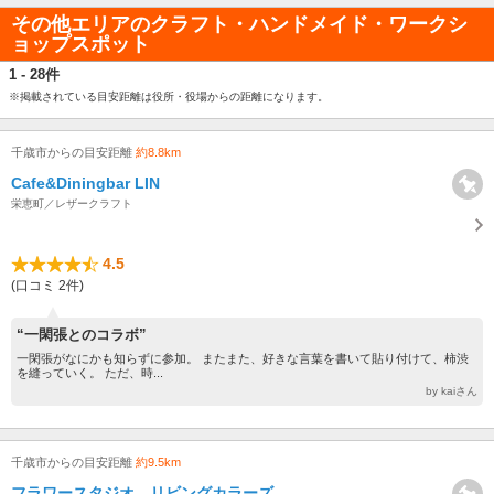
その他エリアのクラフト・ハンドメイド・ワークシ
ョップスポット
1 - 28件
※掲載されている目安距離は役所・役場からの距離になります。
千歳市からの目安距離
約8.8km
Cafe&Diningbar LIN
栄恵町／レザークラフト
4.5
(口コミ 2件)
“一閑張とのコラボ”
一閑張がなにかも知らずに参加。 またまた、好きな言葉を書いて貼り付けて、柿渋
を縫っていく。 ただ、時...
by kaiさん
千歳市からの目安距離
約9.5km
フラワースタジオ リビングカラーズ