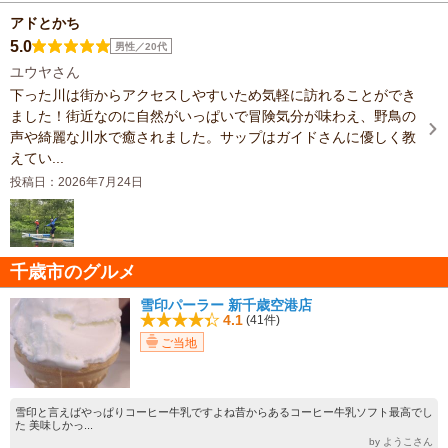
アドとかち
5.0
男性／20代
ユウヤさん
下った川は街からアクセスしやすいため気軽に訪れることができ
ました！街近なのに自然がいっぱいで冒険気分が味わえ、野鳥の
声や綺麗な川水で癒されました。サップはガイドさんに優しく教
えてい...
投稿日：2026年7月24日
千歳市のグルメ
雪印パーラー 新千歳空港店
4.1
(41件)
ご当地
雪印と言えばやっぱりコーヒー牛乳ですよね昔からあるコーヒー牛乳ソフト最高でし
た 美味しかっ...
by ようこさん