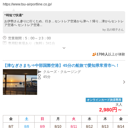
https://www.tsu-airportline.co.jp/
“時短で快適”
お伊勢さん参りに行くため、行き…セントレア空港から津へ！帰り…津からセントレ
ア空港へ セントレア空港...
by 北の唄子さん
営業期間：5：00～２3：00
専用駐車場あり（無料）341台
1700人
以上が体験
【津なぎさまち⇒中部国際空港】45分の船旅で愛知県常滑市へ！
クルーズ・クルージング
45分
オンラインカード決済専用
大人
2,980円～
金
土
日
月
火
水
木
金
8/7
8/8
8/9
8/10
8/11
8/12
8/13
8/14