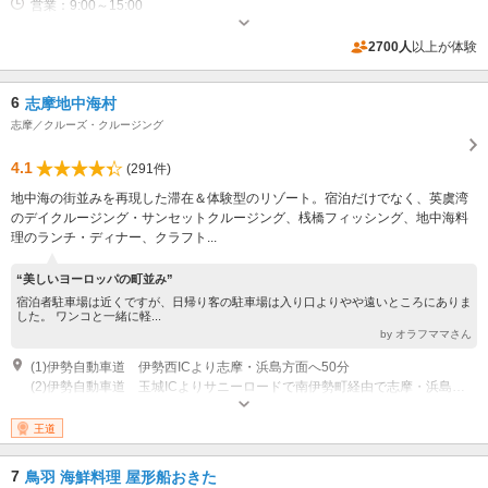
営業：9:00～15:00
2700人
以上が体験
6
志摩地中海村
志摩／クルーズ・クルージング
4.1
(291件)
地中海の街並みを再現した滞在＆体験型のリゾート。宿泊だけでなく、英虞湾
のデイクルージング・サンセットクルージング、桟橋フィッシング、地中海料
理のランチ・ディナー、クラフト...
“美しいヨーロッパの町並み”
宿泊者駐車場は近くですが、日帰り客の駐車場は入り口よりやや遠いところにありま
した。 ワンコと一緒に軽...
by オラフママさん
(1)伊勢自動車道 伊勢西ICより志摩・浜島方面へ50分
(2)伊勢自動車道 玉城ICよりサニーロードで南伊勢町経由で志摩・浜島方面へ50分
営業時間：10：00～17：00（16時30分最終受付、17:00にご退出いただき
ます。） 休業日：不定休
王道
7
鳥羽 海鮮料理 屋形船おきた