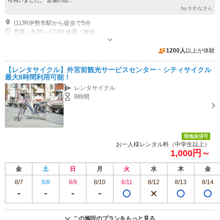
by かわなさん
(1)JR伊勢市駅から徒歩で5分
営業：8:30～17:00 休業：無休
駐車場なし
1200人
以上が体験
【レンタサイクル】外宮前観光サービスセンター・シティサイクル
最大8時間利用可能！
レンタサイクル
8時間
現地決済可
お一人様レンタル料（中学生以上）
1,000円～
金
土
日
月
火
水
木
金
8/7
8/8
8/9
8/10
8/11
8/12
8/13
8/14
この施設のプランをもっと見る