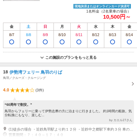
現地決済またはオンラインカード決済可
1名料金（2名乗車の場合）
10,500円～
金
土
日
月
火
水
木
金
8/7
8/8
8/9
8/10
8/11
8/12
8/13
8/14
この施設のプランをもっと見る
18
伊勢湾フェリー 鳥羽のりば
鳥羽／クルーズ・クルージング
4.0
(3件)
“60周年で割安。”
鳥羽からフェリーに乗って伊勢志摩の方に泊まりに行きました。 約1時間の船旅。気
分転換にもなり、楽しむ...
by カエル27さん
(1)徒歩の場合 ・近鉄鳥羽駅より約１２分 ・近鉄中之郷駅下車約３分 車の場合 ・伊勢自動車道伊勢ICより約15分(のりばまで13km)
営業期間：７：４０～１７：４０