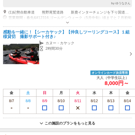
by ゆうなさん
(1)紀勢自動車道 熊野尾鷲道路 新鹿インターチェンジを下り国道３１１号を二木島町方面へ 道路案内看板の案内に沿って二木島町内へ二木島に入られましたら中心地に駐車場を設けております。 郵便局を過ぎJRの高架をくぐって頂きましたら、すぐに公衆トイレがあり、その横が専用駐車場となります。 お気をつけてお越し下さいませ。 ※シーカヤック体験の、のぼりが目印となります。
営業期間：春先&#12316;ゴールデンウィーク（5月中旬）頃までと７月初旬
&#12316;１０月末頃迄 各種体験を開催中！！
専用駐車場あり（無料）1台 二木島町 中心地 公衆トイレ 横 複数台の場合ご相談ください。
感動を一緒に！【シーカヤック】【仲良しツーリングコース】１組
様貸切 撮影サポート付き♪
カヌー・カヤック
2時間30分
オンラインカード決済専用
大人（中学生以上）
8,000円～
金
土
日
月
火
水
木
金
8/7
8/8
8/9
8/10
8/11
8/12
8/13
8/14
この施設のプランをもっと見る