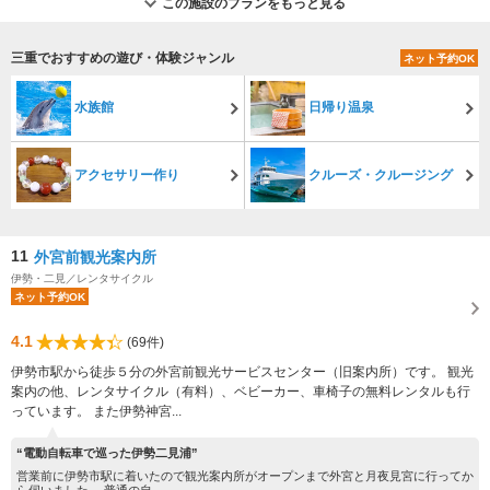
この施設のプランをもっと見る
三重でおすすめの遊び・体験ジャンル
ネット予約OK
水族館
日帰り温泉
アクセサリー作り
クルーズ・クルージング
11
外宮前観光案内所
伊勢・二見／レンタサイクル
ネット予約OK
4.1
(69件)
伊勢市駅から徒歩５分の外宮前観光サービスセンター（旧案内所）です。 観光
案内の他、レンタサイクル（有料）、ベビーカー、車椅子の無料レンタルも行
っています。 また伊勢神宮...
“電動自転車で巡った伊勢二見浦”
営業前に伊勢市駅に着いたので観光案内所がオープンまで外宮と月夜見宮に行ってか
ら伺いました。 普通の自...