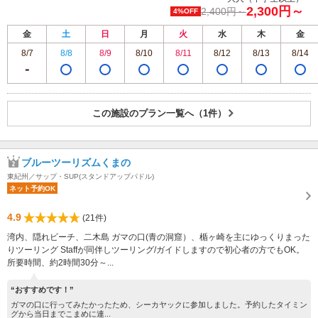
2,300円～
2,400円～
4%OFF
金
土
日
月
火
水
木
金
8/7
8/8
8/9
8/10
8/11
8/12
8/13
8/14
この施設のプラン一覧へ（1件）
ブルーツーリズムくまの
東紀州／サップ・SUP(スタンドアップパドル)
ネット予約OK
4.9
(21件)
湾内、隠れビーチ、二木島 ガマの口(青の洞窟）、楯ヶ崎を主にゆっくりまった
りツーリング Staffが同伴しツーリング/ガイドしますので初心者の方でもOK。
所要時間、約2時間30分～...
“おすすめです！”
ガマの口に行ってみたかったため、シーカヤックに参加しました。予約したタイミン
グから当日までこまめに連...