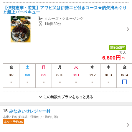
【伊勢志摩・遊覧】アワビ又は伊勢エビ付きコース★的矢湾めぐり
と船上バーベキュー
クルーズ・クルージング
1時間30分
現地決済可
大人
6,600円～
金
土
日
月
火
水
木
金
8/7
8/8
8/9
8/10
8/11
8/12
8/13
8/14
この施設のプランをもっと見る
15
みなみいせレジャー村
志摩／釣り(釣り堀・渓流釣り・海釣り等)
ネット予約OK