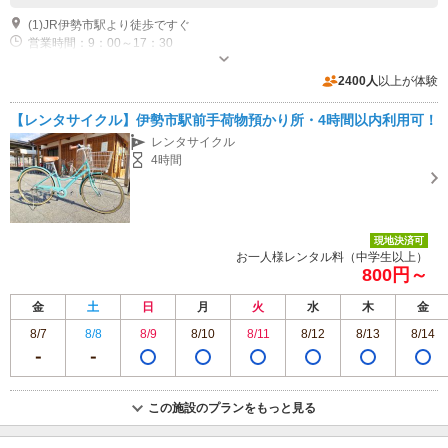
(1)JR伊勢市駅より徒歩ですぐ
営業時間：9：00～17：30
駐車場なし
2400人
以上が体験
【レンタサイクル】伊勢市駅前手荷物預かり所・4時間以内利用可！
レンタサイクル
4時間
現地決済可
お一人様レンタル料（中学生以上）
800円～
金
土
日
月
火
水
木
金
8/7
8/8
8/9
8/10
8/11
8/12
8/13
8/14
この施設のプランをもっと見る