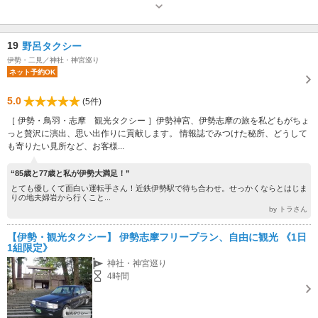
19
野呂タクシー
伊勢・二見／神社・神宮巡り
ネット予約OK
5.0
(5件)
［ 伊勢・鳥羽・志摩 観光タクシー ］伊勢神宮、伊勢志摩の旅を私どもがちょ
っと贅沢に演出、思い出作りに貢献します。 情報誌でみつけた秘所、どうして
も寄りたい見所など、お客様...
“85歳と77歳と私が伊勢大満足！”
とても優しくて面白い運転手さん！近鉄伊勢駅で待ち合わせ。せっかくならとはじま
りの地夫婦岩から行くこと...
by トラさん
【伊勢・観光タクシー】 伊勢志摩フリープラン、自由に観光 《1日
1組限定》
神社・神宮巡り
4時間