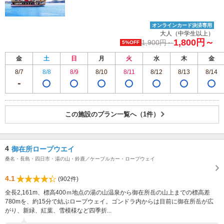
オンラインカード決済専用
大人（中学生以上）
1,800円～
1,900円～
5%OFF
金
土
日
月
火
水
木
金
8/7
8/8
8/9
8/10
8/11
8/12
8/13
8/14
この施設のプラン一覧へ（1件）
4
御在所ロープウエイ
桑名・長島・四日市・湯の山・鈴鹿／ケーブルカー・ロープウェイ
4.1
(902件)
全長2,161m、標高400ｍ地点の湯の山温泉から御在所岳の山上までの標高差
780mを、約15分で結ぶロープウェイ。ゴンドラ内からは目前に御在所岳が広
がり、新緑、紅葉、雪模様など四季折...