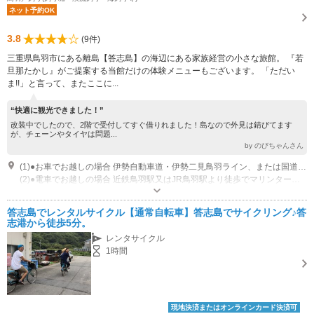
ネット予約OK
3.8
(9件)
三重県鳥羽市にある離島【答志島】の海辺にある家族経営の小さな旅館。 『若
旦那たかし』がご提案する当館だけの体験メニューもございます。 「ただい
ま!!」と言って、またここに...
“快適に観光できました！”
改装中でしたので、2階で受付してすぐ借りれました！島なので外見は錆びてます
が、チェーンやタイヤは問題...
by のびちゃんさん
(1)●お車でお越しの場合 伊勢自動車道・伊勢二見鳥羽ライン、または国道で鳥羽まで。 鳥羽駅付近にある”佐田浜第一駐車場”をご利用ください。(24時間分の無料券を差し上げます) 駐車場より徒歩でマリンターミナルへ（約２分）。市営定期船で答志島・和具港まで（約18分）
(2)●電車でお越しの場合 近鉄鳥羽駅又はJR鳥羽駅より徒歩でマリンターミナルへ（約７分） 市営定期船で答志島・和具港まで（約18分）
答志島でレンタルサイクル【通常自転車】答志島でサイクリング♪答
志港から徒歩5分。
レンタサイクル
1時間
現地決済またはオンラインカード決済可