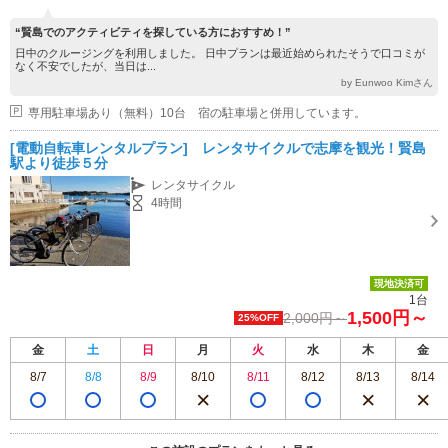
“賢島でのアクティビティを探している方におすすめ！”
日中のクルージングを利用しました。 日中プランは最近始められたそうで口コミが
なく不安でしたが、当日は...
by Eunwoo Kimさん
専用駐車場あり（無料）10台 宿の駐車場と併用しています。
[電動自転車レンタルプラン] レンタサイクルで志摩を観光！賢島
駅より徒歩５分
レンタサイクル
4時間
現地決済可
1台
1,500円～
2,000円～
25%OFF
金
土
日
月
火
水
木
金
8/7
8/8
8/9
8/10
8/11
8/12
8/13
8/14