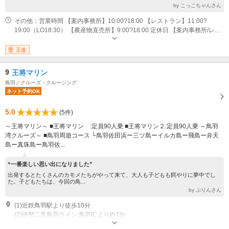
by こっこちゃんさん
その他：営業時間 【案内事務所】10:00?18:00 【レストラン】11:00?
19:00（LO18:30） 【農産物直売所】9:00?18:00 定休日 【案内事務所/レス
トラン】水曜日（祝日の場合は翌平日）、12/31?1/1 【農産物直売所】6
月・12月の第2水曜、12/31?1/1
王道
9
王将マリン
鳥羽／クルーズ・クルージング
ネット予約OK
5.0
(5件)
～王将マリン～ ■王将マリン :定員90人乗 ■王将マリン２:定員90人乗 ～鳥羽
湾クルーズ～ ■鳥羽周遊コース └鳥羽佐田浜ー三ツ島ーイルカ島ー飛島ー弁天
島ー真珠島ー鳥羽佐...
“一番楽しい思い出になりました”
出発するとたくさんのカモメたちがやって来て、大人も子どもも餌やりに夢中でし
た。子どもたちは、今回の鳥...
by ぷりんさん
(1)近鉄鳥羽駅より徒歩10分
(2)伊勢二見鳥羽ライン 鳥羽ICより約7分
営業時間：午前8時30分～午後4時30分