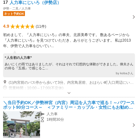
17
人力車にじいろ（伊勢店）
伊勢・二見／人力車
ネット予約OK
4.9
(11件)
初めまして、『人力車にじいろ』の車夫、北原美希です。 数あるページから
『人力車にじいろ』を見つけていただき、ありがとうございます。 私は2013
年、伊勢で人力車をひいてい...
“人生初の人力車”
あいにくの雨ではありましたが、それはそれで幻想的な体験ができました。俥夫さん
の仰る『五感』で感じるこ...
by kobaさん
(1)内宮前のバス停から歩いて3分。内宮鳥居前、おはらい町入口周辺にいます。
営業時間：10:00～17:00(不定休)
＼当日予約OK／伊勢神宮（内宮）周辺を人力車で巡る！～パワース
ポット90分コース～ ＜ファミリー・カップル・女性にもお勧め♪
＞
人力車
1時間30分