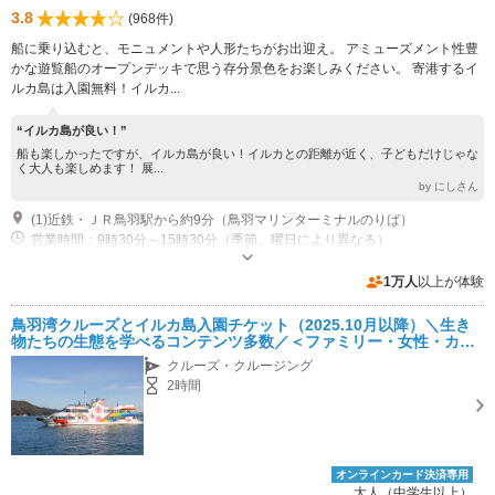
3.8
(968件)
船に乗り込むと、モニュメントや人形たちがお出迎え。 アミューズメント性豊
かな遊覧船のオープンデッキで思う存分景色をお楽しみください。 寄港するイ
ルカ島は入園無料！イルカ...
“イルカ島が良い！”
船も楽しかったですが、イルカ島が良い！イルカとの距離が近く、子どもだけじゃな
く大人も楽しめます！ 展...
by にしさん
(1)近鉄・ＪＲ鳥羽駅から約9分（鳥羽マリンターミナルのりば）
営業時間：9時30分～15時30分（季節、曜日により異なる）
近隣駐車場あり（有料）250台 佐田浜駐車場
1万人
以上が体験
鳥羽湾クルーズとイルカ島入園チケット（2025.10月以降）＼生き
物たちの生態を学べるコンテンツ多数／＜ファミリー・女性・カッ
プルにもおすすめ＞
クルーズ・クルージング
2時間
オンラインカード決済専用
大人（中学生以上）