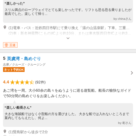
“楽しかった”
スリル満点のロープウェイでとても楽しかったです。リフトも恐る恐る乗りましたが
最高でした。楽しくて帰り...
by chinaさん
(1)電車・バス：近鉄四日市駅にて乗り換え「湯の山温泉駅」下車。三重交通バス「湯の山温泉・御在所ロープウエイ前」行き約10分 ※「湯の山温泉・御在所ロープウエイ前」へは名古屋駅（名鉄バスセンター）から三重交通の直通高速バスが運行
(2)車：新名神菰野(こもの)ICより約10分、または東名阪四日市ICより約30分 ※駐車場完備
営業時間：【4月～11月】9:00～17：00 【12月～3月】9:00～16：00 休
業日：＜運休のご案内＞強風などの荒天時、又は定期工事による運休がござ
王道
います。詳しくはホームページ(https://www.gozaisho.co.jp/)をご確認くださ
い。
5
英虞湾・島めぐり
志摩／クルーズ・クルージング
ネット予約OK
4.4
(92件)
あご湾を一周。大小60余の島々をぬうように巡る遊覧船。船長の愉快なガイド
で50分間の島めぐりをお楽しみください。
“楽しい船長さん”
大きな海賊船ではなく小型船の方を選びました。 大きな船では入れないところまで
案内してもらえたし、何よ...
by 彬さん
(1)賢島駅から徒歩で2分