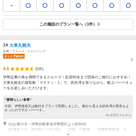
この施設のプラン一覧へ（1件）
14
大東丸観光
志摩／クルーズ・クルージング
ネット予約OK
4.6
(5件)
伊勢志摩の海を満喫できるクルーズ！定員90名まで団体のご旅行におすすめ！
大東丸観光の遊覧船「マナティ－1」で、的矢湾を巡りながら、船上バーベキュ
ーをお楽しみいただけます。
“素晴らしい食事”
今回、伊勢海老又は鮑付きプランで利用しました。 船から見える的矢湾の景色もよ
かったのですが バーベキ...
by お兄ちゃんさん
(1)お車の方：伊勢自動車道伊勢西ICより約50分
(2)電車の方：鵜方駅より約20分。「安乗」行乗車、「渡鹿野渡船場」下車。
営業時間：10:30～15:00