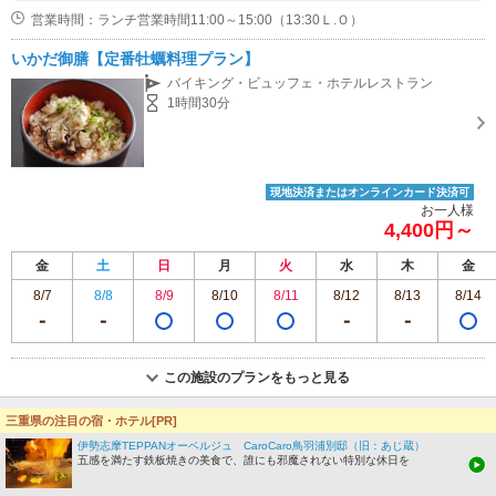
営業時間：ランチ営業時間11:00～15:00（13:30Ｌ.Ｏ）
いかだ御膳【定番牡蠣料理プラン】
バイキング・ビュッフェ・ホテルレストラン
1時間30分
現地決済またはオンラインカード決済可
お一人様
4,400円～
金
土
日
月
火
水
木
金
8/7
8/8
8/9
8/10
8/11
8/12
8/13
8/14
この施設のプランをもっと見る
三重県の注目の宿・ホテル[PR]
27
一般社団法人 菰野町観光協会
伊勢志摩TEPPANオーベルジュ CaroCaro鳥羽浦別邸（旧：あじ蔵）
桑名・長島・四日市・湯の山・鈴鹿／パーソナルモビリティ（セグウェイ等）
五感を満たす鉄板焼きの美食で、誰にも邪魔されない特別な休日を
ネット予約OK