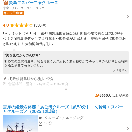
賢島エスパーニャクルーズ
志摩／クルーズ・クルージング
ネット予約OK
4.0
(330件)
G7サミット（2016年 第42回先進国首脳会議）開催の地で気分は大航海時
代！？ 3階展望デッキでは航海士や艦長像がお出迎え！舵輪を回せば艦長気分
が味わえる！ 大航海時代を彩っ...
“海を見ながらのんびり”
初めての英虞湾巡り、船も可愛く天気も良く波も穏やかでゆっくりのんびりした時間
を過ごさせてもらいました...
by ゆきさん
(1)近鉄賢島駅から徒歩で2分
営業時間：通年：9時30分～15時30分
専用駐車場あり（無料）10台 専用駐車場周辺に市営の無料観光駐車場もあり
8600人
以上が体験
志摩の絶景を体感！あご湾クルーズ【約50分】 ＼賢島エスパーニ
ャクルーズ／（2025.12以降）
クルーズ・クルージング
50分