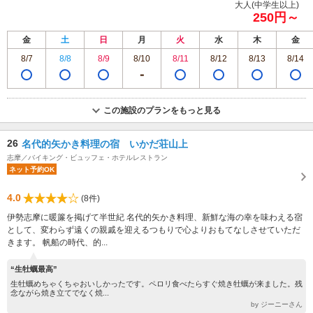
大人(中学生以上)
250円～
金
土
日
月
火
水
木
金
8/7
8/8
8/9
8/10
8/11
8/12
8/13
8/14
この施設のプランをもっと見る
26
名代的矢かき料理の宿 いかだ荘山上
志摩／バイキング・ビュッフェ・ホテルレストラン
ネット予約OK
4.0
(8件)
伊勢志摩に暖簾を掲げて半世紀 名代的矢かき料理、新鮮な海の幸を味わえる宿
として、変わらず遠くの親戚を迎えるつもりで心よりおもてなしさせていただ
きます。 帆船の時代、的...
“生牡蠣最高”
生牡蠣めちゃくちゃおいしかったです。ペロリ食べたらすぐ焼き牡蠣が来ました。残
念ながら焼き立てでなく焼...
by ジーニーさん