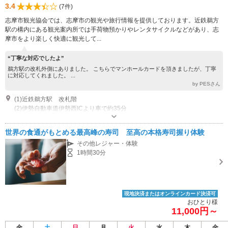
3.4
(7件)
志摩市観光協会では、志摩市の観光や旅行情報を提供しております。近鉄鵜方
駅の構内にある観光案内所では手荷物預かりやレンタサイクルなどがあり、志
摩市をより楽しく快適に観光して...
“丁寧な対応でしたよ”
鵜方駅の改札外側にありました。 こちらでマンホールカードを頂きましたが、丁寧
に対応してくれました。 ...
by PESさん
(1)近鉄鵜方駅 改札階
(2)伊勢自動車道伊勢西ICより車で約35分
営業時間：9:00~17:00
近隣駐車場あり（有料）10台
世界の食通がもとめる最高峰の寿司 至高の本格寿司握り体験
その他レジャー・体験
1時間30分
現地決済またはオンラインカード決済可
おひとり様
11,000円～
金
土
日
月
火
水
木
金