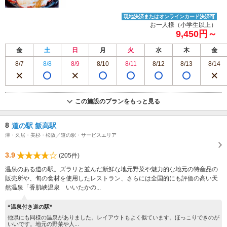
現地決済またはオンラインカード決済可
お一人様（小学生以上）
9,450円～
金
土
日
月
火
水
木
金
8/7
8/8
8/9
8/10
8/11
8/12
8/13
8/14
この施設のプランをもっと見る
8
道の駅 飯高駅
津・久居・美杉・松阪／道の駅・サービスエリア
3.9
(205件)
温泉のある道の駅。ズラリと並んだ新鮮な地元野菜や魅力的な地元の特産品の
販売所や、旬の食材を使用したレストラン、さらには全国的にも評価の高い天
然温泉「香肌峡温泉 いいたかの...
“温泉付き道の駅”
他県にも同様の温泉がありました。レイアウトもよく似ています。ほっこりできのが
いいです。地元の野菜や人...