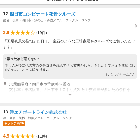
12
四日市コンビナート夜景クルーズ
桑名・長島・四日市・湯の山・鈴鹿／クルーズ・クルージング
3.8
(19件)
「工場夜景の聖地」四日市。 宝石のような工場夜景をクルーズでご覧いただけ
ます。
“思ったほど悪くない”
申し込み後に他の方のクチコミを読んで「大丈夫かしら、もしかしてお金を無駄にし
たかも…」と不安になりま...
by なつめちゃんさん
(1)乗船場所：四日市市千歳町37番地
(2)お車：東名阪道、四日市東ＩＣより約25分※交通量が多いため余裕を持ってお越しください。 電車：近鉄四日市駅・ＪＲ四日市駅より無料送迎バスをご利用ください※臨時便です。お時間等はご予約いただいた際にご案内いたします。
営業時間：平日10：00～17：00 定休日：土曜日・日曜日・祝祭日
13
津エアポートライン株式会社
津・久居・美杉・松阪／クルーズ・クルージング
ネット予約OK
4.5
(11件)