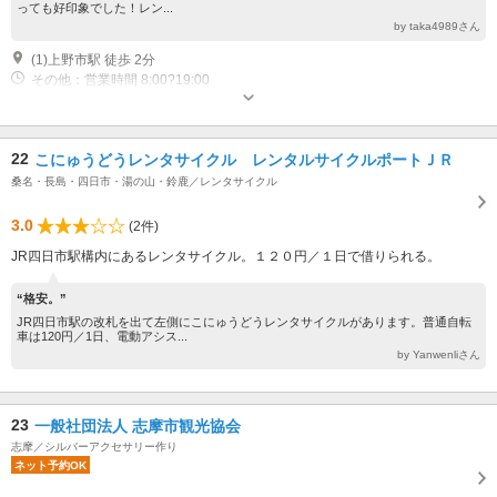
っても好印象でした！レン...
by taka4989さん
(1)上野市駅 徒歩 2分
その他：営業時間 8:00?19:00
22
こにゅうどうレンタサイクル レンタルサイクルポートＪＲ
桑名・長島・四日市・湯の山・鈴鹿／レンタサイクル
3.0
(2件)
JR四日市駅構内にあるレンタサイクル。１２０円／１日で借りられる。
“格安。”
JR四日市駅の改札を出て左側にこにゅうどうレンタサイクルがあります。普通自転
車は120円／1日、電動アシス...
by Yanwenliさん
23
一般社団法人 志摩市観光協会
志摩／シルバーアクセサリー作り
ネット予約OK