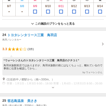
8/7
8/8
8/9
8/10
8/11
8/12
8/13
8/14
この施設のプランをもっと見る
24
トヨタレンタリース三重 鳥羽店
鳥羽／レンタカー
3.3
(3件)
“ウォーレンさんのトヨタレンタリース三重 鳥羽店のクチコミ”
鳥羽水族館前店ではありますが、鳥羽水族館の前にはなくちょっと、離れているので
事前に位置を確認してから...
by ウォーレンさん
(1)近鉄中ノ郷駅から（南へ500m。）
営業：1月1日～1月3日 9:00～18:00 営業：1月4日～12月31日 8:00～20:00
25
答志島温泉 美さき
鳥羽／釣り(釣り堀・渓流釣り・海釣り等)