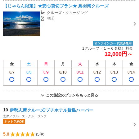
【じゃらん限定】★安心貸切プラン★ 鳥羽湾クルーズ
クルーズ・クルージング
40分
オンラインカード決済専用
1グループ（１～６名様）料金
12,000円～
金
土
日
月
火
水
木
金
8/7
8/8
8/9
8/10
8/11
8/12
8/13
8/14
この施設のプランをもっと見る
10
伊勢志摩クルーズ/プチホテル賢島ハーバー
志摩／クルーズ・クルージング
ネット予約OK
5.0
(5件)