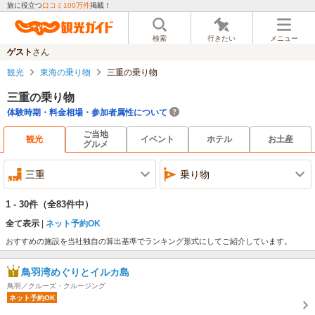
旅に役立つ
口コミ100万件
掲載！
検索
行きたい
メニュー
ゲスト
さん
観光
東海の乗り物
三重の乗り物
三重の乗り物
体験時期・料金相場・参加者属性について
ご当地
観光
イベント
ホテル
お土産
グルメ
三重
乗り物
1 - 30件
（全83件中）
全て表示
ネット予約OK
おすすめの施設を当社独自の算出基準でランキング形式にしてご紹介しています。
鳥羽湾めぐりとイルカ島
鳥羽／クルーズ・クルージング
ネット予約OK