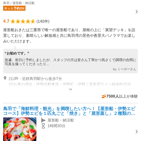
鳥羽／屋形船・納涼船
ネット予約OK
4.7
(140件)
屋形船おきたは三重県で唯一の屋形船であり、屋根の上に「展望デッキ」を設
置しており、素晴らしい解放感と共に鳥羽湾の景色や夜景大パノラマでお楽し
みいただけます。
“お勧めです。”
急遽、前日に予約しましたが、スタッフの方は皆さん丁寧かつ気さくで調理の合間に
写真を撮ってくださったり...
by ミーボーさん
(1)JR・近鉄鳥羽駅から徒歩7分
(2)お車の場合：伊勢自動車道～伊勢IC・伊勢二見鳥羽ライン経由約15分 鳥羽佐田浜第3駐車場隣すぐ
営業時間：12:00~21:30
近隣駐車場あり（有料）50台
7500人
以上が体験
鳥羽で「海鮮料理・観光」を満喫したい方へ！【屋形船・伊勢エビ
コース】伊勢エビを１匹丸ごと「焼き」と「屋形蒸し」２種類の調
理法で！
屋形船・納涼船
1時間30分