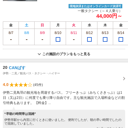
現地決済またはオンラインカード決済可
一般タクシー（～４人乗り）
44,000円～
金
土
日
月
火
水
木
金
8/7
8/8
8/9
8/10
8/11
8/12
8/13
8/14
この施設のプランをもっと見る
20
CANばす
伊勢・二見／観光バス・タクシー・ハイヤー
4.0
(45件)
伊勢二見鳥羽の観光地を周遊するバス。 フリーきっぷ（みちくさきっぷ）は1
日（又は2日）に何度でも乗り降り自由です。主な観光施設で入場料金などの割
引特典もあります。 【料金】...
“早朝の時間帯は混雑”
伊勢市駅から内宮に行くときに使いました。 便利でしたが、朝の早い時間でしたの
で混雑していました。