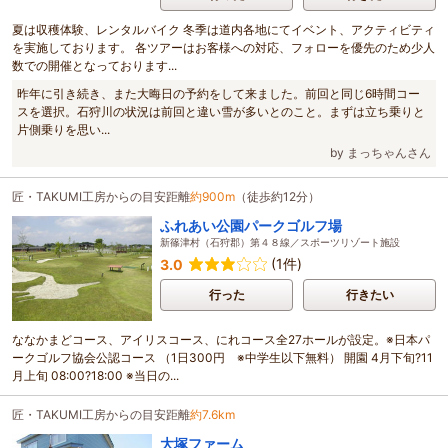
夏は収穫体験、レンタルバイク 冬季は道内各地にてイベント、アクティビティ
を実施しております。 各ツアーはお客様への対応、フォローを優先のため少人
数での開催となっております...
昨年に引き続き、また大晦日の予約をして来ました。前回と同じ6時間コー
スを選択。石狩川の状況は前回と違い雪が多いとのこと。まずは立ち乗りと
片側乗りを思い...
by まっちゃんさん
匠・TAKUMI工房からの目安距離
約900m
（徒歩約12分）
ふれあい公園パークゴルフ場
新篠津村（石狩郡）第４８線／スポーツリゾート施設
(1件)
3.0
行った
行きたい
ななかまどコース、アイリスコース、にれコース全27ホールが設定。※日本パ
ークゴルフ協会公認コース （1日300円 ※中学生以下無料） 開園 4月下旬?11
月上旬 08:00?18:00 ※当日の...
匠・TAKUMI工房からの目安距離
約7.6km
大塚ファーム