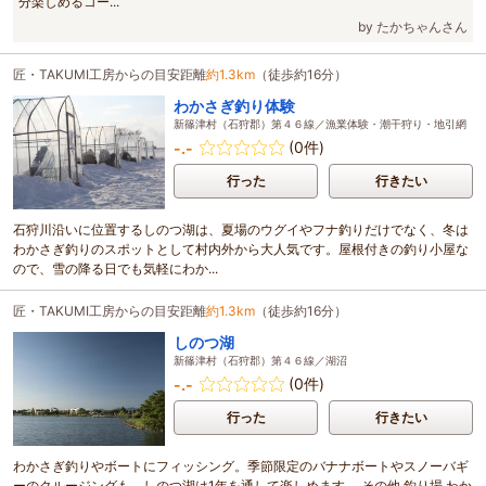
分楽しめるコー...
by たかちゃんさん
匠・TAKUMI工房からの目安距離
約1.3km
（徒歩約16分）
わかさぎ釣り体験
新篠津村（石狩郡）第４６線／漁業体験・潮干狩り・地引網
(0件)
-.-
行った
行きたい
石狩川沿いに位置するしのつ湖は、夏場のウグイやフナ釣りだけでなく、冬は
わかさぎ釣りのスポットとして村内外から大人気です。屋根付きの釣り小屋な
ので、雪の降る日でも気軽にわか...
匠・TAKUMI工房からの目安距離
約1.3km
（徒歩約16分）
しのつ湖
新篠津村（石狩郡）第４６線／湖沼
(0件)
-.-
行った
行きたい
わかさぎ釣りやボートにフィッシング。季節限定のバナナボートやスノーバギ
ーのクルージングも。しのつ湖は1年を通して楽しめます。 その他 釣り場 わか