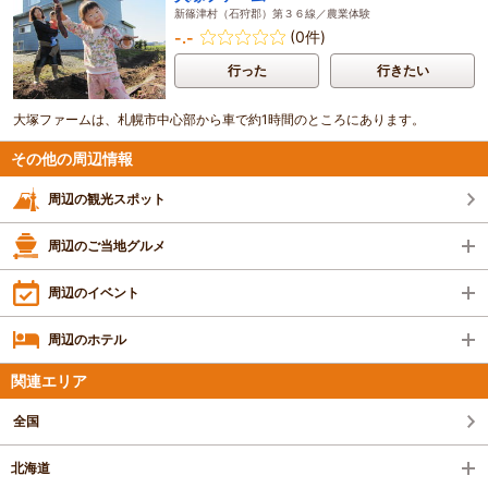
新篠津村（石狩郡）第３６線／農業体験
(0件)
-.-
行った
行きたい
大塚ファームは、札幌市中心部から車で約1時間のところにあります。
その他の周辺情報
周辺の観光スポット
周辺のご当地グルメ
周辺のイベント
周辺のホテル
関連エリア
全国
北海道