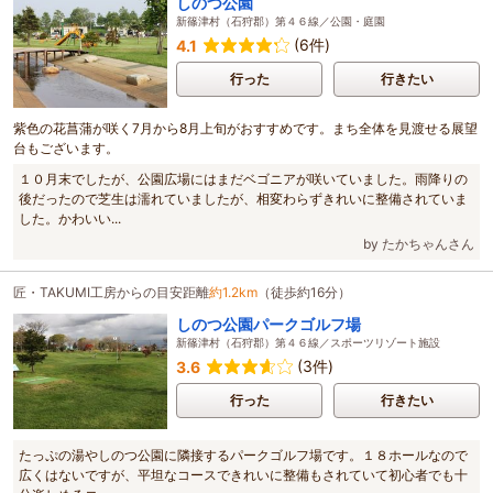
しのつ公園
新篠津村（石狩郡）第４６線／公園・庭園
(6件)
4.1
行った
行きたい
紫色の花菖蒲が咲く7月から8月上旬がおすすめです。まち全体を見渡せる展望
台もございます。
１０月末でしたが、公園広場にはまだベゴニアが咲いていました。雨降りの
後だったので芝生は濡れていましたが、相変わらずきれいに整備されていま
した。かわいい...
by たかちゃんさん
匠・TAKUMI工房からの目安距離
約1.2km
（徒歩約16分）
しのつ公園パークゴルフ場
新篠津村（石狩郡）第４６線／スポーツリゾート施設
(3件)
3.6
行った
行きたい
たっぷの湯やしのつ公園に隣接するパークゴルフ場です。１８ホールなので
広くはないですが、平坦なコースできれいに整備もされていて初心者でも十