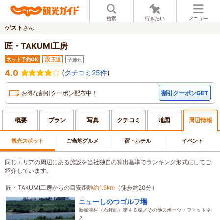
検索
行きたい
メニュー
ゲスト
さん
匠・TAKUMI工房
ネット予約OK
王道
子連れ
4.0
(
クチコミ25件
)
お得な割引クーポン配布中！
割引クーポンGET
概要
プラン
写真
クチ
コミ
地図
周辺
情報
観光スポット
ご当地グルメ
宿・ホテル
イベント
同じエリアの周辺にある施設を当社独自の算出基準でランキング形式にしてご
紹介しています。
匠・TAKUMI工房からの目安距離
約1.5km
（徒歩約20分）
ニューしのつゴルフ場
新篠津村（石狩郡）第４６線／その他スポーツ・フィットネ
ス