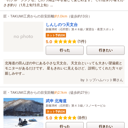
さぎ釣り（1月上旬?3月上旬）...
匠・TAKUMI工房からの目安距離
約1.0km
（徒歩約13分）
しんしのつ天文台
新篠津村（石狩郡）第４８線／展望台・夜景スポット
ネット予約OK
(1件)
5.0
行った
行きたい
北海道の田んぼの中にある小さな天文台。 天文台といっても大きい望遠鏡と
モニターがあるだけです。 星もきれいに見えるけど、説明してくれた方々が
親しみやす...
by トップハムハット卿さん
匠・TAKUMI工房からの目安距離
約2.1km
（徒歩約27分）
武申 北海道
新篠津村（石狩郡）第４３線／スノーモービル
ネット予約OK
(8件)
5.0
行った
行きたい