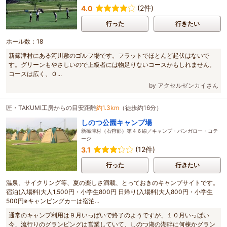
(2件)
4.0
行った
行きたい
ホール数：18
新篠津村にある河川敷のゴルフ場です。フラットでほとんど起伏はないで
す。グリーンもやさしいので上級者には物足りないコースかもしれません。
コースは広く、Ｏ...
by アクセルゼンカイさん
匠・TAKUMI工房からの目安距離
約1.3km
（徒歩約16分）
しのつ公園キャンプ場
新篠津村（石狩郡）第４６線／キャンプ・バンガロー・コテ
ージ
(12件)
3.1
行った
行きたい
温泉、サイクリング等、夏の楽しさ満載、とっておきのキャンプサイトです。
宿泊(入場料)大人1,500円・小学生800円 日帰り(入場料)大人800円・小学生
500円※キャンピングカーは宿泊...
通常のキャンプ利用は９月いっぱいで終了のようですが、１０月いっぱい
今、流行りのグランピングは営業していて、しのつ湖の湖畔に何棟かグラン