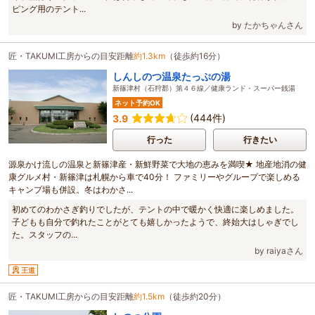
ピング用のテント...
by たかちゃんさん
匠・TAKUMI工房からの目安距離
約1.3km
（徒歩約16分）
しんしのつ温泉たっぷの湯
新篠津村（石狩郡）第４６線／健康ランド・スーパー銭湯
ネット予約OK
(444件)
3.9
行った
行きたい
源泉かけ流しの温泉と新篠津産・新鮮野菜で大地の恵みを満喫★ 地産地消の健
康グルメ村・新篠津は札幌から車で40分！ ファミリーやグループで楽しめる
キャンプ場も併設。冬はわかさ...
初めてのわかさぎ釣りでしたが、テントの中で暖かく快適に楽しめました。
子どもも自分で釣れたことがとても嬉しかったようで、終始大はしゃぎでし
た。スタッフの...
by raiyaさん
王道
匠・TAKUMI工房からの目安距離
約1.5km
（徒歩約20分）