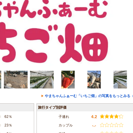
やまちゃんふぁーむ「いちご畑」の写真をもっとみる（
旅行タイプ別評価
4.2
62％
子連れ
-.-
23％
カップル