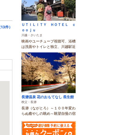
ＵＴＩＬＩＴＹ ＨＯＴＥＬ ｃ
13件）
ｏｏｊｕ
川越・さいたま
映画やユーチューブ視聴可、浴槽
は洗面やトイレと独立、川越駅近
長瀞温泉 花のおもてなし 長生館
秩父・長瀞
長瀞（ながとろ）～１００年変わ
らぬ癒やしの眺め～眺望自慢の宿