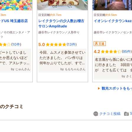
.3km
目安距離
約9.7km
目安距離
約9.5km
ドUS 埼玉越谷店
レイクタウンの少人数お稽古
イオンレイクタウンkaz
サロンAmplitude
谷／その他エンタメ・ア
越谷市レイクタウン／人形作り
越谷市レイクタウン／センタ
ント
5.0
王道
(
10件
)
(
13件
)
4.2
(
95件
)
ピートしていまし
今回、ムスメと参加させてい
近とか思えないほど
ただきました。 パン作りは
名古屋から孫に会いに
アで、アスレチック
何年かぶりでしたが、すでに
に行きました 3回目
豊富...
先生が計量も...
by じゅんさん
by ももちゃんさん
が とても広くては 
行けてないで...
by さ
観光スポットをも
のクチコミ
クチコミ投稿
！