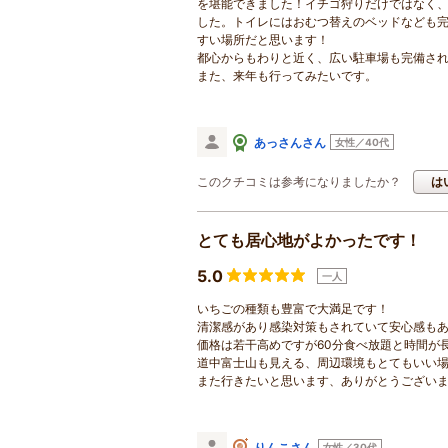
を堪能できました！イチゴ狩りだけではなく
した。トイレにはおむつ替えのベッドなども
すい場所だと思います！
都心からもわりと近く、広い駐車場も完備さ
また、来年も行ってみたいです。
あっさんさん
女性／40代
このクチコミは参考になりましたか？
は
とても居心地がよかったです！
5.0
一人
いちごの種類も豊富で大満足です！
清潔感があり感染対策もされていて安心感も
価格は若干高めですが60分食べ放題と時間が
道中富士山も見える、周辺環境もとてもいい
また行きたいと思います、ありがとうござい
りんこさん
女性／30代