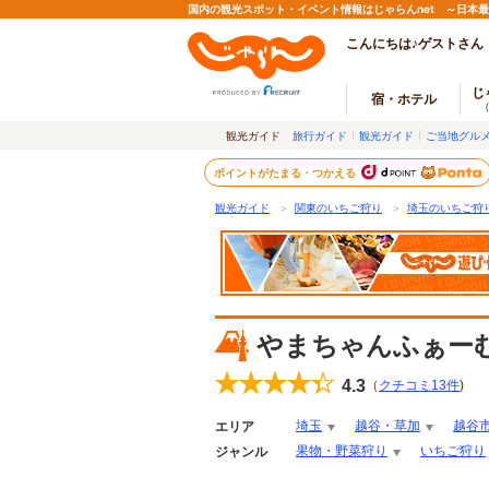
国内の観光スポット・イベント情報はじゃらんnet ～日本
こんにちは♪ゲストさん
じ
宿・ホテル
観光ガイド
旅行ガイド
観光ガイド
ご当地グル
ポイントがたまる・つかえる
観光ガイド
＞
関東のいちご狩り
＞
埼玉のいちご狩
やまちゃんふぁー
4.3
（
クチコミ
13
件
)
埼玉
越谷・草加
越谷
エリア
果物・野菜狩り
いちご狩り
ジャンル