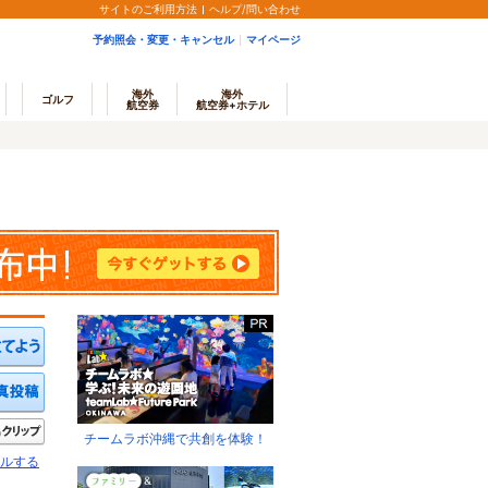
サイトのご利用方法
ヘルプ/問い合わせ
予約照会・変更・キャンセル
マイページ
海外
海外
ゴルフ
航空券
航空券+ホテル
ミを投稿する
写真を投稿する
きたい
クリップ
チームラボ沖縄で共創を体験！
ルする