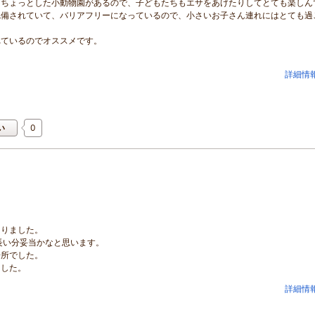
、ちょっとした小動物園があるので、子どもたちもエサをあげたりしてとても楽しん
完備されていて、バリアフリーになっているので、小さいお子さん連れにはとても過
れているのでオススメです。
詳細情
0
い
ありました。
長い分妥当かなと思います。
場所でした。
ました。
詳細情