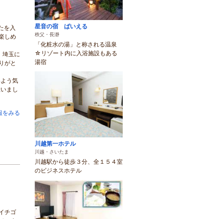
星音の宿 ばいえる
たを入
秩父・長瀞
楽しめ
「化粧水の湯」と称される温泉
☆リゾート内に入浴施設もある
。埼玉に
湯宿
りがと
いよう気
思いまし
報をみる
川越第一ホテル
川越・さいたま
川越駅から徒歩３分、全１５４室
のビジネスホテル
イチゴ