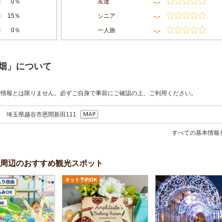
-.-
0％
友達
-.-
15％
シニア
-.-
0％
一人旅
畑」について
の情報とは限りません。必ずご自身で事前にご確認の上、ご利用ください。
037 埼玉県越谷市恩間新田111
すべての基本情報
周辺のおすすめ観光スポット
ネット予約OK