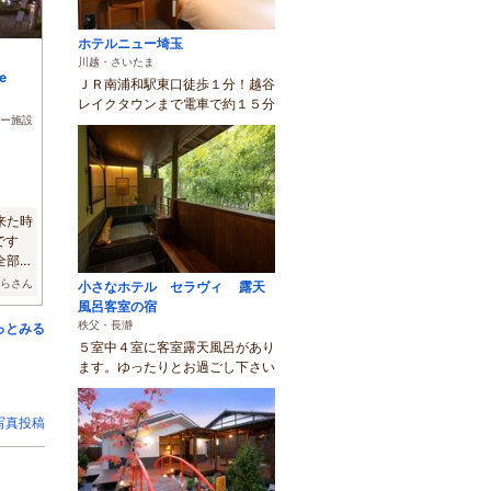
ホテルニュー埼玉
川越・さいたま
e
ＪＲ南浦和駅東口徒歩１分！越谷
レイクタウンまで電車で約１５分
ー施設
来た時
です
全部は
くらさん
小さなホテル セラヴィ 露天
風呂客室の宿
秩父・長瀞
っとみる
５室中４室に客室露天風呂があり
ます。ゆったりとお過ごし下さい
写真投稿