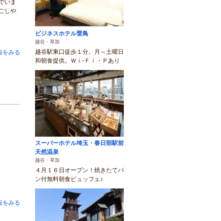
でいま
ごしや
ビジネスホテル雷鳥
越谷・草加
越谷駅東口徒歩１分。月～土曜日
報をみる
和朝食提供。Ｗｉ‐Ｆｉ・Ｐあり
スーパーホテル埼玉・春日部駅前
天然温泉
越谷・草加
４月１６日オープン！焼きたてパ
ン付無料朝食ビュッフェ♪
報をみる