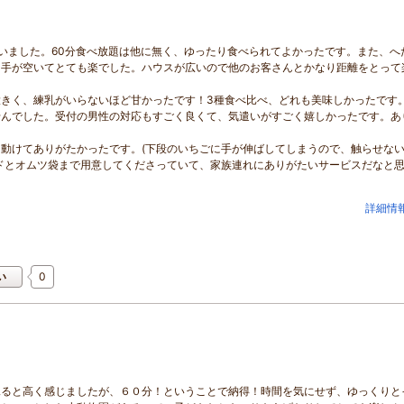
いました。60分食べ放題は他に無く、ゆったり食べられてよかったです。また、へ
、手が空いてとても楽でした。ハウスが広いので他のお客さんとかなり距離をとって
きく、練乳がいらないほど甘かったです！3種食べ比べ、どれも美味しかったです
せんでした。受付の男性の対応もすごく良くて、気遣いがすごく嬉しかったです。あ
動けてありがたかったです。(下段のいちごに手が伸ばしてしまうので、触らせな
ドとオムツ袋まで用意してくださっていて、家族連れにありがたいサービスだなと
詳細情
0
い
見ると高く感じましたが、６０分！ということで納得！時間を気にせず、ゆっくりと