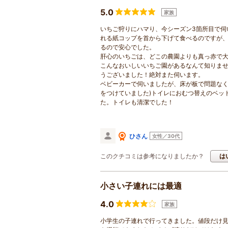
5.0
家族
いちご狩りにハマり、今シーズン3箇所目で伺
れる紙コップを首から下げて食べるのですが
るので安心でした。
肝心のいちごは、どこの農園よりも真っ赤で大
こんなおいしいいちご園があるなんて知りま
うございました！絶対また伺います。
ベビーカーで伺いましたが、床が板で問題なく
をつけていました)トイレにおむつ替えのベッ
た。トイレも清潔でした！
ひさん
女性／30代
このクチコミは参考になりましたか？
は
小さい子連れには最適
4.0
家族
小学生の子連れで行ってきました。値段だけ