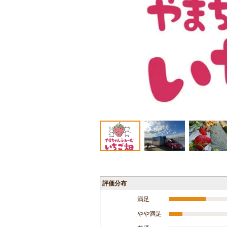
評価分布
満足
やや満足