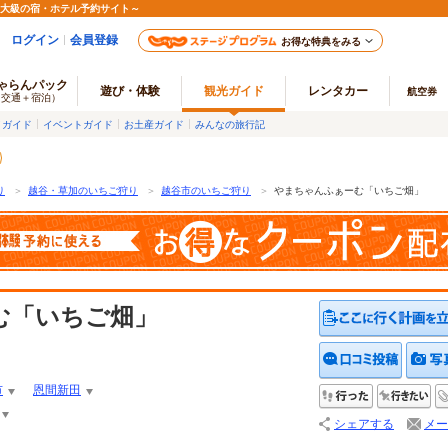
最大級の宿・ホテル予約サイト～
ログイン
会員登録
お得な特典をみる
ゃらんパック
遊び・体験
観光ガイド
レンタカー
航空券
（交通＋宿泊）
メガイド
イベントガイド
お土産ガイド
みんなの旅行記
り
＞
越谷・草加のいちご狩り
＞
越谷市のいちご狩り
＞
やまちゃんふぁーむ「いちご畑」
む「いちご畑」
クチコ
市
恩間新田
行った
行
シェアする
メー