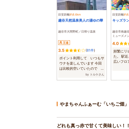
目安距離
約8.6km
目安距離
約8
越谷天然温泉美人の湯ゆの華
キッズラン
越谷市大間野町／日帰り温泉
越谷市南越
ミューズメ
王道
4.0
3.5
(
81件
)
頻繁にリ
た。 駅
ポイント利用して いつもサ
広いフロ
ウナを楽しんでいます 今回
やゲームも
は比較的空いていたので の
んびり過ごせ...
by トルケさん
やまちゃんふぁーむ「いちご畑」
どれも真っ赤で甘くて美味しい！