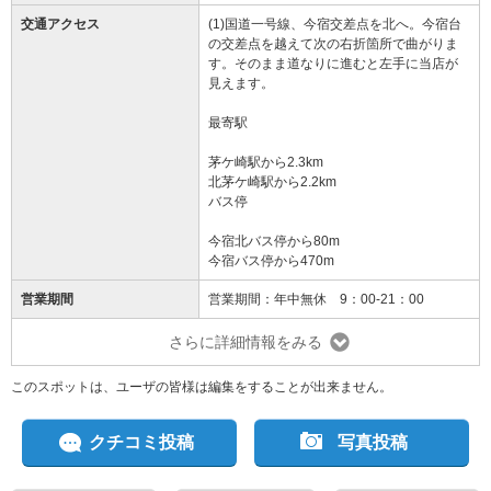
ご自宅、会社敷地、駐車場、公園、海岸など どこへでも配達可能です。
お持ちする食材も厳選しておりますので必ずご満足いただける内容となってま
交通アクセス
(1)国道一号線、今宿交差点を北へ。今宿台
す。
の交差点を越えて次の右折箇所で曲がりま
もちろん BBQに使う機材は全てセットに含まれているので手ぶらで楽しめま
す。そのまま道なりに進むと左手に当店が
す。
見えます。
配達も設営も無料！（都内など他府県については交通費実費頂いておりま
す。）
最寄駅
※【食材内容】 国産和牛ロースA4ランク（1人前90グラム） 豚バラ（1人前80
グラム） 鳥もも（1人前80グラム） 粗挽きウインナー（2本）手羽先（1本） 焼
茅ケ崎駅から2.3km
き野菜（3種） 焼きそば（もやし付）
北茅ケ崎駅から2.2km
バス停
今宿北バス停から80m
今宿バス停から470m
営業期間
営業期間：年中無休 9：00-21：00
さらに詳細情報をみる
このスポットは、ユーザの皆様は編集をすることが出来ません。
クチコミ投稿
写真投稿