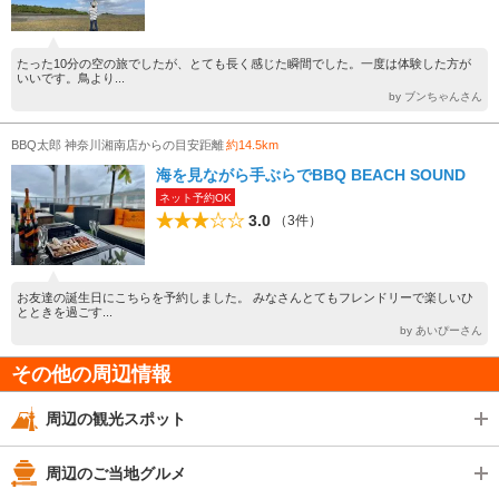
たった10分の空の旅でしたが、とても長く感じた瞬間でした。一度は体験した方が
いいです。鳥より...
by ブンちゃんさん
BBQ太郎 神奈川湘南店からの目安距離
約14.5km
海を見ながら手ぶらでBBQ BEACH SOUND
ネット予約OK
3.0
（3件）
お友達の誕生日にこちらを予約しました。 みなさんとてもフレンドリーで楽しいひ
とときを過ごす...
by あいぴーさん
その他の周辺情報
周辺の観光スポット
周辺のご当地グルメ