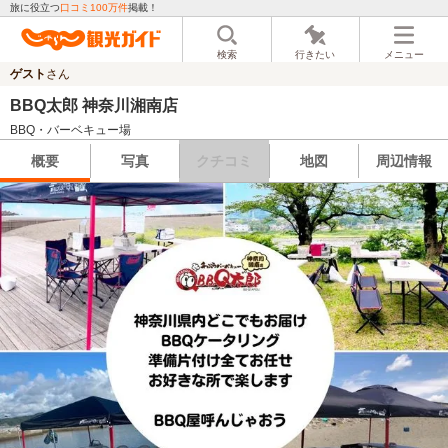
旅に役立つ
口コミ100万件
掲載！
検索
行きたい
メニュー
ゲスト
さん
BBQ太郎 神奈川湘南店
BBQ・バーベキュー場
概要
写真
クチコミ
地図
周辺情報