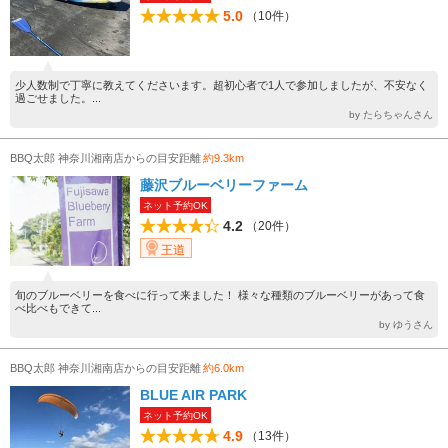
5.0
（10件）
少人数制で丁寧に教えてくださいます。超初心者で1人で参加しましたが、不安なく
過ごせました。...
by たらちゃんさん
BBQ太郎 神奈川湘南店からの目安距離
約9.3km
藤沢ブルーベリーファーム
ネット予約OK
4.2
（20件）
王道
旬のブルーベリーを食べに行って来ました！ 様々な種類のブルーベリーがあって食
べ比べもできて...
by ゆうさん
BBQ太郎 神奈川湘南店からの目安距離
約6.0km
BLUE AIR PARK
ネット予約OK
4.9
（13件）