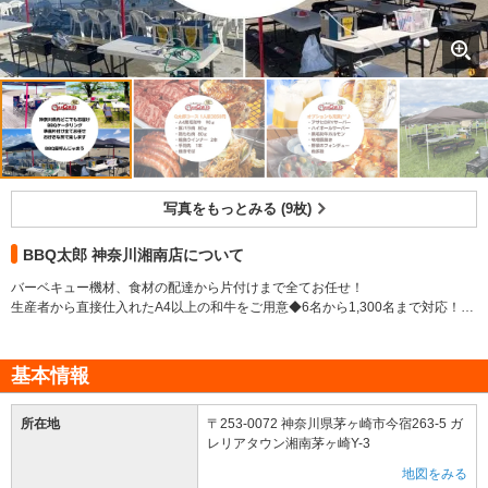
写真をもっとみる (9枚)
BBQ太郎 神奈川湘南店について
バーベキュー機材、食材の配達から片付けまで全てお任せ！
生産者から直接仕入れたA4以上の和牛をご用意◆6名から1,300名まで対応！◆
神奈川県内はどこへでも配達！
出張バーベキューＱ太郎コース
【BBQ太郎 神奈川湘南店】は必要な食材の配達から機材まで全て揃った
機材配送から片付け、食材の準備まで含まれたプランとなります。
基本情報
本格的な出張バーベキュー店です！
幅広い年齢層に美味しく召し上がって頂ける自慢のタレでBBQパーティーを存
分にお楽しみ下さい。さらに、バーベキューの定番メニュー「焼きそば」か
所在地
〒253-0072 神奈川県茅ヶ崎市今宿263-5 ガ
生産者から直接仕入れた新鮮で旨味抜群な国産黒毛和牛A4肉をお楽しみいただ
「焼きおにぎり」がBBQ太郎なら全てのコースに含まれています。
レリアタウン湘南茅ヶ崎Y-3
けます。
最小6名から1,300名まで対応可能ですので会社の親睦会 部活の打ち上げ 同
コース内容（全8品）
地図をみる
窓会など様々なイベントにかがですか？
機材設営から撤収 食材の準備まで当店にすべてお任せ下さい。