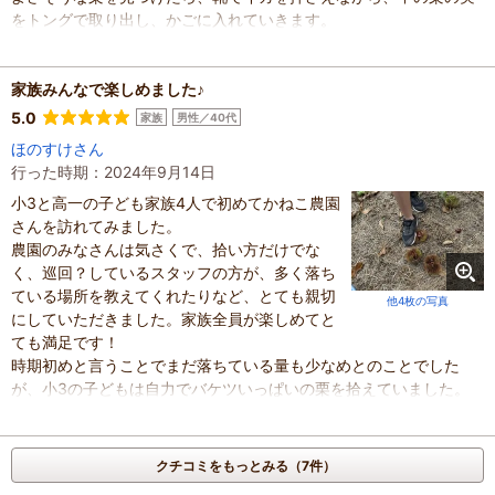
をトングで取り出し、かごに入れていきます。
体験時間の１時間で、けっこう採れました。
採った栗を受付にいる農園のかたに渡し、虫食いの穴があったり、
白くなっているものは、選別してもらいます。
家族みんなで楽しめました♪
重さを計ってもらうと約８００グラムでした。１キロあたり２００
5.0
家族
男性／40代
０円なので、１６００円支払い、持って帰りました。
ほのすけさん
混雑具合
：
普通
行った時期：2024年9月14日
滞在時間
：
1～2時間
小3と高一の子ども家族4人で初めてかねこ農園
人数
：
未設定
投稿日
さんを訪れてみました。
：
2024年9月15日
農園のみなさんは気さくで、拾い方だけでな
く、巡回？しているスタッフの方が、多く落ち
ている場所を教えてくれたりなど、とても親切
他4枚の写真
にしていただきました。家族全員が楽しめてと
ても満足です！
時期初めと言うことでまだ落ちている量も少なめとのことでした
が、小3の子どもは自力でバケツいっぱいの栗を拾えていました。
イガも時々落ちてきますので、念の為、帽子着用をお勧めします。
混雑具合
：
空いていた
滞在時間
：
1時間未満
クチコミをもっとみる（7件）
家族の内訳
：
お子様、
配偶者、