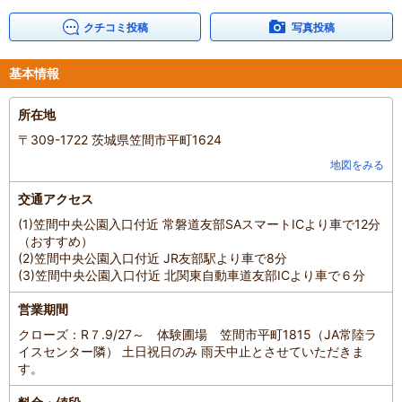
子どもの年齢
：
7～12歳、
13歳以上
人数
：
3人～5人
クチコミ投稿
写真投稿
投稿日
：
2024年9月14日
基本情報
所在地
〒309-1722 茨城県笠間市平町1624
地図をみる
交通アクセス
(1)笠間中央公園入口付近 常磐道友部SAスマートICより車で12分
（おすすめ）
(2)笠間中央公園入口付近 JR友部駅より車で8分
(3)笠間中央公園入口付近 北関東自動車道友部ICより車で６分
営業期間
クローズ：R７.9/27～ 体験圃場 笠間市平町1815（JA常陸ラ
イスセンター隣） 土日祝日のみ 雨天中止とさせていただきま
す。