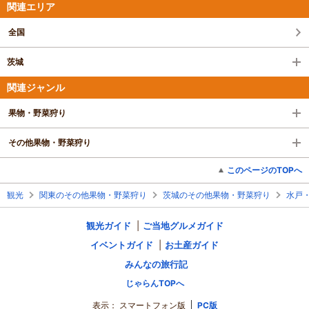
関連エリア
全国
茨城
関連ジャンル
果物・野菜狩り
その他果物・野菜狩り
このページのTOPへ
観光
関東のその他果物・野菜狩り
茨城のその他果物・野菜狩り
水戸
観光ガイド
ご当地グルメガイド
イベントガイド
お土産ガイド
みんなの旅行記
じゃらんTOPへ
表示：
スマートフォン版
PC版