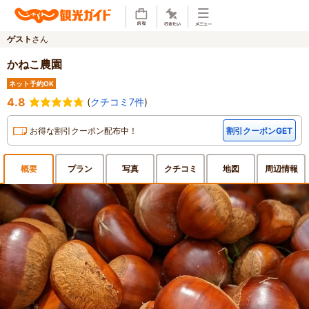
ゲスト
さん
かねこ農園
ネット予約OK
4.8
(
クチコミ7件
)
お得な割引クーポン配布中！
割引クーポンGET
概要
プラン
写真
クチ
コミ
地図
周辺
情報