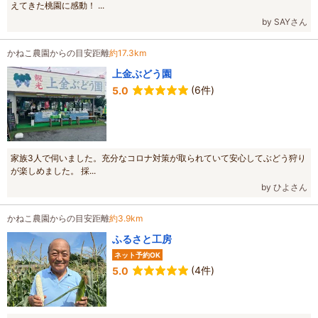
えてきた桃園に感動！ ...
by SAYさん
かねこ農園からの目安距離
約17.3km
上金ぶどう園
(6件)
5.0
家族3人で伺いました。充分なコロナ対策が取られていて安心してぶどう狩り
が楽しめました。 採...
by ひよさん
かねこ農園からの目安距離
約3.9km
ふるさと工房
ネット予約OK
(4件)
5.0