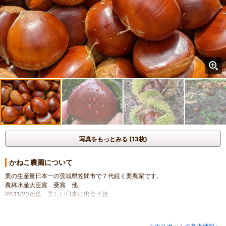
写真をもっとみる (13枚)
かねこ農園について
栗の生産量日本一の茨城県笠間市で７代続く栗農家です。
農林水産大臣賞 受賞 他
R6.11/20放送 美しい日本に出会う旅
R5.９/21放送 グッドモーニング出演 他多数
ありのままの圃場で栗拾い体験できますよ。
童心にかえって自然の中で栗拾いを楽しみませんか？