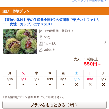
このスポットの基本情報へ
ピカピカの大きな栗にきっと驚くはず。
道具（トング・バケツ）は揃えてありますのでてぶらでOK
サンダルはご遠慮ください。
遊び・体験プラン
住所と圃場は場所が違いますのでお間違えの無いようお願いします。
【栗拾い体験】栗の生産量全国1位の笠間市で栗拾い！ファミリ
ー・女性・カップルにオススメ♪
随時、栗園の様子等情報発信していますのでぜひフォローお願いします！！
https://www.instagram.com/kanekonouen_kuri
その他果物・野菜狩り
またホームページ・ECサイトでも購入できます
50分
かねこ農園ホームページ
1人～8人
https://kaneko-kuri.jp
3歳以上
食べチョク
https://www.tabechoku.com/producers/22584
大人（18歳以上）
550円～
月
火
水
木
金
土
日
月
8/10
8/11
8/12
8/13
8/14
8/15
8/16
8/17
※最新情報はプラン詳細画面にてご確認下さい。
プランをもっとみる（1件）