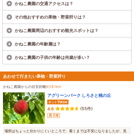
かねこ農園の交通アクセスは？
その他おすすめの果物・野菜狩りは？
かねこ農園周辺のおすすめ観光スポットは？
かねこ農園の年齢層は？
かねこ農園の子供の年齢は何歳が多い？
あわせて行きたい果物・野菜狩り
かねこ農園からの目安距離
約18.1km
アグリーンパーク しろさと桃の丘
ネット予約OK
(55件)
4.6
王道
場所はちょっと分かりにくいところで、着くまでは不安になりましたが、見