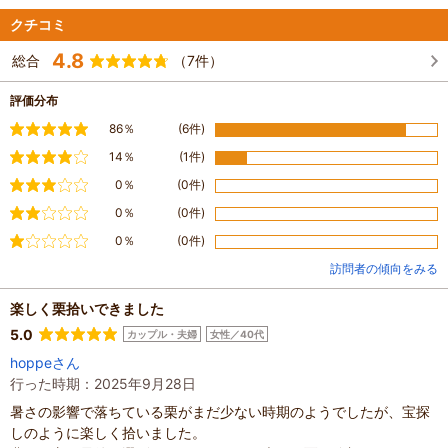
クチコミ
4.8
総合
（7件）
評価分布
満足
86％
(6件)
やや満足
14％
(1件)
普通
0％
(0件)
やや不満
0％
(0件)
不満
0％
(0件)
訪問者の傾向をみる
楽しく栗拾いできました
5.0
カップル・夫婦
女性／40代
hoppeさん
行った時期：2025年9月28日
暑さの影響で落ちている栗がまだ少ない時期のようでしたが、宝探
しのように楽しく拾いました。