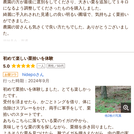
農園の方が最後に選別をしてくださり、大きい栗を追加して１キロ
になるよう調整してくださったものを購入しました。
綺麗に手入れされた見通しの良い明るい圃場で、気持ちよく栗拾い
ができました。
農園の皆さんも気さくで良い方たちでした。ありがとうございまし
た。
混雑具合
：
普通
滞在時間
：
1時間未満
人数
：
未設定
投稿日
：
2025年9月30日
初めて楽しい栗拾いを体験
5.0
一人
男性／50代
hidepoさん
お宿ツウ
行った時期：2024年9月
初めて栗拾いを体験しました。とても楽しかっ
たです。
受付を済ませたら、かごとトングを借り、体に
虫除けスプレーをかけ、両手に軍手をして、栗
拾いのスタートです。
他2枚の写真
あちらこちらに落ちている栗のイガの中から、
美味しそうな栗の実を探しながら、栗畑を歩き回りました。
よさそうな栗を見つけたら、靴でイガを押さえながら、中の栗の実