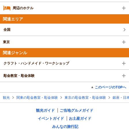
周辺のホテル
関連エリア
全国
東京
関連ジャンル
クラフト・ハンドメイド・ワークショップ
彫金教室・彫金体験
このページのTOPへ
観光
関東の彫金教室・彫金体験
東京の彫金教室・彫金体験
銀座・日
観光ガイド
ご当地グルメガイド
イベントガイド
お土産ガイド
みんなの旅行記