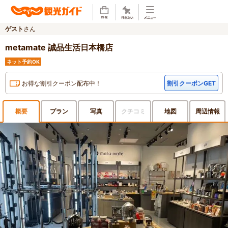
ゲスト
さん
metamate 誠品生活日本橋店
ネット予約OK
お得な割引クーポン配布中！
割引クーポンGET
概要
プラン
写真
クチ
コミ
地図
周辺
情報