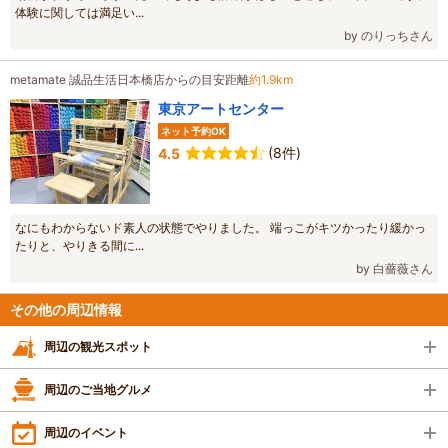
体験に関しては満足い...
by のりっちさん
metamate 誠品生活日本橋店からの目安距離
約1.9km
東京アートセンター
ネット予約OK
(8件)
4.5
なにもわからないド素人の状態でやりました。 端っこがキツかったり緩かっ
たりと、やりきる間に...
by 白薔薇さん
その他の周辺情報
周辺の観光スポット
周辺のご当地グルメ
周辺のイベント