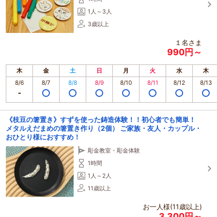
1人～3人
3歳以上
１名さま
990円～
木
金
土
日
月
火
水
木
8/6
8/7
8/8
8/9
8/10
8/11
8/12
8/13
《枝豆の箸置き》すずを使った鋳造体験！！初心者でも簡単！
メタルえだまめの箸置き作り（2個） ご家族・友人・カップル・
おひとり様におすすめ！
彫金教室・彫金体験
1時間
1人～2人
11歳以上
お一人様(11歳以上)
3,300円～