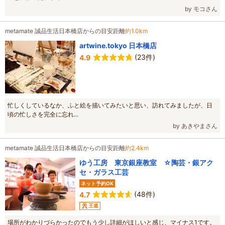
by モコさん
metamate 誠品生活日本橋店からの目安距離
約1.0km
artwine.tokyo 日本橋店
(23件)
4.9
忙しくしているなか、ふと絵を描いてみたいと思い、訪れてみましたが、日
頃の忙しさを完全に忘れ...
by あきやまさん
metamate 誠品生活日本橋店からの目安距離
約2.4km
ゆう工房 東京銀座教室 ☆陶芸・銀アク
セ・ガラス工芸
ネット予約OK
(48件)
4.7
王道
場所がわかりづらかったのでもう少し詳細がほしいと感じ、マイナス1です。