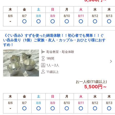
木
金
土
日
月
火
水
木
8/6
8/7
8/8
8/9
8/10
8/11
8/12
8/13
《ぐい呑み》すずを使った鋳造体験！！初心者でも簡単！！ぐ
い呑み造り（1個）ご家族・友人・カップル・おひとり様におす
すめ！
彫金教室・彫金体験
1時間
1人～2人
11歳以上
お一人様(11歳以上)
5,500円～
木
金
土
日
月
火
水
木
8/6
8/7
8/8
8/9
8/10
8/11
8/12
8/13