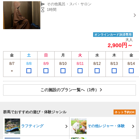
その他風呂・スパ・サロン
1時間
オンラインカード決済専用
大人
2,900円～
金
土
日
月
火
水
木
金
8/7
8/8
8/9
8/10
8/11
8/12
8/13
8/14
この施設のプラン一覧へ（1件）
群馬でおすすめの遊び・体験ジャンル
ネット予約OK
ラフティング
その他レジャー・体験