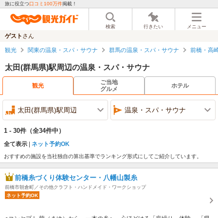
旅に役立つ
口コミ100万件
掲載！
検索
行きたい
メニュー
ゲスト
さん
観光
関東の温泉・スパ・サウナ
群馬の温泉・スパ・サウナ
前橋・高
太田(群馬県)駅周辺の温泉・スパ・サウナ
ご当地
観光
ホテル
グルメ
太田(群馬県)駅周辺
温泉・スパ・サウナ
1 - 30件
（全34件中）
全て表示
ネット予約OK
おすすめの施設を当社独自の算出基準でランキング形式にしてご紹介しています。
前橋糸づくり体験センター・八幡山製糸
前橋市朝倉町／その他クラフト・ハンドメイド・ワークショップ
ネット予約OK