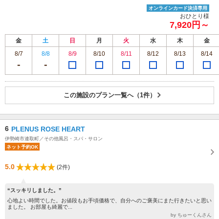
オンラインカード決済専用
おひとり様
7,920円～
金
土
日
月
火
水
木
金
8/7
8/8
8/9
8/10
8/11
8/12
8/13
8/14
この施設のプラン一覧へ（1件）
6
PLENUS ROSE HEART
伊勢崎市連取町／その他風呂・スパ・サロン
ネット予約OK
5.0
(2件)
“スッキリしました。”
心地よい時間でした。お値段もお手頃価格で、自分へのご褒美にまた行きたいと思い
ました。 お部屋も綺麗で...
by ちゅーくんさん