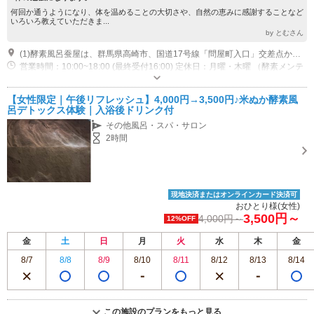
何回か通うようになり、体を温めることの大切さや、自然の恵みに感謝することなど
いろいろ教えていただきま...
by とむさん
(1)酵素風呂蚕屋は、群馬県高崎市、国道17号線「問屋町入口」交差点から 高崎渋川バイパスを北に向かい、車で16分のところにあります。 所在地〒370-3511 群馬県高崎市金古町1192-1 ＴＥＬ027-388-9693
営業時間：10:00~18:00 (最終受付16:00) 定休日：月曜・木曜 （酵素メンテ
ナンスのため）
専用駐車場あり（無料）10台
【女性限定｜午後リフレッシュ】4,000円→3,500円♪米ぬか酵素風
呂デトックス体験｜入浴後ドリンク付
その他風呂・スパ・サロン
2時間
現地決済またはオンラインカード決済可
おひとり様(女性)
3,500円～
4,000円～
12%OFF
金
土
日
月
火
水
木
金
8/7
8/8
8/9
8/10
8/11
8/12
8/13
8/14
この施設のプランをもっと見る