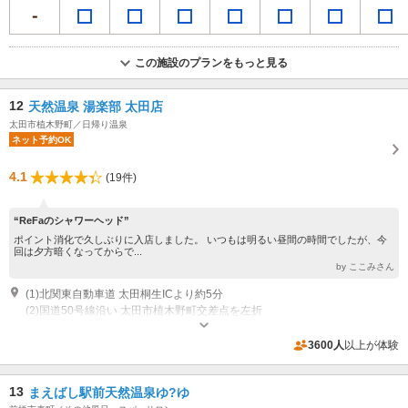
この施設のプランをもっと見る
12
天然温泉 湯楽部 太田店
太田市植木野町／日帰り温泉
ネット予約OK
4.1
(19件)
“ReFaのシャワーヘッド”
ポイント消化で久しぶりに入店しました。 いつもは明るい昼間の時間でしたが、今
回は夕方暗くなってからで...
by ここみさん
(1)北関東自動車道 太田桐生ICより約5分
(2)国道50号線沿い 太田市植木野町交差点を左折
専用駐車場あり（無料）1500台
3600人
以上が体験
13
まえばし駅前天然温泉ゆ?ゆ