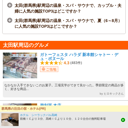
太田(群馬県)駅周辺の温泉・スパ・サウナで、カップル・夫
婦に人気の施設TOP3はどこですか？
太田(群馬県)駅周辺の温泉・スパ・サウナで、夏（6～8月）
に人気の施設TOP3はどこですか？
太田駅周辺のグルメ
ガトーフェスタ ハラダ 新本館シャトー・デ
ュ・ボヌール
4.3
(483件)
ご当地
なかなか入手できないこのお菓子。工場見学ができて良かった。季節限定の商品が多
く、好きな商品...
by ヒロキックさん
登利平 本店
群馬県の注目の宿・ホテル[PR]
4.4
(263件)
ホテル シーラックパル高崎
ご当地
前橋ＩＣより３分、高崎ＩＣより１０分、１２０台分の無料駐車場