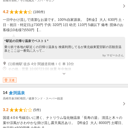
前橋市表町／その他風呂・スパ・サロン
4.2
(186件)
一日中かけ流しで清潔なお湯です。100%自家源泉。 【料金】 大人: 630円 土・
日・祝日・特定日は730円 子供: 320円 1日 幼児: 110円 5歳以下 備考: 団体のお
客様(10名様?)550円 【...
“駅近の日帰り温泉でベスト１”
乗り鉄で各地の駅近くの日帰り温泉を 検索利用してるが東北線東鷲宮駅の百観音温
泉とここは一番気に入って...
by マゼールさん
(1)前橋駅 徒歩 4分 関越道前橋ＩＣ 車 10分
その他：営業 10:00?23:00 休業 年中無休
王道
14
倉渕温泉
高崎市倉渕町権田／健康ランド・スーパー銭湯
3.2
(5件)
国道４0６号線沿いに湧く、ナトリウム塩化物温泉「長寿の湯」 清流と木々の
葉や涼風がさわやかな掛け流し露天風呂あり。 【料金】 大人: 8000円 土曜日、