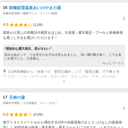
16
前橋荻窪温泉あいのやまの湯
前橋市荻窪町／健康ランド・スーパー銭湯
4.0
(11件)
源泉かけ流しの内風呂付個室をはじめ、大浴場・露天風呂・プールと多種多様
な過ごし方をお選びいただけます！
“開放的な露天風呂、星がきれい”
花火があがって、つま先立ちをすれば見られました。 洗い場の数が多く、とても良
いお湯でした。入浴後も、...
by よしぞーさん
(1)JR前橋駅から「永井バス 荻窪公園行」にて「荻窪公園」で下車１分
営業：11:00～20:00 休業：毎週火曜日（祝日の場合、営業し翌日休館）
17
天神の湯
高崎市中尾町／その他風呂・スパ・サロン
4.0
(21件)
地下１３１０メートルから湧出する100％自家源泉のまじりっけなしの源泉掛
流し！ 全部温泉の内湯・露天風呂・露天スペースにはサウナ、ミネラルたっぷ