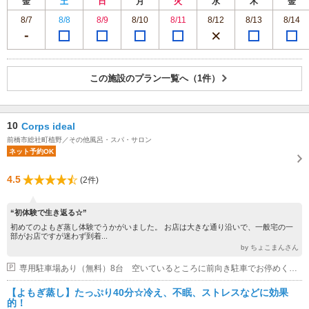
金
土
日
月
火
水
木
金
8/7
8/8
8/9
8/10
8/11
8/12
8/13
8/14
この施設のプラン一覧へ（1件）
10
Corps ideal
前橋市総社町植野／その他風呂・スパ・サロン
ネット予約OK
4.5
(2件)
“初体験で生き返る☆”
初めてのよもぎ蒸し体験でうかがいました。 お店は大きな通り沿いで、一般宅の一
部がお店ですが迷わず到着...
by ちょこまんさん
専用駐車場あり（無料）8台 空いているところに前向き駐車でお停めください。
【よもぎ蒸し】たっぷり40分☆冷え、不眠、ストレスなどに効果
的！