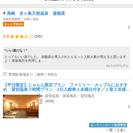
4
高崎 京ヶ島天然温泉 湯都里
高崎市島野町／日帰り温泉
ネット予約OK
3.4
(5件)
“いい湯だな！”
とってもいい湯でした。 炭酸泉を導入されたらもっと入館人数が増えると思います
よ！ 家族風呂を利用しま...
by たけやんさん
専用駐車場あり（無料）400台
【平日限定】じゃらん限定プラン ファミリー・カップルにおすす
め 貸切温泉３時間プラン 1日入館券２名様分付き／１室２名様料
金
貸切温泉・家族風呂・貸切風呂
3時間
オンラインカード決済専用
一室（２名）