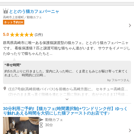
ととのう猫カフェバーニャ
高崎市上並榎町／動物カフェ
ネット予約OK
5.0
(1件)
群馬県高崎市に唯一ある保護猫譲渡型の猫カフェ。ととのう猫カフェバーニャ
です。 看板保護猫７匹と譲渡可能な猫ちゃん達がいます。 サウナをイメージし
たゆったりで猫ちゃんたちと...
“幸せ時間”
約5カ月ぶりに行きました。室内に入った時に、くま君ともみじが駆け寄って来てく
れました。 時間的に(11時...
by フルーツさん
(1)17号線(高崎前橋バイパス)を前橋から高崎方面に。 セキチュー高崎店様をすぎ、しばらく進むと左手に陽光自動様がみてきます。
(2)そのまま真っ直ぐ陸橋を進むと二股に別れます。右がそのまま17号線。左に進むと高崎駒形線に入ります。
営業時間：11:00から18:00(最終入場17:30)
専用駐車場あり（無料）10台 店舗の斜め向かいに砂利の駐車場があります。INFINITYの立札がある駐車場をご利用ください。ビルの共有駐車場のため止める場所の厳守をお願い致します。
30分利用ご予約!【猫カフェ(時間選択制)+ワンドリンク付】ゆっく
り触れあえる時間を大切にした猫ファーストのお店です♪
動物カフェ
30分