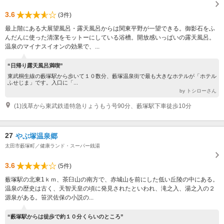
3.6
(3件)
最上階にある大展望風呂・露天風呂からは関東平野が一望できる。御影石をふ
んだんに使った清潔をモットーにしている浴槽。開放感いっぱいの露天風呂。
温泉のマイナスイオンの効果で、...
“日帰り露天風呂満喫”
東武桐生線の藪塚駅から歩いて１０数分、藪塚温泉街で最も大きなホテルが「ホテル
ふせじま」です。入口に「...
by トシローさん
(1)浅草から東武鉄道特急りょうもう号90分、藪塚駅下車徒歩10分
27
やぶ塚温泉郷
太田市藪塚町／健康ランド・スーパー銭湯
3.6
(5件)
薮塚駅の北東1ｋｍ、茶臼山の南方で、赤城山を前にした低い丘陵の中にある。
温泉の歴史は古く、天智天皇の頃に発見されたといわれ、滝之入、湯之入の２
源泉がある。笹沢佐保の小説の...
“藪塚駅からは徒歩で約１０分くらいのところ”