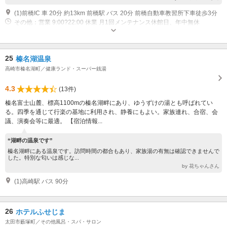
(1)前橋IC 車 20分 約13km 前橋駅 バス 20分 前橋自動車教習所下車徒歩3分
その他：営業 9:00?22:00 休業 月1回メンテナンス休館日、年中無休
25
榛名湖温泉
高崎市榛名湖町／健康ランド・スーパー銭湯
4.3
(13件)
榛名富士山麓、標高1100mの榛名湖畔にあり、ゆうずけの湯とも呼ばれてい
る。四季を通じて行楽の基地に利用され、静養にもよい。家族連れ、合宿、会
議、演奏会等に最適。 【宿泊情報...
“湖畔の温泉です”
榛名湖畔にある温泉です。訪問時間の都合もあり、家族湯の有無は確認できませんで
した。特別な匂いは感じな...
by 花ちゃんさん
(1)高崎駅 バス 90分
26
ホテルふせじま
太田市藪塚町／その他風呂・スパ・サロン