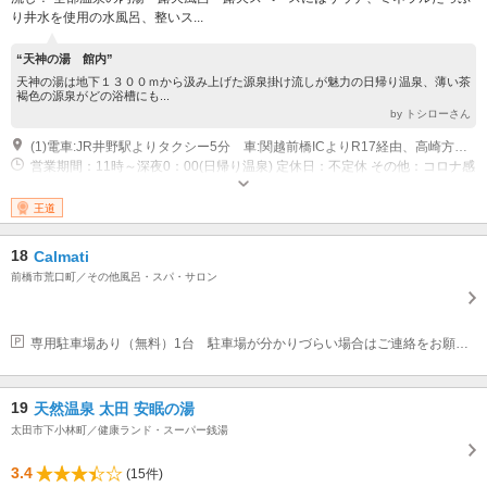
り井水を使用の水風呂、整いス...
“天神の湯 館内”
天神の湯は地下１３００ｍから汲み上げた源泉掛け流しが魅力の日帰り温泉、薄い茶
褐色の源泉がどの浴槽にも...
by トシローさん
(1)電車:JR井野駅よりタクシー5分 車:関越前橋ICよりR17経由、高崎方面へ5分
営業期間：11時～深夜0：00(日帰り温泉) 定休日：不定休 その他：コロナ感
染拡大状況により、営業時間・営業日（休館日）は変更になる場合がありま
す ※ご注意ください！現在、深夜営業（仮眠宿泊）は行っておりません 詳
王道
細は公式HPをご覧ください！
18
Calmati
前橋市荒口町／その他風呂・スパ・サロン
専用駐車場あり（無料）1台 駐車場が分かりづらい場合はご連絡をお願い致します。
19
天然温泉 太田 安眠の湯
太田市下小林町／健康ランド・スーパー銭湯
3.4
(15件)