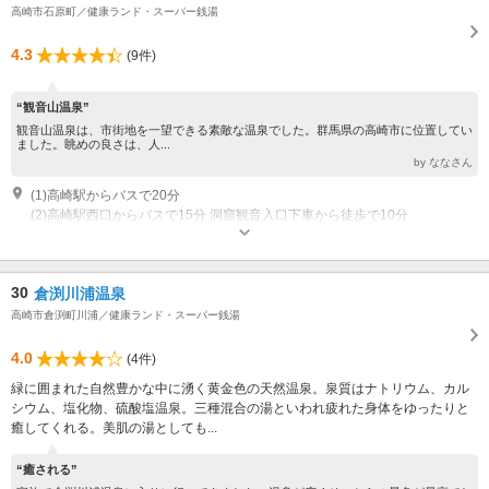
高崎市石原町／健康ランド・スーパー銭湯
4.3
(9件)
“観音山温泉”
観音山温泉は、市街地を一望できる素敵な温泉でした。群馬県の高崎市に位置してい
ました。眺めの良さは、人...
by ななさん
(1)高崎駅からバスで20分
(2)高崎駅西口からバスで15分 洞窟観音入口下車から徒歩で10分
30
倉渕川浦温泉
高崎市倉渕町川浦／健康ランド・スーパー銭湯
4.0
(4件)
緑に囲まれた自然豊かな中に湧く黄金色の天然温泉。泉質はナトリウム、カル
シウム、塩化物、硫酸塩温泉。三種混合の湯といわれ疲れた身体をゆったりと
癒してくれる。美肌の湯としても...
“癒される”