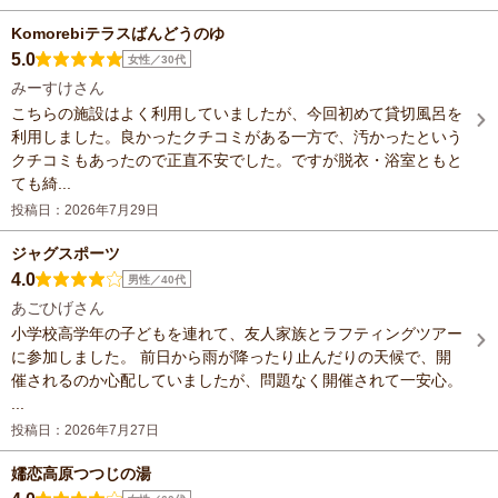
Komorebiテラスばんどうのゆ
5.0
女性／30代
みーすけさん
こちらの施設はよく利用していましたが、今回初めて貸切風呂を
利用しました。良かったクチコミがある一方で、汚かったという
クチコミもあったので正直不安でした。ですが脱衣・浴室ともと
ても綺...
投稿日：2026年7月29日
ジャグスポーツ
4.0
男性／40代
あごひげさん
小学校高学年の子どもを連れて、友人家族とラフティングツアー
に参加しました。 前日から雨が降ったり止んだりの天候で、開
催されるのか心配していましたが、問題なく開催されて一安心。
...
投稿日：2026年7月27日
嬬恋高原つつじの湯