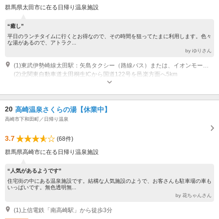
群馬県太田市に在る日帰り温泉施設
“癒し”
平日のランチタイムに行くとお得なので、その時間を狙ってたまに利用します。色々
な湯があるので、アトラク...
by ゆりさん
(1)東武伊勢崎線太田駅：矢島タクシー（路線バス）または、イオンモール太田行きバスで乗車10分、終点下車すぐ
(2)北関東自動車道太田桐生ICから国道122号を邑楽方面へ5km
営業時間：10：00～24：00 （最終入館受付 23：00まで） 休館日：毎月第
4火曜日 （祝日は営業）
20
高崎温泉さくらの湯【休業中】
高崎市下和田町／日帰り温泉
3.7
(68件)
群馬県高崎市に在る日帰り温泉施設
“人気があるようです”
住宅街の中にある温泉施設です。結構な人気施設のようで、お客さんも駐車場の車も
いっぱいです。無色透明無...
by 花ちゃんさん
(1)上信電鉄「南高崎駅」から徒歩3分