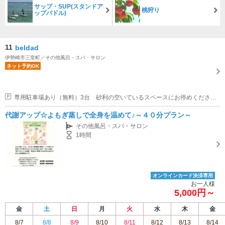
サップ・SUP(スタンドア
桃狩り
ップパドル)
11
beldad
伊勢崎市三室町／その他風呂・スパ・サロン
ネット予約OK
専用駐車場あり（無料）3台 砂利の空いているスペースにお停めください。
代謝アップ☆よもぎ蒸しで全身を温めて♪～４０分プラン～
その他風呂・スパ・サロン
1時間
オンラインカード決済専用
お一人様
5,000円～
金
土
日
月
火
水
木
金
8/7
8/8
8/9
8/10
8/11
8/12
8/13
8/14