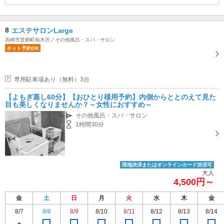
8
エステサロンLarge
高崎市箕郷町柏木沢／その他風呂・スパ・サロン
ネット予約OK
専用駐車場あり（無料）3台
【よもぎ蒸し60分】【おひとり様用予約】内側からととのえて見た
目も美しくなりませんか？～女性におすすめ～
その他風呂・スパ・サロン
1時間30分
現地決済またはオンラインカード決済可
大人
4,500円～
金
土
日
月
火
水
木
金
8/7
8/8
8/9
8/10
8/11
8/12
8/13
8/14