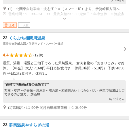
by nonさん
(1)・北関東自動車道・波志江ＰＡ（スマートIC）より、伊勢崎駅方面へ約2,800m・「オートレース場東」交差点より、華蔵寺公園方面へ約3,000m・JR伊勢崎駅より、北へ約1,000m
営業時間：9：00～24：00 最終入館23：30 定休日：年中無休 ※施設点
検日、年数回休業あり
王道
一人旅
22
くらぶち相間川温泉
高崎市倉渕町水沼／健康ランド・スーパー銭湯
4.4
(12件)
湯質、湯量、湯温と三拍子そろった天然温泉。 倉渕名物の「おきりこみ」が好
評。 【料金】 大人: 7160円 平日1泊2食付き 休憩3時間（510円） 子供: 4850
円 平日1泊2食付き、休憩3...
“高崎市内最高品質の温泉です”
万座・草津～伊香保～川原湯～鳩の湯～相間川のいくつかとバス・列車で温泉はしご
できるのが魅力。 加温加...
by 北京さん
(1)高崎駅 バス 90分 関越自動車道前橋ＩＣ 車 60分
23
群馬温泉やすらぎの湯