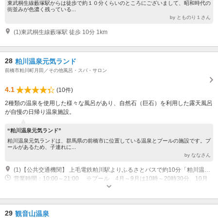
東武桐生線藪塚駅からは徒歩で約１０分くらいのところにございまして、昭和時代の
街並みが色濃く残っている...
by とものり１さん
(1)東武桐生線藪塚駅 徒歩 10分 1km
28
粕川温泉元気ランド
前橋市粕川町月田／その他風呂・スパ・サロン
4.1
(10件)
2種類の温泉を使用した様々な風呂があり、自然石（巨石）を利用した露天風呂
が自慢の日帰り温泉施設。
“粕川温泉元気ランド”
粕川温泉元気ランドは、群馬県の前橋市に位置している温泉とプールの施設です。プ
ールがあるため、子連れに...
by ななさん
(1)【公共交通機関】 上毛電鉄粕川駅よりふるさとバスで約10分「粕川温泉元気ランド」下車 【車】 北関東自動車道伊勢崎I.Cから約25分 関越自動車道前橋I.Cから約40分
営業時間：10:00～21:00 ※プール 4月～9月は10時～20時30分、10月
～3月は11：00～17：00まで 休館：第2木曜日
29
観音山温泉