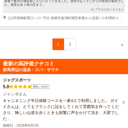
家族で倉渕川浦温泉に入りに行ってきました。湯舟が広くそこからの景色が最高でし
た。泉質も良く体の芯まで...
by アクセルゼンカイさん
(1)JR高崎駅西口 バス 75分 高崎市倉渕町権田車庫から送迎バス利用約１５分 ＪＲ高崎駅東口 バス 60分 宿泊者専用直行便（要予約）◆行き１３：００発 ◆帰りＪＲ高崎駅東口行き１１：００発 ＪＲ安中榛名駅 バス 30分 はまゆう山荘送迎バス利用（要予約）
1
2
＞
最新の高評価クチコミ
群馬周辺の温泉・スパ・サウナ
ジャグスポーツ
5.0
男性／40代
ジャンボさん
キャニオニング半日体験コースを一家4人で利用しました。 ガイ
ドさんは、とてもフランクに話をしてくれて雰囲気を作ってくだ
さり、険しい山道を歩くときも頻繁に声をかけて頂き、大変でし
た...
投稿日：2026年8月2日