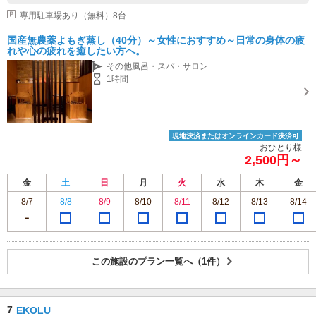
専用駐車場あり（無料）8台
国産無農薬よもぎ蒸し（40分）～女性におすすめ～日常の身体の疲
れや心の疲れを癒したい方へ。
その他風呂・スパ・サロン
1時間
現地決済またはオンラインカード決済可
おひとり様
2,500円～
金
土
日
月
火
水
木
金
8/7
8/8
8/9
8/10
8/11
8/12
8/13
8/14
この施設のプラン一覧へ（1件）
7
EKOLU