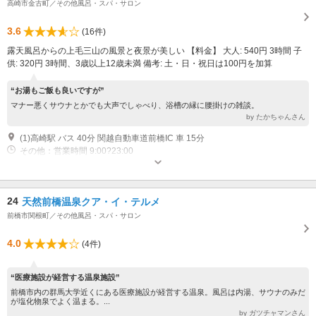
高崎市金古町／その他風呂・スパ・サロン
3.6
(16件)
露天風呂からの上毛三山の風景と夜景が美しい 【料金】 大人: 540円 3時間 子
供: 320円 3時間、3歳以上12歳未満 備考: 土・日・祝日は100円を加算
“お湯もご飯も良いですが”
マナー悪くサウナとかでも大声でしゃべり、浴槽の縁に腰掛けの雑談。
by たかちゃんさん
(1)高崎駅 バス 40分 関越自動車道前橋IC 車 15分
その他：営業時間 9:00?23:00
24
天然前橋温泉クア・イ・テルメ
前橋市関根町／その他風呂・スパ・サロン
4.0
(4件)
“医療施設が経営する温泉施設”
前橋市内の群馬大学近くにある医療施設が経営する温泉。風呂は内湯、サウナのみだ
が塩化物泉でよく温まる。...
by ガツチャマンさん