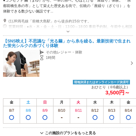
●コンセプト 繭（まゆ）から、一本の糸へ。心ほどける「座繰り」体験。 「県
都前橋生糸の市」として栄えた歴史ある街で、伝統の「座繰り（ざぐり）」を
体験できる数少ない施設です...
(1)JR両毛線「前橋大島駅」から徒歩約15分です。
営業時間：●水・木・金・土・日：13:00～18:00 事前予約制。午前中も相談
可能（HPなどでお問い合わせください）。 ●月・火：【相談可能】（2日前
までにHPなどでお問い合わせください）
専用駐車場あり（無料）1台 建物の横に１台とめることができます。 それ以上は、公共交通機関か、近隣の駐車場をご利用ください。 ※駐車場に関しては電話でご相談いただいても構いません。
【SNS映え】不思議な「光る繭」から糸を繰る。最新技術で生まれ
た蛍光シルクの糸づくり体験
その他レジャー・体験
1時間
現地決済またはオンラインカード決済可
おひとり（※6歳以上）
3,500円～
金
土
日
月
火
水
木
金
8/7
8/8
8/9
8/10
8/11
8/12
8/13
8/14
この施設のプランをもっと見る