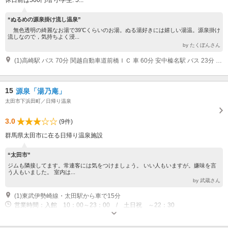
休日前は500円増 小学生: 5...
“ぬるめの源泉掛け流し温泉”
無色透明の綺麗なお湯で39℃くらいのお湯。ぬる湯好きには嬉しい湯温。源泉掛け
流しなので，気持ちよく浸...
by たくぼんさん
(1)高崎駅 バス 70分 関越自動車道前橋ＩＣ 車 60分 安中榛名駅 バス 23分 無料送迎バスあり
15
源泉「湯乃庵」
太田市下浜田町／日帰り温泉
3.0
(9件)
群馬県太田市に在る日帰り温泉施設
“太田市”
ジムも隣接してます。常連客には気をつけましょう。 いい人もいますが。嫌味を言
う人もいました。 室内は...
by 武蔵さん
(1)東武伊勢崎線・太田駅から車で15分
営業時間：入館 10：00～23：00 / 土日祝 ～22：30