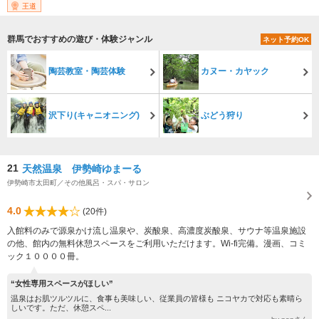
王道
群馬でおすすめの遊び・体験ジャンル
ネット予約OK
陶芸教室・陶芸体験
カヌー・カヤック
沢下り(キャニオニング)
ぶどう狩り
21
天然温泉 伊勢崎ゆまーる
伊勢崎市太田町／その他風呂・スパ・サロン
4.0
(20件)
入館料のみで源泉かけ流し温泉や、炭酸泉、高濃度炭酸泉、サウナ等温泉施設
の他、館内の無料休憩スペースをご利用いただけます。Wi-fi完備。漫画、コミ
ック１００００冊。
“女性専用スペースがほしい”
温泉はお肌ツルツルに、食事も美味しい、従業員の皆様も ニコヤカで対応も素晴ら
しいです。ただ、休憩スペ...