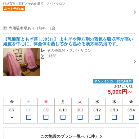
館林市富士原町／その他風呂・スパ・サロン
ネット予約OK
専用駐車場あり（無料）1台
【乳酸菌よもぎ蒸し30分♪】 よもぎや漢方剤の蒸気を吸収率が高い
経皮を中心に、体全体を蒸し芯から温める漢方蒸気浴です。
その他風呂・スパ・サロン
1時間
オンラインカード決済専用
おひとり様
5,000円～
金
土
日
月
火
水
木
金
8/7
8/8
8/9
8/10
8/11
8/12
8/13
8/14
この施設のプラン一覧へ（1件）