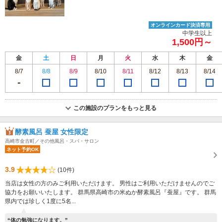
オンラインカード決済専用
中学生以上
1,500円～
金
土
日
月
火
水
木
金
8/7
8/8
8/9
8/10
8/11
8/12
8/13
8/14
この施設のプランをもっと見る
酵素風呂 蚕屋 女性限定
高崎市金古町／その他風呂・スパ・サロン
ネット予約OK
3.9
(10件)
当店は女性の方のみご利用いただけます。 男性はご利用いただけませんのでご
協力をお願いいたします。 群馬県高崎市の米ぬか酵素風呂『蚕屋』です。 群馬
県内では珍しく1度に5名...
“体の勉強になります。”