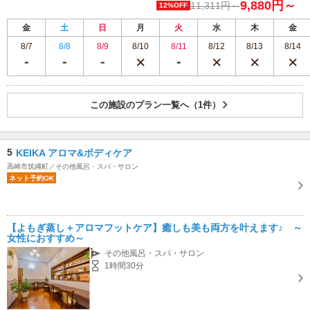
9,880円～
11,311円～
12%OFF
金
土
日
月
火
水
木
金
8/7
8/8
8/9
8/10
8/11
8/12
8/13
8/14
この施設のプラン一覧へ（1件）
5
KEIKA アロマ&ボディケア
高崎市筑縄町／その他風呂・スパ・サロン
ネット予約OK
【よもぎ蒸し＋アロマフットケア】癒しも美も両方を叶えます♪ ～
女性におすすめ～
その他風呂・スパ・サロン
1時間30分