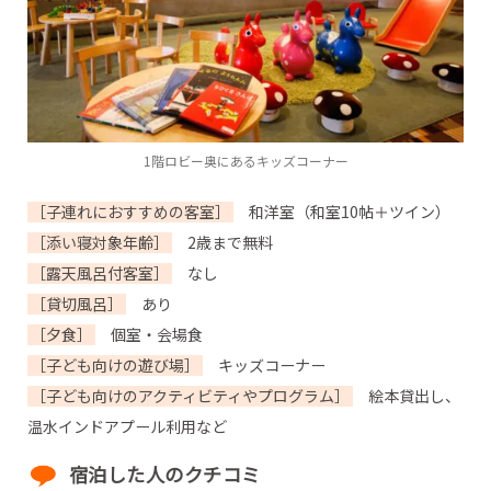
1階ロビー奥にあるキッズコーナー
［子連れにおすすめの客室］
和洋室（和室10帖＋ツイン）
［添い寝対象年齢］
2歳まで無料
［露天風呂付客室］
なし
［貸切風呂］
あり
［夕食］
個室・会場食
［子ども向けの遊び場］
キッズコーナー
［子ども向けのアクティビティやプログラム］
絵本貸出し、
温水インドアプール利用など
宿泊した人のクチコミ