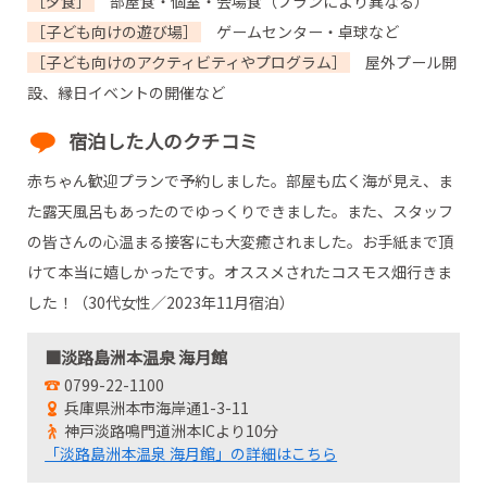
［夕食］
部屋食・個室・会場食（プランにより異なる）
［子ども向けの遊び場］
ゲームセンター・卓球など
［子ども向けのアクティビティやプログラム］
屋外プール開
設、縁日イベントの開催など
宿泊した人のクチコミ
赤ちゃん歓迎プランで予約しました。部屋も広く海が見え、ま
た露天風呂もあったのでゆっくりできました。また、スタッフ
の皆さんの心温まる接客にも大変癒されました。お手紙まで頂
けて本当に嬉しかったです。オススメされたコスモス畑行きま
した！（30代女性／2023年11月宿泊）
■淡路島洲本温泉 海月館
0799-22-1100
兵庫県洲本市海岸通1-3-11
神戸淡路鳴門道洲本ICより10分
「淡路島洲本温泉 海月館」の詳細はこちら