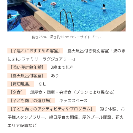
長さ25m、深さ約90cmのシーサイドプール
［子連れにおすすめの客室］
露天風呂付き特別客室「波のま
にまに-ファミリーラグジュアリー-」
［添い寝対象年齢］
2歳まで無料
［露天風呂付客室］
あり
［貸切風呂］
なし
［夕食］
部屋食・個室・会場食（プランにより異なる）
［子ども向けの遊び場］
キッズスペース
［子ども向けのアクティビティやプログラム］
釣り体験、お
子様スタンプラリー、縁日屋台の開催、屋外プール開設、花火
エリア設置など