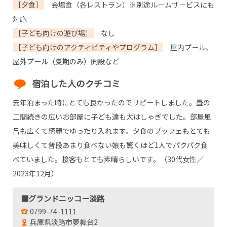
［夕食］
会場食（各レストラン）※別途ルームサービスにも
対応
［子ども向けの遊び場］
なし
［子ども向けのアクティビティやプログラム］
屋内プール、
屋外プール（夏期のみ）開設など
宿泊した人のクチコミ
去年泊まった時にとても良かったのでリピートしました。畳の
二間続きの広いお部屋に子ども達も大はしゃぎでした。部屋風
呂も広くて綺麗でゆったり入れます。夕食のブッフェもとても
美味しくて普段あまり食べない娘も驚くほど1人でパクパク食
べていました。接客もとても素晴らしいです。（30代女性／
2023年12月）
■グランドニッコー淡路
0799-74-1111
兵庫県淡路市夢舞台2