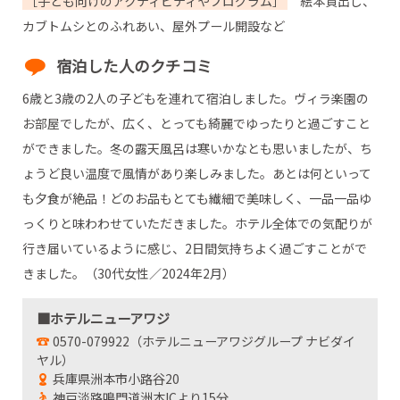
［子ども向けのアクティビティやプログラム］
絵本貸出し、
カブトムシとのふれあい、屋外プール開設など
宿泊した人のクチコミ
6歳と3歳の2人の子どもを連れて宿泊しました。ヴィラ楽園の
お部屋でしたが、広く、とっても綺麗でゆったりと過ごすこと
ができました。冬の露天風呂は寒いかなとも思いましたが、ち
ょうど良い温度で風情があり楽しみました。あとは何といって
も夕食が絶品！どのお品もとても繊細で美味しく、一品一品ゆ
っくりと味わわせていただきました。ホテル全体での気配りが
行き届いているように感じ、2日間気持ちよく過ごすことがで
きました。（30代女性／2024年2月）
■ホテルニューアワジ
0570-079922（ホテルニューアワジグループ ナビダイ
ヤル）
兵庫県洲本市小路谷20
神戸淡路鳴門道洲本ICより15分