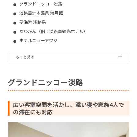
グランドニッコー淡路
淡路島洲本温泉 海月館
夢海游 淡路島
あわかん（旧：淡路島観光ホテル）
ホテルニューアワジ
淡路島うずしお温泉 うめ丸
淡路島 海上ホテル
休暇村 南淡路
慶野松原荘
グランドニッコー淡路
ホテルニューアワジ プラザ淡路島
広い客室空間を活かし、添い寝や家族4人で
の滞在にも対応