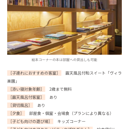
絵本コーナーの本は部屋への貸出しも可能
［子連れにおすすめの客室］
露天風呂付和スイート「ヴィラ
楽園」
［添い寝対象年齢］
2歳まで無料
［露天風呂付客室］
あり
［貸切風呂］
あり
［夕食］
部屋食・個室・会場食（プランにより異なる）
［子ども向けの遊び場］
キッズコーナー