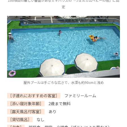
100項目の厳しい審査があるミキハウスの「ウェルカムベビーの宿」に認
定
屋外プールは手ごろな広さで、水深も約90cmと浅め
［子連れにおすすめの客室］
ファミリールーム
［添い寝対象年齢］
2歳まで無料
［露天風呂付客室］
あり
［貸切風呂］
なし