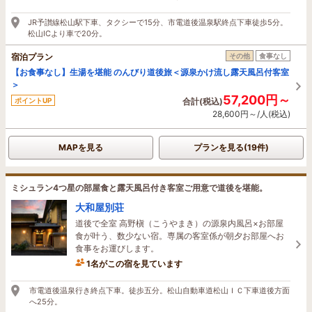
JR予讃線松山駅下車、タクシーで15分、市電道後温泉駅終点下車徒歩5分。
松山ICより車で20分。
宿泊プラン
その他
食事なし
【お食事なし】生湯を堪能 のんびり道後旅＜源泉かけ流し露天風呂付客室
＞
57,200円～
ポイントUP
合計(税込)
28,600円～/人(税込)
MAPを見る
プランを見る(19件)
ミシュラン4つ星の部屋食と露天風呂付き客室ご用意で道後を堪能。
大和屋別荘
道後で全室 高野槇（こうやまき）の源泉内風呂×お部屋
食が叶う、数少ない宿。専属の客室係が朝夕お部屋へお
食事をお運びします。
1名がこの宿を見ています
市電道後温泉行き終点下車。徒歩五分。松山自動車道松山ＩＣ下車道後方面
へ25分。