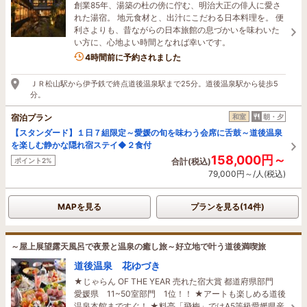
創業85年、湯築の杜の傍に佇む、明治大正の俳人に愛さ
れた湯宿。 地元食材と、出汁にこだわる日本料理を。 便
利さよりも、昔ながらの日本旅館の息づかいを味わいた
い方に、心地よい時間となれば幸いです。
1名がこの宿を見ています
4時間前に予約されました
ＪＲ松山駅から伊予鉄で終点道後温泉駅まで25分。道後温泉駅から徒歩5
分。
宿泊プラン
和室
朝・夕
【スタンダード】１日７組限定～愛媛の旬を味わう会席に舌鼓～道後温泉
を楽しむ静かな隠れ宿ステイ◆２食付
158,000円～
ポイント2%
合計(税込)
79,000円～/人(税込)
MAPを見る
プランを見る(14件)
～屋上展望露天風呂で夜景と温泉の癒し旅～好立地で叶う道後満喫旅
道後温泉 花ゆづき
★じゃらん OF THE YEAR 売れた宿大賞 都道府県部門
愛媛県 11~50室部門 1位！！ ★アートも楽しめる道後
温泉本館まですぐ！ ★料亭「飛梅」ではA5等級愛媛県産