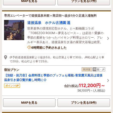
MAPを見る
プランを見る(7件)
専用エレベーターで道後温泉本館＋商店街へ徒歩1分◇足湯入場無料
道後温泉 ホテル古湧園 遥
世界基準の環境対応型ホテル。とべ動物園コラボ
「TOBEZOO ROOM～夢見るピース～」は必泊！愛媛の
季節の素材をつかったバイキング料理はカロリー、アレ
ルギー表示あり。道後温泉引き湯の展望大浴場は絶景。
1名がこの宿を見ています
6時間前に予約されました
伊予鉄道道後温泉駅より徒歩5分。松山空港より車で30分。JR松山駅より車
で20分。松山ICより車で25分。
宿泊プラン
和洋室
朝・夕
【別邸・刻乃音】会席料理と季節のブッフェも堪能♪客室露天風呂は道後
温泉引き湯◎贅沢癒し時間に◇
112,200円～
ポイントUP
合計(税込)
56,100円～/人(税込)
MAPを見る
プランを見る(9件)