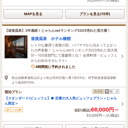
35,200円～/人(税込)
MAPを見る
プランを見る(15件)
【道後温泉】3年連続！じゃらんnetランキング2025売れた宿大賞！
道後温泉 ホテル椿館
レトロな趣漂う道後の宿。パパママから泊まってよかっ
たの声多数！ じゃらんnetランキング2023売れた宿大賞
51～100室部門にて愛媛県１位！ 会席料理・ビュッフェ
からお好みをセレクト♪
3名がこの宿を見ています
4時間前に予約されました
松山自動車道松山ICより松山市内方面へ車で約25分。伊予鉄道道後温泉駅
より徒歩約10分。
宿泊プラン
和洋室
朝・夕
【スタンダード/ビュッフェ】◆ 定番の大人気ビュッフェプラン＜じゃら
ん限定＞
66,000円～
ポイントUP
合計(税込)
33,000円～/人(税込)