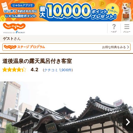
じゃらん
ゲスト
さん
お得な特典をみる
道後温泉の露天風呂付き客室
4.2
(
クチコミ
1,906
件
)