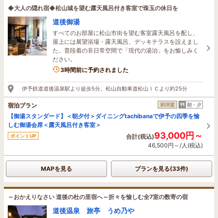
◆大人の隠れ宿◆松山城を望む露天風呂付き客室で珠玉の休日を
道後御湯
すべてのお部屋に松山市街を望む客室露天風呂を配し、
屋上には展望浴場・露天風呂、デッキテラスを設えまし
た。普段着の非日常空間で「現代の湯治」をお愉しみく
ださい。
2名がこの宿を見ています
3時間前に予約されました
伊予鉄道道後温泉駅より徒歩5分。松山自動車道松山ＩＣより約25分
宿泊プラン
和洋室
朝・夕
【御湯スタンダード】＜朝夕付＞ダイニングtachibanaで伊予の四季を愉
しむ御湯会席＜露天風呂付き客室＞
93,000円～
ポイントUP
合計(税込)
46,500円～/人(税込)
MAPを見る
プランを見る(33件)
～おかえりなさい 道後の杜の里宿へ～折々を愉しむ全7室の数寄の宿
道後温泉 旅亭 うめ乃や