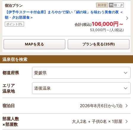
宿泊プラン
和洋室
朝・夕
【伊予牛ステーキ付会席】まろやかで深い「絹の味」を味わう美食の夜 ＜
朝・夕お部屋食＞
106,000円～
ポイント2%
合計(税込)
53,000円～/人(税込)
MAPを見る
プランを見る(35件)
温泉宿を検索
愛媛県
都道府県
エリア
道後温泉
温泉地
2026年8月6日から1泊
宿泊日
部屋人数
大人2名 + 子供0名 × 1部屋
×部屋数