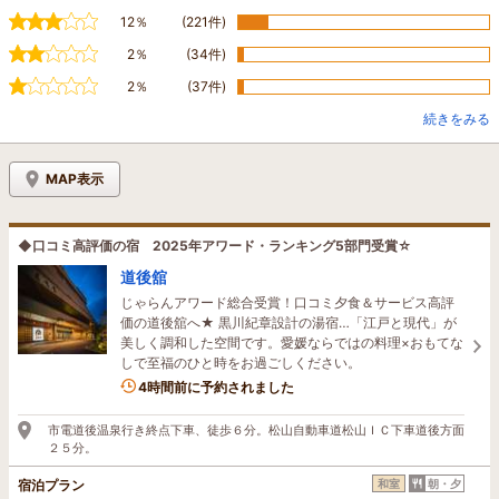
12％
(221件)
2％
(34件)
2％
(37件)
続きをみる
MAP表示
◆口コミ高評価の宿 2025年アワード・ランキング5部門受賞☆
道後舘
じゃらんアワード総合受賞！口コミ夕食＆サービス高評
価の道後舘へ★ 黒川紀章設計の湯宿…「江戸と現代」が
美しく調和した空間です。愛媛ならではの料理×おもてな
しで至福のひと時をお過ごしください。
1名がこの宿を見ています
4時間前に予約されました
市電道後温泉行き終点下車、徒歩６分。松山自動車道松山ＩＣ下車道後方面
２５分。
宿泊プラン
和室
朝・夕