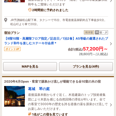
和牛もご賞味いただけます
1名がこの宿を見ています
2時間前に予約されました
JR予讃線松山駅下車、タクシーで15分、市電道後温泉駅終点下車徒歩5分。
松山ICより車で20分。
宿泊プラン
和洋室
朝・夕
【9階10階・高層階フロア指定／記念日／1泊2食】A5等級の厳選されたブ
ランド和牛を楽しむステーキ付会席＊
57,200円～
ポイントUP
合計(税込)
28,600円～/人(税込)
MAPを見る
プランを見る(4件)
2020年4月Open・客室で源泉かけ流しが堪能できる全10室の木の宿
葛城 琴の庭
道後温泉本館からすぐ近く。木造建築のトップ技術者集
団により木肌を感じる自然回帰の滞在が叶います。全て
の客室で3000年の歴史を誇る道後の湯を源泉かけ流しで
お楽しみいただけます。
1名がこの宿を見ています