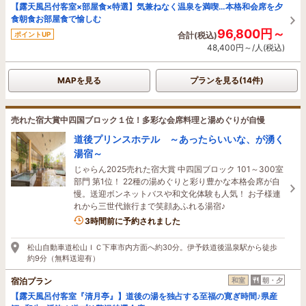
【露天風呂付客室×部屋食×特選】気兼ねなく温泉を満喫…本格和会席を夕
食朝食お部屋食で愉しむ
96,800円～
ポイントUP
合計(税込)
48,400円～/人(税込)
MAPを見る
プランを見る(14件)
売れた宿大賞中四国ブロック１位！多彩な会席料理と湯めぐりが自慢
道後プリンスホテル ～あったらいいな、が湧く
湯宿～
じゃらん2025売れた宿大賞 中四国ブロック 101～300室
部門 第1位！ 22種の湯めぐりと彩り豊かな本格会席が自
慢。送迎ボンネットバスや和文化体験も人気！ お子様連
れから三世代旅行まで笑顔あふれる湯宿♪
3時間前に予約されました
松山自動車道松山ＩＣ下車市内方面へ約30分。伊予鉄道後温泉駅から徒歩
約9分（無料送迎有）
宿泊プラン
和室
朝・夕
【露天風呂付客室『清月亭』】道後の湯を独占する至福の寛ぎ時間♪県産