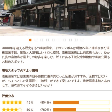
3000年を超える歴史をもつ道後温泉。そのシンボルは明治27年に建築された道
後温泉本館。建物と大浴場はレトロな空間。道後温泉街には商店街もあり、ゆか
た姿の宿泊客が湯上りの散歩を楽しむ。近くにある子規記念博物館や道後公園も
お勧めスポット。
現地スタッフの耳より情報
道後温泉では放生園の他各旅館に趣の異なった足湯がおすすめ。全館ではない
が、ちょっとした足湯巡り（無料）ができて楽しいですよ。道後温泉本館とあわ
せて、浴衣姿でそぞろ歩きはいかが？
評価分布
45％
(854件)
40％
(760件)