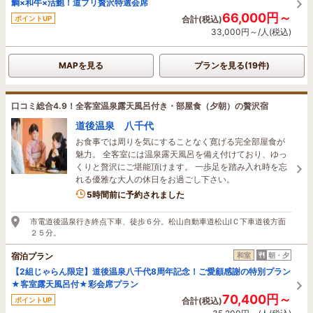
鯛×和牛×活鮑！道プリ贅沢特選会席
66,000円～
ポイントUP
合計(税込)
33,000円～/人(税込)
MAPを見る
プランを見る(19件)
口コミ総合4.9！全客室温泉露天風呂付き・部屋食（夕朝）の贅沢宿
道後温泉 八千代
お食事では周りを気にすることなく寛げる完全部屋食が
魅力。 全客室には温泉露天風呂を備え付けており、ゆっ
くりと贅沢にご堪能頂けます。 一歩足を踏み入れ時を忘
れる優雅な大人の休日をお過ごし下さい。
2名がこの宿を見ています
5時間前に予約されました
市電道後温泉行き終点下車、徒歩６分。松山自動車道松山IＣ下車道後方面
２５分。
宿泊プラン
和室
朝・夕
【2組じゃらん限定】道後温泉八千代8周年記念！ご愛顧感謝の特別プラン
★客室露天風呂付★彩会席プラン
70,400円～
ポイントUP
合計(税込)