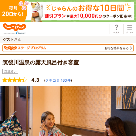
じゃらん
ゲスト
さん
お得な特典をみる
筑後川温泉の露天風呂付き客室
渓流沿い
4.3
(
クチコミ
160
件
)