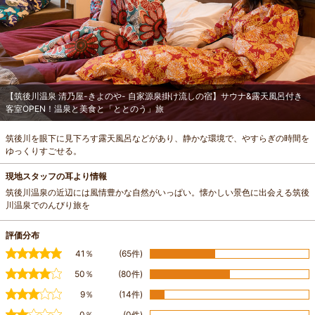
【筑後川温泉 清乃屋-きよのや- 自家源泉掛け流しの宿】サウナ&露天風呂付き
客室OPEN！温泉と美食と「ととのう」旅
筑後川を眼下に見下ろす露天風呂などがあり、静かな環境で、やすらぎの時間を
ゆっくりすごせる。
現地スタッフの耳より情報
筑後川温泉の近辺には風情豊かな自然がいっぱい。懐かしい景色に出会える筑後
川温泉でのんびり旅を
評価分布
41％
(65件)
50％
(80件)
9％
(14件)
0％
(0件)