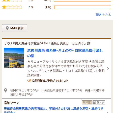
1％
(1件)
続きをみる
MAP表示
サウナ&露天風呂付き客室OPEN！温泉と美食と「ととのう」旅
筑後川温泉 清乃屋-きよのや- 自家源泉掛け流し
の宿
★リニューアル！サウナ＆露天風呂付き客室 ★良質な温
泉を専用風呂付き和洋室で堪能♪ ★屋上に貸切家族風呂
+バレルサウナ♪ ★温泉は＜トロトロ源泉かけ流し＞美肌
効果抜群♪
1名がこの宿を見ています
12時間前に予約されました
福岡市内より車で60分 大分自動車道杷木ICより車で3分 高速バス杷木停
留所より徒歩10分
宿泊プラン
和洋室
朝・夕
■創作会席■筑後の美味旬菜と、客室付きかけ流し温泉を満喫＜温泉付き
和洋室＞