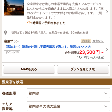
全室源泉かけ流しの半露天風呂を完備！フルサービスで
はないからこそ自由きままにお過ごしいただけます。1室
のみプライベートサウナ付きのお部屋があります。（別
途料金かかります。）
2名がこの宿を見ています
1時間前に予約されました
福岡方面：国道3号線「王丸」交差点を右折後、50ｍ先を左折
宿泊プラン
和洋室
食事なし
【素泊まり】源泉かけ流し半露天風呂で過ごす、贅沢なひととき
23,500円～
ポイント2%
合計(税込)
11,750円～/人(税込)
MAPを見る
プランを見る(1件)
温泉宿を検索
福岡県
都道府県
エリア
福岡県その他の温泉
温泉地