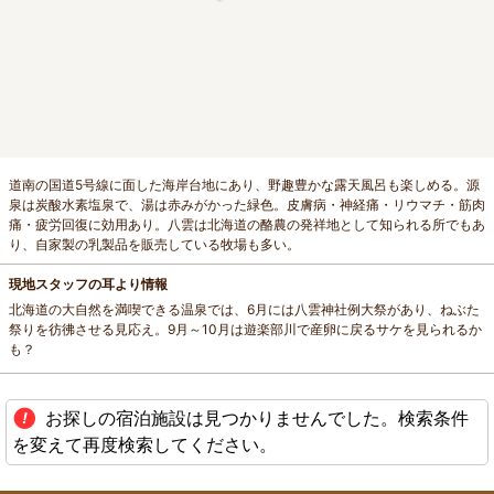
道南の国道5号線に面した海岸台地にあり、野趣豊かな露天風呂も楽しめる。源
泉は炭酸水素塩泉で、湯は赤みがかった緑色。皮膚病・神経痛・リウマチ・筋肉
痛・疲労回復に効用あり。八雲は北海道の酪農の発祥地として知られる所でもあ
り、自家製の乳製品を販売している牧場も多い。
現地スタッフの耳より情報
北海道の大自然を満喫できる温泉では、6月には八雲神社例大祭があり、ねぶた
祭りを彷彿させる見応え。9月～10月は遊楽部川で産卵に戻るサケを見られるか
も？
お探しの宿泊施設は見つかりませんでした。検索条件
を変えて再度検索してください。