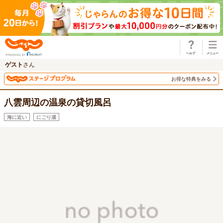
じゃらん
ゲスト
さん
お得な特典をみる
八雲周辺の温泉の貸切風呂
海に近い
にごり湯