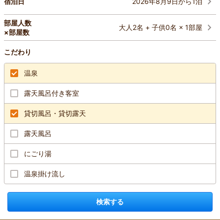
2026年8月9日から1泊
宿泊日
部屋人数
大人2名 + 子供0名 × 1部屋
×部屋数
こだわり
温泉
露天風呂付き客室
貸切風呂・貸切露天
露天風呂
にごり湯
温泉掛け流し
検索する