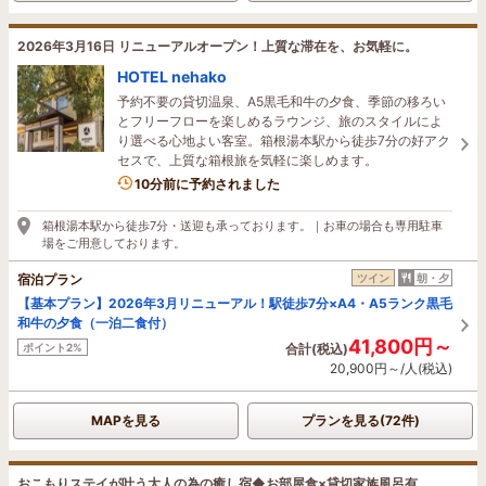
2026年3月16日 リニューアルオープン！上質な滞在を、お気軽に。
HOTEL nehako
予約不要の貸切温泉、A5黒毛和牛の夕食、季節の移ろい
とフリーフローを楽しめるラウンジ、旅のスタイルによ
り選べる心地よい客室。箱根湯本駅から徒歩7分の好アク
セスで、上質な箱根旅を気軽に楽しめます。
4名がこの宿を見ています
10分前に予約されました
箱根湯本駅から徒歩7分・送迎も承っております。｜お車の場合も専用駐車
場をご用意しております。
宿泊プラン
ツイン
朝・夕
【基本プラン】2026年3月リニューアル！駅徒歩7分×A4・A5ランク黒毛
和牛の夕食（一泊二食付）
41,800円～
ポイント2%
合計(税込)
20,900円～/人(税込)
MAPを見る
プランを見る(72件)
おこもりステイが叶う大人の為の癒し宿◆お部屋食×貸切家族風呂有