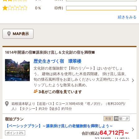
0％
(0件)
続きをみる
MAP表示
1614年開湯の宿■源泉掛け流し＆文化財の宿を満喫■
歴史生きづく宿 環翠楼
文化財の老舗旅館で【和のリゾート】はいかがでしょ
う。 建物は銘木を使用した木造四階建。 掛け流し温泉、
旬の懐石風料理をお楽しみください♪ 大正時代にタイムス
リップしたような散策もお薦め。
3名がこの宿を見ています
箱根湯本駅より【送迎バス】Cコース16時45発『塔ノ沢行』（有料200円/
人）【タクシー】約3分【徒歩】約15分
宿泊プラン
和室
朝・夕
【ベーシックプラン】～源泉掛け流しの老舗旅館を満喫しよう～
64,712円～
ポイント2%
合計(税込)
32,356円～/人(税込)