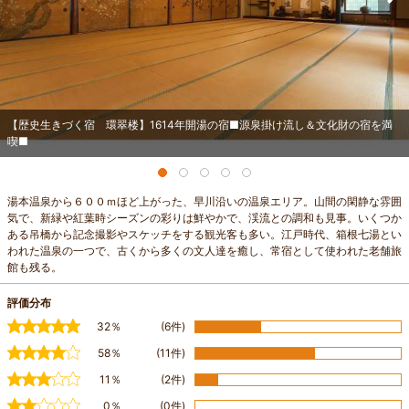
【歴史生きづく宿 環翠楼】1614年開湯の宿■源泉掛け流し＆文化財の宿を満
喫■
湯本温泉から６００ｍほど上がった、早川沿いの温泉エリア。山間の閑静な雰囲
気で、新緑や紅葉時シーズンの彩りは鮮やかで、渓流との調和も見事。いくつか
ある吊橋から記念撮影やスケッチをする観光客も多い。江戸時代、箱根七湯とい
われた温泉の一つで、古くから多くの文人達を癒し、常宿として使われた老舗旅
館も残る。
評価分布
32％
(6件)
58％
(11件)
11％
(2件)
0％
(0件)