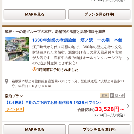
MAPを見る
プランを見る(1件)
箱根・一の湯グループの本館。老舗宿の風情と温泉情緒を満喫
1630年創業の老舗旅館 塔ノ沢 一の湯 本館
江戸時代から代々箱根の地で、390年の歴史を持つ文化
財登録された老舗宿、源泉掛け流しの露天風呂付き客室
が人気です！滞在中の飲み物はオールインクルーシブな
ので追加料金気にせず安心♪
2名がこの宿を見ています
1時間前に予約されました
箱根湯本駅より旅館組合宿巡回バスにて５分。登山鉄道塔ノ沢駅より徒歩10
分。箱根口ＩＣより４Ｋｍ。
宿泊プラン
和室
朝・夕
【8月厳選】早期のご予約でお得 創作和食 1泊2食付プラン♪
33,528円～
ポイントUP
合計(税込)
16,764円～/人(税込)
MAPを見る
プランを見る(98件)