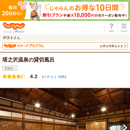
じゃらん
ゲスト
さん
お得な特典をみる
塔之沢温泉の貸切風呂
渓流沿い
4.2
(
クチコミ
19
件
)