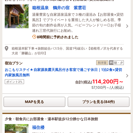
箱根温泉 鶴井の宿 紫雲荘
湯量豊富な自家源泉温泉で３種の湯浴み【お部屋食×貸切
風呂】でプライベートを重視した大人が愉しめる宿。季
節の旬の創作会席が人気。ベビーフレンドリー◎お子様
連れ三世代旅行にお勧め。
2名がこの宿を見ています
8時間前に予約されました
箱根湯本駅下車→旅館組合バス5分、国道1号線沿い【箱根塔ノ沢を代表する
大岩「勝驪山」が目印】
宿泊プラン
和洋室
朝・夕
おこもりステイ★自家源泉露天風呂付き客室で過ごす休日｜1泊2食×貸切
内家族風呂無料
114,200円～
ポイント2%
合計(税込)
57,100円～/人(税込)
MAPを見る
プランを見る(84件)
夕食・朝食共にお部屋食・湯本駅徒歩12分静かな日本旅館
福住楼