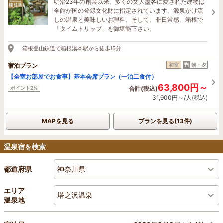
明治23年の創業以来、多くの文人墨客に愛された建物は
全館が国の登録文化財に指定されています。源泉かけ流
しの温泉と美味しいお理料、そして、非日常感。箱根で
「タイムトリップ」を御堪能下さい。
箱根登山鉄道で箱根湯本駅から徒歩15分
宿泊プラン
和室
朝・夕
【全室お部屋でお食事】基本会席プラン（一泊二食付）
63,800円～
ポイント2%
合計(税込)
31,900円～/人(税込)
MAPを見る
プランを見る(13件)
温泉宿を検索
神奈川県
都道府県
エリア
塔之沢温泉
温泉地