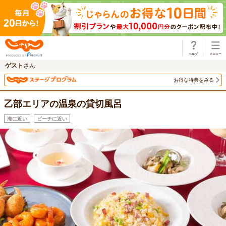
じゃらん
ゲスト
さん
お得な特典をみる
乙部エリアの温泉の貸切風呂
海に近い
ビーチに近い