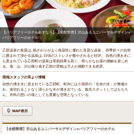
【バリアフリーホテルあすなろ】【全館禁煙】沢山あるユニバーサルデザイン×
バリアフリーのホテル
乙部温泉の泉質は､肌ざわりがよく保温性に優れた良質な温泉。 四季折々の自然
に囲まれて浸かる温泉は､日頃のストレスが癒やされると好評。 自然の湧き水に
も恵まれている乙部町の温泉は美肌効果も高く、滑らかなお湯の感触を楽しめ
る。海、山、川が織り成す乙部の景観は万人が感動できる絶景。
現地スタッフの耳より情報
自然の湧き水に恵まれている乙部町。町内には５箇所の「生命の水」が整備さ
れ、途切れることなく清らかな水が湧き出ている。観光スポットしてはもちろ
ん、市民の憩いの場としても貴重な空間となっている。
MAP表示
【全館禁煙】沢山あるユニバーサルデザイン×バリアフリーのホテル