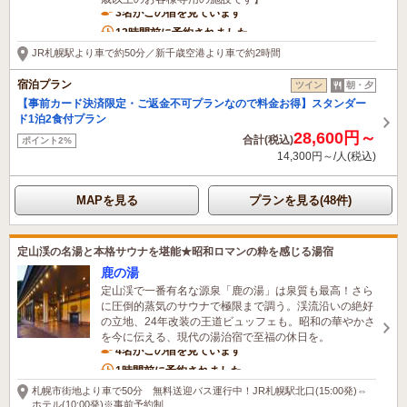
3名がこの宿を見ています
12時間前に予約されました
JR札幌駅より車で約50分／新千歳空港より車で約2時間
宿泊プラン
ツイン
朝・夕
【事前カード決済限定・ご返金不可プランなので料金お得】スタンダー
ド1泊2食付プラン
28,600円～
合計(税込)
ポイント2%
14,300円～/人(税込)
MAPを見る
プランを見る(48件)
定山渓の名湯と本格サウナを堪能★昭和ロマンの粋を感じる湯宿
鹿の湯
定山渓で一番有名な源泉「鹿の湯」は泉質も最高！さら
に圧倒的蒸気のサウナで極限まで調う。渓流沿いの絶好
の立地、24年改装の王道ビュッフェも。昭和の華やかさ
を今に伝える、現代の湯治宿で至福の休日を。
4名がこの宿を見ています
1時間前に予約されました
札幌市街地より車で50分 無料送迎バス運行中！JR札幌駅北口(15:00発)⇔
ホテル(10:00発)※事前予約制