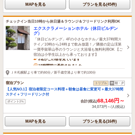
MAPを見る
プランを見る(45件)
チェックイン当日10時から休日湯＆ラウンジ＆フリードリンク利用OK
エクスクラメーションホテル（休日ビルヂン
グ）
「休日ビルヂング」4Fの小さなホテル／最大37時間ス
テイ／10時から24時まで飲み放題！／隣接の定山渓第
一寶亭留翠山亭のラウンジと大浴場も無料利用OK 【ご
宿泊は小学生以上から承っております】
2名がこの宿を見ています
18時間前に予約されました
ＪＲ札幌駅より車で約60分／新千歳空港より車で約100分
宿泊プラン
トリプル
朝・夕
【人気NO.1】宿泊者限定コース料理＋朝食は昼食に変更可＋最大37時間
ステイ＋フリードリンク付
68,146円～
合計(税込)
ポイント2%
34,073円～/人(税込)
MAPを見る
プランを見る(16件)