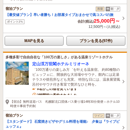
宿泊プラン
和室
朝・夕
【最安値プラン】早い者勝ち！お部屋タイプおまかせで高コスパの旅
25,000円～
合計(税込)
ポイント2%
12,500円～/人(税込)
MAPを見る
プランを見る(97件)
多種多彩で自由自在な「100万の楽しさ」がある温泉リゾートホテル
定山渓万世閣ホテルミリオーネ
゛100万通りの楽しみ方゛を叶える温泉宿。 約80種類の
ビュッフェに、開放的な大浴場やサウナ。館内には足湯
テラスや焙煎所なども充実。 特別な日には、温泉展望風
呂付やサウナ付き客室で贅沢なひと時を。
9名がこの宿を見ています
2時間前に予約されました
【宿泊】無料送迎バス 札幌駅北口団体バス乗り場14時30分発便⇔ホテル10
時便※事前予約制
宿泊プラン
ツイン
朝・夕
【スタンダード】 石窯焼きピザやグリル料理を堪能♪ 夕食は『ライブビ
ュッフェ』