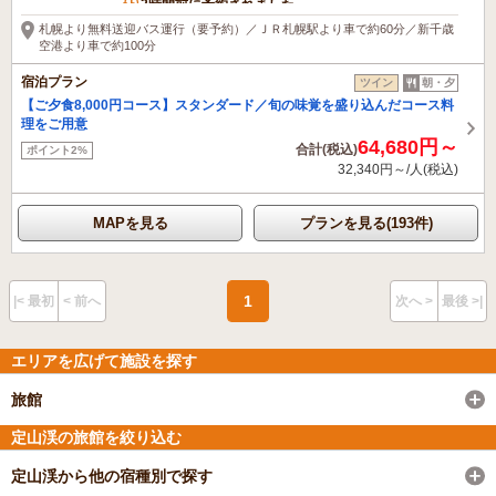
2時間前に予約されました
札幌より無料送迎バス運行（要予約）／ＪＲ札幌駅より車で約60分／新千歳
空港より車で約100分
宿泊プラン
ツイン
朝・夕
【ご夕食8,000円コース】スタンダード／旬の味覚を盛り込んだコース料
理をご用意
64,680円～
合計(税込)
ポイント2%
32,340円～/人(税込)
MAPを見る
プランを見る(193件)
1
|< 最初
< 前へ
次へ >
最後 >|
エリアを広げて施設を探す
旅館
定山渓の旅館を絞り込む
定山渓から他の宿種別で探す