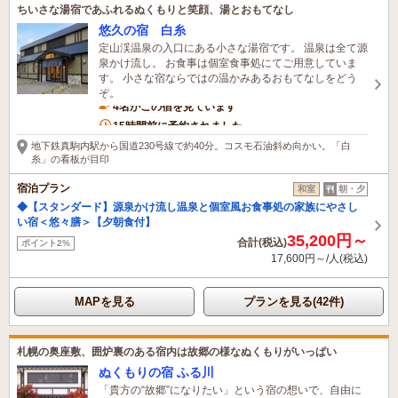
ちいさな湯宿であふれるぬくもりと笑顔、湯とおもてなし
悠久の宿 白糸
定山渓温泉の入口にある小さな湯宿です。 温泉は全て源
泉かけ流し。 お食事は個室食事処にてご用意していま
す。 小さな宿ならではの温かみあるおもてなしをどう
ぞ。
4名がこの宿を見ています
15時間前に予約されました
地下鉄真駒内駅から国道230号線で約40分。コスモ石油斜め向かい。「白
糸」の看板が目印
宿泊プラン
和室
朝・夕
◆【スタンダード】源泉かけ流し温泉と個室風お食事処の家族にやさし
い宿＜悠々膳＞【夕朝食付】
35,200円～
合計(税込)
ポイント2%
17,600円～/人(税込)
MAPを見る
プランを見る(42件)
札幌の奥座敷、囲炉裏のある宿内は故郷の様なぬくもりがいっぱい
ぬくもりの宿 ふる川
「貴方の“故郷”になりたい」という宿の想いで、自由に