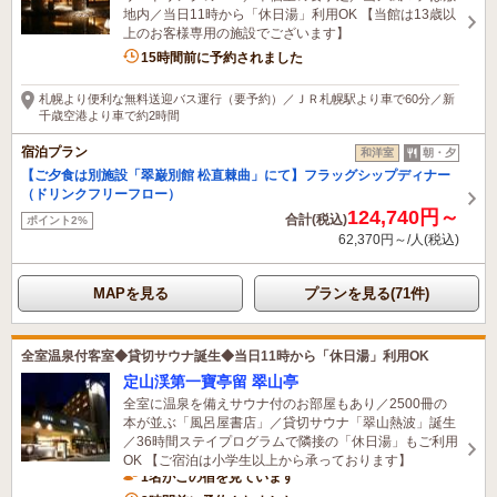
地内／当日11時から「休日湯」利用OK 【当館は13歳以
上のお客様専用の施設でございます】
15時間前に予約されました
札幌より便利な無料送迎バス運行（要予約）／ＪＲ札幌駅より車で60分／新
千歳空港より車で約2時間
宿泊プラン
和洋室
朝・夕
【ご夕食は別施設「翠巌別館 松直棘曲」にて】フラッグシップディナー
（ドリンクフリーフロー）
124,740円～
合計(税込)
ポイント2%
62,370円～/人(税込)
MAPを見る
プランを見る(71件)
全室温泉付客室◆貸切サウナ誕生◆当日11時から「休日湯」利用OK
定山渓第一寶亭留 翠山亭
全室に温泉を備えサウナ付のお部屋もあり／2500冊の
本が並ぶ「風呂屋書店」／貸切サウナ「翠山熱波」誕生
／36時間ステイプログラムで隣接の「休日湯」もご利用
OK 【ご宿泊は小学生以上から承っております】
1名がこの宿を見ています