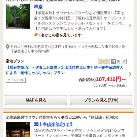
翠巌
【翠巌本館】サウナやシアター付など個性際立つ7室は
全てが温泉付の特別室／【離れ松直棘曲】オープンスタ
イルのレストランでジャンルレスなディナーをどうぞ。
【ご宿泊は小学生以上から承っております】
1名がこの宿を見ています
札幌より便利な無料送迎バス運行（要予約）／ＪＲ札幌駅より車で60分／新
千歳空港より車で約2時間
宿泊プラン
ツイン
朝・夕
【翠巌本館泊】＜夕食はお部屋＞定山渓精肉店店主と第一寶亭留調理人
による「創作しゃぶしゃぶ」プラン
107,416円～
合計(税込)
ポイント2%
53,708円～/人(税込)
MAPを見る
プランを見る(73件)
全室温泉付でサウナ付客室もあり◆当日11時から「休日湯」利用OK
翠山亭倶楽部定山渓
15室のみのプライベート空間／サウナ付客室は4室／フ
リードリンクのバー／半個室の食事処／山ノ風マチは敷