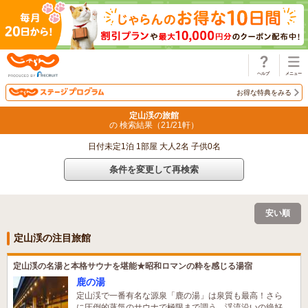
じゃらん
お得な特典をみる
定山渓の旅館
の 検索結果（
21
/
21
軒）
日付未定1泊 1部屋 大人2名 子供0名
条件を変更して再検索
安い順
定山渓の注目旅館
定山渓の名湯と本格サウナを堪能★昭和ロマンの粋を感じる湯宿
鹿の湯
定山渓で一番有名な源泉「鹿の湯」は泉質も最高！さら
に圧倒的蒸気のサウナで極限まで調う。渓流沿いの絶好