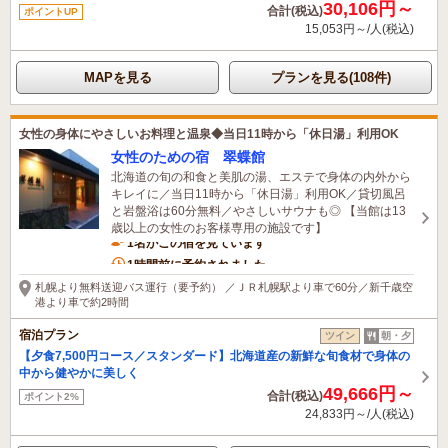
30,106円～
合計(税込)
ポイントUP
15,053円～/人(税込)
MAPを見る
プランを見る(108件)
女性の身体にやさしいお料理と温泉◆当日11時から「休日湯」利用OK
女性のための宿 翠蝶館
北海道の旬の和食と美肌の湯、エステで身体の内外から
キレイに／当日11時から「休日湯」利用OK／貸切風呂
と岩盤浴は60分無料／やさしいサウナも◎ 【当館は13
歳以上の女性のお客様専用の施設です】
1名がこの宿を見ています
1時間前に予約されました
札幌より無料送迎バス運行（要予約） ／ＪＲ札幌駅より車で60分／新千歳空
港より車で約2時間
宿泊プラン
ツイン
朝・夕
【夕食7,500円コース／スタンダード】北海道産の新鮮な旬食材で身体の
中から健やかに美しく
49,666円～
合計(税込)
ポイント2%
24,833円～/人(税込)