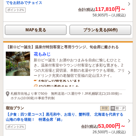
でをお好みでチョイス
117,810円～
合計(税込)
ポイント2%
58,905円～/人(税込)
MAPを見る
プランを見る(66件)
【新ロビー誕生】温泉付特別客室と専用ラウンジ、旬会席に癒される
花もみじ
新ロビー誕生！お酒やおつまみを自由に愉しむひとと
き。温泉付客室やラウンジ付客室など多彩な寛ぎを。2
つの大浴場と貸切湯、本館の名湯やサウナも堪能。フリ
ードリンク充実の老舗宿で至福の定山渓ステイ。
2名がこの宿を見ています
43分前に予約されました
札幌市街地より車で50分 無料送迎バス運行中！JR札幌駅北口(15:00発)⇔
ホテル(10:00発)※事前予約制
宿泊プラン
和室
朝・夕
【夕食：四ツ星コース】黒毛和牛、お造り、蟹料理、 北海道を代表する
山海の幸を堪能！ 特選会席「錦」
53,000円～
合計(税込)
ポイント2%
26,500円～/人(税込)