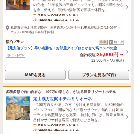
の立地、24年改装の王道ビュッフェも。昭和の華やかさ
を今に伝える、現代の湯治宿で至福の休日を。
4名がこの宿を見ています
1時間前に予約されました
札幌市街地より車で50分 無料送迎バス運行中！JR札幌駅北口(15:00発)⇔
ホテル(10:00発)※事前予約制
宿泊プラン
和室
朝・夕
【最安値プラン】早い者勝ち！お部屋タイプおまかせで高コスパの旅
25,000円～
合計(税込)
ポイント2%
12,500円～/人(税込)
MAPを見る
プランを見る(97件)
多種多彩で自由自在な「100万の楽しさ」がある温泉リゾートホテル
定山渓万世閣ホテルミリオーネ
゛100万通りの楽しみ方゛を叶える温泉宿。 約80種類の
ビュッフェに、開放的な大浴場やサウナ。館内には足湯
テラスや焙煎所なども充実。 特別な日には、温泉展望風
呂付やサウナ付き客室で贅沢なひと時を。
9名がこの宿を見ています
2時間前に予約されました