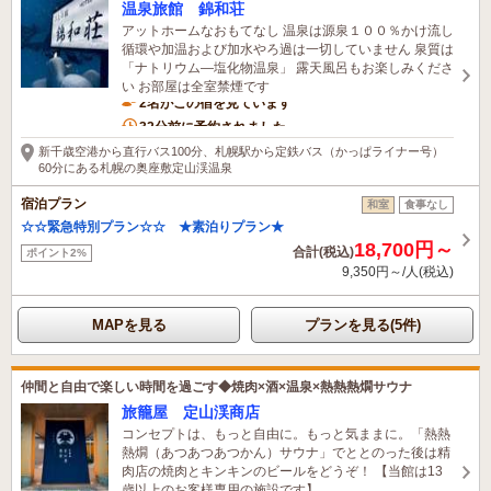
温泉旅館 錦和荘
アットホームなおもてなし 温泉は源泉１００％かけ流し
循環や加温および加水やろ過は一切していません 泉質は
「ナトリウム―塩化物温泉」 露天風呂もお楽しみくださ
い お部屋は全室禁煙です
2名がこの宿を見ています
32分前に予約されました
新千歳空港から直行バス100分、札幌駅から定鉄バス（かっぱライナー号）
60分にある札幌の奥座敷定山渓温泉
宿泊プラン
和室
食事なし
☆☆緊急特別プラン☆☆ ★素泊りプラン★
18,700円～
合計(税込)
ポイント2%
9,350円～/人(税込)
MAPを見る
プランを見る(5件)
仲間と自由で楽しい時間を過ごす◆焼肉×酒×温泉×熱熱熱燗サウナ
旅籠屋 定山渓商店
コンセプトは、もっと自由に。もっと気ままに。「熱熱
熱燗（あつあつあつかん）サウナ」でととのった後は精
肉店の焼肉とキンキンのビールをどうぞ！ 【当館は13
歳以上のお客様専用の施設です】