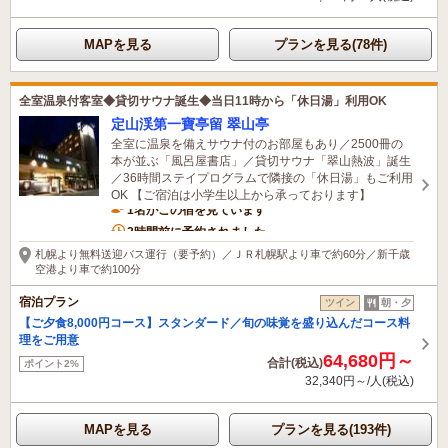
MAPを見る
プランを見る(78件)
全室温泉付客室◆貸切サウナ誕生◆当日11時から「休日湯」利用OK
定山渓第一寶亭留 翠山亭
全室に温泉を備えサウナ付のお部屋もあり／2500冊の
本が並ぶ「風呂屋書店」／貸切サウナ「翠山熱波」誕生
／36時間ステイプログラムで隣接の「休日湯」もご利用
OK 【ご宿泊は小学生以上から承っております】
1名がこの宿を見ています
2時間前に予約されました
札幌より無料送迎バス運行（要予約）／ＪＲ札幌駅より車で約60分／新千歳
空港より車で約100分
宿泊プラン
ツイン
朝・夕
【ご夕食8,000円コース】スタンダード／旬の味覚を盛り込んだコース料
理をご用意
64,680円～
合計(税込)
ポイント2%
32,340円～/人(税込)
MAPを見る
プランを見る(193件)