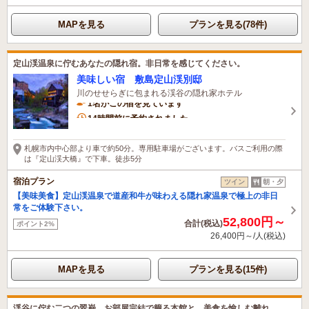
MAPを見る
プランを見る(78件)
定山渓温泉に佇むあなたの隠れ宿。非日常を感じてください。
美味しい宿 敷島定山渓別邸
川のせせらぎに包まれる渓谷の隠れ家ホテル
1名がこの宿を見ています
14時間前に予約されました
札幌市内中心部より車で約50分。専用駐車場がございます。バスご利用の際
は『定山渓大橋』で下車。徒歩5分
宿泊プラン
ツイン
朝・夕
【美味美食】定山渓温泉で道産和牛が味わえる隠れ家温泉で極上の非日
常をご体験下さい。
52,800円～
合計(税込)
ポイント2%
26,400円～/人(税込)
MAPを見る
プランを見る(15件)
渓谷に佇む二つの翠巌。お部屋完結で籠る本館と、美食を愉しむ離れ