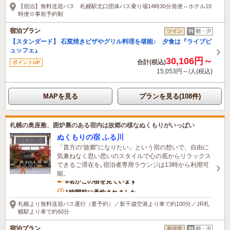
【宿泊】無料送迎バス 札幌駅北口団体バス乗り場14時30分発便⇔ホテル10
時便※事前予約制
宿泊プラン
ツイン
朝・夕
【スタンダード】 石窯焼きピザやグリル料理を堪能♪ 夕食は『ライブビ
ュッフェ』
30,106円～
合計(税込)
ポイントUP
15,053円～/人(税込)
MAPを見る
プランを見る(108件)
札幌の奥座敷、囲炉裏のある宿内は故郷の様なぬくもりがいっぱい
ぬくもりの宿 ふる川
「貴方の“故郷”になりたい」という宿の想いで、自由に
気兼ねなく思い思いのスタイルで心の底からリラックス
できるご滞在を｡宿泊者専用ラウンジは13時から利用可
能。
6名がこの宿を見ています
1時間前に予約されました
札幌より無料送迎バス運行（要予約）／新千歳空港より車で約100分／JR札
幌駅より車で約60分
宿泊プラン
和洋室
朝・夕