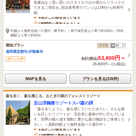
気兼ねなく思い思いのスタイルで心の底からリラックス
できるご滞在を｡宿泊者専用ラウンジは13時から利用可
能。
6名がこの宿を見ています
1時間前に予約されました
札幌より無料送迎バス運行（要予約）／新千歳空港より車で約100分／JR札
幌駅より車で約60分
宿泊プラン
和洋室
朝・夕
道民限定割引/夕朝食付
53,600円～
合計(税込)
ポイントUP
26,800円～/人(税込)
MAPを見る
プランを見る(126件)
森を歩く、森を感じる。おとぎの国のフォレストリゾート
定山渓鶴雅リゾートスパ森の謌
「森を歩くように、森を感じていただきたい」そんな願
いを託したリゾートが、渓谷美と森林の中に佇んでいま
す。四季が織り成す感動と豊かな森の物語をご体感くだ
さい。＜真駒内駅より無料送迎バス運行中＞
2名がこの宿を見ています