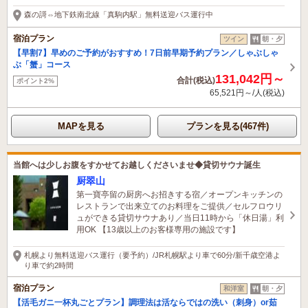
18時間前に予約されました
森の謌⇔地下鉄南北線「真駒内駅」無料送迎バス運行中
宿泊プラン
ツイン
朝・夕
【早割7】早めのご予約がおすすめ！7日前早期予約プラン／しゃぶしゃ
ぶ「蟹」コース
131,042円～
合計(税込)
ポイント2%
65,521円～/人(税込)
MAPを見る
プランを見る(467件)
当館へは少しお腹をすかせてお越しくださいませ◆貸切サウナ誕生
厨翠山
第一寶亭留の厨房へお招きする宿／オープンキッチンの
レストランで出来立てのお料理をご提供／セルフロウリ
ュができる貸切サウナあり／当日11時から「休日湯」利
用OK 【13歳以上のお客様専用の施設です】
札幌より無料送迎バス運行（要予約）/JR札幌駅より車で60分/新千歳空港よ
り車で約2時間
宿泊プラン
和洋室
朝・夕
【活毛ガニ一杯丸ごとプラン】調理法は活ならではの洗い（刺身）or茹