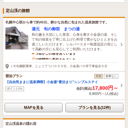
定山渓の旅館
札幌中心部から車で約40分。静かな自然に包まれた温泉旅館です。
湯元 旬の御宿 まつの湯
和の趣を大切にした客室、心身を癒す小金湯の湯、そし
て旬の味覚を丁寧に仕上げた料理で豊かなひとときをお
過ごしいただけます。シルバースター制度認定の宿とし
て高齢の方にも安心してご利用いただけます。
3名がこの宿を見ています
6時間前に予約されました
ＪＲ札幌駅乗車、じょうてつバス５０分。小金湯バス停下車徒歩５分
宿泊プラン
和室
食事なし
【自由気ままに温泉満喫】小金湯“素泊まり”シンプルステイ
17,800円～
合計(税込)
ポイント2%
8,900円～/人(税込)
MAPを見る
プランを見る(12件)
定山渓温泉の隠れ宿