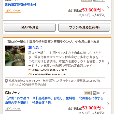
道民限定割引/夕朝食付
53,600円～
合計(税込)
ポイントUP
26,800円～/人(税込)
MAPを見る
プランを見る(126件)
【新ロビー誕生】温泉付特別客室と専用ラウンジ、旬会席に癒される
花もみじ
新ロビー誕生！お酒やおつまみを自由に愉しむひとと
き。温泉付客室やラウンジ付客室など多彩な寛ぎを。2
つの大浴場と貸切湯、本館の名湯やサウナも堪能。フリ
ードリンク充実の老舗宿で至福の定山渓ステイ。
2名がこの宿を見ています
43分前に予約されました
札幌市街地より車で50分 無料送迎バス運行中！JR札幌駅北口(15:00発)⇔
ホテル(10:00発)※事前予約制
宿泊プラン
和室
朝・夕
【夕食：四ツ星コース】黒毛和牛、お造り、蟹料理、 北海道を代表する
山海の幸を堪能！ 特選会席「錦」
53,000円～
合計(税込)
ポイント2%
26,500円～/人(税込)