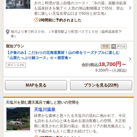
きのこ料理が並ぶ自慢のコース！ 「冷の湯」炭酸冷鉱泉
も温泉好きを魅了☆ 人気の旭山動物園まで35分、登山
者に嬉しい天塩岳登山口まで60分と好立地♪
2時間前に予約されました
旭川より車で約３０分。ＪＲ愛別駅より町営バスで１５分（協和温泉前下
車）
宿泊プラン
和室
夕のみ
【夕食のみ】こだわりの北海道素材！山の幸をリーズナブルに楽しむ
「山菜たっぷり鍋コース」☆＜個室食＞
18,700円～
合計(税込)
ポイント2%
9,350円～/人(税込)
MAPを見る
プランを見る(22件)
天塩川を望む露天風呂で癒しと憩いの空間を
天塩川温泉
緑豊かな森林と悠々たる天塩川の流れに抱かれて、今日
も訪れる人の心と体を温める湯治客癒しの空間。大正初
期に発見された良質の湯は、道北エリアの観光拠点とし
て平成の今も人々に愛され続けている。