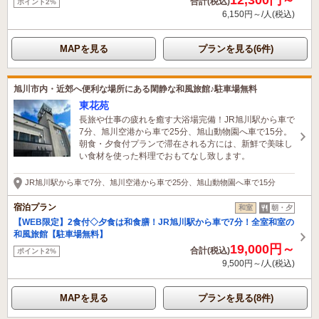
合計(税込)
ポイント2%
6,150円～/人(税込)
MAPを見る
プランを見る(6件)
旭川市内・近郊へ便利な場所にある閑静な和風旅館♪駐車場無料
東花苑
長旅や仕事の疲れを癒す大浴場完備！JR旭川駅から車で
7分、旭川空港から車で25分、旭山動物園へ車で15分。
朝食・夕食付プランで滞在される方には、新鮮で美味し
い食材を使った料理でおもてなし致します。
JR旭川駅から車で7分、旭川空港から車で25分、旭山動物園へ車で15分
宿泊プラン
和室
朝・夕
【WEB限定】2食付◇夕食は和食膳！JR旭川駅から車で7分！全室和室の
和風旅館【駐車場無料】
19,000円～
合計(税込)
ポイント2%
9,500円～/人(税込)
MAPを見る
プランを見る(8件)