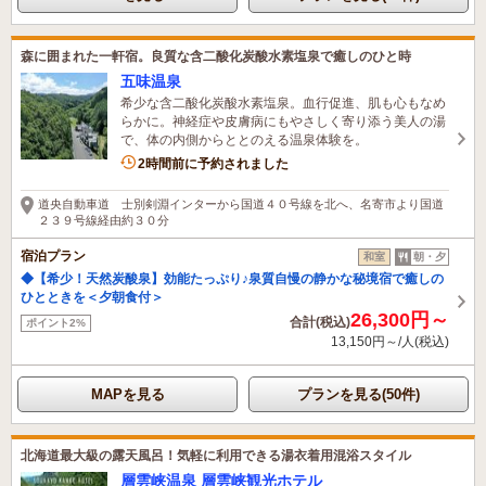
森に囲まれた一軒宿。良質な含二酸化炭酸水素塩泉で癒しのひと時
五味温泉
希少な含二酸化炭酸水素塩泉。血行促進、肌も心もなめ
らかに。神経症や皮膚病にもやさしく寄り添う美人の湯
で、体の内側からととのえる温泉体験を。
2時間前に予約されました
道央自動車道 士別剣淵インターから国道４０号線を北へ、名寄市より国道
２３９号線経由約３０分
宿泊プラン
和室
朝・夕
◆【希少！天然炭酸泉】効能たっぷり♪泉質自慢の静かな秘境宿で癒しの
ひとときを＜夕朝食付＞
26,300円～
合計(税込)
ポイント2%
13,150円～/人(税込)
MAPを見る
プランを見る(50件)
北海道最大級の露天風呂！気軽に利用できる湯衣着用混浴スタイル
層雲峡温泉 層雲峡観光ホテル