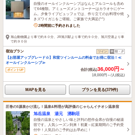
自慢のオールインクルーシブはなんとアルコールも含め
て64種類。アミューズメントコーナーはカラオケにゲー
ム。夕食ライブビュッフェでは、作り立てのお料理や焼
きズワイガニをご堪能。ご家族で大満足(^^)
5名がこの宿を見ています
2時間前に予約されました
旭山動物園より車で約８０分、JR旭川駅より車で約９０分、旭川空港より車
で約９０分
宿泊プラン
ツイン
朝・夕
【お部屋アップグレード☆】和室ツインルームの料金でお得に宿泊！≪
オールインクルーシブ≫
36,000円～
合計(税込)
ポイントUP
18,000円～/人(税込)
MAPを見る
プランを見る(379件)
圧巻の5源泉かけ流し！温泉&料理が高評価のじゃらんイチオシ温泉宿
旭岳温泉 湯元 湧駒荘
自慢の温泉とやさしい味と評判の想作会席が自慢の秘湯
宿です。人気シーズン到来！初夏～紅葉期間のご予約受
付中！人気日のご予約はお早めに！