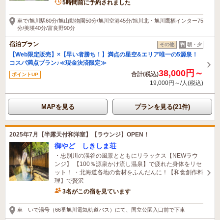
3名がこの宿を見ています
5時間前に予約されました
車で/旭川駅60分/旭山動物園50分/旭川空港45分/旭川北・旭川鷹栖インター75
分/美瑛40分/富良野90分
宿泊プラン
その他
朝・夕
【Web限定販売】×【早い者勝ち！】満点の星空&エリア唯一の5源泉！
コスパ満点プラン♪≪現金決済限定≫
38,000円～
合計(税込)
ポイントUP
19,000円～/人(税込)
MAPを見る
プランを見る(21件)
2025年7月【半露天付和洋室】【ラウンジ】OPEN！
御やど しきしま荘
・忠別川の渓谷の風景とともにリラックス【NEWラウ
ンジ】 【100％源泉かけ流し温泉】で疲れた身体をリセ
ット！ ・北海道各地の食材をふんだんに！【和食創作料
理】で贅沢
3名がこの宿を見ています
車 いで湯号（66番旭川電気軌道バス）にて、国立公園入口前で下車