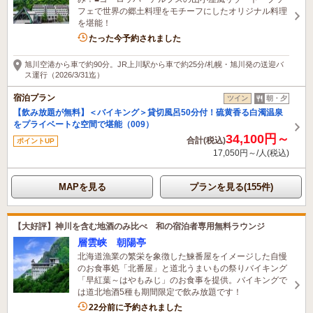
フェで世界の郷土料理をモチーフにしたオリジナル料理
を堪能！
4名がこの宿を見ています
たった今予約されました
旭川空港から車で約90分。JR上川駅から車で約25分/札幌・旭川発の送迎バ
ス運行（2026/3/31迄）
宿泊プラン
ツイン
朝・夕
【飲み放題が無料】＜バイキング＞貸切風呂50分付！硫黄香る白濁温泉
をプライベートな空間で堪能（009）
34,100円～
合計(税込)
ポイントUP
17,050円～/人(税込)
MAPを見る
プランを見る(155件)
【大好評】神川を含む地酒のみ比べ 和の宿泊者専用無料ラウンジ
層雲峡 朝陽亭
北海道漁業の繁栄を象徴した鰊番屋をイメージした自慢
のお食事処「北番屋」と道北うまいもの祭りバイキング
「早紅葉～はやもみじ」のお食事を提供。バイキングで
は道北地酒5種も期間限定で飲み放題です！
2名がこの宿を見ています