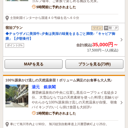
ゴルフ場等、ご家族で楽しめる施設も充実。
1名がこの宿を見ています
9時間前に予約されました
士別剣淵インターから国道４０号線を北へ６０分
宿泊プラン
ツイン
朝・夕
◆チョウザメに美深牛♪夕食は美深の味覚をまるごと満喫♪「キャビア御
膳」【夕朝食付】
35,000円～
合計(税込)
ポイント2%
17,500円～/人(税込)
MAPを見る
プランを見る(73件)
100%源泉かけ流しの天然温泉宿！ボリューム満足のお食事も大人気♪
湯元 銀泉閣
層雲峡温泉街の中央に位置し黒岳ロープウェイ迄徒歩２
分。 大雪山ならではの天然素材を使った料理と肌触りが
やわらかな100%源泉掛け流しの天然温泉が自慢。 朝食
バイキングのいくら掛け放題も大好評♪
1名がこの宿を見ています
1時間前に予約されました
車にて旭川市内より90分。 旭川紋別自動車道上川層雲峡ICより25分。