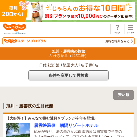
じゃらん
お得な特典をみる
旭川・層雲峡の旅館
の 検索結果（
21
/
21
軒）
日付未定1泊 1部屋 大人2名 子供0名
条件を変更して再検索
安い順
旭川・層雲峡の注目旅館
【大好評！】みんなで挑む謎解きプランが今年も登場♪
層雲峡温泉 朝陽リゾートホテル
硫黄が香り、湯の華浮かぶ白濁源泉は層雲峡で当館の
み！■ヨーロッパ・アルプスの山小屋風リゾート・ブッ