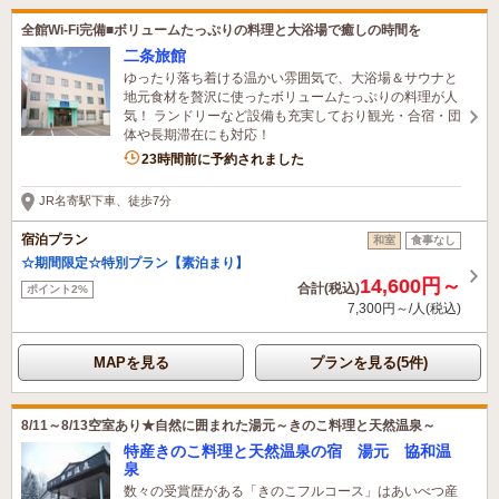
全館Wi-Fi完備■ボリュームたっぷりの料理と大浴場で癒しの時間を
二条旅館
ゆったり落ち着ける温かい雰囲気で、大浴場＆サウナと
地元食材を贅沢に使ったボリュームたっぷりの料理が人
気！ ランドリーなど設備も充実しており観光・合宿・団
体や長期滞在にも対応！
23時間前に予約されました
JR名寄駅下車、徒歩7分
宿泊プラン
和室
食事なし
☆期間限定☆特別プラン【素泊まり】
14,600円～
合計(税込)
ポイント2%
7,300円～/人(税込)
MAPを見る
プランを見る(5件)
8/11～8/13空室あり★自然に囲まれた湯元～きのこ料理と天然温泉～
特産きのこ料理と天然温泉の宿 湯元 協和温
泉
数々の受賞歴がある「きのこフルコース」はあいべつ産