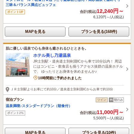
三昧＆バランス満点ビュッフェ
12,240円～
合計(税込)
ポイントUP
6,120円～/人(税込)
MAPを見る
プランを見る(168件)
肌に優しい温泉で心も身体も癒されるひとときを。
ホテル美し乃湯温泉
JR士別駅・道央道士別剣淵ICから車で10分以内！ 周辺
にはコンビニ・飲食店も揃うアクセス抜群の温泉ホテル
で、 ゆったりとお身体を休めませんか♪
2名がこの宿を見ています
10時間前に予約されました
ＪＲ士別駅よりお車にて約10分／道央道士別剣淵ICからお車で約10分
宿泊プラン
ツイン
朝のみ
温泉満喫♪スタンダードプラン（朝食付）
11,000円～
合計(税込)
ポイント2%
5,500円～/人(税込)
MAPを見る
プランを見る(10件)