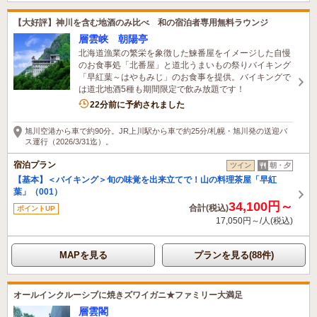
【大好評】神川を含む地酒のみ比べ 和の宿泊者専用無料ラウンジ
層雲峡 朝陽亭
北海道漁業の繁栄を象徴した鰊番屋をイメージした自慢
のお食事処「北番屋」と道北うまいもの祭りバイキング
「早紅葉～はやもみじ」のお食事を提供。バイキングで
は道北地酒5種も期間限定で飲み放題です！
2名がこの宿を見ています
22分前に予約されました
旭川空港から車で約90分。JR上川駅から車で約25分/札幌・旭川発の送迎バ
ス運行（2026/3/31迄）。
宿泊プラン
ツイン
朝・夕
【基本】＜バイキング＞旬の味覚を出来立てで！山の料理茶屋「早紅
葉」（001）
34,100円～
合計(税込)
ポイントUP
17,050円～/人(税込)
MAPを見る
プランを見る(88件)
オールインクルーシブに焼きズワイガニ★ファミリー大満足
層雲閣