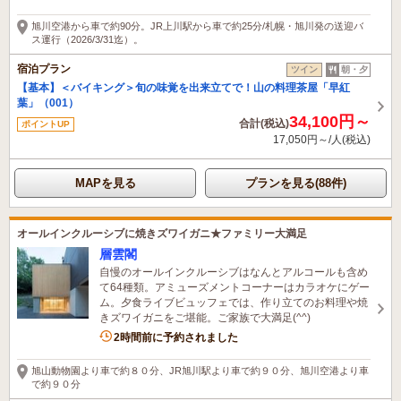
22分前に予約されました
旭川空港から車で約90分。JR上川駅から車で約25分/札幌・旭川発の送迎バ
ス運行（2026/3/31迄）。
宿泊プラン
ツイン
朝・夕
【基本】＜バイキング＞旬の味覚を出来立てで！山の料理茶屋「早紅
葉」（001）
34,100円～
合計(税込)
ポイントUP
17,050円～/人(税込)
MAPを見る
プランを見る(88件)
オールインクルーシブに焼きズワイガニ★ファミリー大満足
層雲閣
自慢のオールインクルーシブはなんとアルコールも含め
て64種類。アミューズメントコーナーはカラオケにゲー
ム。夕食ライブビュッフェでは、作り立てのお料理や焼
きズワイガニをご堪能。ご家族で大満足(^^)
5名がこの宿を見ています
2時間前に予約されました
旭山動物園より車で約８０分、JR旭川駅より車で約９０分、旭川空港より車
で約９０分