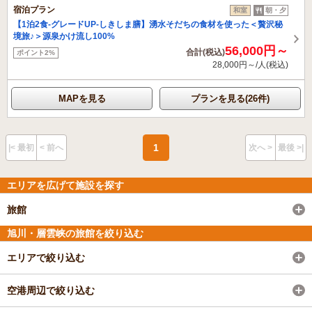
宿泊プラン
和室
朝・夕
【1泊2食-グレードUP‐しきしま膳】湧水そだちの食材を使った＜贅沢秘
境旅♪＞源泉かけ流し100%
56,000円～
合計(税込)
ポイント2%
28,000円～/人(税込)
MAPを見る
プランを見る(26件)
1
|< 最初
< 前へ
次へ >
最後 >|
エリアを広げて施設を探す
旅館
旭川・層雲峡の旅館を絞り込む
エリアで絞り込む
空港周辺で絞り込む