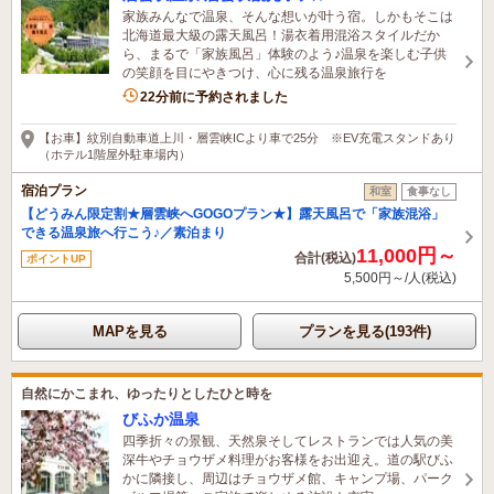
家族みんなで温泉、そんな想いが叶う宿。しかもそこは
北海道最大級の露天風呂！湯衣着用混浴スタイルだか
ら、まるで「家族風呂」体験のよう♪温泉を楽しむ子供
の笑顔を目にやきつけ、心に残る温泉旅行を
7名がこの宿を見ています
22分前に予約されました
【お車】紋別自動車道上川・層雲峡ICより車で25分 ※EV充電スタンドあり
（ホテル1階屋外駐車場内）
宿泊プラン
和室
食事なし
【どうみん限定割★層雲峡へGOGOプラン★】露天風呂で「家族混浴」
できる温泉旅へ行こう♪／素泊まり
11,000円～
合計(税込)
ポイントUP
5,500円～/人(税込)
MAPを見る
プランを見る(193件)
自然にかこまれ、ゆったりとしたひと時を
びふか温泉
四季折々の景観、天然泉そしてレストランでは人気の美
深牛やチョウザメ料理がお客様をお出迎え。道の駅びふ
かに隣接し、周辺はチョウザメ館、キャンプ場、パーク