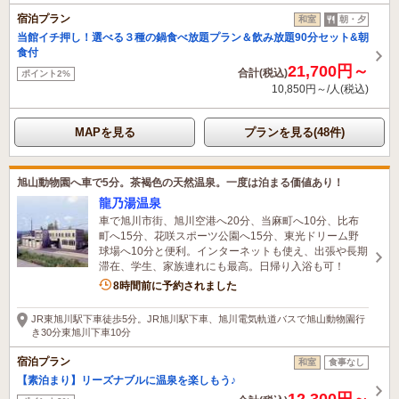
宿泊プラン
和室
朝・夕
当館イチ押し！選べる３種の鍋食べ放題プラン＆飲み放題90分セット&朝
食付
21,700円～
合計(税込)
ポイント2%
10,850円～/人(税込)
MAPを見る
プランを見る(48件)
旭山動物園へ車で5分。茶褐色の天然温泉。一度は泊まる価値あり！
龍乃湯温泉
車で旭川市街、旭川空港へ20分、当麻町へ10分、比布
町へ15分、花咲スポーツ公園へ15分、東光ドリーム野
球場へ10分と便利。インターネットも使え、出張や長期
滞在、学生、家族連れにも最高。日帰り入浴も可！
1名がこの宿を見ています
8時間前に予約されました
JR東旭川駅下車徒歩5分。JR旭川駅下車、旭川電気軌道バスで旭山動物園行
き30分東旭川下車10分
宿泊プラン
和室
食事なし
【素泊まり】リーズナブルに温泉を楽しもう♪
12,300円～