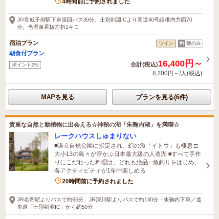
4時間前に予約されました
JR音威子府駅下車巡回バス30分。士別剣淵ICより国道40号線稚内方面70
分。当温泉看板左折1キロ
宿泊プラン
ツイン
朝のみ
朝食付プラン
16,400円～
合計(税込)
ポイント2%
8,200円～/人(税込)
MAPを見る
プランを見る(6件)
貴重な自然と動植物に出会える☆神秘の湖「朱鞠内湖」を満喫☆
レークハウスしゅまりない
■道立自然公園に指定され、幻の魚「イトウ」も棲息 □
大小13の島々が浮かぶ日本最大級の人造湖 ■すべて手作
りにこだわった料理は、どれも絶品 □魚釣りをはじめ、
各アクティビティが1年中楽しめる
20時間前に予約されました
JR名寄駅よりバスで約65分、JR深川駅よりバスで約140分・朱鞠内下車／道
央道「士別剣淵IC」から約50分