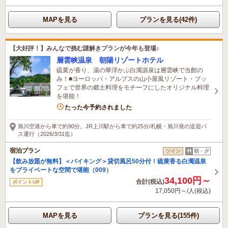
MAPを見る
プランを見る(42件)
【大好評！】みんなで挑む謎解きプランが今年も登場♪
層雲峡温泉 朝陽リゾートホテル
硫黄が香り、湯の華浮かぶ白濁源泉は層雲峡で当館の
み！■ヨーロッパ・アルプスの山小屋風リゾート・ブッ
フェで世界の郷土料理をモチーフにしたオリジナル料理
を堪能！
4名がこの宿を見ています
たった今予約されました
旭川空港から車で約90分。JR上川駅から車で約25分/札幌・旭川発の送迎バ
ス運行（2026/3/31迄）
宿泊プラン
ツイン
朝・夕
【飲み放題が無料】＜バイキング＞貸切風呂50分付！硫黄香る白濁温泉
をプライベートな空間で堪能（009）
34,100円～
合計(税込)
ポイントUP
17,050円～/人(税込)
MAPを見る
プランを見る(155件)