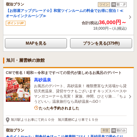
宿泊プラン
ツイン
朝・夕
【お部屋アップグレード☆】和室ツインルームの料金でお得に宿泊！≪
オールインクルーシブ≫
36,000円～
合計(税込)
ポイントUP
18,000円～/人(税込)
MAPを見る
プランを見る(379件)
旭川・層雲峡の旅館
CMで有名！昭和～令和まですべての世代が楽しめるお風呂のデパート
高砂温泉
お風呂のデパート、高砂温泉！ 種類豊富な大浴場から貸
切天然温泉、貸切サウナもございます キッズスペースや
マンガコーナーも充実！ 家族、仲間、ひとり旅…「ちょ
うどいい」温泉旅行なら高砂温泉へGO！
6名がこの宿を見ています
たった今予約されました
旭川駅よりお車にて約１０分 旭川鷹栖ICより車で１５分
宿泊プラン
和室
朝のみ
★タイムセール：朝食付★ほっこり健康朝ごはん！高砂温泉で湯めぐり