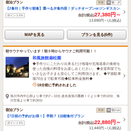
宿泊プラン
和室
朝・夕
【2食付｜手作り朝食】選べる夕食内容！ダッチオーブンorジンギスカン
27,380円～
合計(税込)
ポイント2%
13,690円～/人(税込)
MAPを見る
プランを見る(6件)
朝サウナやっています！朝５時からサウナご利用可能！！
和風旅館扇松園
◆手作りにこだわり出来るだけ地場や北海道産の食材を
使った自慢の料理をお楽しみください。 ◆全室和室でち
いさなお子さまも安心してご利用頂けます。 ◆平面駐車
場70台まで駐車可能◆駐車料金無料◆
2名がこの宿を見ています
18分前に予約されました
旭川市内中心部より車で約7～10分,道央道旭川鷹栖ＩＣより車で約10分、旭
川空港より車で約30分
宿泊プラン
和室
朝のみ
【7日前の予約がお得！】早割７ 1泊朝食付プラン
22,880円～
合計(税込)
ポイント2%
11,440円～/人(税込)