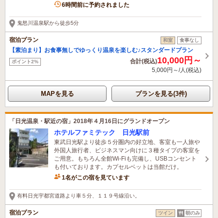
1名がこの宿を見ています
6時間前に予約されました
鬼怒川温泉駅から徒歩5分
宿泊プラン
和室
食事なし
【素泊まり】お食事無しでゆっくり温泉を楽しむ♪スタンダードプラン
10,000円～
合計(税込)
ポイント2%
5,000円～/人(税込)
MAPを見る
プランを見る(3件)
「日光温泉・駅近の宿」2018年４月16日にグランドオープン
ホテルファミテック 日光駅前
東武日光駅より徒歩５分圏内の好立地、客室も一人旅や
外国人旅行者、ビジネスマン向けに３種タイプの客室を
ご用意。もちろん全館Wi-Fiも完備し、USBコンセント
も付いております。カプセルベットは当館だけ。
1名がこの宿を見ています
有料日光宇都宮道路より車５分、１１９号線沿い。
宿泊プラン
ツイン
朝のみ