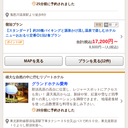
9名がこの宿を見ています
25分前に予約されました
鬼怒川温泉駅より徒歩8分
宿泊プラン
和室
朝・夕
【スタンダード】約30種バイキングと源泉かけ流し温泉で楽しむホテル
ニューおおるり定番◎1泊2食プラン
17,200円～
合計(税込)
ポイントUP
8,600円～/人(税込)
MAPを見る
プランを見る(12件)
雄大な自然の中に佇むリゾートホテル
グランドホテル愛寿
那須高原の高台に位置し、レジャースポットにアクセス
も良い！ 露天風呂からは、新緑や蛍、紅葉や雪など四季
折々の美しいロケーションを満喫できます。 地場産食材
を使った品数豊富な料理を楽しみ下さい。
12名がこの宿を見ています
20分前に予約されました
東北新幹線那須塩原駅下車タクシー３５分又はバスで約５０分。東北道那須
ＩＣよりし那須街道へ。