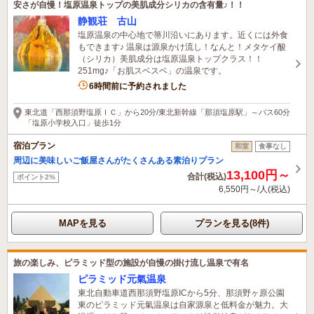
安さが自慢！塩原温泉トップの美肌成分シリカの含有量♪！！
静観荘 古山
塩原温泉の中心地で箒川沿いにあります。近くには外食
もできます♪ 温泉は源泉かけ流し！なんと！メタケイ酸
（シリカ）美肌成分は塩原温泉トップクラス！！
251mg♪「お肌スベスベ」の温泉です。
2名がこの宿を見ています
6時間前に予約されました
東北道「西那須野塩原ＩＣ」から20分/東北新幹線「那須塩原駅」～バス60分
「塩原小学校入口」徒歩1分
宿泊プラン
和室
食事なし
周辺に美味しいご飯屋さんがたくさんある素泊りプラン
13,100円～
合計(税込)
ポイント2%
6,550円～/人(税込)
MAPを見る
プランを見る(8件)
旅の楽しみ、ピラミッド型の施設が自慢の掛け流し温泉で有名
ピラミッド元氣温泉
東北自動車道西那須野塩原ICから5分、那須野ヶ原公園
東のピラミッド元氣温泉は自家源泉と低料金が魅力。大