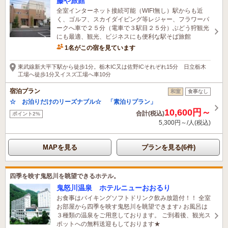
藤や旅館
全室インターネット接続可能（WIFI無し）駅からも近
く、ゴルフ、スカイダイビング等レジャー、フラワーパ
ークへ車で２５分（電車で３駅目２５分）ぶどう狩観光
にも最適、観光、ビジネスにも便利な駅そば旅館
1名がこの宿を見ています
東武線新大平下駅から徒歩1分。栃木IC又は佐野ICそれぞれ15分 日立栃木
工場へ徒歩1分又イスズ工場へ車10分
宿泊プラン
和室
食事なし
☆ お泊りだけのリーズナブル☆ 「素泊りプラン」
10,600円～
合計(税込)
ポイント2%
5,300円～/人(税込)
MAPを見る
プランを見る(6件)
四季を映す鬼怒川を眺望できるホテル。
鬼怒川温泉 ホテルニューおおるり
お食事はバイキングソフトドリンク飲み放題付！！ 全室
お部屋から四季を映す鬼怒川を眺望できます♪ お風呂は
３種類の温泉をご用意しております。 ご到着後、観光ス
ポットへの無料送迎もしております★