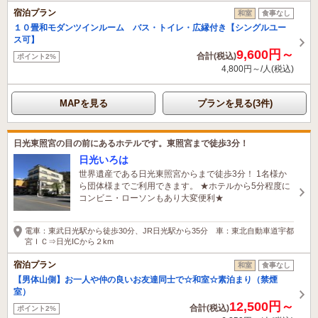
宿泊プラン
和室
食事なし
１０畳和モダンツインルーム バス・トイレ・広縁付き【シングルユー
ス可】
9,600円～
合計(税込)
ポイント2%
4,800円～/人(税込)
MAPを見る
プランを見る(3件)
日光東照宮の目の前にあるホテルです。東照宮まで徒歩3分！
日光いろは
世界遺産である日光東照宮からまで徒歩3分！ 1名様か
ら団体様までご利用できます。 ★ホテルから5分程度に
コンビニ・ローソンもあり大変便利★
電車：東武日光駅から徒歩30分、JR日光駅から35分 車：東北自動車道宇都
宮ＩＣ⇒日光ICから２km
宿泊プラン
和室
食事なし
【男体山側】お一人や仲の良いお友達同士で☆和室☆素泊まり（禁煙
室）
12,500円～
合計(税込)
ポイント2%