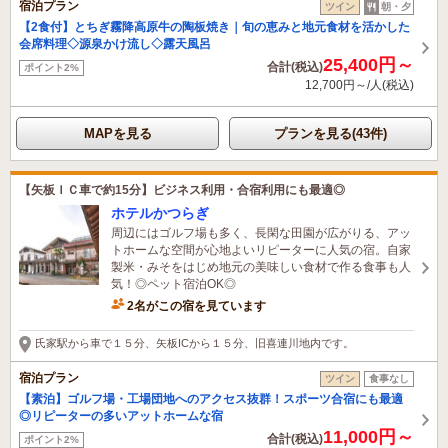
宿泊プラン
ツイン
朝・夕
【2食付】とちぎ霧降高原牛の陶板焼き｜旬の恵みと地元食材を活かした
会席料理◇源泉かけ流し◇露天風呂
25,400円～
合計(税込)
ポイント2%
12,700円～/人(税込)
MAPを見る
プランを見る(43件)
【矢板ＩＣ車で約15分】ビジネス利用・合宿利用にも最適◎
ホテルかつらぎ
周辺にはゴルフ場も多く、長閑な田園が広がりる、アッ
トホームな空間が心地よいリピーターに人気の宿。自家
製米・みそをはじめ地元の美味しい食材で作る食事も人
気！◎ペット宿泊OK◎
2名がこの宿を見ています
氏家駅から車で１５分、矢板ICから１５分、旧喜連川地内です。
宿泊プラン
ツイン
食事なし
【素泊】ゴルフ場・工場団地へのアクセス抜群！スポーツ合宿にも最適
◎リピーターの多いアットホームな宿
11,000円～
合計(税込)
ポイント2%