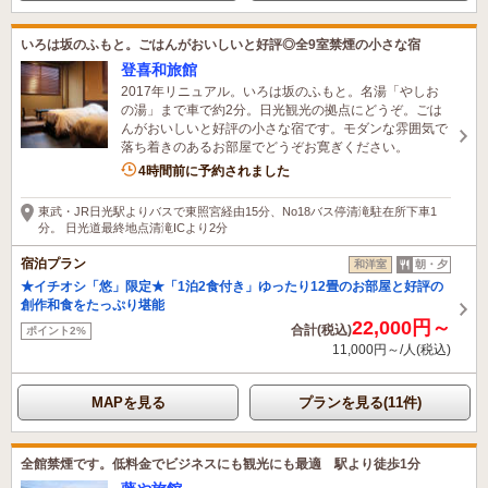
いろは坂のふもと。ごはんがおいしいと好評◎全9室禁煙の小さな宿
登喜和旅館
2017年リニュアル。いろは坂のふもと。名湯「やしお
の湯」まで車で約2分。日光観光の拠点にどうぞ。ごは
んがおいしいと好評の小さな宿です。モダンな雰囲気で
落ち着きのあるお部屋でどうぞお寛ぎください。
3名がこの宿を見ています
4時間前に予約されました
東武・JR日光駅よりバスで東照宮経由15分、No18バス停清滝駐在所下車1
分。 日光道最終地点清滝ICより2分
宿泊プラン
和洋室
朝・夕
★イチオシ「悠」限定★「1泊2食付き」ゆったり12畳のお部屋と好評の
創作和食をたっぷり堪能
22,000円～
合計(税込)
ポイント2%
11,000円～/人(税込)
MAPを見る
プランを見る(11件)
全館禁煙です。低料金でビジネスにも観光にも最適 駅より徒歩1分