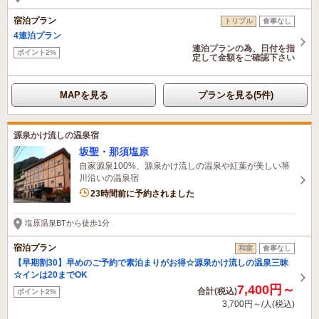
宿泊プラン
トリプル
食事なし
4連泊プラン
連泊プランの為、日付を指
ポイント2%
定して金額をご確認下さい
MAPを見る
プランを見る(5件)
源泉かけ流しの温泉宿
坂聖・那須塩原
自家源泉100%、源泉かけ流しの温泉や紅葉が美しい箒
川沿いの温泉宿
1名がこの宿を見ています
23時間前に予約されました
塩原温泉BTから徒歩1分
宿泊プラン
和室
食事なし
【早期割30】早めのご予約で素泊まりがお得☆源泉かけ流しの温泉三昧
☆インは20までOK
7,400円～
合計(税込)
ポイント2%
3,700円～/人(税込)