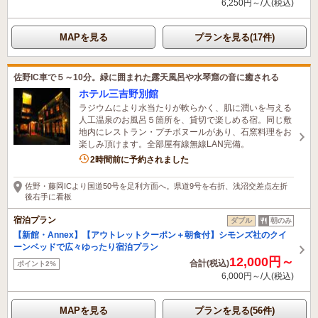
6,250円～/人(税込)
MAPを見る
プランを見る(17件)
佐野IC車で５～10分。緑に囲まれた露天風呂や水琴窟の音に癒される
ホテル三吉野別館
ラジウムにより水当たりが軟らかく、肌に潤いを与える
人工温泉のお風呂５箇所を、貸切で楽しめる宿。同じ敷
地内にレストラン・プチボヌールがあり、石窯料理をお
楽しみ頂けます。全部屋有線無線LAN完備。
5名がこの宿を見ています
2時間前に予約されました
佐野・藤岡ICより国道50号を足利方面へ。県道9号を右折、浅沼交差点左折
後右手に看板
宿泊プラン
ダブル
朝のみ
【新館・Annex】【アウトレットクーポン＋朝食付】シモンズ社のクイ
ーンベッドで広々ゆったり宿泊プラン
12,000円～
合計(税込)
ポイント2%
6,000円～/人(税込)
MAPを見る
プランを見る(56件)