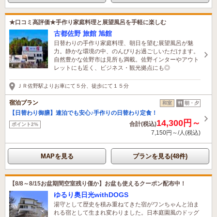
★口コミ高評価★手作り家庭料理と展望風呂を手軽に楽しむ
古都佐野 旅館 旭館
日替わりの手作り家庭料理、朝日を望む展望風呂が魅
力。静かな環境の中、のんびりお過ごしいただけます。
自然豊かな佐野市は見所も満載。佐野インターやアウト
レットにも近く、ビジネス・観光拠点にも◎
ＪＲ佐野駅よりお車にて５分、徒歩にて１５分
宿泊プラン
和室
朝・夕
【日替わり御膳】連泊でも安心♪手作りの日替わり定食！
14,300円～
合計(税込)
ポイント2%
7,150円～/人(税込)
MAPを見る
プランを見る(48件)
【8/8～8/15お盆期間空室残り僅か】お盆も使えるクーポン配布中！
ゆるり奥日光withDOGS
湯守として歴史を積み重ねてきた宿がワンちゃんと泊ま
れる宿として生まれ変わりました。日本庭園風のドッグ