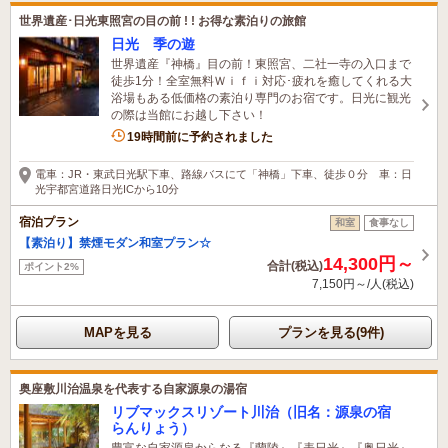
世界遺産･日光東照宮の目の前 ! ! お得な素泊りの旅館
日光 季の遊
世界遺産『神橋』目の前！東照宮、二社一寺の入口まで
徒歩1分！全室無料Ｗｉｆｉ対応･疲れを癒してくれる大
浴場もある低価格の素泊り専門のお宿です。日光に観光
の際は当館にお越し下さい！
1名がこの宿を見ています
19時間前に予約されました
電車：JR・東武日光駅下車、路線バスにて「神橋」下車、徒歩０分 車：日
光宇都宮道路日光ICから10分
宿泊プラン
和室
食事なし
【素泊り】禁煙モダン和室プラン☆
14,300円～
合計(税込)
ポイント2%
7,150円～/人(税込)
MAPを見る
プランを見る(9件)
奥座敷川治温泉を代表する自家源泉の湯宿
リブマックスリゾート川治（旧名：源泉の宿
らんりょう）
豊富な自家源泉からなる『蘭陵』『表日光』『奥日光』