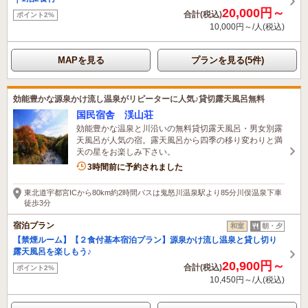
20,000円～
合計(税込)
ポイント2%
10,000円～/人(税込)
MAPを見る
プランを見る(5件)
効能豊かな源泉かけ流し温泉がリピーターに人気♪貸切露天風呂無料
国民宿舎 渓山荘
効能豊かな温泉と川沿いの無料貸切露天風呂・男女別露
天風呂が人気の宿。露天風呂から四季の移り変わりと満
天の星をお楽しみ下さい。
7名がこの宿を見ています
3時間前に予約されました
東北道宇都宮ICから80km約2時間バスは鬼怒川温泉駅より85分川俣温泉下車
徒歩3分
宿泊プラン
和室
朝・夕
【禁煙ルーム】【２食付基本宿泊プラン】源泉かけ流し温泉と貸し切り
露天風呂を楽しもう♪
20,900円～
合計(税込)
ポイント2%
10,450円～/人(税込)