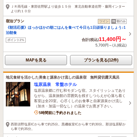
1時間前に予約されました
ＪＲ両毛線・東部佐野駅より徒歩１５分 東北自動車道佐野・藤岡インター
より約１０分
宿泊プラン
ツイン
朝のみ
《朝活応援》ほっかほかの朝ごはんを食べて今日も1日頑張りましょう♪1
泊朝食
11,400円～
合計(税込)
ポイント2%
5,700円～/人(税込)
MAPを見る
プランを見る(12件)
地元食材を活かした美食と源泉かけ流しの温泉宿 無料貸切露天風呂
塩原温泉 常盤ホテル
塩原温泉郷に佇む和モダンな宿。スタイリッシュであり
ながら、温泉旅館の雰囲気を残すしつらえが心落ち着く
客室は全20室。心尽くしのお食事と自家源泉かけ流し
（加水・加温一切なし）の温泉でお寛ぎ下さい。
3名がこの宿を見ています
5時間前に予約されました
西那須野塩原ICから車で約25分。黒磯板室ICから車で約30分。那須塩原駅か
ら車で約35分。