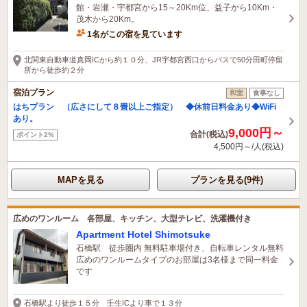
館・岩瀬・宇都宮から15～20Km位、益子から10Km・
茂木から20Km。
1名がこの宿を見ています
北関東自動車道真岡ICから約１０分、JR宇都宮西口からバスで50分田町停留
所から徒歩約２分
宿泊プラン
和室
食事なし
はちプラン （広さにして８畳以上ご指定） ◆休前日料金あり◆WiFi
あり。
9,000円～
合計(税込)
ポイント2%
4,500円～/人(税込)
MAPを見る
プランを見る(9件)
広めのワンルーム 各部屋、キッチン、大型テレビ、洗濯機付き
Apartment Hotel Shimotsuke
石橋駅 徒歩圏内 無料駐車場付き、自転車レンタル無料
広めのワンルームタイプのお部屋は3名様まで同一料金
です
石橋駅より徒歩１５分 壬生ICより車で１３分