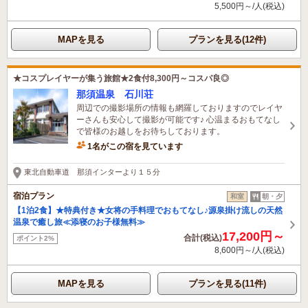
5,500円～/人(税込)
MAPを見る
プランを見る(12件)
★コスプレイヤーが集う旅館★2食付8,300円～コスパ良◎
那須温泉 石川荘
周辺での撮影場所の情報も網羅しておりますのでレイヤ
ーさんも安心して撮影が可能です♪ 心温まるおもてなし
で皆様のお越しをお待ちしております。
1名がこの宿を見ています
東北自動車道 那須インターより１５分
宿泊プラン
和室
朝・夕
【1泊2食】★特典付き★女将の手料理でおもてなし♪源泉掛け流しの天然
温泉で癒し旅≪添寝のお子様無料≫
17,200円～
合計(税込)
ポイント2%
8,600円～/人(税込)
MAPを見る
プランを見る(11件)