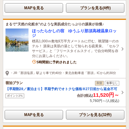
MAPを見る
プランを見る(4件)
まるで”天然の化粧水”のような美肌成分たっぷりの源泉が自慢♪
ほったらかしの宿 ゆうふり那須高雄温泉ロッ
ジ
標高1,000ｍ敷地9万平方メートルに佇む、眺望随一のホ
テル！ 源泉は美肌の湯として知られる硫黄泉。「セルフ
サービス」と「フリースタイルステイ」で自分時間を存
分にお楽しみください。
4名がこの宿を見ています
5時間前に予約されました
・JR「那須塩原」駅より車で約40分・東北自動車道「那須」ICから約30分
宿泊プラン
和室
食事なし
【早期割28／素泊まり】早期予約でオトクな価格※27日前から返金不可
11,520円～
合計(税込)
ポイント2%
5,760円～/人(税込)
MAPを見る
プランを見る(32件)