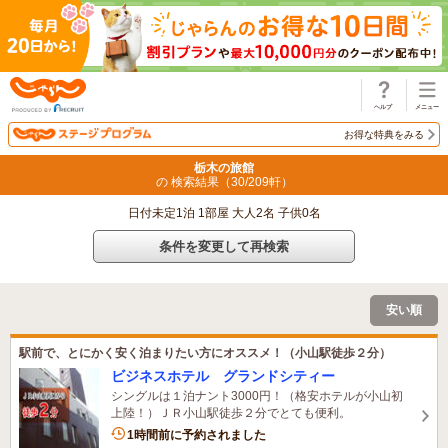
じゃらん
お得な特典をみる
栃木の旅館
の 検索結果（
30
/
209
軒）
日付未定1泊 1部屋 大人2名 子供0名
条件を変更して再検索
安い順
駅前で、とにかく安く泊まりたい方にオススメ！（小山駅徒歩２分）
ビジネスホテル グランドシティー
シングルは１泊ナント3000円！（格安ホテルが小山初
上陸！）ＪＲ小山駅徒歩２分でとても便利。
4名がこの宿を見ています