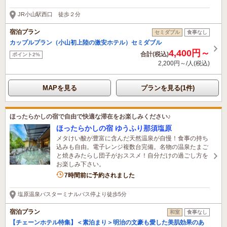
1時間前に予約されました
JR小山駅西口 徒歩２分
宿泊プラン
セミダブル
食事なし
カップルプラン（小山初上陸の激安ホテル）セミダブル
4,400円～
合計(税込)
ポイント2%
2,200円～/人(税込)
MAPを見る
プランを見る(1件)
ほったらかしの宿で自由で快適な滞在をお楽しみください♪
ほったらかしの宿 ゆうふり那須塩原
メタけい酸が豊富に含んだ天然温泉が自慢！食事の持ち
込みも自由。電子レンジ複数台完備。名物の温泉たまご
と焼きみたらし団子がおススメ！自分だけの過ごし方を
お楽しみ下さい。
6名がこの宿を見ています
7時間前に予約されました
塩原温泉バスターミナルバス停より徒歩5分
宿泊プラン
和室
食事なし
【チェーンホテル特集】＜素泊まり＞明治の文豪も愛した美肌効果のあ