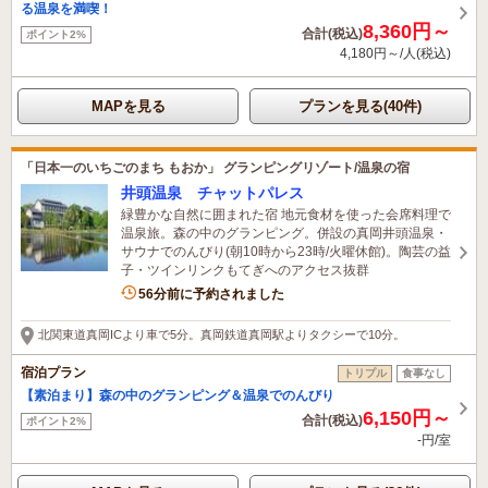
る温泉を満喫！
8,360円～
合計(税込)
ポイント2%
4,180円～/人(税込)
MAPを見る
プランを見る(40件)
「日本一のいちごのまち もおか」 グランピングリゾート/温泉の宿
井頭温泉 チャットパレス
緑豊かな自然に囲まれた宿 地元食材を使った会席料理で
温泉旅。森の中のグランピング。併設の真岡井頭温泉・
サウナでのんびり(朝10時から23時/火曜休館)。陶芸の益
子・ツインリンクもてぎへのアクセス抜群
2名がこの宿を見ています
56分前に予約されました
北関東道真岡ICより車で5分。真岡鉄道真岡駅よりタクシーで10分。
宿泊プラン
トリプル
食事なし
【素泊まり】森の中のグランピング＆温泉でのんびり
6,150円～
合計(税込)
ポイント2%
-円/室