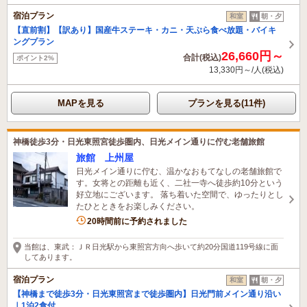
宿泊プラン
和室
朝・夕
【直前割】【訳あり】国産牛ステーキ・カニ・天ぷら食べ放題・バイキ
ングプラン
26,660円～
合計(税込)
ポイント2%
13,330円～/人(税込)
MAPを見る
プランを見る(11件)
神橋徒歩3分・日光東照宮徒歩圏内、日光メイン通りに佇む老舗旅館
旅館 上州屋
日光メイン通りに佇む、温かなおもてなしの老舗旅館で
す。女将との距離も近く、二社一寺へ徒歩約10分という
好立地にございます。 落ち着いた空間で、ゆったりとし
たひとときをお楽しみください。
3名がこの宿を見ています
20時間前に予約されました
当館は、東武：ＪＲ日光駅から東照宮方向へ歩いて約20分国道119号線に面
してあります。
宿泊プラン
和室
朝・夕
【神橋まで徒歩3分・日光東照宮まで徒歩圏内】日光門前メイン通り沿い
｜1泊2食付