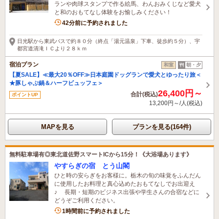
ランや肉球スタンプで作る絵馬、わんおみくじなど愛犬
と和のおもてなし体験をお愉しみください！
8名がこの宿を見ています
42分前に予約されました
日光駅から東武バスで約８０分（終点「湯元温泉」下車、徒歩約５分）、宇
都宮道清滝ＩＣより２８ｋｍ
宿泊プラン
和室
朝・夕
【夏SALE】≪最大20％OFF≫日本庭園ドッグランで愛犬とゆったり旅＜
★豚しゃぶ鍋＆ハーフビュッフェ＞
26,400円～
合計(税込)
ポイントUP
13,200円～/人(税込)
MAPを見る
プランを見る(164件)
無料駐車場有◎東北道佐野スマートICから15分！《大浴場あります》
やすらぎの宿 とう山閣
ひと時の安らぎをお客様に。栃木の旬の味覚をふんだん
に使用したお料理と真心込めたおもてなしでお出迎え
♪ 長期・短期のビジネス出張や学生さんの合宿などに
どうぞご利用ください。
1名がこの宿を見ています