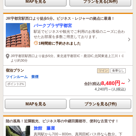
MAPを見る
プランを見る(36件)
JR宇都宮駅西口より徒歩5分。ビジネス・レジャーの拠点に最適！
パークプラザ宇都宮
駅近でビジネスや観光でご利用のお客様のニーズに合わ
せたお部屋を多数ご用意しております。
1名がこの宿を見ています
1時間前に予約されました
JR宇都宮駅西口より徒歩5分。東北道宇都宮IC・鹿沼IC,北関東道上三川ＩＣ
より約30分
宿泊プラン
ツイン
食事なし
ツインルーム 禁煙
8,480円～
合計(税込)
ポイント2%
4,240円～/人(税込)
MAPを見る
プランを見る(7件)
陸の孤島！近隣観光、ビジネス等の中継田園都市、便利な古里です！
旅館 藤屋
真岡駅から700～800m、真岡田町バス停なら数分。下