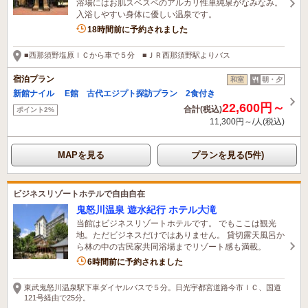
浴場にはお肌スベスベのアルカリ性単純泉がなみなみ。
入浴しやすい身体に優しい温泉です。
2名がこの宿を見ています
18時間前に予約されました
■西那須野塩原ＩＣから車で５分 ■ＪＲ西那須野駅よりバス
宿泊プラン
和室
朝・夕
新館ナイル E館 古代エジプト探訪プラン 2食付き
22,600円～
合計(税込)
ポイント2%
11,300円～/人(税込)
MAPを見る
プランを見る(5件)
ビジネスリゾートホテルで自由自在
鬼怒川温泉 遊水紀行 ホテル大滝
当館はビジネスリゾートホテルです。 でもここは観光
地。ただビジネスだけではありません。 貸切露天風呂か
ら林の中の古民家共同浴場までリゾート感も満載。
2名がこの宿を見ています
6時間前に予約されました
東武鬼怒川温泉駅下車ダイヤルバスで５分。日光宇都宮道路今市ＩＣ、国道
121号経由で25分。