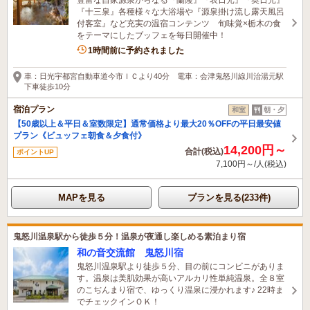
『十三泉』各種様々な大浴場や『源泉掛け流し露天風呂
付客室』など充実の温宿コンテンツ 旬味覚×栃木の食
をテーマにしたブッフェを毎日開催中！
7名がこの宿を見ています
1時間前に予約されました
車：日光宇都宮自動車道今市ＩＣより40分 電車：会津鬼怒川線川治湯元駅
下車徒歩10分
宿泊プラン
和室
朝・夕
【50歳以上＆平日＆室数限定】通常価格より最大20％OFFの平日最安値
プラン《ビュッフェ朝食＆夕食付》
14,200円～
合計(税込)
ポイントUP
7,100円～/人(税込)
MAPを見る
プランを見る(233件)
鬼怒川温泉駅から徒歩５分！温泉が夜通し楽しめる素泊まり宿
和の音交流館 鬼怒川宿
鬼怒川温泉駅より徒歩５分、目の前にコンビニがありま
す。温泉は美肌効果が高いアルカリ性単純温泉。全８室
のこぢんまり宿で、ゆっくり温泉に浸かれます♪ 22時ま
でチェックインＯＫ！