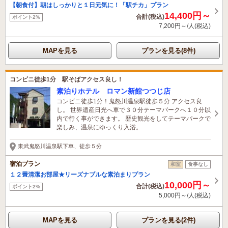
【朝食付】朝はしっかりと１日元気に！「駅チカ」プラン
14,400円～
合計(税込)
ポイント2%
7,200円～/人(税込)
MAPを見る
プランを見る(8件)
コンビニ徒歩1分 駅そばアクセス良し！
素泊りホテル ロマン新館つつじ店
コンビニ徒歩1分！鬼怒川温泉駅徒歩５分 アクセス良
し。 世界遺産日光へ車で３０分テーマパークへ１０分以
内で行く事ができます。 歴史観光をしてテーマパークで
楽しみ、温泉にゆっくり入浴。
東武鬼怒川温泉駅下車、徒歩５分
宿泊プラン
和室
食事なし
１２畳清潔お部屋★リーズナブルな素泊まりプラン
10,000円～
合計(税込)
ポイント2%
5,000円～/人(税込)
MAPを見る
プランを見る(2件)