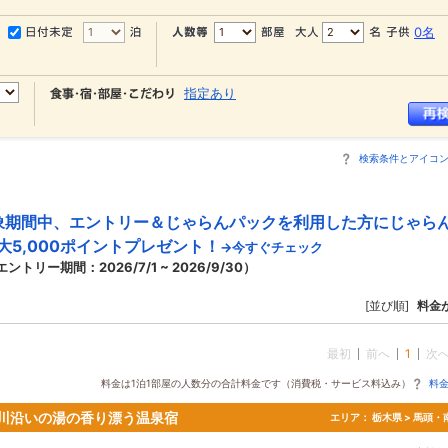
0名
指定あり
検索条件とアイコ
象期間中、エントリー＆じゃらんパックを利用した方にじゃら
大5,000ポイントプレゼント！
→今すぐチェック
エントリー期間：2026/7/1 ~ 2026/9/30）
[並び順]
料金
最初
前へ
1
次
料金は1泊1部屋の人数分の合計料金です（消費税・サービス料込み）
料
川沿いの湯の香り漂う温泉宿
エリア：
栃木県 > 馬頭・