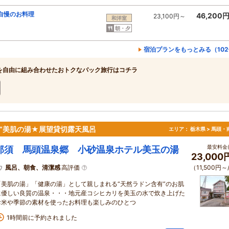
自慢のお料理
46,200
23,100円～
和洋室
朝・夕
宿泊プランをもっとみる（10
を自由に組み合わせたおトクなパック旅行はコチラ
有”美肌の湯★展望貸切露天風呂
エリア：
栃木県 > 馬頭・
最安料金(
那須 馬頭温泉郷 小砂温泉ホテル美玉の湯
23,00
風呂、朝食、清潔感
高評価
（11,500円～
「美肌の湯」「健康の湯」として親しまれる“天然ラドン含有”のお肌
に優しい良質の温泉・・・地元産コシヒカリを美玉の水で炊き上げた
お米や季節の素材を使ったお料理も楽しみのひとつ
1時間前に予約されました