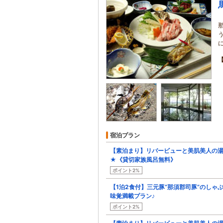
宿泊プラン
【素泊まり】リバービューと美肌美人の湯
★《貸切家族風呂無料》
ポイント2%
【1泊2食付】三元豚“那須郡司豚”のし
味覚満載プラン♪
ポイント2%