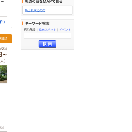
円～
烏山駅周辺の宿
件）
宿泊施設
｜
観光スポット
｜
イベント
南那須
税込)
0円～
/人）
税込)