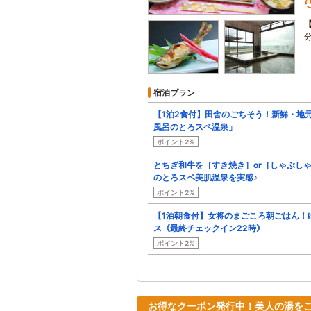
宿泊プラン
【1泊2食付】田舎のごちそう！新鮮・地
風呂のとろスベ温泉」
ポイント2%
とちぎ和牛を［すき焼き］or［しゃぶし
のとろスベ美肌温泉を実感♪
ポイント2%
【1泊朝食付】女将のまごころ朝ごはん！
ス《最終チェックイン22時》
ポイント2%
お得なクーポン発行中！美人の湯をご