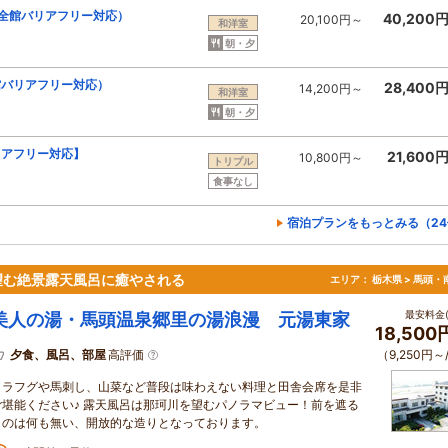
全館バリアフリー対応）
40,200
20,100円～
和洋室
朝・夕
館バリアフリー対応）
28,400
14,200円～
和洋室
朝・夕
リアフリー対応】
21,600
10,800円～
トリプル
食事なし
宿泊プランをもっとみる（24
望む絶景露天風呂に癒やされる
エリア：
栃木県 > 馬頭・
最安料金(
美人の湯・馬頭温泉郷里の湯浪漫 元湯東家
18,50
夕食、風呂、部屋
高評価
（9,250円～
トラフグや馬刺し、山菜など普段は味わえない料理と田舎会席を是非
ご堪能ください♪ 露天風呂は那珂川を望むパノラマビュー！前を遮る
ものは何も無い、開放的な造りとなっております。