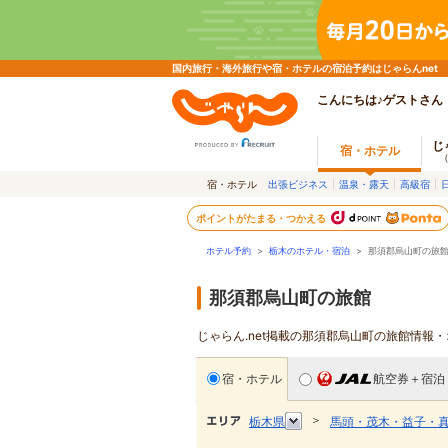
国内旅行・海外旅行や宿・ホテルの宿泊予約はじゃらんnet
こんにちは♪ゲストさん
じ
宿・ホテル
宿・ホテル
出張ビジネス
温泉・露天
高級宿
ポイントがたまる・つかえる
ホテル予約
>
栃木のホテル・宿泊
>
那須郡烏山町の旅
那須郡烏山町の旅館
じゃらん.net掲載の那須郡烏山町の旅館情報
宿・ホテル
航空券＋宿泊
＞
栃木県
馬頭・茂木・益子・