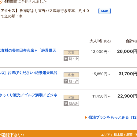
4時間前に予約されました
【アクセス】
氏家駅より東野バス馬頭行き乗車、約４０
MAP
分で道の駅下車
大人1名
合計
(税込)
(
元食材の美味田舎会席＋「絶景露天
26,000
13,000円～
和室
朝・夕
ゃぶ］お選びください♪絶景露天風呂
31,700
15,850円～
和室
朝・夕
ゆっくり観光／ゴルフ満喫／ビジネ
22,900
11,450円～
和室
朝のみ
宿泊プランをもっとみる（1
堪能下さい♪
エリア：
栃木県 > 馬頭・