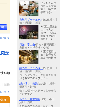
ワンちゃんネ
コちゃん大歓
迎！一緒に温
泉旅行を♪
鬼怒川プラザホテル
(鬼怒川・川
治・湯西川・川俣)
★“夏の温泉お
こもり大人
旅”★ 人気の
部屋食や貸切
ンについて
風呂あり♪
日光 季の遊
(日光・霧降高原・
奥日光・中禅寺湖・今市)
☆東照宮目の
ん限定
前！お得な素
泊まりの宿☆
栂の季（つがのき）
(鬼怒川・川
治・湯西川・川俣)
が安い順
ゴールデンウィークは露天風呂
付き客室でのんびり＾＾
絹の渓谷 碧流
(鬼怒川・川治・
へ
最後
湯西川・川俣)
熱々の栃木牛ステーキとせせら
金について
ぎのテラス
ホテル三吉野別館
(佐野・小山・
南那須
足利・鹿沼)
外気浴のできる会うなオープ