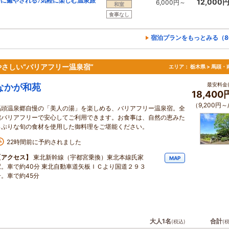
に癒やされる♪気軽に楽しむ温泉旅
12,000
6,000円～
和室
食事なし
宿泊プランをもっとみる（8
さしい“バリアフリー温泉宿”
エリア：
栃木県 > 馬頭・
最安料金(
なかが和苑
18,40
（9,200円～
馬頭温泉郷自慢の「美人の湯」を楽しめる、バリアフリー温泉宿。全
館バリアフリーで安心してご利用できます。お食事は、自然の恵みた
っぷりな旬の食材を使用した御料理をご堪能ください。
22時間前に予約されました
【アクセス】
東北新幹線（宇都宮乗換）東北本線氏家
MAP
駅。車で約40分 東北自動車道矢板ＩＣより国道２９３
号。車で約45分
大人1名
合計
(税込)
(