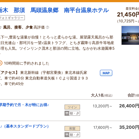
最安料金(
栃木 那須 馬頭温泉郷 南平台温泉ホテル
21,45
フォトギャラリー
（10,725円～
風呂、接客、夕食
高評価
県下一,豊富な湯量が自慢！とろっと柔らかな湯。展望露天風呂から那
須日光連山・那珂川を一望♪温泉トラフグ、とちぎ霧降り高原牛等地産
料理も人気。ツインリンク茂木と那須の間に立地。なかがわ水遊園車5
分
10時間前に予約されました
【アクセス】
東北新幹線（宇都宮乗換）東北本線氏家
MAP
駅。車で約40分 東北自動車道矢板ＩＣより国道２９３
号。車で約45分
大人1名
合計
(税込)
(
 早期予約で月・木が特にお得♪
26,400
13,200円～
ツイン
朝・夕
♪（基本スタンダードプラン）
35,200
17,600円～
和室
朝・夕