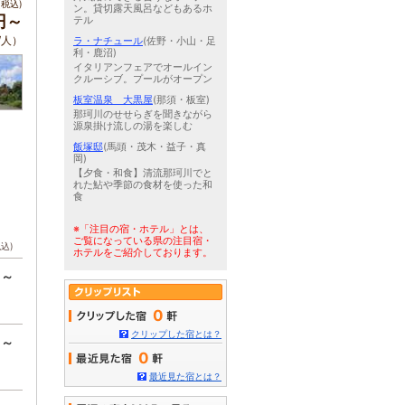
税込)
ン。貸切露天風呂などもあるホ
0円～
テル
/人）
ラ・ナチュール
(佐野・小山・足
利・鹿沼)
イタリアンフェアでオールイン
クルーシブ。プールがオープン
板室温泉 大黒屋
(那須・板室)
那珂川のせせらぎを聞きながら
源泉掛け流しの湯を楽しむ
飯塚邸
(馬頭・茂木・益子・真
岡)
【夕食・和食】清流那珂川でと
れた鮎や季節の食材を使った和
食
※「注目の宿・ホテル」とは、
ご覧になっている県の注目宿・
税込)
ホテルをご紹介しております。
円～
0
クリップした宿とは？
円～
0
最近見た宿とは？