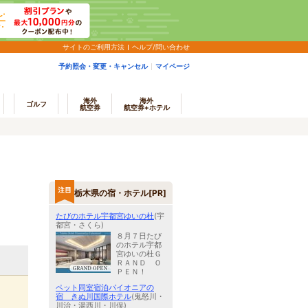
サイトのご利用方法
ヘルプ/問い合わせ
予約照会・変更・キャンセル
マイページ
海外
海外
ゴルフ
航空券
航空券+ホテル
栃木県の宿・ホテル[PR]
たびのホテル宇都宮ゆいの杜
(宇
都宮・さくら)
８月７日たび
のホテル宇都
宮ゆいの杜Ｇ
ＲＡＮＤ Ｏ
ＰＥＮ！
ペット同室宿泊パイオニアの
宿 きぬ川国際ホテル
(鬼怒川・
川治・湯西川・川俣)