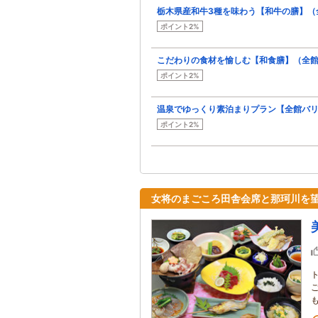
栃木県産和牛3種を味わう【和牛の膳】（
ポイント2%
こだわりの食材を愉しむ【和食膳】（全
ポイント2%
温泉でゆっくり素泊まりプラン【全館バ
ポイント2%
女将のまごころ田舎会席と那珂川を