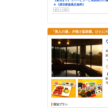
【素泊まり】リバービューと美肌美人の湯
★《貸切家族風呂無料》
ポイント2%
「美人の湯」夕焼け温泉郷。ひとにや
宿泊プラン