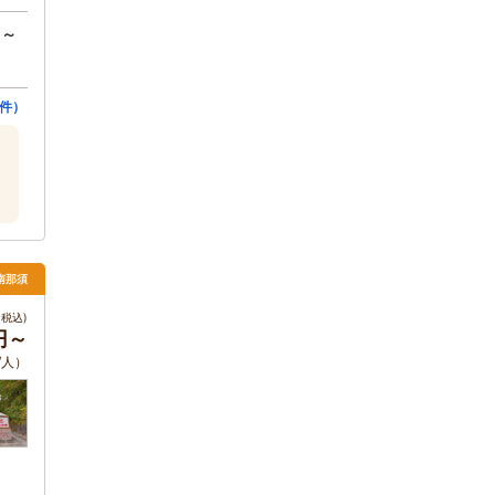
円～
2件）
南那須
税込)
0円～
/人）