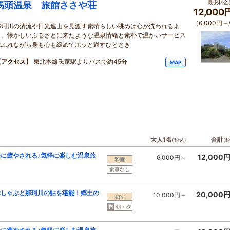
最安料金(
馬頭温泉 旅館ささや荘
12,00
（6,000円～
那珂川の清流や日光連山を見渡す素晴らしい眺めは心が洗われるよ
う。懐かしいふるさとに来たような温泉情緒と素朴で温かいサービス
にふれながら身も心も緩めてホッと過すひととき
【アクセス】
東北本線氏家駅よりバスで約45分
MAP
大人1名
合計
(税込)
(
に癒やされる♪気軽に楽しむ温泉旅
12,000
6,000円～
和室
食事なし
ゃぶしゃぶと那珂川の鮎を堪能！郷土の
20,000
10,000円～
和室
朝・夕