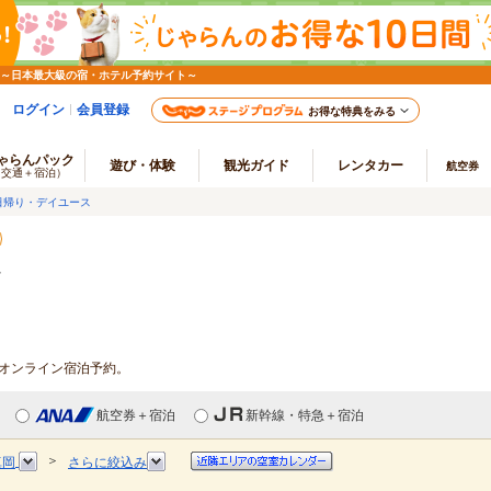
 ～日本最大級の宿・ホテル予約サイト～
ログイン
会員登録
お得な特典をみる
ゃらんパック
遊び・体験
観光ガイド
レンタカー
航空券
（交通＋宿泊）
日帰り・デイユース
館
・オンライン宿泊予約。
航空券＋宿泊
新幹線・特急＋宿泊
＞
真岡
さらに絞込み