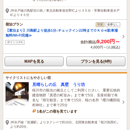
JR水戸線川島駅目の前／東北自動車道佐野ICより３５分・常磐自動車道水戸
ICより４５分
宿泊プラン
和室
食事なし
【素泊まり】川島駅より徒歩1分♪チェックイン22時までＯＫ☆≪駐車場
無料/Wi-Fi完備≫
9,200円～
合計(税込)
ポイント2%
4,600円～/人(税込)
MAPを見る
プランを見る(4件)
サイクリストにもやさしい宿
見晴らしの丘 真壁 うり坊
桜川市の観光の拠点としてご利用ください。 重要伝統的
建造物群『真壁の町並み』まで車で5分、安産祈願で有
名な『雨引観音』まで車で15分、桜の名所『櫻川磯部稲
村神社』まで車で25分
1名がこの宿を見ています
JR水戸線『岩瀬駅』よりタクシーで約15分。北関東自動車道『桜川筑西IC』
より約20分。