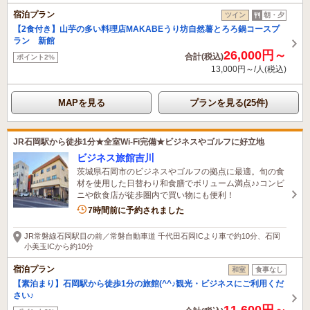
宿泊プラン
ツイン
朝・夕
【2食付き】山芋の多い料理店MAKABEうり坊自然薯とろろ鍋コースプ
ラン 新館
26,000円～
合計(税込)
ポイント2%
13,000円～/人(税込)
MAPを見る
プランを見る(25件)
JR石岡駅から徒歩1分★全室Wi-Fi完備★ビジネスやゴルフに好立地
ビジネス旅館吉川
茨城県石岡市のビジネスやゴルフの拠点に最適。旬の食
材を使用した日替わり和食膳でボリューム満点♪♪コンビ
ニや飲食店が徒歩圏内で買い物にも便利！
1名がこの宿を見ています
7時間前に予約されました
JR常磐線石岡駅目の前／常磐自動車道 千代田石岡ICより車で約10分、石岡
小美玉ICから約10分
宿泊プラン
和室
食事なし
【素泊まり】石岡駅から徒歩1分の旅館(^^♪観光・ビジネスにご利用くだ
さい♪
11,600円～