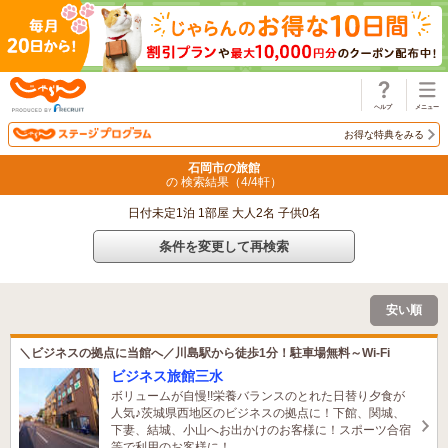
じゃらん
お得な特典をみる
石岡市の旅館
の 検索結果（
4
/
4
軒）
日付未定1泊 1部屋 大人2名 子供0名
条件を変更して再検索
安い順
＼ビジネスの拠点に当館へ／川島駅から徒歩1分！駐車場無料～Wi-Fi
ビジネス旅館三水
ボリュームが自慢!!栄養バランスのとれた日替り夕食が
人気♪茨城県西地区のビジネスの拠点に！下館、関城、
下妻、結城、小山へお出かけのお客様に！スポーツ合宿
等で利用のお客様に！