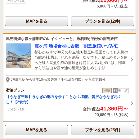
合計(税込)
ポイント2%
5,800円～/人(税込)
MAPを見る
プランを見る(12件)
風光明媚な霞ヶ浦湖畔のレイクビューと川魚料理が自慢の割烹旅館
霞ヶ浦 地場食材に舌鼓 割烹旅館いづみ荘
都心から車で90分の好立地★割烹料理屋としても人気の
当館の料理は、どれも絶品！なかでも、秘伝のタレを使
った鯉の旨煮や鰻の蒲焼きは特に人気♪朝夕には、部屋
から筑波山や霞ケ浦の絶景が楽しめます◎
JR高浜駅から徒歩10分/常磐道「千代田石岡IC」から車で15分
宿泊プラン
和室
朝・夕
【うなぎ三昧】うなぎの魅力を余すことなく堪能。贅沢なうなぎ尽く
し！【2食付】
41,360円～
合計(税込)
ポイント2%
20,680円～/人(税込)
MAPを見る
プランを見る(23件)