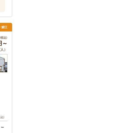
井・鯖江
税込)
0円～
/人）
税込)
円～