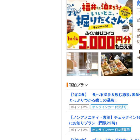
宿泊プラン
【1泊2食】 食べる温泉＆飲む源泉♪国
とっぷりつかる癒しの温泉！
ポイント2%
オンラインカード決済可
【ノンアメニティ・素泊】チェックイン1
にお泊りプラン（門限22時）
ポイント2%
オンラインカード決済専用