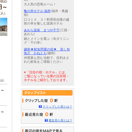
税込)
大人気の恐竜ルーム！
円～
亀の井ホテル 福井
(福井・奥越
/人）
前)
口コミ４．３！料理長自慢の越
前の幸を愉しむ温泉ホテル
あわら温泉 まつや千千
(三国・
あわら)
鍋とメインを選ぶ（旬ダイニン
グ・千の幸）
越前★鮮魚問屋の宿★ 旨し旬
魚介 かねとも
(越前)
仲買業も営む当館で、目利きさ
れた鮮魚をご堪能ください
※「注目の宿・ホテル」とは、
ご覧になっている県の注目宿・
ホテルをご紹介しております。
税込)
円～
0
クリップした宿とは？
円～
0
最近見た宿とは？