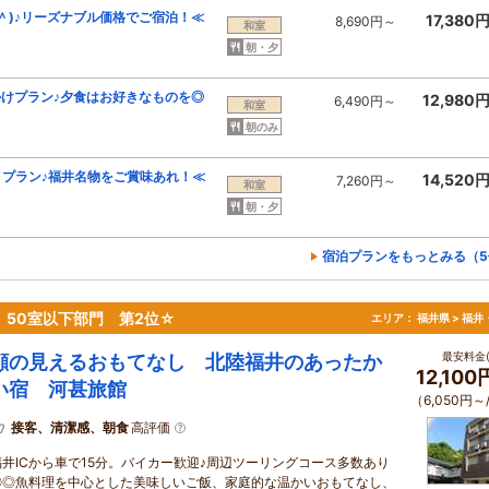
＾)♪リーズナブル価格でご宿泊！≪
17,380
8,690円～
和室
朝・夕
けプラン♪夕食はお好きなものを◎
12,980
6,490円～
和室
朝のみ
プラン♪福井名物をご賞味あれ！≪
14,520
7,260円～
和室
朝・夕
宿泊プランをもっとみる（5
 50室以下部門 第2位☆
エリア：
福井県 > 福
最安料金(
顔の見えるおもてなし 北陸福井のあったか
12,10
い宿 河甚旅館
（6,050円～
接客、清潔感、朝食
高評価
福井ICから車で15分。バイカー歓迎♪周辺ツーリングコース多数あり
◎◎魚料理を中心とした美味しいご飯、家庭的な温かいおもてなし、