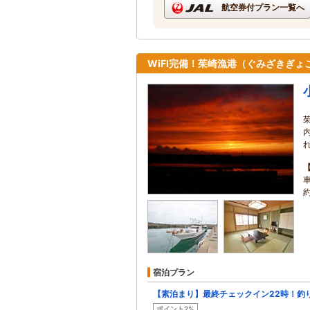
航空券付プラン一覧へ
WiFI完備！茱崎漁港（ぐみざきぎょ
宿泊プラン
【素泊まり】最終チェックイン22時！釣
ポイント2%