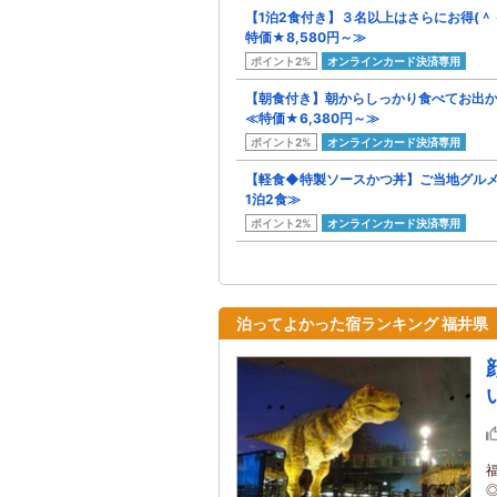
【1泊2食付き】３名以上はさらにお得(＾
特価★8,580円～≫
ポイント2%
オンラインカード決済専用
【朝食付き】朝からしっかり食べてお出か
≪特価★6,380円～≫
ポイント2%
オンラインカード決済専用
【軽食◆特製ソースかつ丼】ご当地グルメ
1泊2食≫
ポイント2%
オンラインカード決済専用
泊ってよかった宿ランキング 福井県