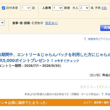
0名
指定あり
検索条件とアイコ
象期間中、エントリー＆じゃらんパックを利用した方にじゃら
大5,000ポイントプレゼント！
→今すぐチェック
エントリー期間：2026/7/1 ~ 2026/9/30）
[並び順]
料金
最初
前へ
1
次
料金は1泊1部屋の人数分の合計料金です（消費税・サービス料込み）
料
ン★お得に福井でとまろっさ♪
エリア：
福井県 > 福