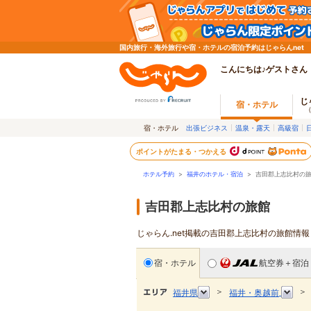
国内旅行・海外旅行や宿・ホテルの宿泊予約はじゃらんnet
こんにちは♪ゲストさん
じ
宿・ホテル
宿・ホテル
出張ビジネス
温泉・露天
高級宿
ポイントがたまる・つかえる
ホテル予約
>
福井のホテル・宿泊
>
吉田郡上志比村の
吉田郡上志比村の旅館
じゃらん.net掲載の吉田郡上志比村の旅館情
宿・ホテル
航空券＋宿泊
＞
＞
福井県
福井・奥越前