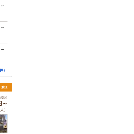
円～
円～
円～
件）
井・鯖江
税込)
0円～
/人）