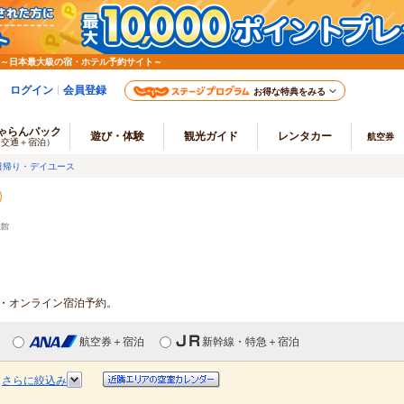
 ～日本最大級の宿・ホテル予約サイト～
ログイン
会員登録
お得な特典をみる
ゃらんパック
遊び・体験
観光ガイド
レンタカー
航空券
（交通＋宿泊）
日帰り・デイユース
旅館
報・オンライン宿泊予約。
航空券＋宿泊
新幹線・特急＋宿泊
さらに絞込み