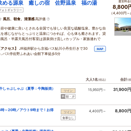
最安料金(
飲める源泉 癒しの宿 佐野温泉 福の湯
8,800
フォトギャラリー
（4,400円～
風呂、朝食、清潔感
高評価
美容や健康に良いとされる全国でも珍しい良質な硫酸塩泉。豊かな自
然を感じながらとっぷりと温泉につかれば、心も体も癒されます。貸
切風呂・半露天風呂付客室は源泉掛け流し♪カップル・家族連れで
【アクセス】
JR福井駅から京福バス鮎川小丹生行きで30
MAP
分､バス停佐野ふれあい会館下車徒歩5分
大人1名
合計
(税込)
(
産牛しゃぶしゃぶ（夏季：牛陶板焼）
31,900
15,950円～
ツイン
朝・夕
6時～20時／アウト9時まで！お得
8,800
4,400円～
ツイン
食事なし