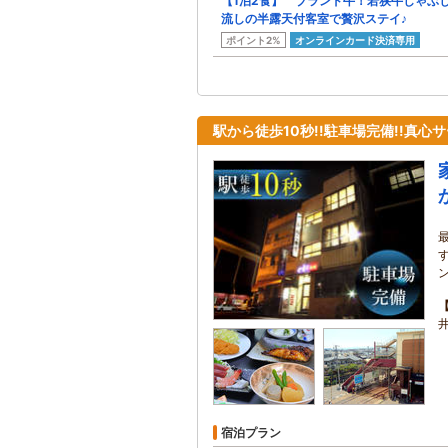
【1泊2食】 ブランド牛！若狭牛しゃぶ
流しの半露天付客室で贅沢ステイ♪
ポイント2%
オンラインカード決済専用
駅から徒歩10秒!!駐車場完備!!真
宿泊プラン