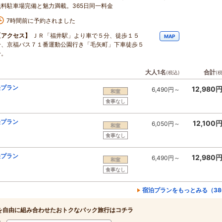
無料駐車場完備と魅力満載。365日同一料金
7時間前に予約されました
【アクセス】
ＪＲ「福井駅」より車で５分、徒歩１５
MAP
分、京福バス７１番運動公園行き「毛矢町」下車徒歩５
分。
大人1名
合計
(税込)
(
軽プラン
12,980
6,490円～
和室
食事なし
軽プラン
12,100
6,050円～
和室
食事なし
軽プラン
12,980
6,490円～
和室
食事なし
宿泊プランをもっとみる（38
を自由に組み合わせたおトクなパック旅行はコチラ