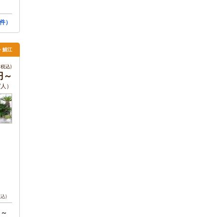
件）
井・鯖江
税込)
0円～
/人）
税込)
円～