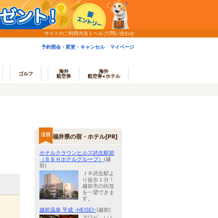
サイトのご利用方法
ヘルプ/問い合わせ
予約照会・変更・キャンセル
マイページ
海外
海外
ゴルフ
航空券
航空券+ホテル
福井県の宿・ホテル[PR]
ホテルクラウンヒルズ武生駅前
（ＢＢＨホテルグループ）
(越
前)
ＪＲ武生駅よ
り徒歩１分！
越前市の街並
を一望できま
す。
越前温泉 平成 -HEISEI-
(越前)
アワビ、いく