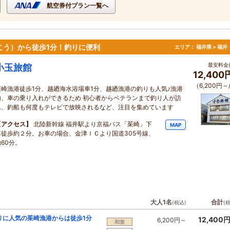
航空券付プラン一覧へ
こう）から徒歩1分！釣りに便利
エリア：
福井県 > 福
最安料金(
小玉旅館
12,40
（6,200円～
茱崎漁港徒歩1分、越廼海水浴場車1分、越廼漁港の釣りも人気♪漁港
内、車の乗り入れができるため 初心者からベテランまで釣り人が訪
れ、釣船も何度もテレビで放映されるなど、注目を集めています
【アクセス】
北陸新幹線 福井駅より京福バス「茱崎」下
MAP
車徒歩約２分。お車の場合、金津ＩＣより国道305号線、
約60分。
大人1名
合計
(税込)
(
りに人気の茱崎漁港からは徒歩1分
12,400
6,200円～
和室