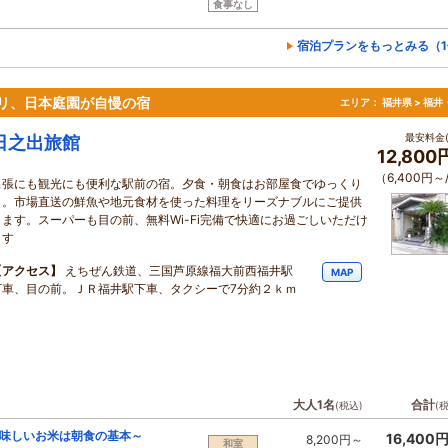
食事なし
宿泊プランをもっとみる（1
リ、日本庭園が自慢の宿
エリア：
福井県 > 福
最安料金(
日之出旅館
12,80
（6,400円～
出張にも観光にも便利な駅前の宿。夕食・朝食はお部屋食でゆっくり
と。市場直送の鮮魚や地元食材を使った料理をリーズナブルにご提供
します。スーパーも目の前、無料Wi-Fi完備で快適にお過ごしいただけ
ます
【アクセス】
えちぜん鉄道、三国芦原線福大前西福井駅
MAP
下車、目の前。ＪＲ福井駅下車、タクシーで7分約２ｋｍ
大人1名
合計
(税込)
(
味しいお米は朝食の基本～
16,400
8,200円～
和室