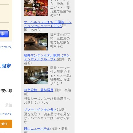
ら、地魚、甘
エビ・・・獲
れ立て新鮮“海
の幸”！
オーベルジュほまち 三國湊 ミシ
ュランセレクテッド2025
(三
国・あわら)
日本文化の宝
箱、三國湊の
地で伝統的な
町家滞在
ンについて
福井マンテンホテル駅前（マン
テンホテルグループ）
(福井・奥
越前)
ん限定
露天・サウナ
付大浴場でほ
ぉ～っと一息♪
福井駅から徒
歩１分！
割烹旅館 越前満月
(福井・奥越
が安い順
前)
行楽シーズンはぜひ越前満月へ
お越しください♪
へ
最後
リゾートインキシモト
(若狭)
金について
夏を先取り 浜茶屋で海を見な
がらバーベキューはいかがです
か
井・鯖江
勝山ニューホテル
(福井・奥越
前)