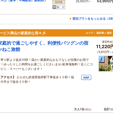
しゃぶ（夏季：牛陶板焼）源泉掛け
53,900
26,950円～
和洋室
朝・夕
宿泊プランをもっとみる（36
心サービス満点の家庭的な宿☆彡
エリア：
福井県 > 福
最安料金(
家庭的で過ごしやすく、利便性バツグンの宿
11,22
かねこ旅館
（5,610円～
最寄り駅より徒歩10秒！温かい家庭的なおもてなしが自慢のお宿で
す！ゆったりした時間をお過ごしくださいませ♪駐車場無料！近くにコ
ンビニ・スーパーもございます！
【アクセス】
えちぜん鉄道西福井駅下車徒歩１０秒！福
MAP
井大学まで徒歩３０秒！
大人1名
合計
(税込)
(