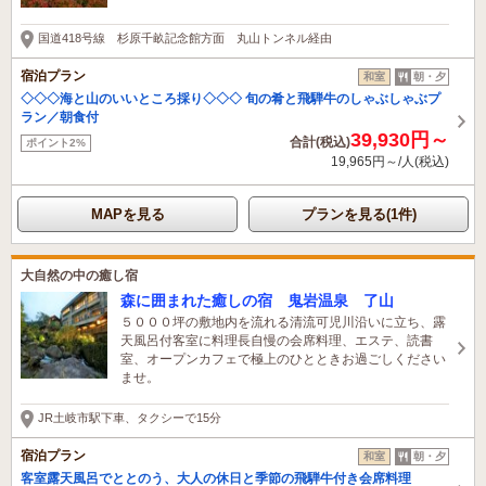
国道418号線 杉原千畝記念館方面 丸山トンネル経由
宿泊プラン
和室
朝・夕
◇◇◇海と山のいいところ採り◇◇◇ 旬の肴と飛騨牛のしゃぶしゃぶプ
ラン／朝食付
39,930円～
合計(税込)
ポイント2%
19,965円～/人(税込)
MAPを見る
プランを見る(1件)
大自然の中の癒し宿
森に囲まれた癒しの宿 鬼岩温泉 了山
５０００坪の敷地内を流れる清流可児川沿いに立ち、露
天風呂付客室に料理長自慢の会席料理、エステ、読書
室、オープンカフェで極上のひとときお過ごしください
ませ。
JR土岐市駅下車、タクシーで15分
宿泊プラン
和室
朝・夕
客室露天風呂でととのう、大人の休日と季節の飛騨牛付き会席料理