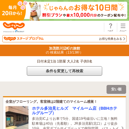
じゃらん
お得な特典をみる
加茂郡川辺町の旅館
の 検索結果（
13
/
13
軒）
日付未定1泊 1部屋 大人2名 子供0名
条件を変更して再検索
安い順
全室がフローリング。客室棟は2階建てのマイルーム感覚！
ホテル多治見ヒルズ マイルーム店（BBHホテ
ルグループ）
多治見ICよりお車で5分、国道19号線沿いに立地！無料
駐車場は40台（先着順）。JR多治見駅(北口）より徒歩
10分。全室ダブルサイズベッドで個別空調。バス・トイ