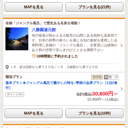
MAPを見る
プランを見る(21件)
名物「ジャングル風呂」で歴史ある名泉を堪能！
八勝園湯元館
旬の味覚が味わえる土岐市の山間にある純朴な温泉宿で
す。日本の四季の移ろいを感じる旬の食材を使用した会
席料理に名物の「ジャングル風呂」、全客室には縁側が
あり和の空間で安らぎのひとときを満喫下さい
1名がこの宿を見ています
18時間前に予約されました
ＪＲ 多治見駅から車で２０分／ＪＲ 土岐駅から車で２０分
宿泊プラン
和洋室
朝・夕
基本プラン★ジャングル風呂で癒やしの時を♪季節の会席プラン［1泊2食
付］
30,800円～
合計(税込)
ポイント2%
15,400円～/人(税込)
MAPを見る
プランを見る(10件)