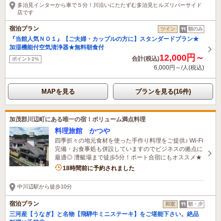
多治見インターから車で５分！川沿いにたたずむ多治見ヒルズリバーサイド
店です
宿泊プラン
ツイン
朝のみ
『当館人気ＮＯ１』【ご夫婦・カップルの方に】スタンダードプラン★
加湿機能付空気清浄器★無料朝食付
12,000円～
合計(税込)
ポイント2%
6,000円～/人(税込)
MAPを見る
プランを見る(16件)
加茂郡川辺町にある唯一の宿！ボリューム満点料理
料理旅館 かつや
四季折々の地元食材を使った手作り料理をご提供♪ Wi-Fi
完備・お食事処も併設していますのでビジネスの拠点に
最適◎ 漕艇場まで徒歩5分！ボート合宿にもオススメ★
18時間前に予約されました
中川辺駅から徒歩10分
宿泊プラン
和室
朝・夕
三河産【うなぎ】と名物【飛騨牛ミニステーキ】をご堪能下さい。絶品