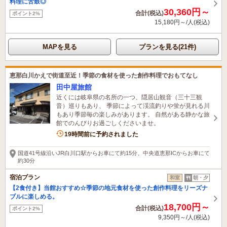
料理に舌鼓◎
30,360円～
合計(税込)
ポイント2%
15,180円～/人(税込)
MAPを見る
プランを見る(21件)
恵那白川かえで街道至近！季節の食材を使った創作料理でおもてなし
田中屋旅館
近くには岐阜県の名所の一つ、隠居山観音（三十三観
音）巡りもあり、 季節によって渓流釣りや蛍が見れる川
もあり季節毎の楽しみがあります。 自然がある静かな旅
館でのんびりお過ごしくださいませ。
19時間前に予約されました
国道41号線沿いJR白川口駅からお車にて約15分、中央道恵那ICからお車にて
約30分
宿泊プラン
和室
朝・夕
【2食付き】当館おすすめ☆季節の地元食材を使った創作料理をリーズナ
ブルに楽しめる。
18,700円～
合計(税込)
ポイント2%
9,350円～/人(税込)