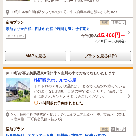
にもお勧めのテニスコート等の設備も◎
JR高山本線白川口駅からお車で約5分／中央自動車道恵那ICから約45分
宿泊プラン
和室
食事なし
素泊まり☆自然に囲まれた宿で時間を気にせず寛ぐ
15,400円～
合計(税込)
ポイント2%
7,700円～/人(税込)
MAPを見る
プランを見る(4件)
pH10肌が喜ぶ美肌温泉■信州牛＆山川の幸でおもてなしいたします
柿野観光ホテルつる屋
トロトロのアルカリ温泉は、 まるで化粧水を塗っている
かのような肌心地。 自然の中でゆったりと、 温泉と美
食に癒されるひとときをお過ごしください。
20時間前に予約されました
(バス)核融合科学研究所～徒歩にてウェルフェア土岐バス停、市民バス6曽木
＝妻木線・下町内公民館～徒歩1分
宿泊プラン
和室
朝・夕
岐阜県特別 スタンダード◆ 信州牛・地場の山の幸 -2食付-