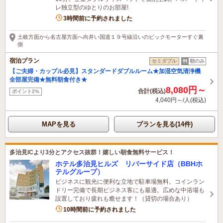
レ独立型のゆとりのお部屋!
1名がこの宿を見ています
3時間前に予約されました
土岐方面から名古屋方面へ向井い国道１９号線沿いのビックモーターすぐ裏
側
宿泊プラン
セミダブル
朝のみ
【ご夫婦・カップル必見】スタンダードダブルルーム★加湿空気清浄機
全部屋完備★無料朝食付き★
8,080円～
合計(税込)
ポイント2%
4,040円～/人(税込)
MAPを見る
プランを見る(14件)
多治見ICより3分とアクセス抜群！嬉しい朝食無料サービス！
ホテル多治見ヒルズ リバーサイド店（BBHホ
テルグループ）
ビジネスに観光に便利な立地で駐車場無料。コインラン
ドリー完備で長期ビジネス客にも最適。広めな中浴場も
設置しており疲れも癒せます！（貸切の場合あり）
1名がこの宿を見ています
10時間前に予約されました