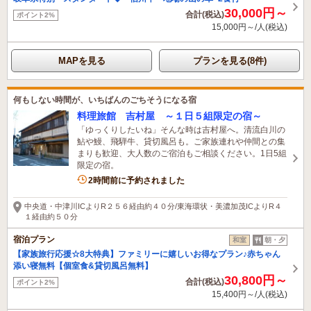
30,000円～
合計(税込)
ポイント2%
15,000円～/人(税込)
MAPを見る
プランを見る(8件)
何もしない時間が、いちばんのごちそうになる宿
料理旅館 吉村屋 ～１日５組限定の宿～
「ゆっくりしたいね」そんな時は吉村屋へ。清流白川の
鮎や鰻、飛騨牛、貸切風呂も。ご家族連れや仲間との集
まりも歓迎、大人数のご宿泊もご相談ください。1日5組
限定の宿。
2時間前に予約されました
中央道・中津川ICよりR２５６経由約４０分/東海環状・美濃加茂ICよりR４
１経由約５０分
宿泊プラン
和室
朝・夕
【家族旅行応援☆8大特典】ファミリーに嬉しいお得なプラン♪赤ちゃん
添い寝無料【個室食&貸切風呂無料】
30,800円～
合計(税込)
ポイント2%
15,400円～/人(税込)