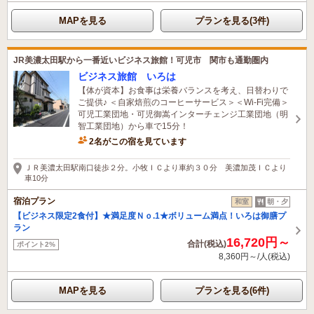
MAPを見る
プランを見る(3件)
JR美濃太田駅から一番近いビジネス旅館！可児市 関市も通勤圏内
ビジネス旅館 いろは
【体が資本】お食事は栄養バランスを考え、日替わりで
ご提供♪ ＜自家焙煎のコーヒーサービス＞＜Wi-Fi完備＞
可児工業団地・可児御嵩インターチェンジ工業団地（明
智工業団地）から車で15分！
2名がこの宿を見ています
ＪＲ美濃太田駅南口徒歩２分。小牧ＩＣより車約３０分 美濃加茂ＩＣより
車10分
宿泊プラン
和室
朝・夕
【ビジネス限定2食付】★満足度Ｎｏ.1★ボリューム満点！いろは御膳プ
ラン
16,720円～
合計(税込)
ポイント2%
8,360円～/人(税込)
MAPを見る
プランを見る(6件)