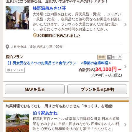
山あいに立つ閑静な宿。山里のいで湯でやすらぎのひとときを！
柿野温泉あさひ荘
大浴場には内湯をはじめ、露天風呂（男湯）、ジャグジ
ー風呂（女湯）、寝風呂など趣の異なるお風呂をお楽し
みいただけます。ラジウムを大量に含んだお湯に浸か
り、存分にくつろぎの時間をお過ごしください。
1名がこの宿を見ています
20時間前に予約されました
ＪＲ中央線 多治見駅より車で20分
宿泊プラン
和室
朝・夕
【】男女異なる３つのお風呂で２食付プラン ＜季節の会席料理＞
34,100円～
合計(税込)
ポイント2%
17,050円～/人(税込)
MAPを見る
プランを見る(10件)
旬菜料理でおもてなし 周りは何もありません「ゆっくり」を堪能♪
泊り家あかね
標高約五百メートル 岐阜県八百津町久田見 日本の原風
景をそのままに 自然に囲まれながら 四季のおいしい料
理と 心安らぐ総和風造りの泊り家で「のんびりと」