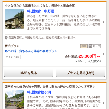
小さな宿だから出来るおもてなし。飛騨牛と里山会席
料理旅館 中野屋
澄みきった空気、山の緑、川のせせらぎに心が癒され
る。地元素材にこだわり一品一品吟味した手作りの里山
会席が好評。全室ネット無料接続 紅葉の美しい付知峡
までお車で２５分。
美濃加茂ICより国道41号北上、県道62号東白川村役場へ
宿泊プラン
和室
朝・夕
郷土の味 鶏ちゃんと季節の会席プラン
25,300円～
合計(税込)
ポイント2%
12,650円～/人(税込)
MAPを見る
プランを見る(12件)
四季折々の岐阜の味を満喫。自然に囲まれ静かな空間でのんびり寛ぐ
料理旅館牧ヶ洞
下呂温泉の南に位置、飛騨川を見おろす高台にある料理
旅館です。 旬の川魚料理を中心に、美濃白川の山川の恵
みをご用意。 展望風呂からの町並みも自慢です。 合宿