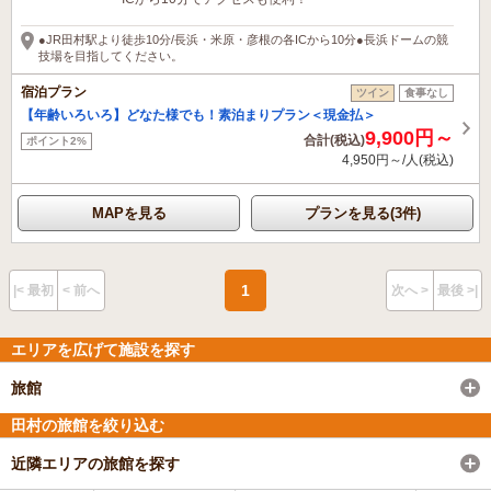
●JR田村駅より徒歩10分/長浜・米原・彦根の各ICから10分●長浜ドームの競
技場を目指してください。
宿泊プラン
ツイン
食事なし
【年齢いろいろ】どなた様でも！素泊まりプラン＜現金払＞
9,900円～
合計(税込)
ポイント2%
4,950円～/人(税込)
MAPを見る
プランを見る(3件)
1
|< 最初
< 前へ
次へ >
最後 >|
エリアを広げて施設を探す
旅館
田村の旅館を絞り込む
近隣エリアの旅館を探す