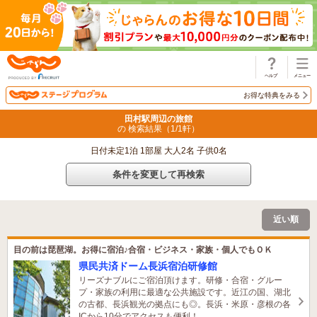
じゃらん
お得な特典をみる
田村駅周辺の旅館
の 検索結果（
1
/
1
軒）
日付未定1泊 1部屋 大人2名 子供0名
条件を変更して再検索
近い順
目の前は琵琶湖。お得に宿泊♪合宿・ビジネス・家族・個人でもＯＫ
県民共済ドーム長浜宿泊研修館
リーズナブルにご宿泊頂けます。研修・合宿・グルー
プ・家族の利用に最適な公共施設です。近江の国、湖北
の古都、長浜観光の拠点にも◎。長浜・米原・彦根の各
ICから10分でアクセスも便利！