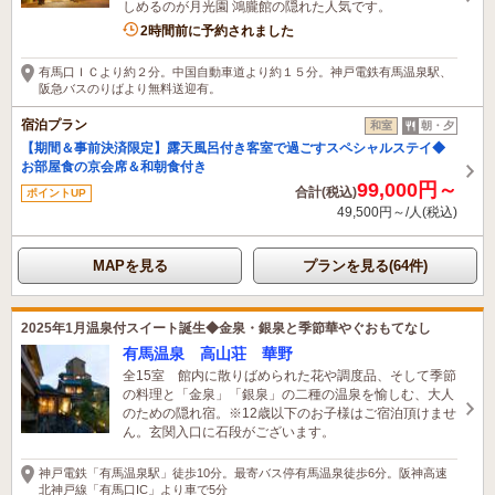
しめるのが月光園 鴻朧館の隠れた人気です。
2名がこの宿を見ています
2時間前に予約されました
有馬口ＩＣより約２分。中国自動車道より約１５分。神戸電鉄有馬温泉駅、
阪急バスのりばより無料送迎有。
宿泊プラン
和室
朝・夕
【期間＆事前決済限定】露天風呂付き客室で過ごすスペシャルステイ◆
お部屋食の京会席＆和朝食付き
99,000円～
合計(税込)
ポイントUP
49,500円～/人(税込)
MAPを見る
プランを見る(64件)
2025年1月温泉付スイート誕生◆金泉・銀泉と季節華やぐおもてなし
有馬温泉 高山荘 華野
全15室 館内に散りばめられた花や調度品、そして季節
の料理と「金泉」「銀泉」の二種の温泉を愉しむ、大人
のための隠れ宿。※12歳以下のお子様はご宿泊頂けませ
ん。玄関入口に石段がございます。
神戸電鉄「有馬温泉駅」徒歩10分。最寄バス停有馬温泉徒歩6分。阪神高速
北神戸線「有馬口IC」より車で5分