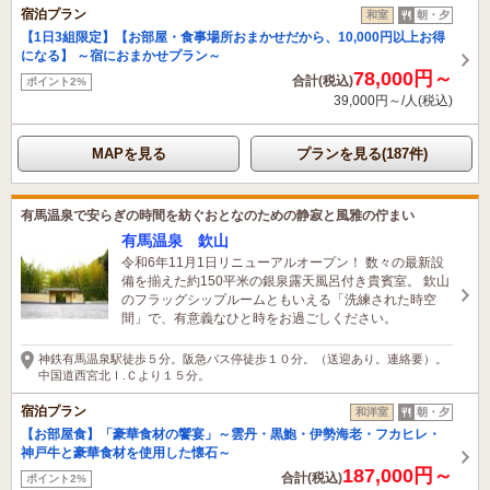
宿泊プラン
和室
朝・夕
【1日3組限定】【お部屋・食事場所おまかせだから、10,000円以上お得
になる】 ～宿におまかせプラン～
78,000円～
合計(税込)
ポイント2%
39,000円～/人(税込)
MAPを見る
プランを見る(187件)
有馬温泉で安らぎの時間を紡ぐおとなのための静寂と風雅の佇まい
有馬温泉 欽山
令和6年11月1日リニューアルオープン！ 数々の最新設
備を揃えた約150平米の銀泉露天風呂付き貴賓室。 欽山
のフラッグシップルームともいえる「洗練された時空
間」で、有意義なひと時をお過ごしください。
神鉄有馬温泉駅徒歩５分。阪急バス停徒歩１０分。（送迎あり。連絡要）。
中国道西宮北Ｉ.Ｃより１５分。
宿泊プラン
和洋室
朝・夕
【お部屋食】「豪華食材の饗宴」～雲丹・黒鮑・伊勢海老・フカヒレ・
神戸牛と豪華食材を使用した懐石～
187,000円～
合計(税込)
ポイント2%