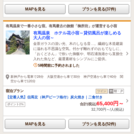
MAPを見る
プランを見る(37件)
有馬温泉で一番小さな宿。有馬最古の旅館「御所坊」が運営する小宿
有馬温泉 ホテル花小宿～貸切風呂が楽しめる
大人の宿～
金茶ガラスの淡い光、木のしなる音…。繊細な木造建築
に溢れる不思議な空気。付かず離れずのおもてなしに、
「おくどさん」で炊いた御飯や、明石浦漁港から直接仕
入れた魚など、厳選素材をシンプルにご提供。
5時間前に予約されました
新神戸から電車で28分 大阪空港から車で30分 神戸空港から車で40分 関
空から車で120分
宿泊プラン
ツイン
朝・夕
【定番人気】但馬玄（神戸ビーフ格付）炭火焼き｜二食付き
65,400円～
合計(税込)
ポイント2%
32,700円～/人(税込)
MAPを見る
プランを見る(52件)