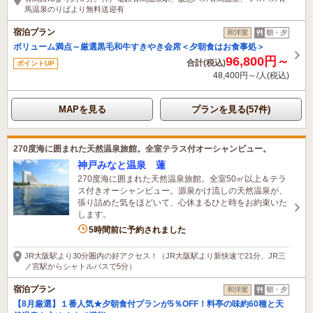
馬温泉のりばより無料送迎有
宿泊プラン
和洋室
朝・夕
ボリューム満点～厳選黒毛和牛すきやき会席＜夕朝食はお食事処＞
96,800円～
合計(税込)
ポイントUP
48,400円～/人(税込)
MAPを見る
プランを見る(57件)
270度海に囲まれた天然温泉旅館。全室テラス付オーシャンビュー。
神戸みなと温泉 蓮
270度海に囲まれた天然温泉旅館。全室50㎡以上＆テラ
ス付きオーシャンビュー。源泉かけ流しの天然温泉が、
張り詰めた気をほどいて、心休まるひと時をお約束いた
します。
5名がこの宿を見ています
5時間前に予約されました
JR大阪駅より30分圏内の好アクセス！（JR大阪駅より新快速で21分、JR三
ノ宮駅からシャトルバスで5分）
宿泊プラン
和洋室
朝・夕
【8月厳選】１番人気★夕朝食付プランが5％OFF！料亭の味約60種と天