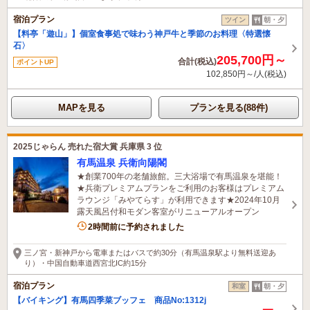
宿泊プラン
ツイン
朝・夕
【料亭「遊山」】個室食事処で味わう神戸牛と季節のお料理〈特選懐
石〉
205,700円～
合計(税込)
ポイントUP
102,850円～/人(税込)
MAPを見る
プランを見る(88件)
2025じゃらん 売れた宿大賞 兵庫県 3 位
有馬温泉 兵衛向陽閣
★創業700年の老舗旅館。三大浴場で有馬温泉を堪能！
★兵衛プレミアムプランをご利用のお客様はプレミアム
ラウンジ「みやてらす」が利用できます★2024年10月
露天風呂付和モダン客室がリニューアルオープン
7名がこの宿を見ています
2時間前に予約されました
三ノ宮・新神戸から電車またはバスで約30分（有馬温泉駅より無料送迎あ
り）・中国自動車道西宮北IC約15分
宿泊プラン
和室
朝・夕
【バイキング】有馬四季菜ブッフェ 商品No:1312j