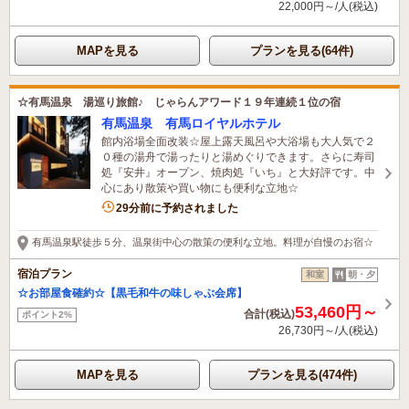
22,000円～/人(税込)
MAPを見る
プランを見る(64件)
☆有馬温泉 湯巡り旅館♪ じゃらんアワード１９年連続１位の宿
有馬温泉 有馬ロイヤルホテル
館内浴場全面改装☆屋上露天風呂や大浴場も大人気で２
０種の湯舟で湯ったりと湯めぐりできます。さらに寿司
処『安井』オープン、焼肉処『いち』と大好評です。中
心にあり散策や買い物にも便利な立地☆
9名がこの宿を見ています
29分前に予約されました
有馬温泉駅徒歩５分、温泉街中心の散策の便利な立地。料理が自慢のお宿☆
宿泊プラン
和室
朝・夕
☆お部屋食確約☆【黒毛和牛の味しゃぶ会席】
53,460円～
合計(税込)
ポイント2%
26,730円～/人(税込)
MAPを見る
プランを見る(474件)