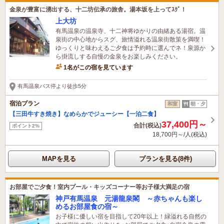
金泉が豊富に湧出する、十二坊伝承の旅舎。湯本坂を上ってｽｸﾞ！
上大坊
有馬温泉の温泉寺、十二神将ゆかりの由緒ある湯宿。温
泉街の中心地からスグ、旅情溢れる温泉街散策を満喫！
ゆっくりと味わえるご夕食は予約時に選んでネ！泉源か
ら掛流しする自慢の金泉をお楽しみください。
1名がこの宿を見ています
有馬温泉バス停より徒歩5分
宿泊プラン
和室
朝・夕
【三田牛すき焼き】なめらかでジューシー【一泊二食】
37,400円～
合計(税込)
ポイント2%
18,700円～/人(税込)
MAPを見る
プランを見る(8件)
お部屋でご夕食！室内プール・キッズコーナー等お子様大満足の宿
神戸有馬温泉 元湯龍泉閣 ～赤ちゃんも楽し
めるお部屋食の宿～
お子様に優しい宿を目指して20年以上！緑溢れる自然の