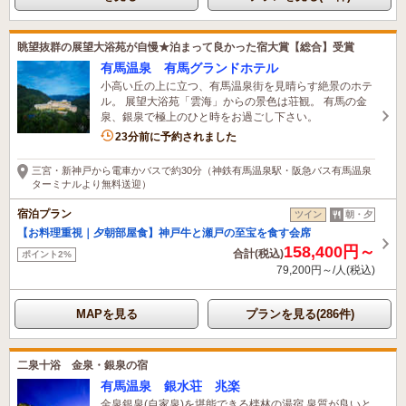
眺望抜群の展望大浴苑が自慢★泊まって良かった宿大賞【総合】受賞
有馬温泉 有馬グランドホテル
小高い丘の上に立つ、有馬温泉街を見晴らす絶景のホテ
ル。 展望大浴苑「雲海」からの景色は荘観。 有馬の金
泉、銀泉で極上のひと時をお過ごし下さい。
9名がこの宿を見ています
23分前に予約されました
三宮・新神戸から電車かバスで約30分（神鉄有馬温泉駅・阪急バス有馬温泉
ターミナルより無料送迎）
宿泊プラン
ツイン
朝・夕
【お料理重視｜夕朝部屋食】神戸牛と瀬戸の至宝を食す会席
158,400円～
合計(税込)
ポイント2%
79,200円～/人(税込)
MAPを見る
プランを見る(286件)
二泉十浴 金泉・銀泉の宿
有馬温泉 銀水荘 兆楽
金泉銀泉(自家泉)を堪能できる檪林の湯宿 泉質が良いと