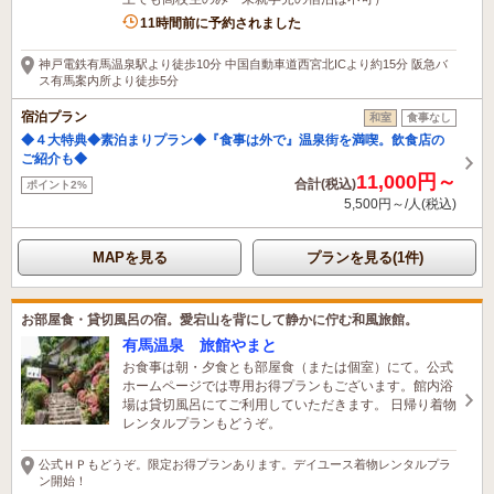
11時間前に予約されました
神戸電鉄有馬温泉駅より徒歩10分 中国自動車道西宮北ICより約15分 阪急バ
ス有馬案内所より徒歩5分
宿泊プラン
和室
食事なし
◆４大特典◆素泊まりプラン◆『食事は外で』温泉街を満喫。飲食店の
ご紹介も◆
11,000円～
合計(税込)
ポイント2%
5,500円～/人(税込)
MAPを見る
プランを見る(1件)
お部屋食・貸切風呂の宿。愛宕山を背にして静かに佇む和風旅館。
有馬温泉 旅館やまと
お食事は朝・夕食とも部屋食（または個室）にて。公式
ホームページでは専用お得プランもございます。館内浴
場は貸切風呂にてご利用していただきます。 日帰り着物
レンタルプランもどうぞ。
公式ＨＰもどうぞ。限定お得プランあります。デイユース着物レンタルプラ
ン開始！