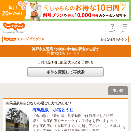
じゃらん
お得な特典をみる
神戸市交通局 北神線の旅館を駅名から探す
の 検索結果（
20
/
20
軒）
日付未定1泊 1部屋 大人2名 子供0名
条件を変更して再検索
安い順
有馬温泉を自分なりの過ごし方で楽しむ！
有馬温泉 小宿とうじ
『金の湯』『銀の湯』営業時間中は何度でも入浴可
能！ ※案内所でチェックイン手続きを行いますので、
必ず案内所に１６時半までにお越し下さい。（１８歳以
上でも高校生のみ・未就学児の宿泊は不可）