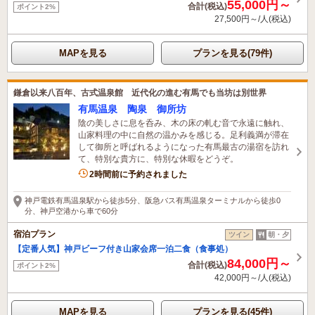
55,000円～
合計(税込)
ポイント2%
27,500円～/人(税込)
MAPを見る
プランを見る(79件)
鎌倉以来八百年、古式温泉館 近代化の進む有馬でも当坊は別世界
有馬温泉 陶泉 御所坊
陰の美しさに息を呑み、木の床の軋む音で永遠に触れ、
山家料理の中に自然の温かみを感じる。足利義満が滞在
して御所と呼ばれるようになった有馬最古の湯宿を訪れ
て、特別な貴方に、特別な休暇をどうぞ。
2名がこの宿を見ています
2時間前に予約されました
神戸電鉄有馬温泉駅から徒歩5分、阪急バス有馬温泉ターミナルから徒歩0
分、神戸空港から車で60分
宿泊プラン
ツイン
朝・夕
【定番人気】神戸ビーフ付き山家会席一泊二食（食事処）
84,000円～
合計(税込)
ポイント2%
42,000円～/人(税込)
MAPを見る
プランを見る(45件)