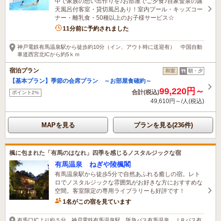
中で家族の想い出作りを♪お部屋でご夕食♪自家金泉の露
天風呂付客室・貸切風呂あり！室内プール・キッズコー
ナー・離乳食・50種以上のお子様サービス☆
7名がこの宿を見ています
11分前に予約されました
神戸電鉄有馬温泉駅から徒歩約10分（イン、アウト時に送迎有） 中国自動
車道西宮北ICから約5ｋｍ
宿泊プラン
和室
朝・夕
【基本プラン】季節の会席プラン ～お部屋食確約～
99,220円～
合計(税込)
ポイント2%
49,610円～/人(税込)
MAPを見る
プランを見る(236件)
楓に包まれた「有馬のはなれ」四季を感じるノスタルジックな宿
有馬温泉 ねぎや陵楓閣
有馬温泉駅から徒歩5分で自然あふれる癒しの宿。レト
ロでノスタルジックな雰囲気がお好きな方におすすめな
空間。客室限定の専用ライブラリーも好評です！
1名がこの宿を見ています
有馬口ICより約５分。神戸電鉄有馬温泉駅、阪急バス有馬温泉、ＪＲバス有