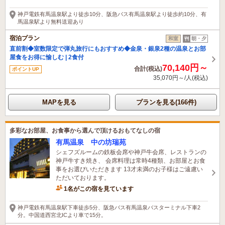
45分前に予約されました
神戸電鉄有馬温泉駅より徒歩10分、阪急バス有馬温泉駅より徒歩約10分、有
馬温泉駅より無料送迎あり
宿泊プラン
和室
朝・夕
直前割◆室数限定で弾丸旅行にもおすすめ◆金泉・銀泉2種の温泉とお部
屋食をお得に愉しむ | 2食付
70,140円～
合計(税込)
ポイントUP
35,070円～/人(税込)
MAPを見る
プランを見る(166件)
多彩なお部屋、お食事から選んで頂けるおもてなしの宿
有馬温泉 中の坊瑞苑
シェフズルームの鉄板会席や神戸牛会席、レストランの
神戸牛すき焼き、 会席料理は常時4種類、お部屋とお食
事をお選びいただきます 13才未満のお子様はご遠慮い
ただいております。
1名がこの宿を見ています
神戸電鉄有馬温泉駅下車徒歩5分、阪急バス有馬温泉バスターミナル下車2
分。中国道西宮北ICより車で15分。