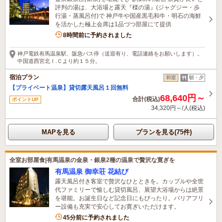
評判の湯は、大浴場と露天『檪の湯』(ジャグジー・歩
行湯・蒸風呂付)で 神戸牛や国産黒毛和牛・明石の海鮮
を活かした極上会席は1品づつ部屋にて提供
4名がこの宿を見ています
8時間前に予約されました
神戸電鉄有馬温泉駅、阪急バス停（送迎有り、電話連絡をお願いします）。
中国道西宮北Ｉ.Ｃより約１５分。
宿泊プラン
和室
朝・夕
【プライベート温泉】貸切露天風呂１回無料
68,640円～
合計(税込)
ポイントUP
34,320円～/人(税込)
MAPを見る
プランを見る(75件)
全室お部屋食|有馬温泉の金泉・銀泉2種の温泉で贅沢な寛ぎを
有馬温泉 御幸荘 花結び
露天風呂付き客室で贅沢なひとときを。カップルや全世
代ファミリーで愉しむ貸切風呂、展望大浴場からは絶景
を堪能。お誕生日など記念日にもぴったり。バリアフリ
ー設備も充実で安心してお寛ぎいただけます。
6名がこの宿を見ています