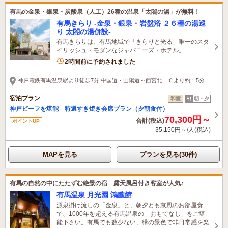
有馬の金泉・銀泉・炭酸泉（人工）26種の温泉「太閤の湯」が無料！
有馬きらり -金泉・銀泉・岩盤浴 ２６種の湯巡
り 太閤の湯併設-
有馬きらりは、有馬地域で「きらりと光る」唯一のスタ
イリッシュ・モダンなジャパニーズ・ホテル。
4名がこの宿を見ています
2時間前に予約されました
神戸電鉄有馬温泉駅より徒歩7分 中国道・山陽道～西宮北ＩＣより約１5分
宿泊プラン
和室
朝・夕
神戸ビーフを堪能 特選すき焼き会席プラン（夕朝食付）
70,300円～
合計(税込)
ポイントUP
35,150円～/人(税込)
MAPを見る
プランを見る(30件)
有馬の自然の中にたたずむ絶景の宿 露天風呂付き客室が人気♪
有馬温泉 月光園 鴻朧館
源泉掛け流しの「金泉」と、朝夕とも京風のお部屋食
で、1000年を超える有馬温泉の「おもてなし」をご堪
能下さい。有馬でも数少ない、緑の景色で非日常感を楽