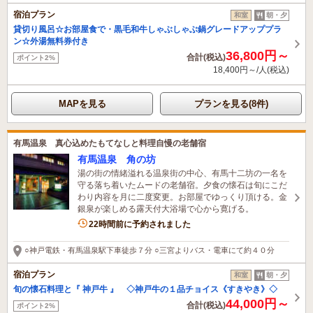
宿泊プラン
和室
朝・夕
貸切り風呂☆お部屋食で・黒毛和牛しゃぶしゃぶ鍋グレードアッププラ
ン☆外湯無料券付き
36,800円～
合計(税込)
ポイント2%
18,400円～/人(税込)
MAPを見る
プランを見る(8件)
有馬温泉 真心込めたもてなしと料理自慢の老舗宿
有馬温泉 角の坊
湯の街の情緒溢れる温泉街の中心、有馬十二坊の一名を
守る落ち着いたムードの老舗宿。夕食の懐石は旬にこだ
わり内容を月に二度変更。お部屋でゆっくり頂ける。金
銀泉が楽しめる露天付大浴場で心から寛げる。
1名がこの宿を見ています
22時間前に予約されました
○神戸電鉄・有馬温泉駅下車徒歩７分 ○三宮よりバス・電車にて約４０分
宿泊プラン
和室
朝・夕
旬の懐石料理と『 神戸牛 』 ◇神戸牛の１品チョイス《すきやき》◇
44,000円～
合計(税込)
ポイント2%