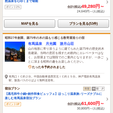
然温泉を心ゆくまで堪能
49,280円～
合計(税込)
ポイント2%
24,640円～/人(税込)
MAPを見る
プランを見る(53件)
昭和27年創業、築75年の木の温もり感じる数寄屋造りの宿
有馬温泉 月光園 游月山荘
山の地形に寄り添うように建てられた築75年の歴史的木
造建築。当時の意匠を残すため館内にエレベーターはな
く、お部屋までは階段でのご案内となりますが、一歩ご
とに深まる昭和の趣をお楽しみください。
3名がこの宿を見ています
たった今予約されました
有馬口ＩＣ約２分。中国自動車道西宮北ＩＣ約１５分。神戸電鉄有馬温泉
駅、阪急バスのりばより無料送迎有。
宿泊プラン
和室
朝・夕
【黒毛和牛小鍋×創作和食ビュッフェ】ほっこり温泉旅♪リーズナブルに
楽しむ有馬温泉宿泊プラン
61,600円～
合計(税込)
ポイントUP
30,800円～/人(税込)