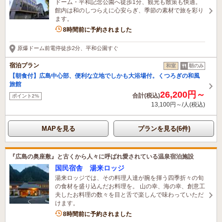
ドーム・平和記念公園へ徒歩1分、観光も散策も快適。
館内は和のしつらえに心安らぎ、季節の素材で旅を彩り
ます。
8時間前に予約されました
原爆ドーム前電停徒歩2分、平和公園すぐ
宿泊プラン
和室
朝のみ
【朝食付】広島中心部、便利な立地でしかも大浴場付。くつろぎの和風
旅館
26,200円～
合計(税込)
ポイント2%
13,100円～/人(税込)
MAPを見る
プランを見る(6件)
『広島の奥座敷』と古くから人々に呼ばれ愛されている温泉宿泊施設
国民宿舎 湯来ロッジ
湯来ロッジでは、その料理人達が腕を揮う四季折々の旬
の食材を盛り込んだお料理を。 山の幸、海の幸、創意工
夫したお料理の数々を目と舌で楽しんで味わっていただ
けます。
8時間前に予約されました