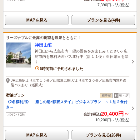
7,390円～/人(税込)
MAPを見る
プランを見る(4件)
リーズナブルに最高の眺望を温泉とともに！
神田山荘
神田山から広島市内一望の景色をお楽しみください♪ 広
島市内を無料送迎バス運行中（計１１便）※休館日を除
く
1名がこの宿を見ています
6時間前に予約されました
JR広島駅より車で１５分／山陽道広島I.Cより車で２０分／広島市内無料送
迎バスあり（巡回式）
宿泊プラン
和洋室
朝・夕
《2名様利用》 「癒しの湯×静寂ステイ」ビジネスプラン ～１泊２食付
き～
20,400円～
合計(税込)
ポイント2%
10,200円～/人(税込)
MAPを見る
プランを見る(26件)