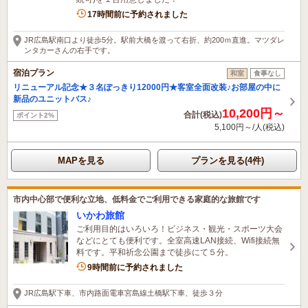
17時間前に予約されました
JR広島駅南口より徒歩5分。駅前大橋を渡って右折、約200ｍ直進。マツダレ
ンタカーさんの右手です。
宿泊プラン
和室
食事なし
リニューアル記念★３名ぽっきり12000円★客室全面改装♪お部屋の中に
新品のユニットバス♪
10,200円～
合計(税込)
ポイント2%
5,100円～/人(税込)
MAPを見る
プランを見る(4件)
市内中心部で便利な立地、低料金でご利用できる家庭的な旅館です
いかわ旅館
ご利用目的はいろいろ！ビジネス・観光・スポーツ大会
などにとても便利です。全室高速LAN接続、Wifi接続無
料です。平和祈念公園まで徒歩にて５分。
9時間前に予約されました
JR広島駅下車、市内路面電車宮島線土橋駅下車、徒歩３分