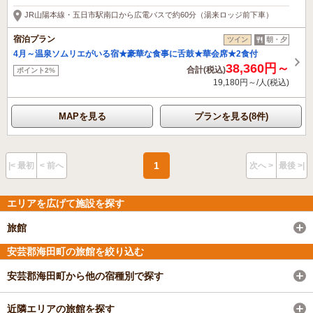
JR山陽本線・五日市駅南口から広電バスで約60分（湯来ロッジ前下車）
宿泊プラン
ツイン
朝・夕
4月～温泉ソムリエがいる宿★豪華な食事に舌鼓★華会席★2食付
38,360円～
合計(税込)
ポイント2%
19,180円～/人(税込)
MAPを見る
プランを見る(8件)
1
|< 最初
< 前へ
次へ >
最後 >|
エリアを広げて施設を探す
旅館
安芸郡海田町の旅館を絞り込む
安芸郡海田町から他の宿種別で探す
近隣エリアの旅館を探す