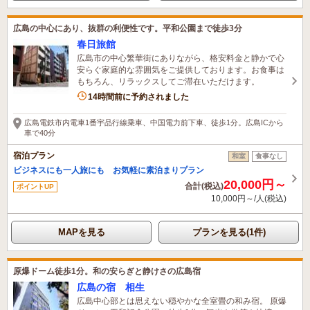
広島の中心にあり、抜群の利便性です。平和公園まで徒歩3分
春日旅館
広島市の中心繁華街にありながら、格安料金と静かで心
安らぐ家庭的な雰囲気をご提供しております。お食事は
もちろん、リラックスしてご滞在いただけます。
14時間前に予約されました
広島電鉄市内電車1番宇品行線乗車、中国電力前下車、徒歩1分。広島ICから
車で40分
宿泊プラン
和室
食事なし
ビジネスにも一人旅にも お気軽に素泊まりプラン
20,000円～
合計(税込)
ポイントUP
10,000円～/人(税込)
MAPを見る
プランを見る(1件)
原爆ドーム徒歩1分。和の安らぎと静けさの広島宿
広島の宿 相生
広島中心部とは思えない穏やかな全室畳の和み宿。 原爆