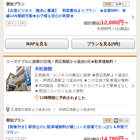
宿泊プラン
和室
食事なし
【出張ビジネス 観光に最適】 和室素泊まりプラン ★全室WIFI 有
線LAN接続可能★お子様も安心の和室★
12,000円～
合計(税込)
ポイント2%
6,000円～/人(税込)
MAPを見る
プランを見る(4件)
リーズナブルに抜群の立地！西広島駅から徒歩2分★駐車場無料！
木松旅館
広島観光・ビジネスの拠点に抜群 ★西広島駅より徒歩2
分・JR西広島駅より徒歩4分 ★この立地で駐車場が無料
★市内観光・宮島口・マツダスタジアムまで乗換えなし
★周辺にコンビニもあり便利
11時間前に予約されました
広電西広島駅より徒歩2分 / JR西広島駅より徒歩4分
宿泊プラン
和室
朝のみ
【朝食付き】駅前なのに駐車場無料が嬉しい♪大浴場でさっぱり＆和室で
ゴロン♪
14,780円～
合計(税込)
ポイント2%