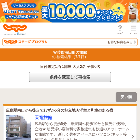
じゃらん
お得な特典をみる
安芸郡海田町の旅館
の 検索結果（
7
/
7
軒）
日付未定1泊 1部屋 大人2名 子供0名
条件を変更して再検索
安い順
広島駅南口から徒歩でわずか5分の好立地★洋室と和室のある宿
天竜旅館
広島駅から徒歩5分、縮景園へ徒歩10分と観光に便利な
立地★ 幼児添い寝無料で家族連れも歓迎のアットホーム
な旅館です。 新しく共有スペースにパソコン(ネット接
続可)を１台用意しました！