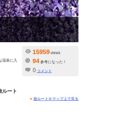
15959
views
94
な温泉に入
参考になった！
0
コメント
旅ルート
旅ルートをマップ上で見る