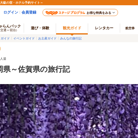
最大級の宿・ホテル予約サイト～
ログイン
会員登録
お得な特典をみる
ゃらんパック
遊び・体験
観光ガイド
レンタカー
航空券
（交通＋宿泊）
メガイド
イベントガイド
お土産ガイド
みんなの旅行記
美人湯
岡県～佐賀県の旅行記