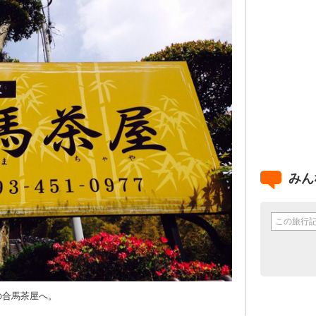
みん
の合馬茶屋へ。