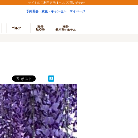
サイトのご利用方法
ヘルプ/問い合わせ
予約照会・変更・キャンセル
マイページ
海外
海外
ゴルフ
航空券
航空券+ホテル