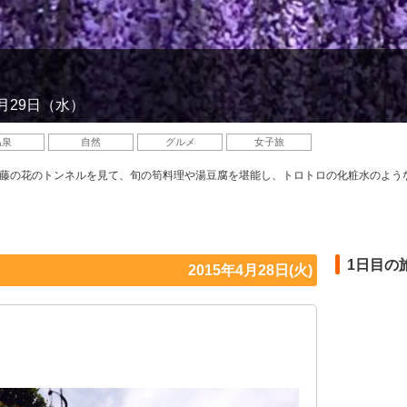
4月29日（水）
温泉
自然
グルメ
女子旅
藤の花のトンネルを見て、旬の筍料理や湯豆腐を堪能し、トロトロの化粧水のよう
1日目の
2015年4月28日(火)