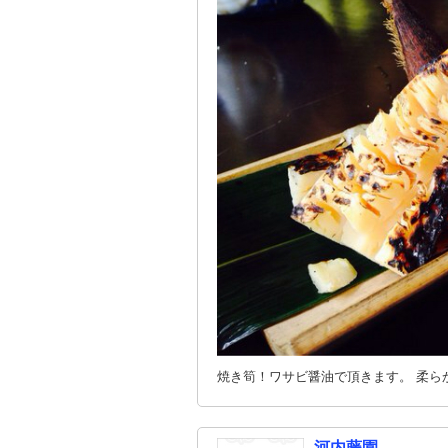
焼き筍！ワサビ醤油で頂きます。 柔らかく
河内藤園