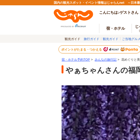
国内の観光スポット・イベント情報はじゃらんnet ～日本
こんにちは♪ゲストさん
じ
宿・ホテル
観光ガイド
旅行ガイド
観光ガイド
ご当地グル
ポイントがたまる・つかえる
宿・ホテル予約TOP
>
みんなの旅行記
> 花めぐりと
やぁちゃんさんの福