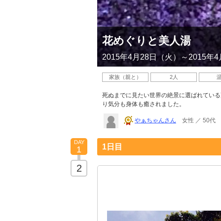
花めぐりと美人湯
2015年4月28日（火）～2015年
家族（親と）
2人
死ぬまでに見たい世界の絶景に選ばれている
り気分も身体も癒されました。
やぁちゃんさん
女性 ／ 50代
DAY
1日目
1
2