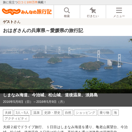
旅に役立つ
口コミ100万件
掲載！
検索
行きたい
メニュー
ゲスト
さん
おはぎさんの兵庫県～愛媛県の旅行記
しまなみ海道、今治城、松山城、道後温泉、淡路島
2016年5月8日（日）～2016年5月9日（月）
夫婦
3人～5人
温泉
史跡・歴史
自然
ショッピング
乗り物
海
アクティビティ
夫婦２組でドライブ旅行、 １日目はしまなみ海道を通り、亀老山展望台、今治