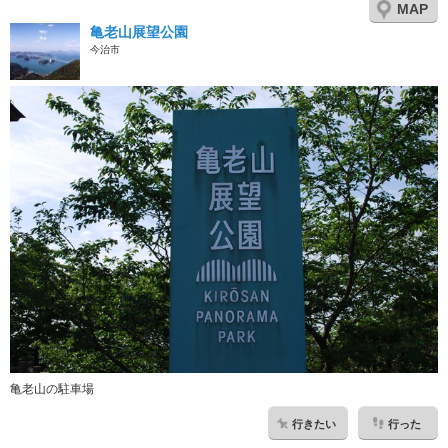
MAP
亀老山展望公園
今治市
亀老山の駐車場
行きたい
行った