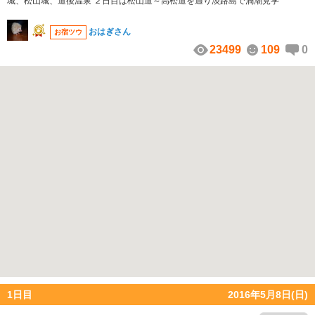
城、松山城、道後温泉 ２日目は松山道～高松道を通り淡路島で渦潮見学
おはぎさん
お宿ツウ
23499
109
0
1日目
2016年5月8日(日)