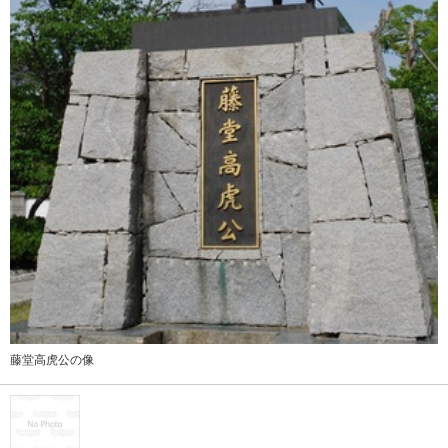
藤堂高虎公の像