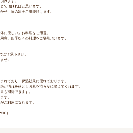
し頂けます。
感じて頂ければと思います。
輝かせ、日の出をご堪能頂けます。
身体に優しい」お料理をご用意。
ご用意、四季折々の料理をご堪能頂けます。
のでご了承下さい。
いませ。
含まれており、保温効果に優れております。
燃焼が汚れを落としお肌を滑らかに整えてくれます。
効果も期待できます。
ります。
水がご利用になれます。
:00）