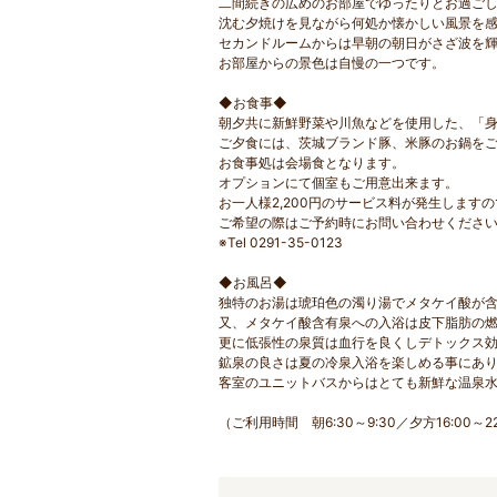
二間続きの広めのお部屋でゆったりとお過ご
沈む夕焼けを見ながら何処か懐かしい風景を
セカンドルームからは早朝の朝日がさざ波を
お部屋からの景色は自慢の一つです。
◆お食事◆
朝夕共に新鮮野菜や川魚などを使用した、「
ご夕食には、茨城ブランド豚、米豚のお鍋を
お食事処は会場食となります。
オプションにて個室もご用意出来ます。
お一人様2,200円のサービス料が発生します
ご希望の際はご予約時にお問い合わせくださ
※Tel 0291-35-0123
◆お風呂◆
独特のお湯は琥珀色の濁り湯でメタケイ酸が
又、メタケイ酸含有泉への入浴は皮下脂肪の
更に低張性の泉質は血行を良くしデトックス
鉱泉の良さは夏の冷泉入浴を楽しめる事にあ
客室のユニットバスからはとても新鮮な温泉
（ご利用時間 朝6:30～9:30／夕方16:00～22