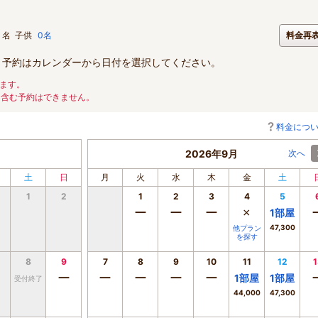
名
子供
0名
料金再
。予約はカレンダーから日付を選択してください。
ます。
を含む予約はできません。
料金につ
2026年9月
次へ
土
日
月
火
水
木
金
土
1
2
1
2
3
4
5
ー
ー
ー
×
1
部屋
47,300
他プラン
を探す
8
9
7
8
9
10
11
12
1
ー
ー
ー
ー
ー
1
部屋
1
部屋
受付終了
44,000
47,300