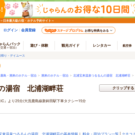
 ～日本最大級の宿・ホテル予約サイト～
ログイン
会員登録
お得な特典をみる
ゃらんパック
遊び・体験
観光ガイド
レンタカー
航空券
（交通＋宿泊）
日帰り・デイユース
・鹿島・潮来のホテル・宿泊
>
潮来のホテル・宿泊
>
北浦宝来温泉つるるんの湯宿 北浦湖畔荘
の湯宿 北浦湖畔荘
クリップする
IC』より25分/大洗鹿島線新鉾田駅下車タクシー15分
宝来温泉つるるんの湯宿 北浦湖畔荘の基本情報
｜
料金・宿泊プラン一覧
|
クチコ