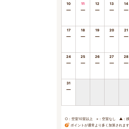
10
11
12
13
14
ー
ー
ー
ー
ー
17
18
19
20
21
ー
ー
ー
ー
ー
24
25
26
27
28
ー
ー
ー
ー
ー
31
ー
○：空室10室以上 ×：空室なし ▲：
ポイントが通常より多く加算されま