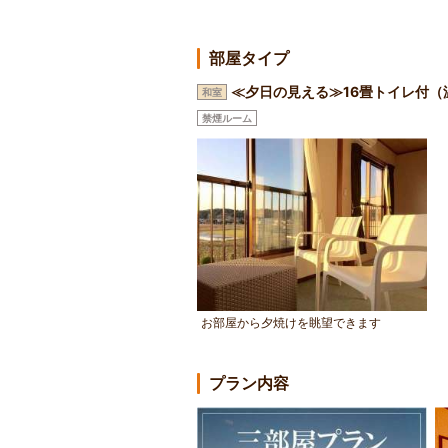
部屋タイプ
≪夕日の見える≫16畳トイレ付（
和室
禁煙ルーム
お部屋から夕焼けを眺望できます
プラン内容