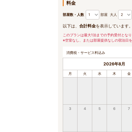
料金
部屋数・人数
部屋
大人
以下は、
合計料金
を表示しています
このプランは最大1泊までの予約受付となり
※空室なし、または部屋提供なしの宿泊日
消費税・サービス料込み
2026年8月
月
火
水
木
金
3
4
5
6
7