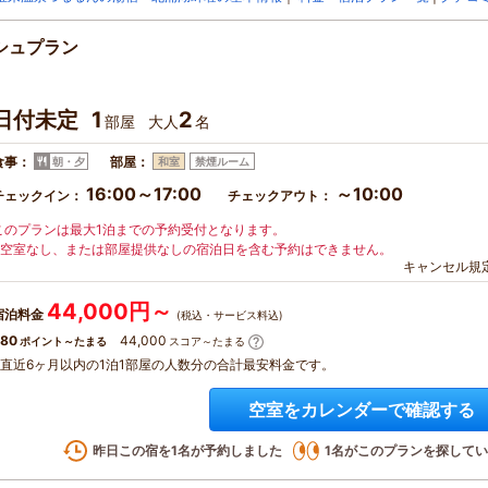
シュプラン
日付未定
1
2
部屋
大人
名
食事：
部屋：
朝・夕
和室
禁煙ルーム
16:00～17:00
～10:00
チェックイン：
チェックアウト：
このプランは最大1泊までの予約受付となります。
※空室なし、または部屋提供なしの宿泊日を含む予約はできません。
キャンセル規
44,000円～
宿泊料金
(税込・サービス料込)
80
44,000
ポイント～たまる
スコア～たまる
※直近6ヶ月以内の1泊1部屋の人数分の合計最安料金です。
空室をカレンダーで確認する
昨日この宿を
1
名が予約しました
1
名がこのプランを探してい