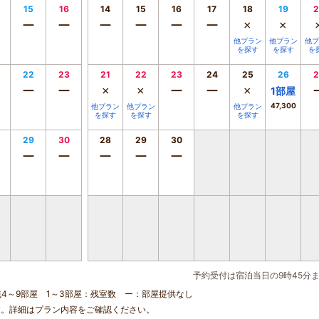
15
16
14
15
16
17
18
19
2
ー
ー
ー
ー
ー
ー
×
×
他プラン
他プラン
他プ
を探す
を探す
を
22
23
21
22
23
24
25
26
2
ー
ー
×
×
ー
ー
×
1
部屋
47,300
他プラン
他プラン
他プラン
を探す
を探す
を探す
29
30
28
29
30
ー
ー
ー
ー
ー
予約受付は宿泊当日の9時45分
残4～9部屋 1～3部屋：残室数 ー：部屋提供なし
す。詳細はプラン内容をご確認ください。