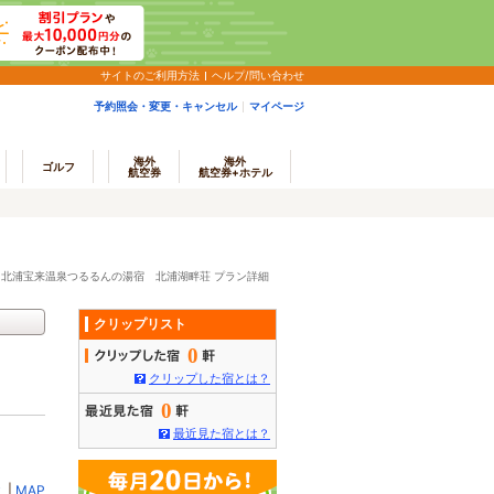
サイトのご利用方法
ヘルプ/問い合わせ
予約照会・変更・キャンセル
マイページ
海外
海外
ゴルフ
航空券
航空券+ホテル
>
北浦宝来温泉つるるんの湯宿 北浦湖畔荘 プラン詳細
クリップリスト
0
クリップした宿とは？
0
最近見た宿とは？
ミ
|
MAP