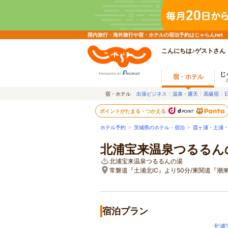
国内旅行・海外旅行や宿・ホテルの宿泊予約はじゃらんnet
こんにちは♪ゲストさん
じ
宿・ホテル
宿・ホテル
出張ビジネス
温泉・露天
高級宿
ポイントがたまる・つかえる
ホテル予約
>
茨城県のホテル・宿泊
>
霞ヶ浦・土浦
北浦宝来温泉つるるん
北浦宝来温泉つるるんの湯
常磐道『土浦北IC』より50分/東関道『潮来
宿泊プラン
北浦