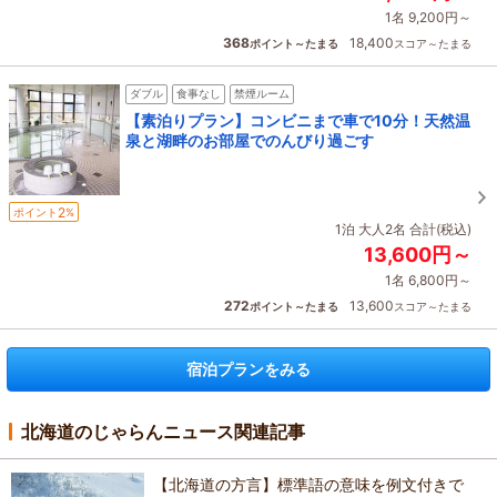
1名 9,200円～
368
18,400
ポイント～たまる
スコア～たまる
ダブル
食事なし
禁煙ルーム
【素泊りプラン】コンビニまで車で10分！天然温
泉と湖畔のお部屋でのんびり過ごす
2
ポイント
%
1泊 大人2名 合計(税込)
13,600円～
1名 6,800円～
272
13,600
ポイント～たまる
スコア～たまる
宿泊プランをみる
北海道のじゃらんニュース関連記事
【北海道の方言】標準語の意味を例文付きで