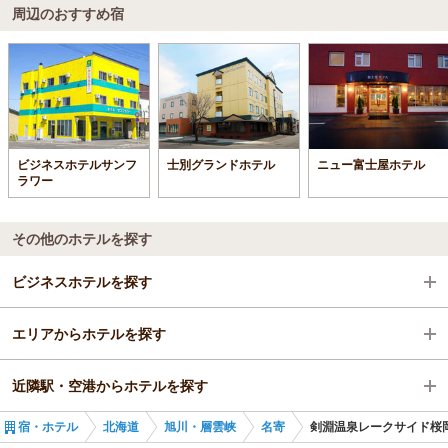
周辺のおすすめ宿
ビジネスホテルサンフ
士別グランドホテル
ニュー富士屋ホテル
ラワー
その他のホテルを探す
ビジネスホテルを探す
エリアからホテルを探す
北海道
近隣駅・空港からホテルを探す
旭川・層雲峡
北海道
宿・ホテル
北海道
旭川・層雲峡
名寄
剣淵温泉レークサイド
名寄
旭川・層雲峡
剣淵駅