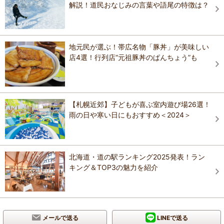
解説！道民おなじみの言葉や語尾の特徴は？
地元民が選ぶ！帯広名物「豚丼」が美味しい
店4選！行列店“元祖豚丼のぱんちょう”も
【札幌近郊】子どもが喜ぶ室内遊び場26選！
雨の日や寒い日にもおすすめ＜2024＞
北海道・道の駅ランキング2025発表！ラン
キング＆TOP3の魅力を紹介
メールで送る
LINEで送る