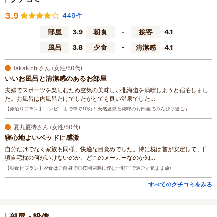
3.9
449件
部屋
3.9
朝食
-
接客
4.1
風呂
3.8
夕食
-
清潔感
4.1
takakichiさん (女性/50代)
いいお風呂と清潔感のあるお部屋
夫婦でスポーツを楽しむため空気の美味しい北海道を満喫しようと宿泊しまし
た。お風呂は内風呂だけでしたがとても良い温泉でした…
【素泊りプラン】コンビニまで車で10分！天然温泉と湖畔のお部屋でのんびり過ごす
夏丸夏待さん (女性/50代)
寝心地よいベッドに感激
自分だけでなく家族も同様、快適な目覚めでした。特に枕は首が安定して、日
頃自宅枕の何がいけないのか、どこのメーカーなのか知…
【朝食付プラン】夕食はご自身で◎桜岡湖畔に佇む一軒宿で過ごす気まま旅♪
すべてのクチコミをみる
部屋・設備