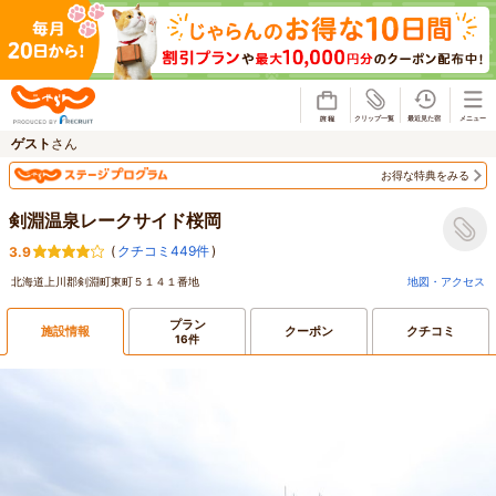
じゃらん
ゲスト
さん
お得な特典をみる
剣淵温泉レークサイド桜岡
(
クチコミ449件
)
3.9
北海道上川郡剣淵町東町５１４１番地
地図・アクセス
プラン
施設情報
クーポン
クチコミ
16件