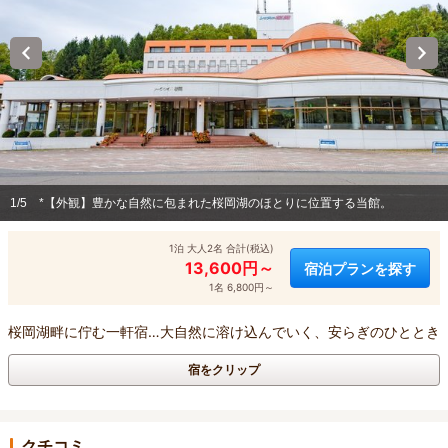
1/5
*【外観】豊かな自然に包まれた桜岡湖のほとりに位置する当館。
1泊 大人2名 合計(税込)
13,600円～
宿泊プランを探す
1名 6,800円～
桜岡湖畔に佇む一軒宿…大自然に溶け込んでいく、安らぎのひととき
宿をクリップ
クチコミ