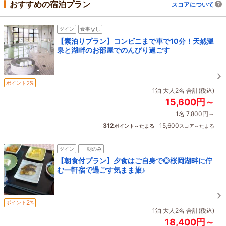
おすすめの宿泊プラン
スコアについて
ツイン
食事なし
【素泊りプラン】コンビニまで車で10分！天然温
泉と湖畔のお部屋でのんびり過ごす
2
ポイント
%
1泊 大人2名 合計(税込)
15,600円～
1名 7,800円～
312
15,600
ポイント～たまる
スコア～たまる
ツイン
朝のみ
【朝食付プラン】夕食はご自身で◎桜岡湖畔に佇
む一軒宿で過ごす気まま旅♪
2
ポイント
%
1泊 大人2名 合計(税込)
18,400円～