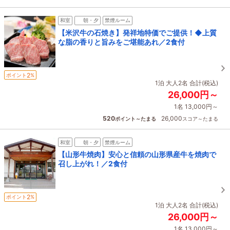
和室
朝・夕
禁煙ルーム
【米沢牛の石焼き】発祥地特価でご提供！◆上質
な脂の香りと旨みをご堪能あれ／2食付
2
ポイント
%
1泊 大人2名 合計(税込)
26,000円～
1名 13,000円～
520
26,000
ポイント～たまる
スコア～たまる
和室
朝・夕
禁煙ルーム
【山形牛焼肉】安心と信頼の山形県産牛を焼肉で
召し上がれ！／2食付
2
ポイント
%
1泊 大人2名 合計(税込)
26,000円～
1名 13,000円～