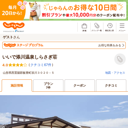
じゃらん
ゲスト
さん
お得な特典をみる
いいで添川温泉しらさぎ荘
(
クチコミ67件
)
4.0
山形県西置賜郡飯豊町添川３０２０－５
地図・アクセス
プラン
施設情報
クーポン
クチコミ
7件