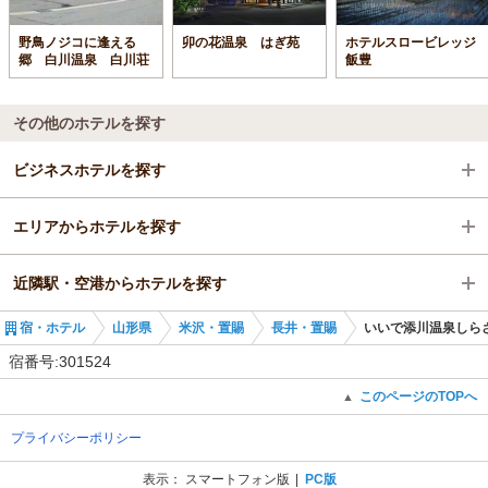
野鳥ノジコに逢える
卯の花温泉 はぎ苑
ホテルスロービレッジ
郷 白川温泉 白川荘
飯豊
その他のホテルを探す
ビジネスホテルを探す
エリアからホテルを探す
山形県
近隣駅・空港からホテルを探す
米沢・置賜
山形県
宿・ホテル
山形県
米沢・置賜
長井・置賜
いいで添川温泉しら
長井・置賜
米沢・置賜
羽前椿駅
宿番号:301524
萩生駅
長井・置賜
萩生駅
このページのTOPへ
▲
プライバシーポリシー
羽前椿駅
今泉駅
表示：
スマートフォン版
PC版