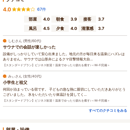
4.0
67件
部屋
4.0
朝食
3.9
接客
3.7
風呂
4.5
夕食
4.0
清潔感
3.7
しむさん (男性/60代)
サウナでの会話が楽しかった
設備がしっかりしていて安心出来ました。地元の方が毎日来る温泉にハズレは
ありません。サウナでは山形弁によるクマ目撃情報大自…
【スタンダードプラン】ビジネス歓迎！温泉でゆったり疲れを癒す♪＜Wi-Fi完備＞
みぃさん (女性/40代)
小学生と祖父
何回か泊まっている宿です。 子どもの急な熱に親切にしていただきありがとう
ございました。 氷をいただいたり体温計を貸してく…
【スタンダードプラン】ビジネス歓迎！温泉でゆったり疲れを癒す♪＜Wi-Fi完備＞
すべてのクチコミをみる
部屋・設備