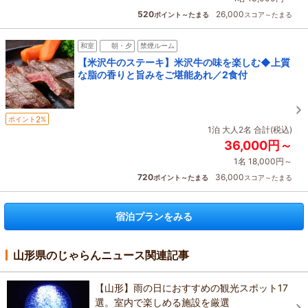
520
26,000
ポイント～たまる
スコア～たまる
和室
朝・夕
禁煙ルーム
【米沢牛のステーキ】米沢牛の味を楽しむ◆上質
な脂の香りと旨みをご堪能あれ／2食付
2
ポイント
%
1泊 大人2名 合計(税込)
36,000円～
1名 18,000円～
720
36,000
ポイント～たまる
スコア～たまる
宿泊プランをみる
山形県のじゃらんニュース関連記事
【山形】雨の日におすすめの観光スポット17
選。室内で楽しめる施設を厳選