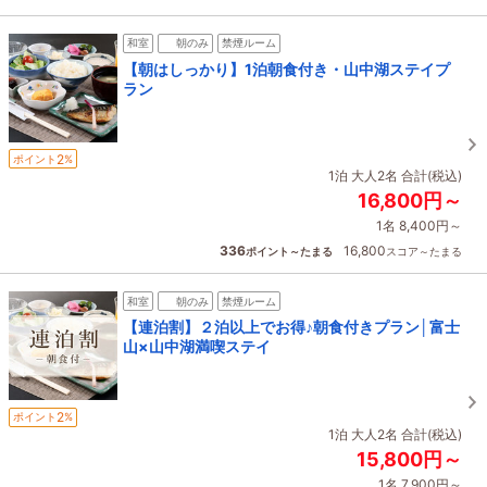
和室
朝のみ
禁煙ルーム
【朝はしっかり】1泊朝食付き・山中湖ステイプ
ラン
2
ポイント
%
1泊 大人2名 合計(税込)
16,800円～
1名 8,400円～
336
16,800
ポイント～たまる
スコア～たまる
和室
朝のみ
禁煙ルーム
【連泊割】２泊以上でお得♪朝食付きプラン│富士
山×山中湖満喫ステイ
2
ポイント
%
1泊 大人2名 合計(税込)
15,800円～
1名 7,900円～