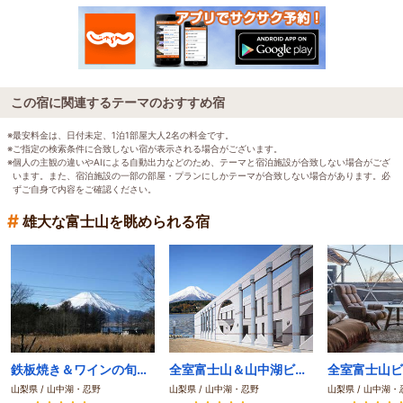
この宿に関連するテーマのおすすめ宿
※最安料金は、日付未定、1泊1部屋大人2名の料金です。
※ご指定の検索条件に合致しない宿が表示される場合がございます。
※個人の主観の違いやAIによる自動出力などのため、テーマと宿泊施設が合致しない場合がござ
います。また、宿泊施設の一部の部屋・プランにしかテーマが合致しない場合があります。必
ずご自身で内容をご確認ください。
#
雄大な富士山を眺められる宿
鉄板焼き＆ワインの旬宿 夢野樹
全室富士山＆山中湖ビュー ラコストリ山中湖
山梨県 / 山中湖・忍野
山梨県 / 山中湖・忍野
山梨県 / 山中湖・