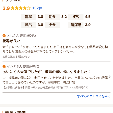
3.9
132件
部屋
3.8
朝食
3.2
接客
4.5
風呂
3.8
夕食
-
清潔感
3.9
としさん (男性/60代)
接客が良い
素泊まりで2泊させていただきました 初日はお客さんが少なくお風呂が貸し切
りでした 支配人の接客が丁寧でとてもフレンドリー…
お得な気まま素泊プラン
イシダさん (男性/40代)
あいにくの天気でしたが、最高の思い出になりました！
山中湖観光の際に2名で利用させていただきました。 当日はあいにくのお天気
で富士山は諦めていたのですが、滞在中に一瞬だけ雲…
【お手軽に夕食を】日替わりおまかせ定食付き1泊2食プラン〈お酒持込OK〉
すべてのクチコミをみる
部屋・設備