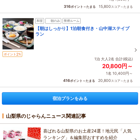
316
15,800
ポイント～たまる
スコア～たまる
和室
朝のみ
禁煙ルーム
【朝はしっかり】1泊朝食付き・山中湖ステイプ
ラン
2
ポイント
%
1泊 大人2名 合計(税込)
20,800円～
1名 10,400円～
416
20,800
ポイント～たまる
スコア～たまる
宿泊プランをみる
山梨県のじゃらんニュース関連記事
喜ばれる山梨県のお土産24選！地元民「人気
ランキング」＆編集部おすすめを紹介