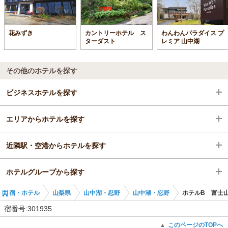
花みずき
カントリーホテル ス
わんわんパラダイス プ
ターダスト
レミア 山中湖
その他のホテルを探す
ビジネスホテルを探す
エリアからホテルを探す
山梨県
近隣駅・空港からホテルを探す
山中湖・忍野
山梨県
ホテルグループから探す
富士山（旧富士吉田）駅
山中湖・忍野
谷峨駅
宿・ホテル
山梨県
山中湖・忍野
山中湖・忍野
ホテルB 富士
富士山（旧富士吉田）駅
全国のTabist
宿番号:301935
山梨のTabist
このページのTOPへ
▲