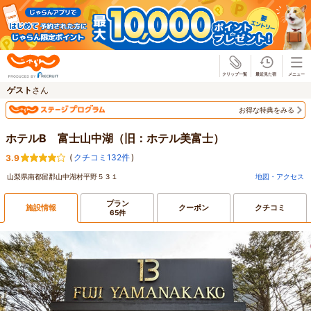
じゃらん
ゲスト
さん
お得な特典をみる
ホテルB 富士山中湖（旧：ホテル美富士）
(
クチコミ132件
)
3.9
山梨県南都留郡山中湖村平野５３１
地図・アクセス
プラン
施設情報
クーポン
クチコミ
65件