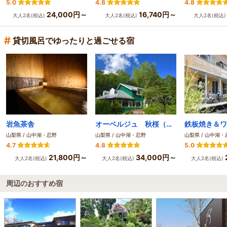
5.0
4.8
4.8
24,000円～
16,740円～
大人2名(税込)
大人2名(税込)
大人2名(税込
#
貸切風呂でゆったりと過ごせる宿
岩魚茶舎
オーベルジュ 秋桜（こすもす）
山梨県 / 山中湖・忍野
山梨県 / 山中湖・忍野
山梨県 / 山中湖・
4.7
4.8
5.0
21,800円～
34,000円～
大人2名(税込)
大人2名(税込)
大人2名(税込)
周辺のおすすめ宿