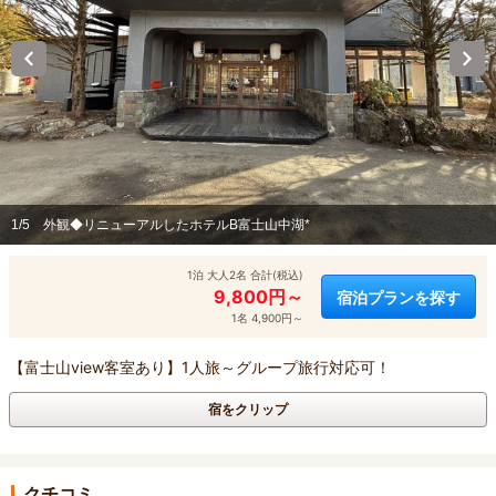
1/5
外観◆リニューアルしたホテルB富士山中湖*
1泊 大人2名 合計(税込)
9,800円～
宿泊プランを探す
1名 4,900円～
【富士山view客室あり】1人旅～グループ旅行対応可！
宿をクリップ
クチコミ