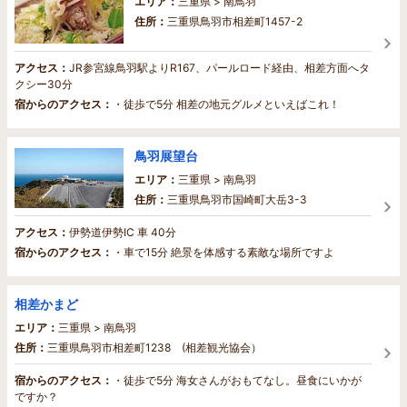
エリア：
三重県 > 南鳥羽
住所：
三重県鳥羽市相差町1457-2
アクセス：
JR参宮線鳥羽駅よりR167、パールロード経由、相差方面へタ
クシー30分
宿からのアクセス：
・徒歩で5分 相差の地元グルメといえばこれ！
鳥羽展望台
エリア：
三重県 > 南鳥羽
住所：
三重県鳥羽市国崎町大岳3-3
アクセス：
伊勢道伊勢IC 車 40分
宿からのアクセス：
・車で15分 絶景を体感する素敵な場所ですよ
相差かまど
エリア：
三重県 > 南鳥羽
住所：
三重県鳥羽市相差町1238 (相差観光協会）
宿からのアクセス：
・徒歩で5分 海女さんがおもてなし。昼食にいかが
ですか？