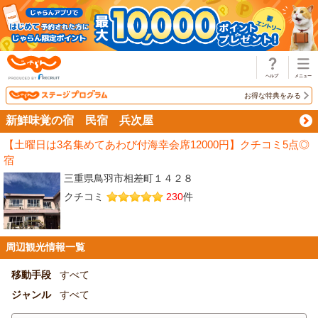
じゃらん
お得な特典をみる
新鮮味覚の宿 民宿 兵次屋
【土曜日は3名集めてあわび付海幸会席12000円】クチコミ5点◎
宿
三重県鳥羽市相差町１４２８
クチコミ
230
件
周辺観光情報一覧
移動手段
すべて
ジャンル
すべて