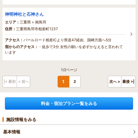
神明神社と石神さん
エリア：
三重県 > 南鳥羽
住所：
三重県鳥羽市相差町1237
アクセス：
パールロード相差ICより県道47経由、国崎方面へ5分
宿からのアクセス：
・徒歩で3分 女性の願いを必ずかなえると言われて
います
1/2ページ
1
|< 最初
< 前へ
2
次へ >
最後 >|
料金・宿泊プラン一覧をみる
施設情報をみる
基本情報