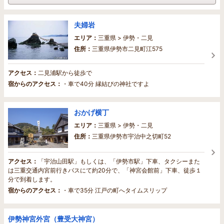
夫婦岩
エリア：
三重県 > 伊勢・二見
住所：
三重県伊勢市二見町江575
アクセス：
二見浦駅から徒歩で
宿からのアクセス：
・車で40分 縁結びの神社ですよ
おかげ横丁
エリア：
三重県 > 伊勢・二見
住所：
三重県伊勢市宇治中之切町52
アクセス：
「宇治山田駅」もしくは、「伊勢市駅」下車、タクシーまた
は三重交通内宮前行きバスにて約20分で、「神宮会館前」下車、徒歩１
分で到着します。
宿からのアクセス：
・車で35分 江戸の町へタイムスリップ
伊勢神宮外宮（豊受大神宮）