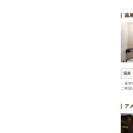
温
温泉
・基本
ご希望
ア