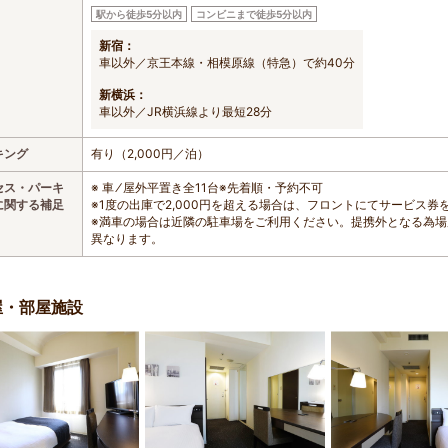
駅から徒歩5分以内
コンビニまで徒歩5分以内
新宿：
車以外／京王本線・相模原線（特急）で約40分
新横浜：
車以外／JR横浜線より最短28分
キング
有り（2,000円／泊）
セス・パーキ
※ 車 ⁄ 屋外平置き全11台※先着順・予約不可
に関する補足
※1度の出庫で2,000円を超える場合は、フロントにてサービス
※満車の場合は近隣の駐車場をご利用ください。提携外となる為
異なります。
屋・部屋施設