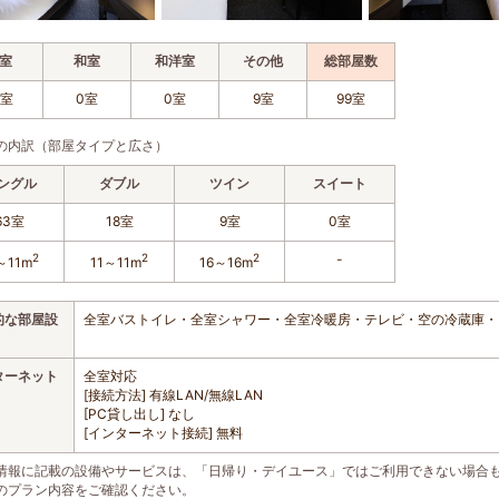
室
和室
和洋室
その他
総部屋数
9室
0室
0室
9室
99室
の内訳（部屋タイプと広さ）
ングル
ダブル
ツイン
スイート
63室
18室
9室
0室
2
2
2
-
～11m
11～11m
16～16m
的な部屋設
全室バストイレ・全室シャワー・全室冷暖房・テレビ・空の冷蔵庫・
ターネット
全室対応
[接続方法] 有線LAN/無線LAN
[PC貸し出し] なし
[インターネット接続] 無料
情報に記載の設備やサービスは、「日帰り・デイユース」ではご利用できない場合
のプラン内容をご確認ください。