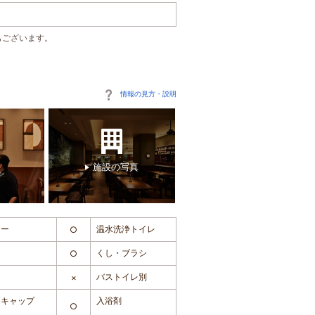
もございます。
情報の見方・説明
施設の写真
ヤー
温水洗浄トイレ
○
団
くし・ブラシ
○
バストイレ別
×
ーキャップ
入浴剤
○