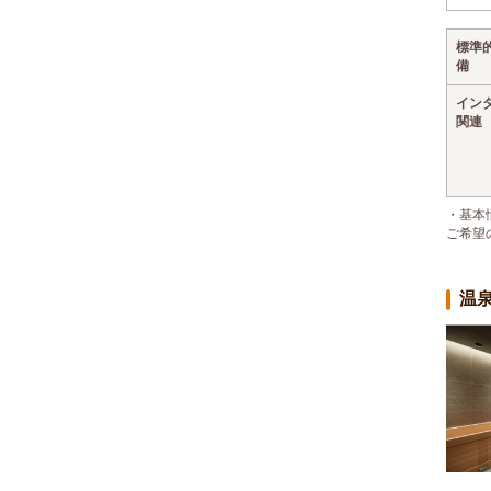
標準
備
イン
関連
・基本
ご希望
温