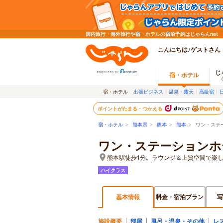
国内旅行・海外旅行や宿・ホテルの宿泊予約はじゃらんnet
こんにちは♪ゲストさん
じ
宿・ホテル
宿・ホテル
出張ビジネス
温泉・露天
高級宿
ポイントがたまる・つかえる
宿・ホテル
>
熊本県
>
熊本
>
熊本
> ワン・ステ
ワン・ステーションホ
熊本駅徒歩1分。ラウンジ＆上質空間で楽
ハイクラス
基本情報
料金・宿泊プラン
写
施設概要
部屋
風呂・温泉・その他
レ