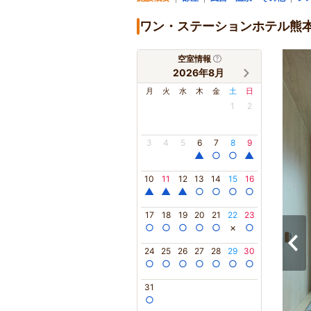
ワン・ステーションホテル熊
空室情報
2026年8月
月
火
水
木
金
土
日
1
2
3
4
5
6
7
8
9
▲
○
○
▲
10
11
12
13
14
15
16
▲
▲
▲
○
○
○
○
17
18
19
20
21
22
23
○
○
○
○
○
×
○
24
25
26
27
28
29
30
○
○
○
○
○
○
○
31
○