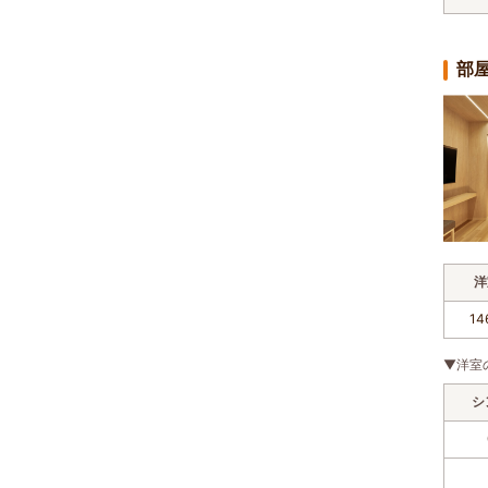
部
洋
14
▼洋室
シ