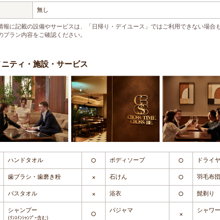
無し
情報に記載の設備やサービスは、「日帰り・デイユース」ではご利用できない場合
のプラン内容をご確認ください。
メニティ・施設・サービス
ハンドタオル
ボディソープ
ドライ
○
○
歯ブラシ・歯磨き粉
石けん
羽毛布
×
○
バスタオル
浴衣
髭剃り
×
○
シャンプー
パジャマ
シャワ
○
×
(ﾘﾝｽｲﾝｼｬﾝﾌﾟｰ含む)