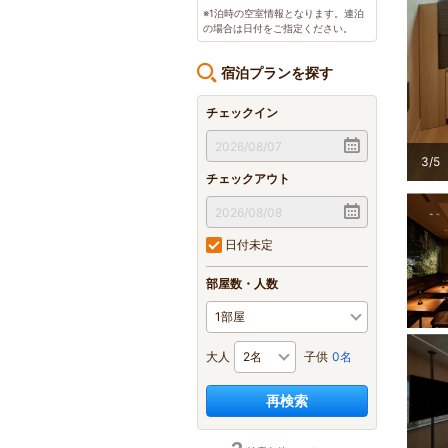
※1泊時の空室情報となります。連泊
の場合は日付をご指定ください。
宿泊プランを探す
チェックイン
3
/
5
チェックアウト
日付未定
部屋数・人数
大人
子供
0名
再検索