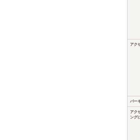
アク
パー
アク
ング