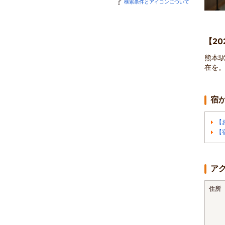
検索条件とアイコンについて
【2
熊本
在を
宿
【
【
ア
住所