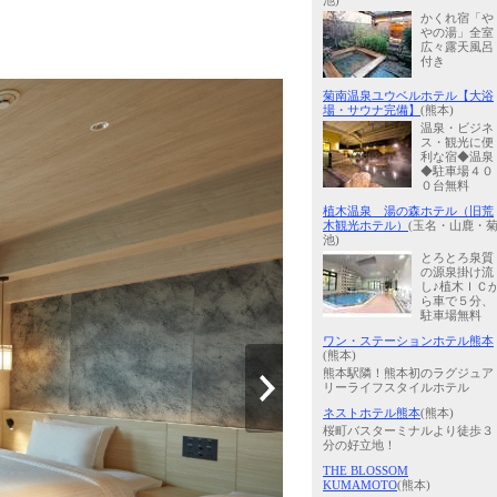
池)
かくれ宿「や
やの湯」全室
広々露天風呂
付き
菊南温泉ユウベルホテル【大浴
場・サウナ完備】
(熊本)
温泉・ビジネ
ス・観光に便
利な宿◆温泉
◆駐車場４０
０台無料
植木温泉 湯の森ホテル（旧荒
木観光ホテル）
(玉名・山鹿・
池)
とろとろ泉質
の源泉掛け流
し♪植木ＩＣ
ら車で５分、
駐車場無料
ワン・ステーションホテル熊本
(熊本)
熊本駅隣！熊本初のラグジュア
リーライフスタイルホテル
ネストホテル熊本
(熊本)
桜町バスターミナルより徒歩３
分の好立地！
THE BLOSSOM
KUMAMOTO
(熊本)