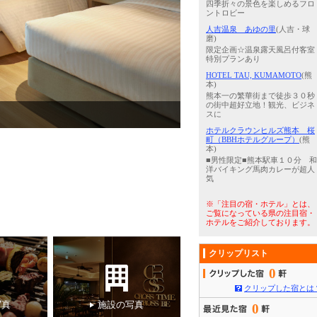
四季折々の景色を楽しめるフロ
ントロビー
人吉温泉 あゆの里
(人吉・球
磨)
限定企画☆温泉露天風呂付客室
特別プランあり
HOTEL TAU, KUMAMOTO
(熊
本)
熊本一の繁華街まで徒歩３０秒
の街中超好立地！観光、ビジネ
4
/
5
【デラックスツイン】
スに
ホテルクラウンヒルズ熊本 桜
町（BBHホテルグループ）
(熊
本)
■男性限定■熊本駅車１０分 和
洋バイキング馬肉カレーが超人
気
※「注目の宿・ホテル」とは、
ご覧になっている県の注目宿・
ホテルをご紹介しております。
クリップリスト
0
クリップした宿とは
写真
施設の写真
0