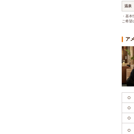
温泉
・基本
ご希望
ア
○
○
○
○