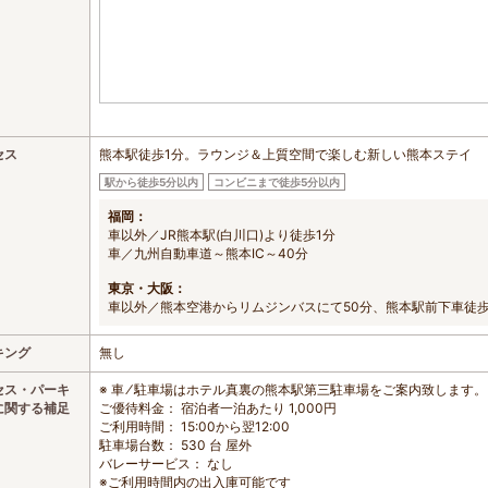
セス
熊本駅徒歩1分。ラウンジ＆上質空間で楽しむ新しい熊本ステイ
駅から徒歩5分以内
コンビニまで徒歩5分以内
福岡：
車以外／JR熊本駅(白川口)より徒歩1分
車／九州自動車道～熊本IC～40分
東京・大阪：
車以外／熊本空港からリムジンバスにて50分、熊本駅前下車徒歩
キング
無し
セス・パーキ
※ 車 ⁄ 駐車場はホテル真裏の熊本駅第三駐車場をご案内致します。
に関する補足
ご優待料金： 宿泊者一泊あたり 1,000円
ご利用時間： 15:00から翌12:00
駐車場台数： 530 台 屋外
バレーサービス： なし
※ご利用時間内の出入庫可能です