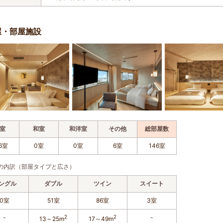
屋・部屋施設
室
和室
和洋室
その他
総部屋数
6室
0室
0室
6室
146室
の内訳（部屋タイプと広さ）
ングル
ダブル
ツイン
スイート
0室
51室
86室
3室
-
2
2
-
13～25m
17～49m