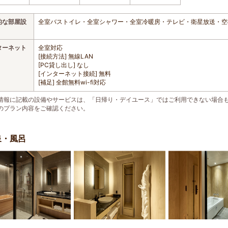
的な部屋設
全室バストイレ・全室シャワー・全室冷暖房・テレビ・衛星放送・空
ターネット
全室対応
[接続方法] 無線LAN
[PC貸し出し] なし
[インターネット接続] 無料
[補足] 全館無料wi-fi対応
情報に記載の設備やサービスは、「日帰り・デイユース」ではご利用できない場合
のプラン内容をご確認ください。
泉・風呂