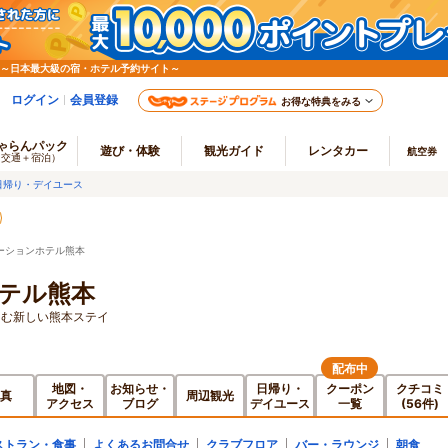
 ～日本最大級の宿・ホテル予約サイト～
ログイン
会員登録
お得な特典をみる
ゃらんパック
遊び・体験
観光ガイド
レンタカー
航空券
（交通＋宿泊）
日帰り・デイユース
ーションホテル熊本
テル熊本
しむ新しい熊本ステイ
配布中
地図・
お知らせ・
日帰り・
クーポン
クチコミ
真
周辺観光
アクセス
ブログ
デイユース
一覧
(56件)
ストラン・食事
よくあるお問合せ
クラブフロア
バー・ラウンジ
朝食