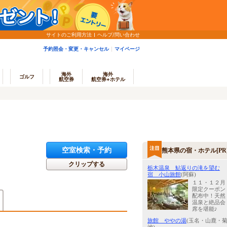
サイトのご利用方法
ヘルプ/問い合わせ
予約照会・変更・キャンセル
マイページ
海外
海外
ゴルフ
航空券
航空券+ホテル
空室検索・予約
熊本県の宿・ホテル[PR
クリップする
栃木温泉 鮎返りの滝を望む
宿 小山旅館
(阿蘇)
１１・１２月
限定クーポン
配布中！天然
温泉と絶品会
席を堪能♪
旅館 ややの湯
(玉名・山鹿・