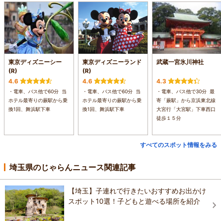
東京ディズニーシー
東京ディズニーランド
武蔵一宮氷川神社
(R)
(R)
4.6
4.6
4.3
・電車、バス他で60分 当
・電車、バス他で60分 当
・電車、バス他で30分 最
ホテル最寄りの蕨駅から乗
ホテル最寄りの蕨駅から乗
寄「蕨駅」から京浜東北線
換1回、舞浜駅下車
換1回、舞浜駅下車
大宮行「大宮駅」下車西口
徒歩１５分
すべてのスポット情報をみる
埼玉県のじゃらんニュース関連記事
【埼玉】子連れで行きたいおすすめお出かけ
スポット10選！子どもと遊べる場所を紹介