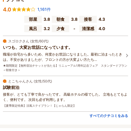
4.0
1,161件
部屋
3.8
朝食
3.8
接客
4.3
風呂
3.2
夕食
-
清潔感
4.0
スゴロクさん (女性/60代)
いつも、大変お世話になっています。
職場が自宅から多いため、何度かお世話になりました。最初に泊まったとき
は。不安がありましたが、フロントの方が大変よい方たち…
★期間限定【無料宿泊チケットが当たる】リニューアル1周年記念フェア スタンダードプラン
＜朝食付き＞
とこちゃんさん (女性/50代)
試験前泊
接客が、とても丁寧で良かったです。 高級ホテルの様でした。 立地もとてもよ
く、便利です。 次回も必ず利用します。
【夏季限定特典】涼風ステイプラン！【じゃらん限定】
すべてのクチコミをみる