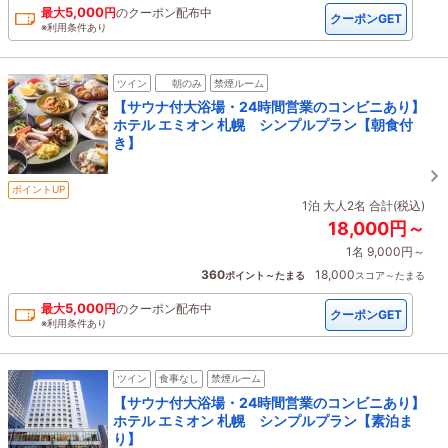
5,000
最大
円
の
クーポン配布中
クーポンGET
※利用条件あり
ツイン
朝のみ
禁煙ルーム
【サウナ付大浴場・24時間営業のコンビニあり】
ホテル エミオン 札幌 シンプルプラン【朝食付
き】
ポイントUP
1泊 大人2名 合計(税込)
18,000円～
1名 9,000円～
360
18,000
ポイント～たまる
スコア～たまる
5,000
最大
円
の
クーポン配布中
クーポンGET
※利用条件あり
ツイン
食事なし
禁煙ルーム
【サウナ付大浴場・24時間営業のコンビニあり】
ホテル エミオン 札幌 シンプルプラン【素泊ま
り】