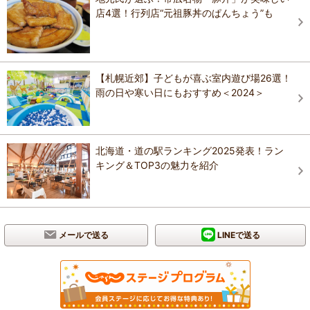
店4選！行列店“元祖豚丼のぱんちょう”も
【札幌近郊】子どもが喜ぶ室内遊び場26選！
雨の日や寒い日にもおすすめ＜2024＞
北海道・道の駅ランキング2025発表！ラン
キング＆TOP3の魅力を紹介
メールで送る
LINEで送る