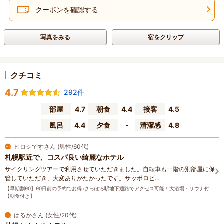
クーポンを確認する
写真をみる
宿をクリップ
クチコミ
4.7
292件
部屋
4.7
朝食
4.4
接客
4.5
風呂
4.4
夕食
-
清潔感
4.8
ヒロシですさん (男性/60代)
札幌駅近で、コスパ良い綺麗なホテル
サイクリングツアーで利用させていただきました。自転車も一階の別部屋に保
管していただき、大変ありがたかったです。サッポロビ…
【早期割90】90日前の予約でお得♪さっぽろ駅地下通路でアクセス可能！大浴場・サウナ付
【朝食付き】
はるかさん (女性/20代)