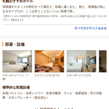
札幌おすすめホテル
清潔感やスタッフの対応すべて満点で、快適に過ごせた。 割と、清潔感が気に
なるタイプだが、ここは言うことないくらい快適で綺…
【電子クーポン1000円付】新千歳空港ANA FESTA、JALPLAZAなどの店舗で使えるクーポン付
プラン【素泊まり】
すべてのクチコミをみる
部屋・設備
スタンダードツイン（一
クラブシングル/ダブル
スタンダードトリプル
例）
標準的な部屋設備
全室バストイレ・全室シャワー・全室冷暖房・テレビ・衛星放送・空の冷蔵
庫・ズボンプレッサー（貸出含む）