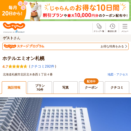
じゃらん
ゲスト
さん
お得な特典をみる
ホテルエミオン札幌
(
クチコミ292件
)
4.7
北海道札幌市北区北８条西１丁目４番
地図・アクセス
配布中
プラン
施設情報
写真
クーポン
クチコミ
70件