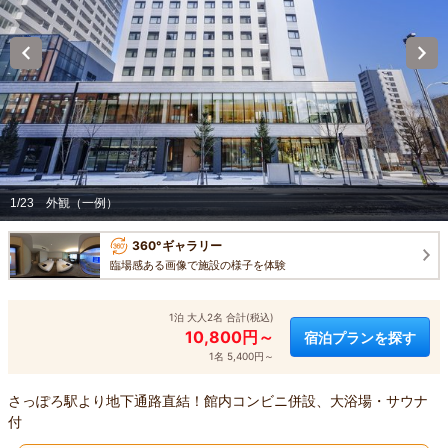
1/23
外観（一例）
360°ギャラリー
臨場感ある画像で施設の様子を体験
1泊 大人2名 合計(税込)
10,800円～
宿泊プランを探す
1名 5,400円～
さっぽろ駅より地下通路直結！館内コンビニ併設、大浴場・サウナ
付