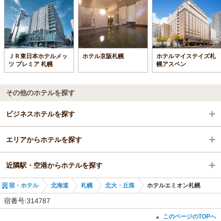
ＪＲ東日本ホテルメッ
ホテル京阪札幌
ホテルマイステイズ札
ツ プレミア 札幌
幌アスペン
その他のホテルを探す
ビジネスホテルを探す
エリアからホテルを探す
北海道
近隣駅・空港からホテルを探す
札幌
北海道
宿・ホテル
北海道
札幌
北大・丘珠
ホテルエミオン札幌
北大・丘珠
札幌
札幌駅
宿番号:314787
札幌駅
北大・丘珠
北１３条東駅
このページのTOPへ
▲