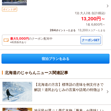
ポイントUP
1泊 大人2名 合計(税込)
13,200円～
1名 6,600円～
264
13,200
ポイント～たまる
スコア～たまる
5,000
最大
円
の
クーポン配布中
クーポンGET
※利用条件あり
宿泊プランをみる
北海道のじゃらんニュース関連記事
【北海道の方言】標準語の意味を例文付きで
解説！道民おなじみの言葉や語尾の特徴は？
地元民が選ぶ！帯広名物「豚丼」が美味しい