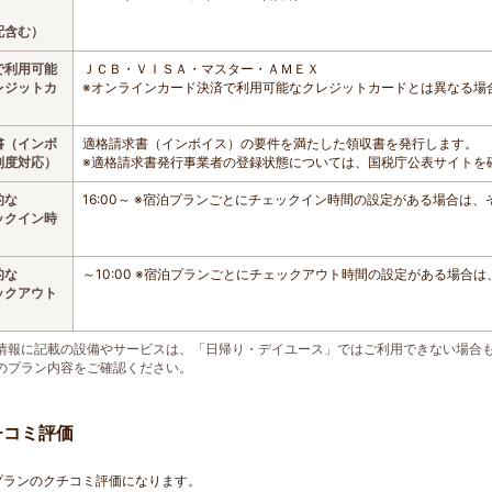
配含む）
で利用可能
ＪＣＢ・ＶＩＳＡ・マスター・ＡＭＥＸ
レジットカ
※オンラインカード決済で利用可能なクレジットカードとは異なる場
書（インボ
適格請求書（インボイス）の要件を満たした領収書を発行します。
制度対応）
※適格請求書発行事業者の登録状態については、国税庁公表サイトを
的な
16:00～ ※宿泊プランごとにチェックイン時間の設定がある場合は
ックイン時
的な
～10:00 ※宿泊プランごとにチェックアウト時間の設定がある場合
ックアウト
情報に記載の設備やサービスは、「日帰り・デイユース」ではご利用できない場合
のプラン内容をご確認ください。
チコミ評価
プランのクチコミ評価になります。