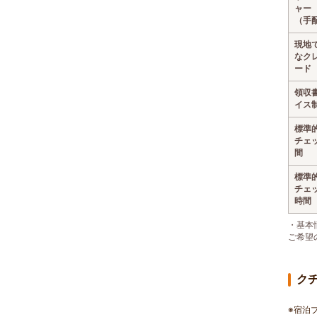
ャー
（手
現地
なク
ード
領収
イス
標準
チェ
間
標準
チェ
時間
・基本
ご希望
ク
※宿泊