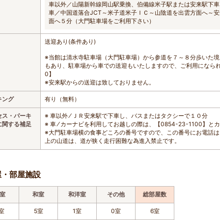
車以外／山陽新幹線岡山駅乗換、伯備線米子駅または安来駅下車
車／中国道落合JCT～米子道米子ＩＣ～山陰道を出雲方面へ～
面へ５分（大門駐車場をご利用下さい）
送迎あり(条件あり)
※当館は清水寺駐車場（大門駐車場）から参道を７～８分歩いた
もあり、駐車場から車での送迎もいたしますので、ご利用になられる方
0】
※安来駅からの送迎は致しておりません。
キング
有り（無料）
セス・パーキ
※ 車以外 ⁄ ＪＲ安来駅で下車し、バスまたはタクシーで１０分
に関する補足
※ 車 ⁄ カーナビを利用してお越しの際は、【0854-23-1100
※大門駐車場横の食事どころの番号ですので、この番号にお電話
上の山道は、道が狭く走行困難な為進入禁止です。
屋・部屋施設
室
和室
和洋室
その他
総部屋数
室
5室
1室
0室
6室