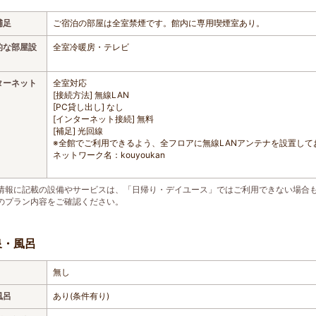
補足
ご宿泊の部屋は全室禁煙です。館内に専用喫煙室あり。
的な部屋設
全室冷暖房・テレビ
ターネット
全室対応
[接続方法] 無線LAN
[PC貸し出し] なし
[インターネット接続] 無料
[補足] 光回線
※全館でご利用できるよう、全フロアに無線LANアンテナを設置して
ネットワーク名：kouyoukan
情報に記載の設備やサービスは、「日帰り・デイユース」ではご利用できない場合
のプラン内容をご確認ください。
泉・風呂
無し
風呂
あり(条件有り)