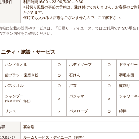
利用条件
利用時間16:00～23:00/5:30～9:30
※貸切り風呂の事前の予約は、受け付けておりません。お客様のご到
ただきます。
何時でも入れる大浴場はございませんので、ご了解下さい。
情報に記載の設備やサービスは、「日帰り・デイユース」ではご利用できない場合
のプラン内容をご確認ください。
メニティ・施設・サービス
ハンドタオル
ボディソープ
ドライヤー
○
○
歯ブラシ・歯磨き粉
石けん
羽毛布団
○
×
バスタオル
浴衣
髭剃り
○
○
シャンプー
パジャマ
シャワーキ
×
×
(ﾘﾝｽｲﾝｼｬﾝﾌﾟｰ含む)
リンス
バスローブ
綿棒
×
○
内容
宴会場
ビス&レジ
ルームサービス・デイユース（有料）