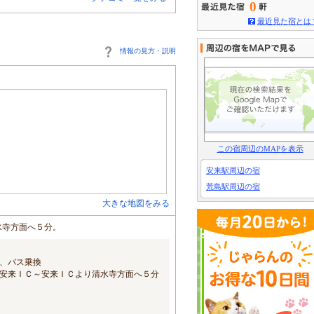
0
最近見た宿とは
情報の見方・説明
この宿周辺のMAPを表示
安来駅周辺の宿
荒島駅周辺の宿
大きな地図をみる
水寺方面へ５分。
、バス乗換
安来ＩＣ～安来ＩＣより清水寺方面へ５分