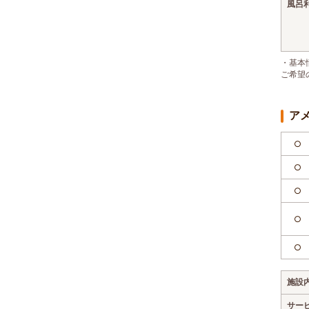
風呂
・基本
ご希望
ア
○
○
○
○
○
施設
サー