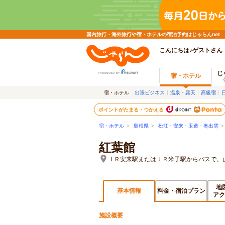
国内旅行・海外旅行や宿・ホテルの宿泊予約はじゃらんnet
こんにちは♪ゲストさん
じ
宿・ホテル
宿・ホテル
出張ビジネス
温泉・露天
高級宿
ポイントがたまる・つかえる
宿・ホテル
>
島根県
>
松江・安来・玉造・奥出雲
紅葉館
ＪＲ安来駅またはＪＲ米子駅からバスで。
地
基本情報
料金・宿泊プラン
アク
施設概要