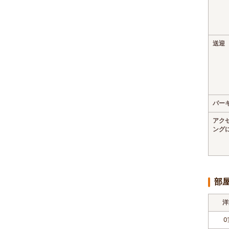
送迎
パー
アク
ング
部
洋
0