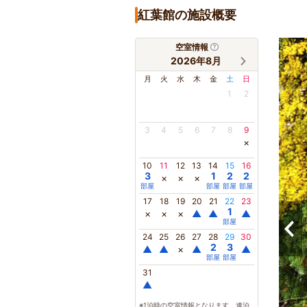
紅葉館の施設概要
空室情報
2026年8月
月
火
水
木
金
土
日
1
2
3
4
5
6
7
8
9
×
10
11
12
13
14
15
16
3
1
2
2
×
×
×
部屋
部屋
部屋
部屋
17
18
19
20
21
22
23
1
×
×
×
▲
▲
▲
部屋
24
25
26
27
28
29
30
2
3
▲
▲
×
▲
▲
部屋
部屋
31
▲
※1泊時の空室情報となります。連泊