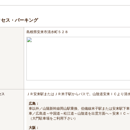
クセス・パーキング
島根県安来市清水町５２８
セス
ＪＲ安来駅またはＪＲ米子駅からバスで。山陰道安来ＩＣより清
広島：
車以外／山陽新幹線岡山駅乗換、伯備線米子駅または安来駅下車
車／広島道～中国道～松江道～山陰道を出雲方面へ～安来ＩＣ～
（大門駐車場をご利用下さい）
大阪：