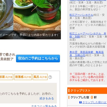
(松江・安来・玉造・奥出雲)
２０２３年春に一部リニューア
ル。新設の和洋室もぜひ！
松江アーバンホテル
(松江・安
来・玉造・奥出雲)
ＪＲ松江駅すぐ。各観光地まで
のアクセス・ビジネスの拠点に
至便
松江ニューアーバンホテル 本
3
/
5
光明石温泉（人工温泉）の貸
館・別館
(松江・安来・玉造・
出雲)
宍道湖を眺めながらの朝食バイ
キングが好評♪温泉大浴場完備
奥出雲 美肌温泉郷 亀嵩温
理で癒され
泉 玉峰山荘
(松江・安来・玉
宿泊のご予約はこちらから
立美術館ア
造・奥出雲)
山陰の奥座敷♪澄んだ空気と大
然の中で癒しのひとときを♪
※「注目の宿・ホテル」とは、
部屋
清潔感
風呂
高評価
高評価
高評価
ご覧になっている県の注目宿・
ホテルをご紹介しております。
クリップリスト
小学生の子供、両親と共に宿泊をさせていただきました。口コミの評価が高かったのでこちらを予約しましたが、お寺の中の旅館で、精進料理はどちらも初めてでドキドキしましたが、宿の方はどなたも親切で心のこもったおもてなしでした。また口コミで評価の高い夕食については、とても丁寧に料理されていることがよくわかり、とても美味しく、両親も喜んでくれて口コミ評価の通り、とても満足できる内容でした。子供も途中食べにくいものはあったようですが、食育になったと思いますし、最後の香茸ごはんは三杯もおかわりをしてとても喜んでいました。部屋の窓から普通の旅館では見られない境内の光景が広がっており、トータルとても満足できるお宿でした。
0
続きをみる
クリップした宿とは
クチコミ一覧をみる