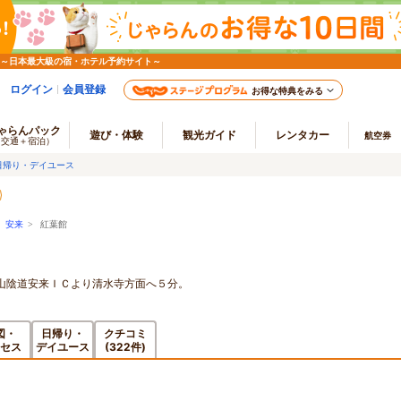
 ～日本最大級の宿・ホテル予約サイト～
ログイン
会員登録
お得な特典をみる
ゃらんパック
遊び・体験
観光ガイド
レンタカー
航空券
（交通＋宿泊）
日帰り・デイユース
>
安来
> 紅葉館
山陰道安来ＩＣより清水寺方面へ５分。
図・
日帰り・
クチコミ
セス
デイユース
(322件)