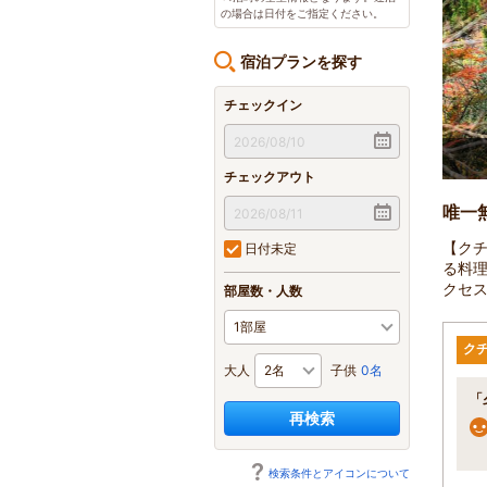
の場合は日付をご指定ください。
宿泊プランを探す
チェックイン
2
/
5
チェックアウト
唯一
【クチ
日付未定
る料
クセ
部屋数・人数
ク
大人
子供
0名
「
再検索
検索条件とアイコンについて