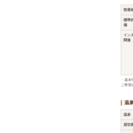
部屋
標準
備
イン
関連
・基本
ご希望
温
温泉
貸切