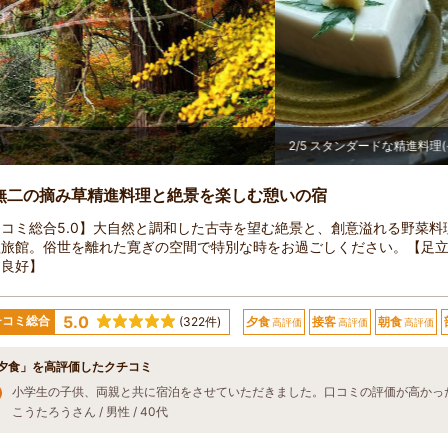
スタンダードな精進料理(イメージです。季節により内容が変わります）
無二の摘み草精進料理と絶景を楽しむ憩いの宿
コミ総合5.0】大自然と調和した古寺を望む絶景と、創意溢れる野菜料
理旅館。俗世を離れた寛ぎの空間で特別な時をお過ごしください。【足
ス良好】
5.0
チコミ総合
(322件)
夕食
接客
朝食
高評価
高評価
高評価
夕食」を高評価したクチコミ
こうたろうさん / 男性 / 40代