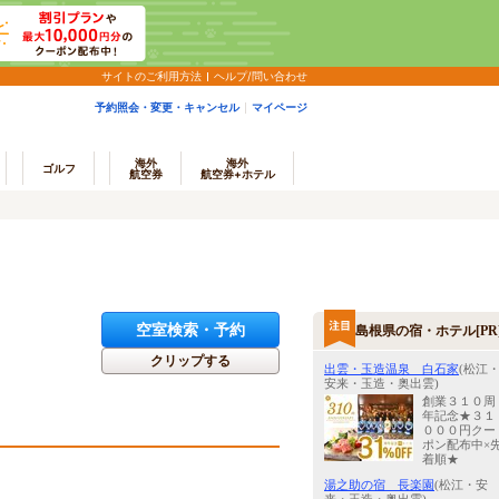
サイトのご利用方法
ヘルプ/問い合わせ
予約照会・変更・キャンセル
マイページ
海外
海外
ゴルフ
航空券
航空券+ホテル
空室検索・予約
島根県の宿・ホテル[PR
クリップする
出雲・玉造温泉 白石家
(松江
安来・玉造・奥出雲)
創業３１０周
年記念★３１
０００円クー
ポン配布中×
着順★
湯之助の宿 長楽園
(松江・安