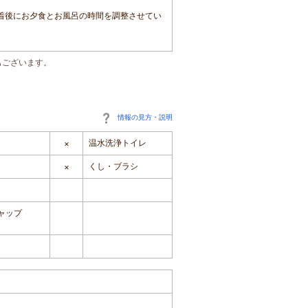
着後にお夕食とお風呂の時間を調整させてい
もございます。
情報の見方・説明
温水洗浄トイレ
×
くし・ブラシ
×
ャップ