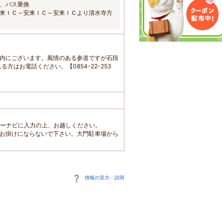
、バス乗換
安来ＩＣ～安来ＩＣ～安来ＩＣより清水寺方
境内にございます。風情のある参道ですが石段
はお電話ください。【0854-22-253
】とカーナビに入力の上、お越しください。
はお掛けにならないで下さい。大門駐車場から
情報の見方・説明