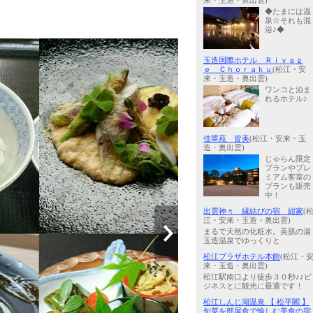
来・玉造・奥出雲)
◆たまには温
泉☆それも混
浴♪◆
玉造国際ホテル Ｒｉｖａｇ
ｅ Ｃｈｏｒａｋｕ
(松江・安
来・玉造・奥出雲)
ワンコと泊ま
れるホテル♪
佳翠苑 皆美
(松江・安来・玉
造・奥出雲)
じゃらん限定
プランやプレ
ミアム客室の
プランも販売
中！
出雲神々 縁結びの宿 紺家
(
江・安来・玉造・奥出雲)
まるで天然の化粧水。美肌の湯
玉造温泉でゆっくりと
松江プラザホテル本館
(松江・
来・玉造・奥出雲)
松江駅南口より徒歩３０秒♪♪ビ
ジネスとに観光に最適です！
松江しんじ湖温泉 【 松平閣 】
旬菜を部屋食で愉しむ美食の宿