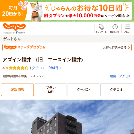
じゃらん
ゲスト
さん
お得な特典をみる
アズイン福井 (旧 エースイン福井)
(
クチコミ1,084件
)
4.3
福井県福井市中央３－４－２０
地図・アクセス
プラン
施設情報
クーポン
クチコミ
12件