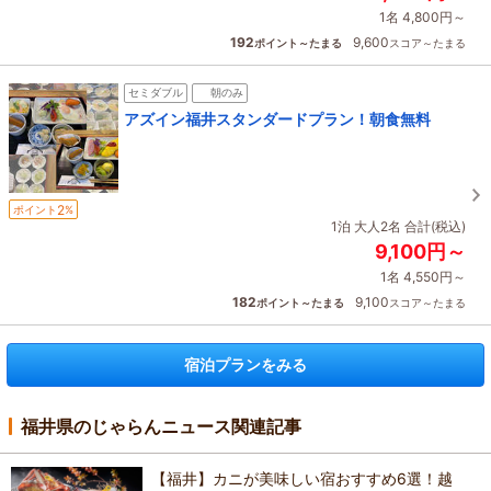
1名 4,800円～
192
9,600
ポイント～たまる
スコア～たまる
セミダブル
朝のみ
アズイン福井スタンダードプラン！朝食無料
2
ポイント
%
1泊 大人2名 合計(税込)
9,100円～
1名 4,550円～
182
9,100
ポイント～たまる
スコア～たまる
宿泊プランをみる
福井県のじゃらんニュース関連記事
【福井】カニが美味しい宿おすすめ6選！越