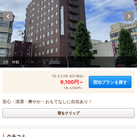
1/5
外観
1泊 大人2名 合計(税込)
9,100円～
宿泊プランを探す
1名 4,550円～
安心・清潔・爽やか・おもてなしに自信あり！
宿をクリップ
クチコミ