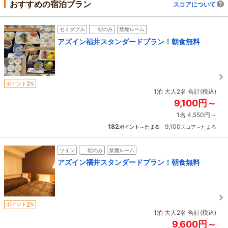
おすすめの宿泊プラン
スコアについて
セミダブル
朝のみ
禁煙ルーム
アズイン福井スタンダードプラン！朝食無料
2
ポイント
%
1泊 大人2名 合計(税込)
9,100円～
1名 4,550円～
182
9,100
ポイント～たまる
スコア～たまる
ツイン
朝のみ
禁煙ルーム
アズイン福井スタンダードプラン！朝食無料
2
ポイント
%
1泊 大人2名 合計(税込)
9,600円～