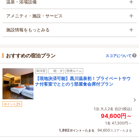
温泉・浴場設備
アメニティ・施設・サービス
施設情報をもっとみる
おすすめの宿泊プラン
スコアについて
和洋室
朝・夕
禁煙ルーム
【現地決済可能】黒川温泉初！プライベートサウ
ナ付客室でととのう部屋食会席付プラン
2
ポイント
%
1泊 大人2名 合計(税込)
94,600円～
1名 47,300円～
1,892
94,600
ポイント～たまる
スコア～たまる