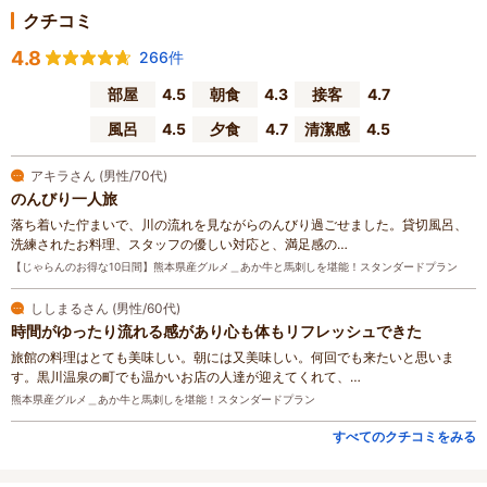
クチコミ
4.8
266件
部屋
4.5
朝食
4.3
接客
4.7
風呂
4.5
夕食
4.7
清潔感
4.5
アキラさん (男性/70代)
のんびり一人旅
落ち着いた佇まいで、川の流れを見ながらのんびり過ごせました。貸切風呂、
洗練されたお料理、スタッフの優しい対応と、満足感の…
【じゃらんのお得な10日間】熊本県産グルメ＿あか牛と馬刺しを堪能！スタンダードプラン
ししまるさん (男性/60代)
時間がゆったり流れる感があり心も体もリフレッシュできた
旅館の料理はとても美味しい。朝には又美味しい。何回でも来たいと思いま
す。黒川温泉の町でも温かいお店の人達が迎えてくれて、…
熊本県産グルメ＿あか牛と馬刺しを堪能！スタンダードプラン
すべてのクチコミをみる