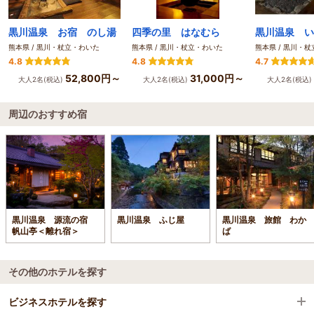
黒川温泉 お宿 のし湯
四季の里 はなむら
黒川温泉 い
熊本県 / 黒川・杖立・わいた
熊本県 / 黒川・杖立・わいた
熊本県 / 黒川・
4.8
4.8
4.7
52,800円～
31,000円～
大人2名(税込)
大人2名(税込)
大人2名(税込)
周辺のおすすめ宿
黒川温泉 源流の宿
黒川温泉 ふじ屋
黒川温泉 旅館 わか
帆山亭＜離れ宿＞
ば
その他のホテルを探す
ビジネスホテルを探す