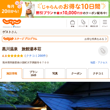
じゃらん
ゲスト
さん
お得な特典をみる
黒川温泉 旅館湯本荘
(
クチコミ266件
)
4.8
熊本県阿蘇郡南小国町大字満願寺６７００
地図・アクセス
プラン
施設情報
写真
クーポン
クチコミ
29件