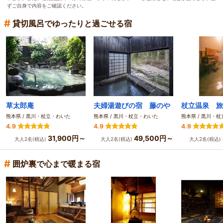
ずご自身で内容をご確認ください。
#
貸切風呂でゆったりと過ごせる宿
草太郎庵
夫婦湯遊びの宿 藤のや
熊本県 / 黒川・杖立・わいた
熊本県 / 黒川・杖立・わいた
熊本県 / 黒川・
4.9
4.9
4.9
31,900円～
49,500円～
大人2名(税込)
大人2名(税込)
大人2名(税込)
#
囲炉裏で心まで暖まる宿