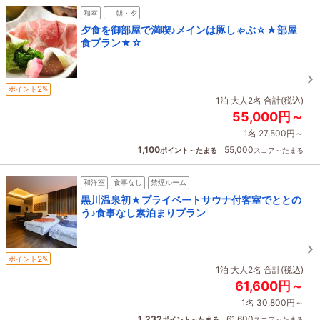
和室
朝・夕
夕食を御部屋で満喫♪メインは豚しゃぶ☆★部屋
食プラン★☆
2
ポイント
%
1泊 大人2名 合計(税込)
55,000円～
1名 27,500円～
1,100
55,000
ポイント～たまる
スコア～たまる
和洋室
食事なし
禁煙ルーム
黒川温泉初★プライベートサウナ付客室でととの
う♪食事なし素泊まりプラン
2
ポイント
%
1泊 大人2名 合計(税込)
61,600円～
1名 30,800円～
1,232
61,600
ポイント～たまる
スコア～たまる