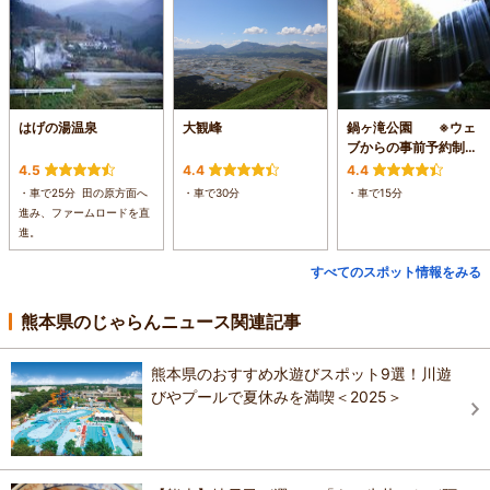
はげの湯温泉
大観峰
鍋ヶ滝公園 ※ウェ
ブからの事前予約制に
よる入園となっており
4.5
4.4
4.4
ます。
・車で25分 田の原方面へ
・車で30分
・車で15分
進み、ファームロードを直
進。
すべてのスポット情報をみる
熊本県のじゃらんニュース関連記事
熊本県のおすすめ水遊びスポット9選！川遊
びやプールで夏休みを満喫＜2025＞