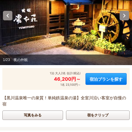
1/23
夜の外観
1泊 大人2名 合計(税込)
46,200円～
宿泊プランを探す
1名 23,100円～
【黒川温泉唯一の泉質！単純鉄温泉の湯】全室川沿い客室が自慢の
宿
写真をみる
宿をクリップ