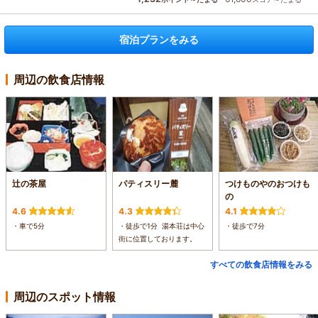
宿泊プランをみる
周辺の飲食店情報
辻の茶屋
パティスリー麓
つけものやのおつけも
の
4.6
4.3
4.1
・車で5分
・徒歩で1分 湯本荘は中心
・徒歩で7分
街に位置しております。
すべての飲食店情報をみる
周辺のスポット情報