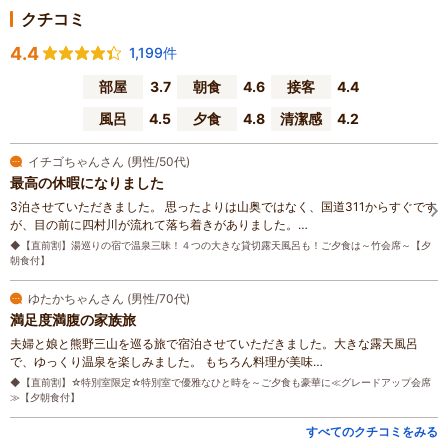
クチコミ
4.4
1,199件
部屋
3.7
朝食
4.6
接客
4.4
風呂
4.5
夕食
4.8
清潔感
4.2
イチゴちゃんさん (男性/50代)
最高の休暇になりました
3泊させていただきました。 思ったよりは山奥ではなく、国道311からすぐです
が、目の前に四村川が流れて落ち着きがありました。…
◆【直前割】湯巡りの宿で温泉三昧！４つの大きな貸切露天風呂も！ご夕食は～竹会席～【夕
朝食付】
ゆたかちゃんさん (男性/70代)
満足度満腹の家族旅
夫婦と娘と熊野三山を巡る旅で宿泊させていただきました。大きな露天風呂
で、ゆっくり温泉を楽しみました。 もちろん料理が美味…
◆【直前割】☆特別室限定☆特別室で優雅なひと時を～ご夕食も豪華に≪グレードアップ会席
≫【夕朝食付】
すべてのクチコミをみる