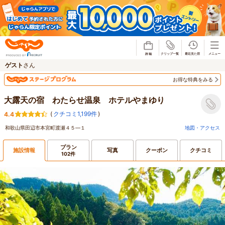
じゃらん
ゲスト
さん
お得な特典をみる
大露天の宿 わたらせ温泉 ホテルやまゆり
(
クチコミ1,199件
)
4.4
和歌山県田辺市本宮町渡瀬４５―１
地図・アクセス
プラン
施設情報
写真
クーポン
クチコミ
102件