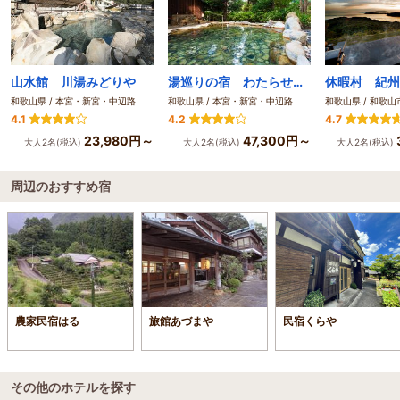
山水館 川湯みどりや
湯巡りの宿 わたらせ温泉 ホテルささゆり
和歌山県 / 本宮・新宮・中辺路
和歌山県 / 本宮・新宮・中辺路
和歌山県 / 和歌
4.1
4.2
4.7
23,980円～
47,300円～
大人2名(税込)
大人2名(税込)
大人2名(税込)
周辺のおすすめ宿
農家民宿はる
旅館あづまや
民宿くらや
その他のホテルを探す