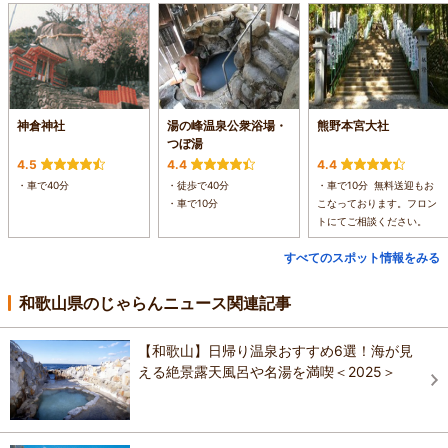
神倉神社
湯の峰温泉公衆浴場・
熊野本宮大社
つぼ湯
4.5
4.4
4.4
・車で40分
・徒歩で40分
・車で10分 無料送迎もお
・車で10分
こなっております。フロン
トにてご相談ください。
すべてのスポット情報をみる
和歌山県のじゃらんニュース関連記事
【和歌山】日帰り温泉おすすめ6選！海が見
える絶景露天風呂や名湯を満喫＜2025＞