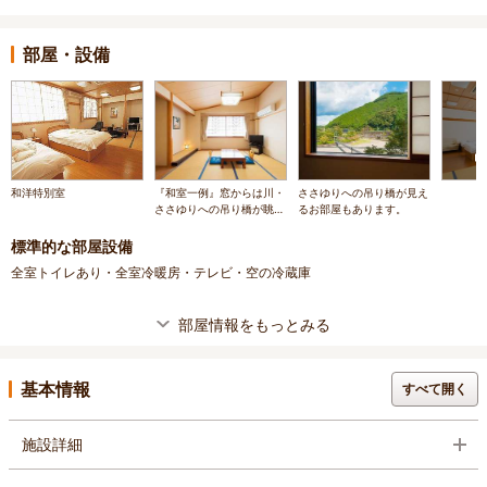
部屋・設備
和洋特別室
『和室一例』窓からは川・
ささゆりへの吊り橋が見え
ささゆりへの吊り橋が眺め
るお部屋もあります。
られます。
標準的な部屋設備
全室トイレあり・全室冷暖房・テレビ・空の冷蔵庫
部屋情報をもっとみる
基本情報
すべて開く
施設詳細