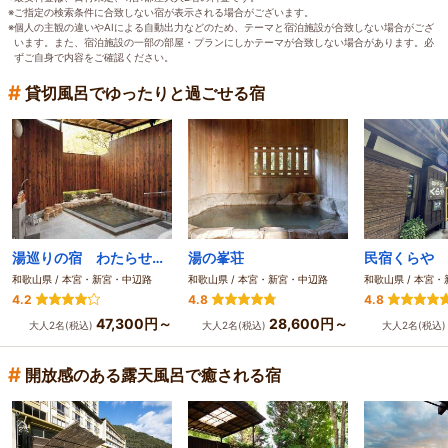
※ご指定の検索条件に合致しない宿が表示される場合がございます。
※個人の主観の違いやAIによる自動出力などのため、テーマと宿泊施設が合致しない場合がござ
います。また、宿泊施設の一部の部屋・プランにしかテーマが合致しない場合があります。必
ずご自身で内容をご確認ください。
#
貸切風呂でゆったりと過ごせる宿
湯巡りの宿 わたらせ温泉 ホテルささゆり
湯の峯荘
民宿くらや
和歌山県 / 本宮・新宮・中辺路
和歌山県 / 本宮・新宮・中辺路
和歌山県 / 本宮
4.2
4.8
4.8
47,300円～
28,600円～
大人2名(税込)
大人2名(税込)
大人2名(税込
#
開放感のある露天風呂で癒される宿