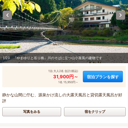
1/23
『やまゆりと吊り橋』川のそばに立つ山小屋風の建物です
1泊 大人2名 合計(税込)
31,900円～
宿泊プランを探す
1名 15,950円～
静かな山間に佇む、源泉かけ流しの大露天風呂と貸切露天風呂が好
評
写真をみる
宿をクリップ