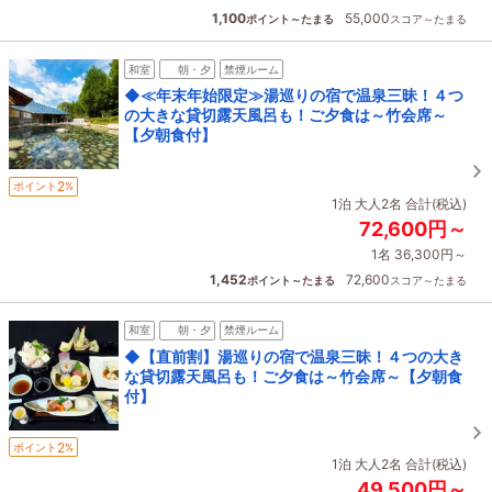
1,100
55,000
ポイント～たまる
スコア～たまる
和室
朝・夕
禁煙ルーム
◆≪年末年始限定≫湯巡りの宿で温泉三昧！４つ
の大きな貸切露天風呂も！ご夕食は～竹会席～
【夕朝食付】
2
ポイント
%
1泊 大人2名 合計(税込)
72,600円～
1名 36,300円～
1,452
72,600
ポイント～たまる
スコア～たまる
和室
朝・夕
禁煙ルーム
◆【直前割】湯巡りの宿で温泉三昧！４つの大き
な貸切露天風呂も！ご夕食は～竹会席～【夕朝食
付】
2
ポイント
%
1泊 大人2名 合計(税込)
49,500円～