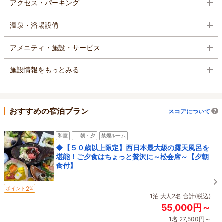
アクセス・パーキング
温泉・浴場設備
アメニティ・施設・サービス
施設情報をもっとみる
おすすめの宿泊プラン
スコアについて
和室
朝・夕
禁煙ルーム
◆【５０歳以上限定】西日本最大級の露天風呂を
堪能！ご夕食はちょっと贅沢に～松会席～【夕朝
食付】
2
ポイント
%
1泊 大人2名 合計(税込)
55,000円～
1名 27,500円～