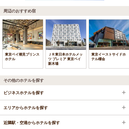
周辺のおすすめ宿
東京ベイ潮見プリンス
ＪＲ東日本ホテルメッ
東京イーストサイドホ
ホテル
ツ プレミア 東京ベイ
テル櫂会
新木場
その他のホテルを探す
ビジネスホテルを探す
エリアからホテルを探す
東京都
近隣駅・空港からホテルを探す
葛飾・江戸川・江東
東京都