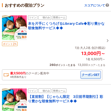
おすすめの宿泊プラン
スコアについて
ツイン
朝のみ
禁煙ルーム
本を片手にくつろげるLibrary Cafe◆彩り豊かな
朝食無料サービス◆◆
2
ポイント
%
1泊 大人2名 合計(税込)
13,000円～
1名 6,500円～
260
13,000
ポイント～たまる
スコア～たまる
500
最大
円
の
クーポン配布中
クーポンGET
※利用条件あり
ツイン
朝のみ
禁煙ルーム
【直前割】【じゃらん限定 3日前早期割引】彩
り豊かな朝食無料サービス◆◆