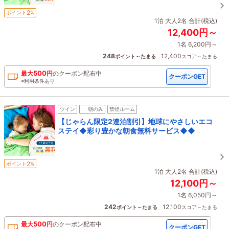
2
ポイント
%
1泊 大人2名 合計(税込)
12,400円～
1名 6,200円～
248
12,400
ポイント～たまる
スコア～たまる
500
最大
円
の
クーポン配布中
クーポンGET
※利用条件あり
ツイン
朝のみ
禁煙ルーム
【じゃらん限定2連泊割引】地球にやさしいエコ
ステイ◆彩り豊かな朝食無料サービス◆◆
2
ポイント
%
1泊 大人2名 合計(税込)
12,100円～
1名 6,050円～
242
12,100
ポイント～たまる
スコア～たまる
500
最大
円
の
クーポン配布中
クーポンGET