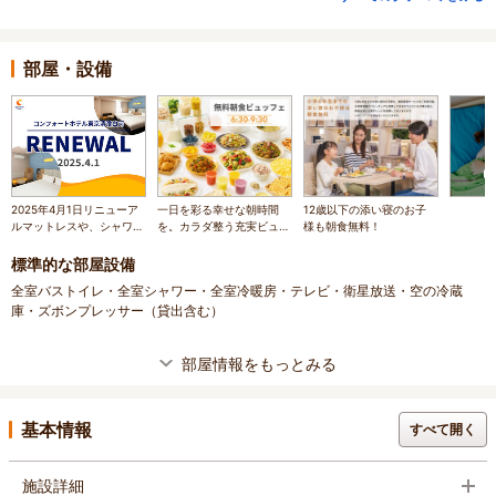
部屋・設備
2025年4月1日リニューア
一日を彩る幸せな朝時間
12歳以下の添い寝のお子
ルマットレスや、シャワー
を。カラダ整う充実ビュッ
様も朝食無料！
ヘッドなどを一新。ベッド
フェ
下収納も新設。
標準的な部屋設備
全室バストイレ・全室シャワー・全室冷暖房・テレビ・衛星放送・空の冷蔵
庫・ズボンプレッサー（貸出含む）
部屋情報をもっとみる
基本情報
すべて開く
施設詳細