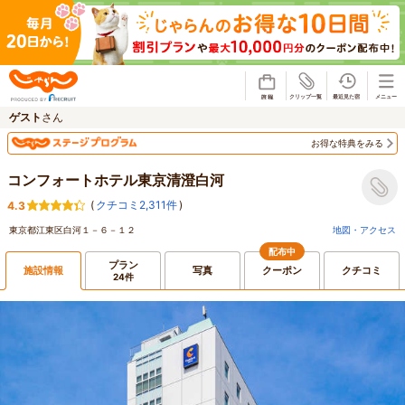
じゃらん
ゲスト
さん
お得な特典をみる
コンフォートホテル東京清澄白河
(
クチコミ2,311件
)
4.3
東京都江東区白河１－６－１２
地図・アクセス
配布中
プラン
施設情報
写真
クーポン
クチコミ
24件