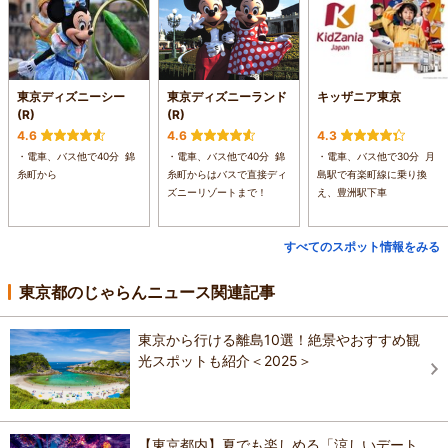
東京ディズニーシー
東京ディズニーランド
キッザニア東京
(R)
(R)
4.6
4.6
4.3
・電車、バス他で40分 錦
・電車、バス他で40分 錦
・電車、バス他で30分 月
糸町から
糸町からはバスで直接ディ
島駅で有楽町線に乗り換
ズニーリゾートまで！
え、豊洲駅下車
すべてのスポット情報をみる
東京都のじゃらんニュース関連記事
東京から行ける離島10選！絶景やおすすめ観
光スポットも紹介＜2025＞
【東京都内】夏でも楽しめる「涼しいデート