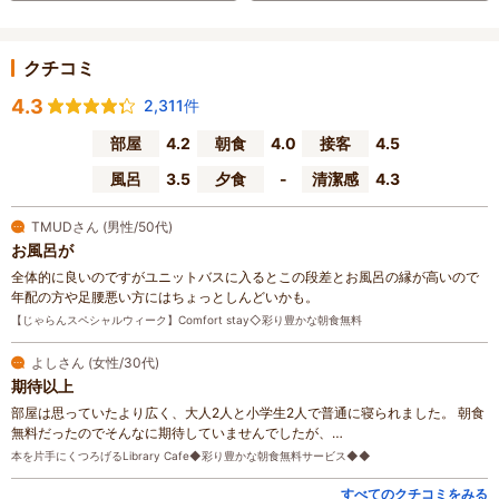
クチコミ
4.3
2,311件
部屋
4.2
朝食
4.0
接客
4.5
風呂
3.5
夕食
-
清潔感
4.3
TMUDさん (男性/50代)
お風呂が
全体的に良いのですがユニットバスに入るとこの段差とお風呂の縁が高いので
年配の方や足腰悪い方にはちょっとしんどいかも。
【じゃらんスペシャルウィーク】Comfort stay◇彩り豊かな朝食無料
よしさん (女性/30代)
期待以上
部屋は思っていたより広く、大人2人と小学生2人で普通に寝られました。 朝食
無料だったのでそんなに期待していませんでしたが、…
本を片手にくつろげるLibrary Cafe◆彩り豊かな朝食無料サービス◆◆
すべてのクチコミをみる