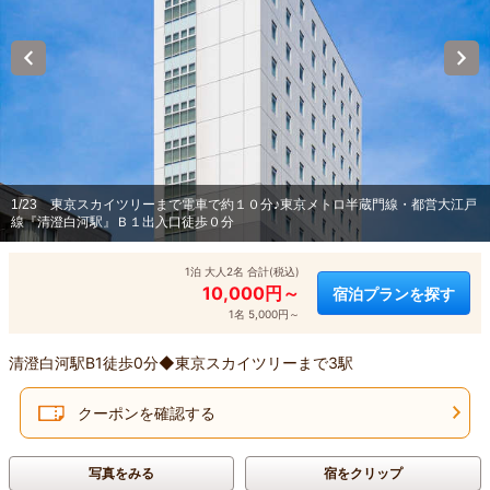
1/23
東京スカイツリーまで電車で約１０分♪東京メトロ半蔵門線・都営大江戸
線『清澄白河駅』Ｂ１出入口徒歩０分
1泊 大人2名 合計(税込)
10,000円～
宿泊プランを探す
1名 5,000円～
清澄白河駅B1徒歩0分◆東京スカイツリーまで3駅
クーポンを確認する
写真をみる
宿をクリップ