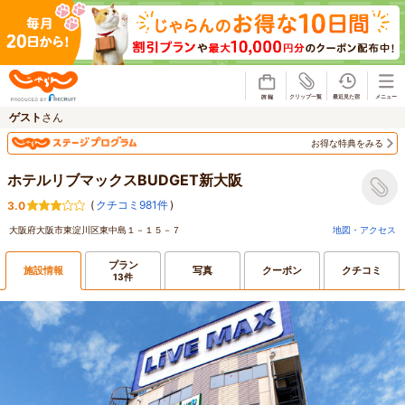
じゃらん
ゲスト
さん
お得な特典をみる
ホテルリブマックスBUDGET新大阪
(
クチコミ981件
)
3.0
大阪府大阪市東淀川区東中島１－１５－７
地図・アクセス
プラン
施設情報
写真
クーポン
クチコミ
13件