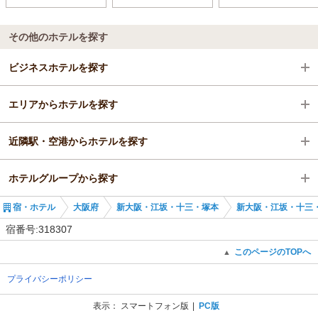
その他のホテルを探す
ビジネスホテルを探す
エリアからホテルを探す
大阪府
近隣駅・空港からホテルを探す
新大阪・江坂・十三・塚本
大阪府
ホテルグループから探す
新大阪駅
新大阪・江坂・十三・塚本
新大阪駅
宿・ホテル
大阪府
新大阪・江坂・十三・塚本
新大阪・江坂・十三
新大阪駅
西中島南方駅
全国のリブマックスホテルズ＆リゾーツ
宿番号:318307
南方駅
大阪のリブマックスホテルズ＆リゾーツ
このページのTOPへ
▲
プライバシーポリシー
崇禅寺駅
ホテルリブマックスBUDGET江坂
表示：
スマートフォン版
PC版