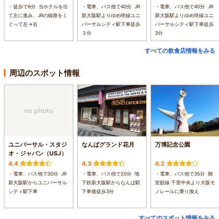
・徒歩で6分 当ホテルを出
・電車、バス他で40分 JR
・電車、バス他で40分 JR
て左に進み、JRの線路をく
新大阪駅よりゆめ咲線ユニ
新大阪駅よりゆめ咲線ユニ
ぐって左→右
バーサルシティ駅下車徒歩
バーサルシティ駅下車徒歩
３分
3分
すべての飲食店情報をみる
周辺のスポット情報
ユニバーサル・スタジ
なんばグランド花月
万博記念公園
オ・ジャパン（USJ）
4.4
4.3
4.2
・電車、バス他で30分 JR
・電車、バス他で20分 地
・電車、バス他で35分 御
新大阪駅からユニバーサル
下鉄新大阪駅からなんば駅
堂筋線 千里中央より大阪モ
シティ駅下車
下車後徒歩3分
ノレールに乗り換え
すべてのスポット情報をみる