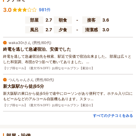
3.0
981件
部屋
2.7
朝食
-
接客
3.6
風呂
2.7
夕食
-
清潔感
3.0
waka30rさん (男性/60代)
終電を逃して急遽宿泊、安価でした
終電を逃して急遽宿泊先を検索、駅近で安価で宿泊出来ました。 部屋は広々と
した和室調、布団が2つ並べて敷いてありました。 …
【リブ得セール】《最大15％OFF》お得なセールプラン【素泊り】
つんちゃんさん (男性/60代)
新大阪駅から徒歩5分
新大阪駅の東口から徒歩5分で途中にローソンがあり便利です。ホテル入り口に
もビールなどのアルコール自販機もあります。スタッ…
【リブ得セール】《最大15％OFF》お得なセールプラン【素泊り】
すべてのクチコミをみる
部屋・設備