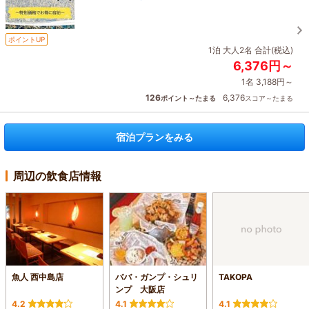
ポイントUP
1泊 大人2名 合計(税込)
6,376円～
1名 3,188円～
126
6,376
ポイント～たまる
スコア～たまる
宿泊プランをみる
周辺の飲食店情報
魚人 西中島店
ババ・ガンプ・シュリ
TAKOPA
ンプ 大阪店
4.2
4.1
4.1