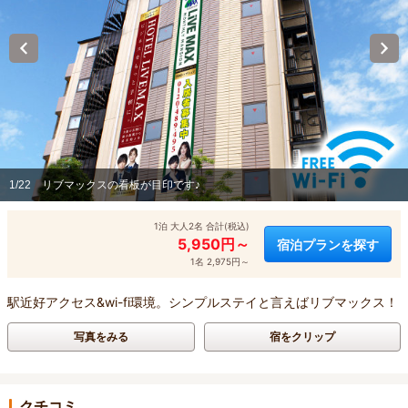
1/22
リブマックスの看板が目印です♪
1泊 大人2名 合計(税込)
5,950円～
宿泊プランを探す
1名 2,975円～
駅近好アクセス&wi-fi環境。シンプルステイと言えばリブマックス！
写真をみる
宿をクリップ
クチコミ