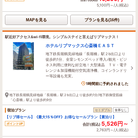
5,100円～/人(税込)
MAPを見る
プランを見る(16件)
駅近好アクセス&wi-fi環境。シンプルステイと言えばリブマックス！
ホテルリブマックス心斎橋ＥＡＳＴ
地下鉄長堀鶴見緑地線「長堀橋」駅２b出口より
徒歩約1分、全室シモンズベッド導入♪観光・ビジ
ネス利用に便利な好立地！大型液晶 ＴＶ・電子
レンジ＆加湿機能付空気清浄機、コインランドリ
ー等設備も充実。
1時間前に予約されました
地下鉄長堀鶴見緑地線「長堀橋」駅２b出口より徒歩約1分/地下鉄御堂筋線
「心斎橋」駅より徒歩約9分
宿泊プラン
セミダブル
食事なし
【リブ得セール】《最大15％OFF》お得なセールプラン【素泊り】
5,526円～
ポイントUP
合計(税込)
2,763円～/人(税込)