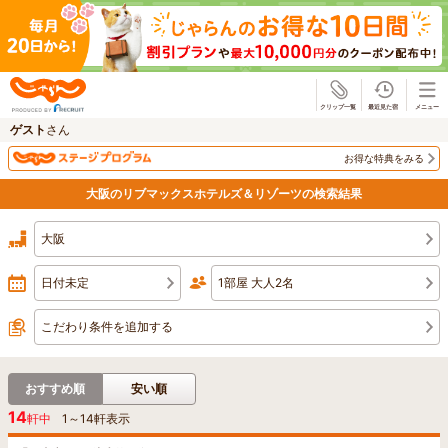
じゃらん
ゲスト
さん
お得な特典をみる
大阪のリブマックスホテルズ＆リゾーツの検索結果
大阪
日付未定
1部屋 大人2名
こだわり条件を追加する
おすすめ順
安い順
14
軒中
1
～
14
軒表示