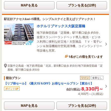
MAPを見る
プランを見る(12件)
駅近好アクセス&wi-fi環境。シンプルステイと言えばリブマックス！
ホテルリブマックス大阪淀屋橋
地下鉄御堂筋線「淀屋橋」駅11番口徒歩 約5分、
全室スランバーランドベッド導入♪観光・ビジネ
ス利用に便利な好立地！大型液晶 ＴＶ・電子レ
ンジ＆加湿機能付空気清浄機、コインランドリー
等設備も充実。
1名がこの宿を見ています
3時間前に予約されました
京阪中之島線・地下鉄堺筋線「北浜」駅6番口徒歩 約5分/地下鉄御堂筋線「淀
屋橋」駅11番口徒歩 約5分
宿泊プラン
ツイン
食事なし
【リブ得セール】《最大15％OFF》お得なセールプラン【素泊り】
8,330円～
ポイントUP
合計(税込)
4,165円～/人(税込)
MAPを見る
プランを見る(12件)