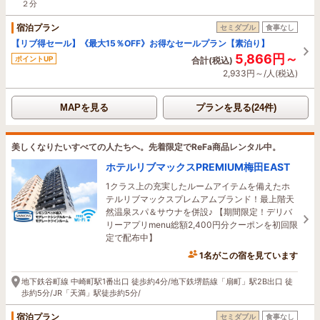
２分
宿泊プラン
セミダブル
食事なし
【リブ得セール】《最大15％OFF》お得なセールプラン【素泊り】
5,866円～
ポイントUP
合計(税込)
2,933円～/人(税込)
MAPを見る
プランを見る(24件)
美しくなりたいすべての人たちへ。先着限定でReFa商品レンタル中。
ホテルリブマックスPREMIUM梅田EAST
1クラス上の充実したルームアイテムを備えたホ
テルリブマックスプレムアムブランド！最上階天
然温泉スパ＆サウナを併設♪ 【期間限定！デリバ
リーアプリmenu総額2,400円分クーポンを初回限
定で配布中】
1名がこの宿を見ています
地下鉄谷町線 中崎町駅1番出口 徒歩約4分/地下鉄堺筋線「扇町」駅2B出口 徒
歩約5分/JR「天満」駅徒歩約5分/
宿泊プラン
セミダブル
食事なし