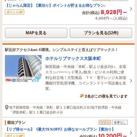
【じゃらん限定】【素泊り】ポイントが貯まるお得なプラン♪
8,928円～
ポイントUP
合計(税込)
4,464円～/人(税込)
MAPを見る
プランを見る(12件)
駅近好アクセス&wi-fi環境。シンプルステイと言えばリブマックス！
ホテルリブマックス大阪本町
御堂筋線・中央線「本町」駅より徒歩2分♪、全室
スランバーベッド導入♪観光・ビジネス利用に便
利な好立地！大型液晶 ＴＶ・電子レンジ＆加湿
機能付空気清浄機、コインランドリー等設備も充
実。
2名がこの宿を見ています
2時間前に予約されました
地下鉄御堂筋・中央線「本町」駅１２番口徒歩約２分/地下鉄堺筋・中央線
「堺筋本町」駅１１番口徒歩約４分
宿泊プラン
ツイン
食事なし
【リブ得セール】《最大15％OFF》お得なセールプラン【素泊り】
10,200円～
ポイントUP
合計(税込)