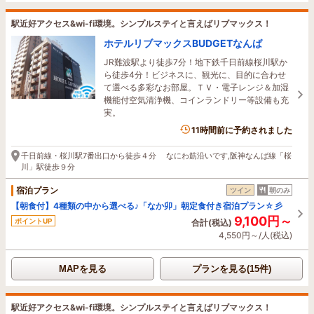
駅近好アクセス&wi-fi環境。シンプルステイと言えばリブマックス！
ホテルリブマックスBUDGETなんば
JR難波駅より徒歩7分！地下鉄千日前線桜川駅か
ら徒歩4分！ビジネスに、観光に、目的に合わせ
て選べる多彩なお部屋。ＴＶ・電子レンジ＆加湿
機能付空気清浄機、コインランドリー等設備も充
実。
11時間前に予約されました
千日前線・桜川駅7番出口から徒歩４分 なにわ筋沿いです,阪神なんば線「桜
川」駅徒歩９分
宿泊プラン
ツイン
朝のみ
【朝食付】4種類の中から選べる♪「なか卯」朝定食付き宿泊プラン☆彡
9,100円～
ポイントUP
合計(税込)
4,550円～/人(税込)
MAPを見る
プランを見る(15件)
駅近好アクセス&wi-fi環境。シンプルステイと言えばリブマックス！