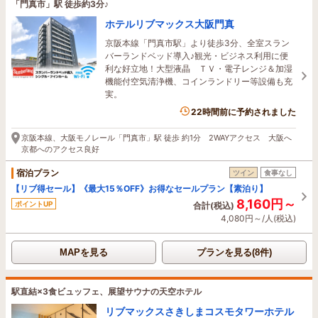
「門真市」駅 徒歩約3分♪
ホテルリブマックス大阪門真
京阪本線「門真市駅」より徒歩3分、全室スラン
バーランドベッド導入♪観光・ビジネス利用に便
利な好立地！大型液晶 ＴＶ・電子レンジ＆加湿
機能付空気清浄機、コインランドリー等設備も充
実。
22時間前に予約されました
京阪本線、大阪モノレール「門真市」駅 徒歩 約1分 2WAYアクセス 大阪へ
京都へのアクセス良好
宿泊プラン
ツイン
食事なし
【リブ得セール】《最大15％OFF》お得なセールプラン【素泊り】
8,160円～
ポイントUP
合計(税込)
4,080円～/人(税込)
MAPを見る
プランを見る(8件)
駅直結×3食ビュッフェ、展望サウナの天空ホテル
リブマックスさきしまコスモタワーホテル