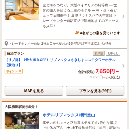
空と海をつなぐ、大阪ベイエリアの特等席 ― 世
界の旅人を迎える天空のホテル ― 朝・昼・夜ビ
ュッフェ開催中！ 展望サウナスパで天空体験 ト
レードセンター前駅直結で観光地までのアクセス
も抜群！
4名がこの宿を見ています
5時間前に予約されました
トレードセンター前駅 2番出口から徒歩約3分/湾岸線南港北ICより約7分
宿泊プラン
和洋室
食事なし
【リブ得】《最大15％OFF》リブマックスさきしまコスモタワーホテル
【素泊り】
7,650円～
ポイントUP
合計(税込)
3,825円～/人(税込)
MAPを見る
プランを見る(99件)
大阪梅田駅徒歩5分！
ホテルリブマックス梅田堂山
駅チカのちょっと路地裏ホテルです♪静かな環境
でお休み下さい★ 地下鉄御堂筋線「梅田」駅徒歩