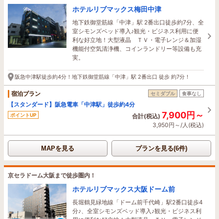
ホテルリブマックス梅田中津
地下鉄御堂筋線「中津」駅 2番出口徒歩約7分、全
室シモンズベッド導入♪観光・ビジネス利用に便
利な好立地！大型液晶 ＴＶ・電子レンジ＆加湿
機能付空気清浄機、コインランドリー等設備も充
実。
阪急中津駅徒歩約4分！地下鉄御堂筋線「中津」駅 2番出口 徒歩 約7分！
宿泊プラン
セミダブル
食事なし
【スタンダード】阪急電車「中津駅」徒歩約4分
7,900円～
ポイントUP
合計(税込)
3,950円～/人(税込)
MAPを見る
プランを見る(6件)
京セラドーム大阪まで徒歩圏内！
ホテルリブマックス大阪ドーム前
長堀鶴見緑地線「ドーム前千代崎」駅2番口徒歩4
分♪、全室シモンズベッド導入♪観光・ビジネス利