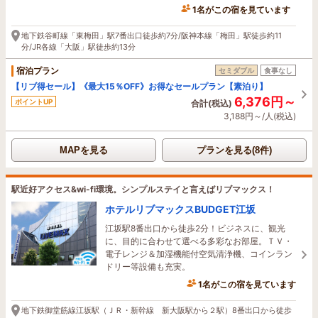
1名がこの宿を見ています
12時間前に予約されました
地下鉄谷町線「東梅田」駅7番出口徒歩約7分/阪神本線「梅田」駅徒歩約11
分/JR各線「大阪」駅徒歩約13分
宿泊プラン
セミダブル
食事なし
【リブ得セール】《最大15％OFF》お得なセールプラン【素泊り】
6,376円～
ポイントUP
合計(税込)
3,188円～/人(税込)
MAPを見る
プランを見る(8件)
駅近好アクセス&wi-fi環境。シンプルステイと言えばリブマックス！
ホテルリブマックスBUDGET江坂
江坂駅8番出口から徒歩2分！ビジネスに、観光
に、目的に合わせて選べる多彩なお部屋。ＴＶ・
電子レンジ＆加湿機能付空気清浄機、コインラン
ドリー等設備も充実。
1名がこの宿を見ています
1時間前に予約されました
地下鉄御堂筋線江坂駅（ＪＲ・新幹線 新大阪駅から２駅）8番出口から徒歩