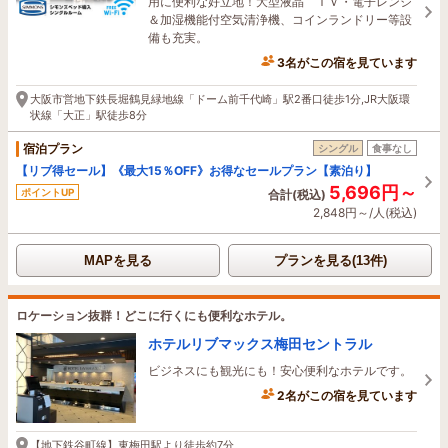
用に便利な好立地！大型液晶 ＴＶ・電子レンジ
＆加湿機能付空気清浄機、コインランドリー等設
備も充実。
3名がこの宿を見ています
1時間前に予約されました
大阪市営地下鉄長堀鶴見緑地線「ドーム前千代崎」駅2番口徒歩1分,JR大阪環
状線「大正」駅徒歩8分
宿泊プラン
シングル
食事なし
【リブ得セール】《最大15％OFF》お得なセールプラン【素泊り】
5,696円～
ポイントUP
合計(税込)
2,848円～/人(税込)
MAPを見る
プランを見る(13件)
ロケーション抜群！どこに行くにも便利なホテル。
ホテルリブマックス梅田セントラル
ビジネスにも観光にも！安心便利なホテルです。
2名がこの宿を見ています
4時間前に予約されました
【地下鉄谷町線】東梅田駅より徒歩約7分