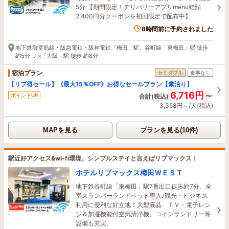
5分 【期間限定！デリバリーアプリmenu総額
2,400円分クーポンを初回限定で配布中】
8時間前に予約されました
地下鉄御堂筋線・阪急電鉄・阪神電鉄「梅田」駅、谷町線「東梅田」駅 徒歩
約5分 ＪR「大阪」駅 徒歩 約8分
宿泊プラン
セミダブル
食事なし
【リブ得セール】《最大15％OFF》お得なセールプラン【素泊り】
6,716円～
ポイントUP
合計(税込)
3,358円～/人(税込)
MAPを見る
プランを見る(10件)
駅近好アクセス&wi-fi環境。シンプルステイと言えばリブマックス！
ホテルリブマックス梅田ＷＥＳＴ
地下鉄谷町線「東梅田」駅7番出口徒歩約7分、全
室スランバーランドベッド導入♪観光・ビジネス
利用に便利な好立地！大型液晶 ＴＶ・電子レン
ジ＆加湿機能付空気清浄機、コインランドリー等
設備も充実。