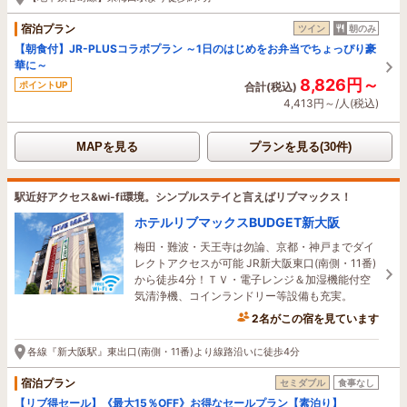
宿泊プラン
ツイン
朝のみ
【朝食付】JR-PLUSコラボプラン ～1日のはじめをお弁当でちょっぴり豪
華に～
8,826円～
ポイントUP
合計(税込)
4,413円～/人(税込)
MAPを見る
プランを見る(30件)
駅近好アクセス&wi-fi環境。シンプルステイと言えばリブマックス！
ホテルリブマックスBUDGET新大阪
梅田・難波・天王寺は勿論、京都・神戸までダイ
レクトアクセスが可能 JR新大阪東口(南側・11番)
から徒歩4分！ＴＶ・電子レンジ＆加湿機能付空
気清浄機、コインランドリー等設備も充実。
2名がこの宿を見ています
1時間前に予約されました
各線『新大阪駅』東出口(南側・11番)より線路沿いに徒歩4分
宿泊プラン
セミダブル
食事なし
【リブ得セール】《最大15％OFF》お得なセールプラン【素泊り】