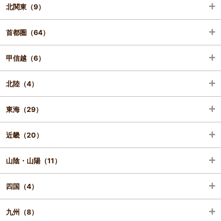
北関東（9）
青森（2）
首都圏（64）
宮城（4）
栃木（7）
甲信越（6）
山形（1）
群馬（2）
埼玉（1）
北陸（4）
福島（2）
千葉（5）
山梨（2）
東海（29）
東京（44）
長野（1）
富山（1）
近畿（20）
神奈川（14）
新潟（3）
石川（3）
静岡（14）
山陰・山陽（11）
岐阜（3）
京都（9）
四国（4）
愛知（11）
兵庫（9）
岡山（3）
九州（8）
三重（1）
和歌山（2）
広島（8）
香川（2）